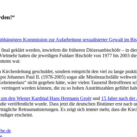
rden!“
nabhängigen Kommission zur Aufarbeitung sexualisierter Gewalt im Bi
ht final geklärt werden, inwiefern die früheren Diözesanbischöfe – in
Vielmehr hatten die jeweiligen Fuldaer Bischöfe von 1977 bis 2003 d
istums war.
n Kirchenleitung geschuldet, sondern entspricht den viel zu lange prak
st Johannes Paul II. (1978-2005) sogar alle Missbrauchsfälle weltweit 
eheimerlass“ nicht gegeben hätte, wäre vielen Tausend Betroffenen sch
verringert werden können, die zu so hohen Austrittszahlen geführt hab
ll um den Wiener Kardinal Hans Hermann Groër
und
15 Jahre nach der
udie veröffentlicht wurde. Dass jetzt die deutschen Bistümer erst nach
rägliche Retraumatisierungen. Es zeigt sich immer mehr, dass die Kirch
ndiger erscheint.
che.de
e