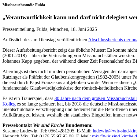
Missbrauchsstudie Fulda
„Verantwortlichkeit kann und darf nicht delegiert we
Pressemitteilung, Fulda, München, 18. Juni 2025
Anlässlich des am Dienstag veröffentlichten
Abschlussberichts der u
Dieser Aufarbeitungsbericht zeigt das übliche Muster: Es konnte nic
(2001-2018) – über die Vertuschung von Missbrauchsfällen wussten. 
Johannes Kapp gegeben, der während dieser Zeit Personalchef des B
Allerdings ist dies nicht nur dem persönlichen Versagen der damalige
Ratzinger als Präfekt der Glaubenskongregation (1982-2005) unter Pap
die erst durch Papst Franziskus aufgehoben wurde. Wenn es diesen „G
fundamentale Glaubwürdigkeitskrise der römisch-katholischen Kirche 
Es ist ein Trauerspiel, dass
30 Jahre nach dem großen Missbrauchsfa
Kolleg
es so lange gedauert hat, bis 2018 die deutsche Missbrauchsst
unentschuldbare Verschleppung und bedeutet für die Betroffenen unert
Aufklärung zu leisten, weshalb ein staatliches Eingreifen immer notwe
Pressekontakt
Wir sind Kirche
Bundesteam:
Susanne Ludewig, Tel: 0561-281205, E-Mail:
ludewig@wir-sind-kir
Heinrich Mix, Tel: 0176 55 97 93 08, E-Mail:
mix@wir-sind-kirche.d