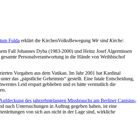
stum Fulda
erklärt die KirchenVolksBewegung
Wir sind Kirche
:
 diesem Fall Johannes Dyba (1983-2000) und Heinz Josef Algermissen
ie gesamte Personalverantwortung in die Hände von Weihbischof
tizierten Vorgaben aus dem Vatikan. Im Jahr 2001 hat Kardinal
unter das „päpstliche Geheimnis“ gestellt. Eine fatale Entscheidung,
werstes Leid erspart geblieben und es hätte vermutlich die
en.
 Aufdeckung des jahrzehntelangen Missbrauchs am Berliner Canisius-
 und nach Untersuchungen in Auftrag gegeben haben, ist eine
enleitungen von sich aus nicht in der Lage sind, wirkliche