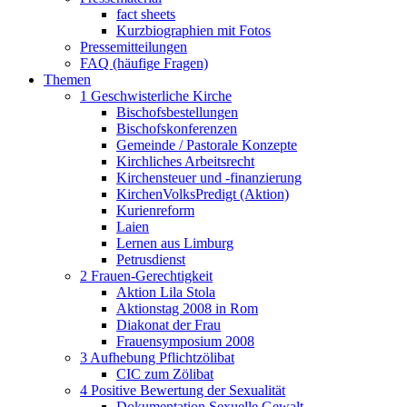
fact sheets
Kurzbiographien mit Fotos
Pressemitteilungen
FAQ (häufige Fragen)
Themen
1 Geschwisterliche Kirche
Bischofsbestellungen
Bischofskonferenzen
Gemeinde / Pastorale Konzepte
Kirchliches Arbeitsrecht
Kirchensteuer und -finanzierung
KirchenVolksPredigt (Aktion)
Kurienreform
Laien
Lernen aus Limburg
Petrusdienst
2 Frauen-Gerechtigkeit
Aktion Lila Stola
Aktionstag 2008 in Rom
Diakonat der Frau
Frauensymposium 2008
3 Aufhebung Pflichtzölibat
CIC zum Zölibat
4 Positive Bewertung der Sexualität
Dokumentation Sexuelle Gewalt