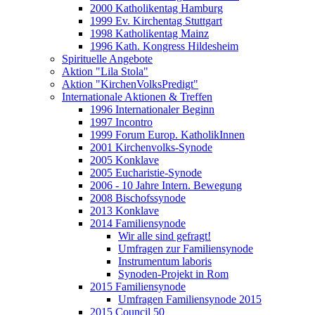
2000 Katholikentag Hamburg
1999 Ev. Kirchentag Stuttgart
1998 Katholikentag Mainz
1996 Kath. Kongress Hildesheim
Spirituelle Angebote
Aktion "Lila Stola"
Aktion "KirchenVolksPredigt"
Internationale Aktionen & Treffen
1996 Internationaler Beginn
1997 Incontro
1999 Forum Europ. KatholikInnen
2001 Kirchenvolks-Synode
2005 Konklave
2005 Eucharistie-Synode
2006 - 10 Jahre Intern. Bewegung
2008 Bischofssynode
2013 Konklave
2014 Familiensynode
Wir alle sind gefragt!
Umfragen zur Familiensynode
Instrumentum laboris
Synoden-Projekt in Rom
2015 Familiensynode
Umfragen Familiensynode 2015
2015 Council 50