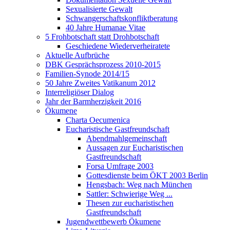
Sexualisierte Gewalt
Schwangerschaftskonfliktberatung
40 Jahre Humanae Vitae
5 Frohbotschaft statt Drohbotschaft
Geschiedene Wiederverheiratete
Aktuelle Aufbrüche
DBK Gesprächsprozess 2010-2015
Familien-Synode 2014/15
50 Jahre Zweites Vatikanum 2012
Interreligiöser Dialog
Jahr der Barmherzigkeit 2016
Ökumene
Charta Oecumenica
Eucharistische Gastfreundschaft
Abendmahlgemeinschaft
Aussagen zur Eucharistischen
Gastfreundschaft
Forsa Umfrage 2003
Gottesdienste beim ÖKT 2003 Berlin
Hengsbach: Weg nach München
Sattler: Schwierige Weg ...
Thesen zur eucharistischen
Gastfreundschaft
Jugendwettbewerb Ökumene