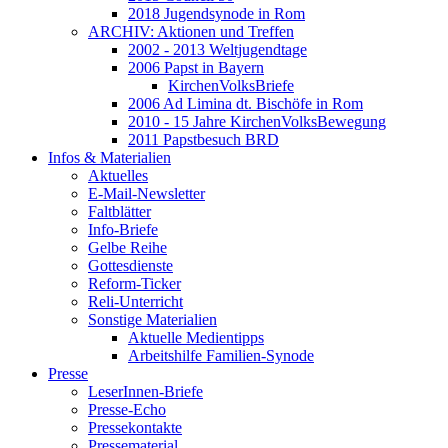
2018 Jugendsynode in Rom
ARCHIV: Aktionen und Treffen
2002 - 2013 Weltjugendtage
2006 Papst in Bayern
KirchenVolksBriefe
2006 Ad Limina dt. Bischöfe in Rom
2010 - 15 Jahre KirchenVolksBewegung
2011 Papstbesuch BRD
Infos & Materialien
Aktuelles
E-Mail-Newsletter
Faltblätter
Info-Briefe
Gelbe Reihe
Gottesdienste
Reform-Ticker
Reli-Unterricht
Sonstige Materialien
Aktuelle Medientipps
Arbeitshilfe Familien-Synode
Presse
LeserInnen-Briefe
Presse-Echo
Pressekontakte
Pressematerial