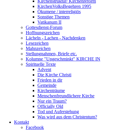
Kirchenstruktur/ Kirchenreform
KirchenVolksBegehren 1995
Ökumene / interreligiös
Sonstige Themen
Vatikanum II
Gottesdienst-Forum
Hoffnungszeichen
Lächeln - Lachen - Nachdenken
Lesezeichen
Mahnzeichen
Stellungnahmen, Briefe etc.
Kolumne "Ungeschminkt" KIRCHE IN
Spirituelle Texte
Advent
Die Kirche Christi
Frieden in dir
Gemeinde
Kirchenträume
Menschenfreundlichere Kirche
Nur ein Traum?
Officially Old
Tod und Auferstehung
Was wird aus dem Christentum?
Kontakt
Facebook