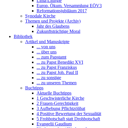
Lima-Liturgie
Europ. Ökum. Versammlung EÖV3
Reformationsjubiläum 2017
Synodale Kirche
Themen und Projekte (Archiv)
Jahr des Glaubens
Zukunftsträchtige Moral
Bibliothek
Artikel und Manuskripte
... von uns
... über uns
... zum Papstamt
... zu Papst Benedikt XVI
... zu Papst Franziskus
... zu Papst Joh. Paul II
... zu sonstige
... zu unseren Themen
Buchtipps
Aktuelle Buchtipps
1 Geschwisterliche Kirche
2 Frauen-Gerechtigkeit
3 Aufhebung Pflichtzölibat
4 Positive Bewertung der Sexualität
5 Frohbotschaft statt Drohbotschaft
Evangelii Gaudium