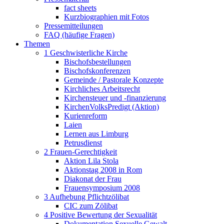
fact sheets
Kurzbiographien mit Fotos
Pressemitteilungen
FAQ (häufige Fragen)
Themen
1 Geschwisterliche Kirche
Bischofsbestellungen
Bischofskonferenzen
Gemeinde / Pastorale Konzepte
Kirchliches Arbeitsrecht
Kirchensteuer und -finanzierung
KirchenVolksPredigt (Aktion)
Kurienreform
Laien
Lernen aus Limburg
Petrusdienst
2 Frauen-Gerechtigkeit
Aktion Lila Stola
Aktionstag 2008 in Rom
Diakonat der Frau
Frauensymposium 2008
3 Aufhebung Pflichtzölibat
CIC zum Zölibat
4 Positive Bewertung der Sexualität
Dokumentation Sexuelle Gewalt