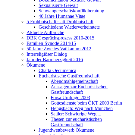
Sexualisierte Gewalt
Schwangerschaftskonfliktberatung
40 Jahre Humanae Vitae
5 Frohbotschaft statt Drohbotschaft
Geschiedene Wiederverheiratete
Aktuelle Aufbrüche
DBK Gesprächsprozess 2010-2015
Familien-Synode 2014/15
50 Jahre Zweites Vatikanum 2012
Interreligiöser Dialog
Jahr der Barmherzigkeit 2016
Ökumene
Charta Oecumenica
Eucharistische Gastfreundschaft
Abendmahlgemeinschaft
Aussagen zur Eucharistischen
Gastfreundschaft
Forsa Umfrage 2003
Gottesdienste beim ÖKT 2003 Berlin
Hengsbach: Weg nach München
Sattler: Schwierige Weg ...
Thesen zur eucharistischen
Gastfreundschaft
Jugendwettbewerb Ökumene