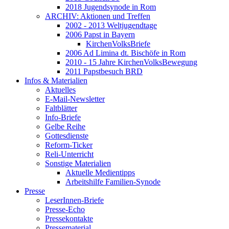
2018 Jugendsynode in Rom
ARCHIV: Aktionen und Treffen
2002 - 2013 Weltjugendtage
2006 Papst in Bayern
KirchenVolksBriefe
2006 Ad Limina dt. Bischöfe in Rom
2010 - 15 Jahre KirchenVolksBewegung
2011 Papstbesuch BRD
Infos & Materialien
Aktuelles
E-Mail-Newsletter
Faltblätter
Info-Briefe
Gelbe Reihe
Gottesdienste
Reform-Ticker
Reli-Unterricht
Sonstige Materialien
Aktuelle Medientipps
Arbeitshilfe Familien-Synode
Presse
LeserInnen-Briefe
Presse-Echo
Pressekontakte
Pressematerial