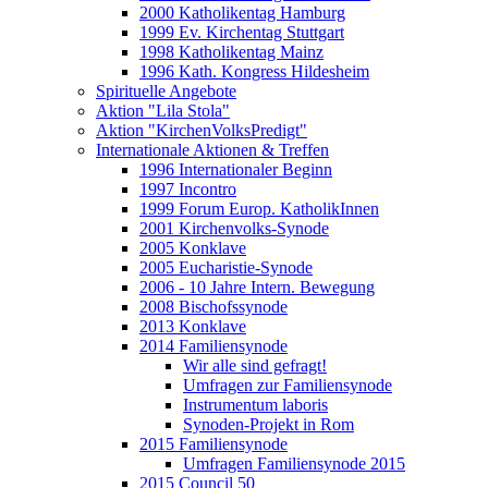
2000 Katholikentag Hamburg
1999 Ev. Kirchentag Stuttgart
1998 Katholikentag Mainz
1996 Kath. Kongress Hildesheim
Spirituelle Angebote
Aktion "Lila Stola"
Aktion "KirchenVolksPredigt"
Internationale Aktionen & Treffen
1996 Internationaler Beginn
1997 Incontro
1999 Forum Europ. KatholikInnen
2001 Kirchenvolks-Synode
2005 Konklave
2005 Eucharistie-Synode
2006 - 10 Jahre Intern. Bewegung
2008 Bischofssynode
2013 Konklave
2014 Familiensynode
Wir alle sind gefragt!
Umfragen zur Familiensynode
Instrumentum laboris
Synoden-Projekt in Rom
2015 Familiensynode
Umfragen Familiensynode 2015
2015 Council 50