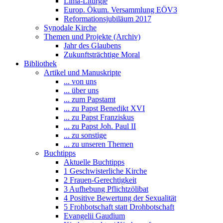
Lima-Liturgie
Europ. Ökum. Versammlung EÖV3
Reformationsjubiläum 2017
Synodale Kirche
Themen und Projekte (Archiv)
Jahr des Glaubens
Zukunftsträchtige Moral
Bibliothek
Artikel und Manuskripte
... von uns
... über uns
... zum Papstamt
... zu Papst Benedikt XVI
... zu Papst Franziskus
... zu Papst Joh. Paul II
... zu sonstige
... zu unseren Themen
Buchtipps
Aktuelle Buchtipps
1 Geschwisterliche Kirche
2 Frauen-Gerechtigkeit
3 Aufhebung Pflichtzölibat
4 Positive Bewertung der Sexualität
5 Frohbotschaft statt Drohbotschaft
Evangelii Gaudium