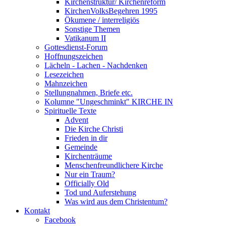
Kirchenstruktur/ Kirchenreform
KirchenVolksBegehren 1995
Ökumene / interreligiös
Sonstige Themen
Vatikanum II
Gottesdienst-Forum
Hoffnungszeichen
Lächeln - Lachen - Nachdenken
Lesezeichen
Mahnzeichen
Stellungnahmen, Briefe etc.
Kolumne "Ungeschminkt" KIRCHE IN
Spirituelle Texte
Advent
Die Kirche Christi
Frieden in dir
Gemeinde
Kirchenträume
Menschenfreundlichere Kirche
Nur ein Traum?
Officially Old
Tod und Auferstehung
Was wird aus dem Christentum?
Kontakt
Facebook