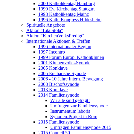
2000 Katholikentag Hamburg
1999 Ev. Kirchentag Stuttgart
1998 Katholikentag Mainz
1996 Kath. Kongress Hildesheim
Spirituelle Angebote
Aktion "Lila Stola"
Aktion "KirchenVolksPredigt"
Internationale Aktionen & Treffen
1996 Internationaler Beginn
1997 Incontro
1999 Forum Europ. KatholikInnen
2001 Kirchenvolks-Synode
2005 Konklave
2005 Eucharistie-Synode
2006 - 10 Jahre Intern. Bewegung
2008 Bischofssynode
2013 Konklave
2014 Familiensynode
Wir alle sind gefragt!
Umfragen zur Familiensynode
Instrumentum laboris
Synoden-Projekt in Rom
2015 Familiensynode
Umfragen Familiensynode 2015
2015 Council 50