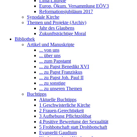
Lima-Liturgie
Europ. Ökum. Versammlung EÖV3
Reformationsjubiläum 2017
Synodale Kirche
Themen und Projekte (Archiv)
Jahr des Glaubens
Zukunftsträchtige Moral
Bibliothek
Artikel und Manuskripte
... von uns
... über uns
... zum Papstamt
... zu Papst Benedikt XVI
... zu Papst Franziskus
... zu Papst Joh. Paul II
... zu sonstige
... zu unseren Themen
Buchtipps
Aktuelle Buchtipps
1 Geschwisterliche Kirche
2 Frauen-Gerechtigkeit
3 Aufhebung Pflichtzölibat
4 Positive Bewertung der Sexualität
5 Frohbotschaft statt Drohbotschaft
Evangelii Gaudium