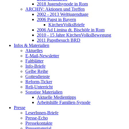
2018 Jugendsynode in Rom
ARCHIV: Aktionen und Treffen
2002 - 2013 Weltjugendtage
2006 Papst in Bayern
KirchenVolksBriefe
2006 Ad Limina dt. Bischöfe in Rom
2010 - 15 Jahre KirchenVolksBewegung
2011 Papstbesuch BRD
Infos & Materialien
Aktuelles
E-Mail-Newsletter
Faltblätter
Info-Briefe
Gelbe Reihe
Gottesdienste
Reform-Ticker
Reli-Unterricht
Sonstige Materialien
Aktuelle Medientipps
Arbeitshilfe Familien-Synode
Presse
LeserInnen-Briefe
Presse-Echo
Pressekontakte
Pressematerial