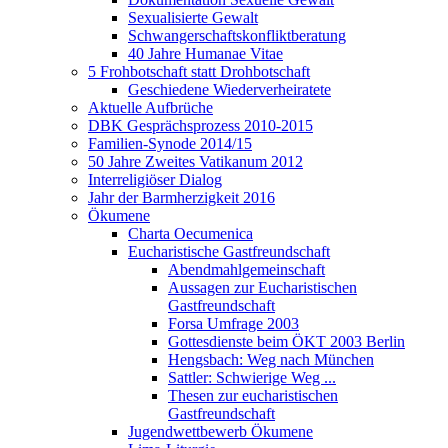
Sexualisierte Gewalt
Schwangerschaftskonfliktberatung
40 Jahre Humanae Vitae
5 Frohbotschaft statt Drohbotschaft
Geschiedene Wiederverheiratete
Aktuelle Aufbrüche
DBK Gesprächsprozess 2010-2015
Familien-Synode 2014/15
50 Jahre Zweites Vatikanum 2012
Interreligiöser Dialog
Jahr der Barmherzigkeit 2016
Ökumene
Charta Oecumenica
Eucharistische Gastfreundschaft
Abendmahlgemeinschaft
Aussagen zur Eucharistischen
Gastfreundschaft
Forsa Umfrage 2003
Gottesdienste beim ÖKT 2003 Berlin
Hengsbach: Weg nach München
Sattler: Schwierige Weg ...
Thesen zur eucharistischen
Gastfreundschaft
Jugendwettbewerb Ökumene