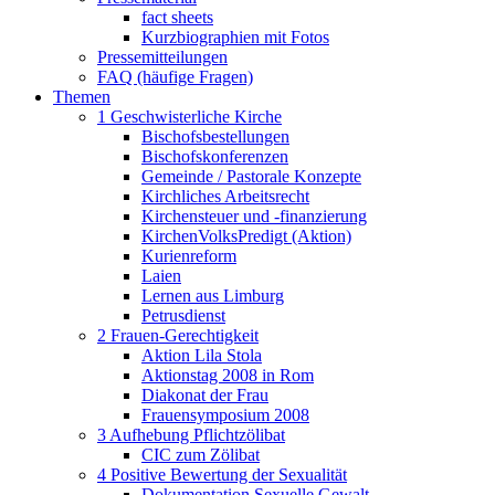
fact sheets
Kurzbiographien mit Fotos
Pressemitteilungen
FAQ (häufige Fragen)
Themen
1 Geschwisterliche Kirche
Bischofsbestellungen
Bischofskonferenzen
Gemeinde / Pastorale Konzepte
Kirchliches Arbeitsrecht
Kirchensteuer und -finanzierung
KirchenVolksPredigt (Aktion)
Kurienreform
Laien
Lernen aus Limburg
Petrusdienst
2 Frauen-Gerechtigkeit
Aktion Lila Stola
Aktionstag 2008 in Rom
Diakonat der Frau
Frauensymposium 2008
3 Aufhebung Pflichtzölibat
CIC zum Zölibat
4 Positive Bewertung der Sexualität
Dokumentation Sexuelle Gewalt