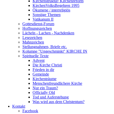
Kirchenstruktur/ Kirchenreform
KirchenVolksBegehren 1995
Ökumene / interreligiös
Sonstige Themen
Vatikanum II
Gottesdienst-Forum
Hoffnungszeichen
Lächeln - Lachen - Nachdenken
Lesezeichen
Mahnzeichen
Stellungnahmen, Briefe etc.
Kolumne "Ungeschminkt" KIRCHE IN
Spirituelle Texte
Advent
Die Kirche Christi
Frieden in dir
Gemeinde
Kirchenträume
Menschenfreundlichere Kirche
Nur ein Traum?
Officially Old
Tod und Auferstehung
Was wird aus dem Christentum?
Kontakt
Facebook