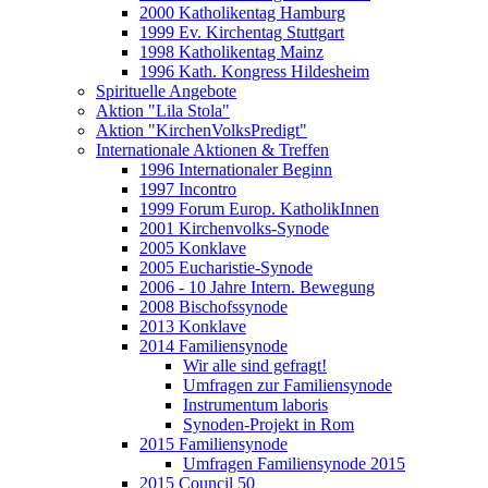
2000 Katholikentag Hamburg
1999 Ev. Kirchentag Stuttgart
1998 Katholikentag Mainz
1996 Kath. Kongress Hildesheim
Spirituelle Angebote
Aktion "Lila Stola"
Aktion "KirchenVolksPredigt"
Internationale Aktionen & Treffen
1996 Internationaler Beginn
1997 Incontro
1999 Forum Europ. KatholikInnen
2001 Kirchenvolks-Synode
2005 Konklave
2005 Eucharistie-Synode
2006 - 10 Jahre Intern. Bewegung
2008 Bischofssynode
2013 Konklave
2014 Familiensynode
Wir alle sind gefragt!
Umfragen zur Familiensynode
Instrumentum laboris
Synoden-Projekt in Rom
2015 Familiensynode
Umfragen Familiensynode 2015
2015 Council 50