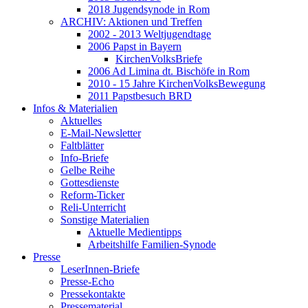
2018 Jugendsynode in Rom
ARCHIV: Aktionen und Treffen
2002 - 2013 Weltjugendtage
2006 Papst in Bayern
KirchenVolksBriefe
2006 Ad Limina dt. Bischöfe in Rom
2010 - 15 Jahre KirchenVolksBewegung
2011 Papstbesuch BRD
Infos & Materialien
Aktuelles
E-Mail-Newsletter
Faltblätter
Info-Briefe
Gelbe Reihe
Gottesdienste
Reform-Ticker
Reli-Unterricht
Sonstige Materialien
Aktuelle Medientipps
Arbeitshilfe Familien-Synode
Presse
LeserInnen-Briefe
Presse-Echo
Pressekontakte
Pressematerial