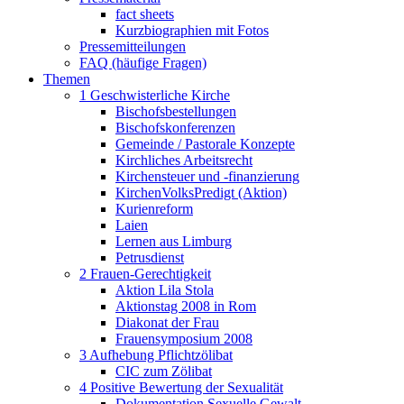
fact sheets
Kurzbiographien mit Fotos
Pressemitteilungen
FAQ (häufige Fragen)
Themen
1 Geschwisterliche Kirche
Bischofsbestellungen
Bischofskonferenzen
Gemeinde / Pastorale Konzepte
Kirchliches Arbeitsrecht
Kirchensteuer und -finanzierung
KirchenVolksPredigt (Aktion)
Kurienreform
Laien
Lernen aus Limburg
Petrusdienst
2 Frauen-Gerechtigkeit
Aktion Lila Stola
Aktionstag 2008 in Rom
Diakonat der Frau
Frauensymposium 2008
3 Aufhebung Pflichtzölibat
CIC zum Zölibat
4 Positive Bewertung der Sexualität
Dokumentation Sexuelle Gewalt