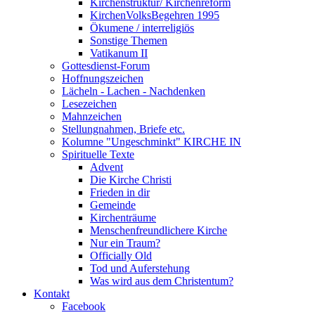
Kirchenstruktur/ Kirchenreform
KirchenVolksBegehren 1995
Ökumene / interreligiös
Sonstige Themen
Vatikanum II
Gottesdienst-Forum
Hoffnungszeichen
Lächeln - Lachen - Nachdenken
Lesezeichen
Mahnzeichen
Stellungnahmen, Briefe etc.
Kolumne "Ungeschminkt" KIRCHE IN
Spirituelle Texte
Advent
Die Kirche Christi
Frieden in dir
Gemeinde
Kirchenträume
Menschenfreundlichere Kirche
Nur ein Traum?
Officially Old
Tod und Auferstehung
Was wird aus dem Christentum?
Kontakt
Facebook