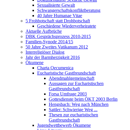
Sexualisierte Gewalt
Schwangerschaftskonfliktberatung
40 Jahre Humanae Vitae
5 Frohbotschaft statt Drohbotschaft
Geschiedene Wiederverheiratete
Aktuelle Aufbrüche
DBK Gesprächsprozess 2010-2015
Familien-Synode 2014/15
50 Jahre Zweites Vatikanum 2012
Interreligiöser Dialog
Jahr der Barmherzigkeit 2016
Ökumene
Charta Oecumenica
Eucharistische Gastfreundschaft
Abendmahlgemeinschaft
Aussagen zur Eucharistischen
Gastfreundschaft
Forsa Umfrage 2003
Gottesdienste beim ÖKT 2003 Berlin
Hengsbach: Weg nach München
Sattler: Schwierige Weg ...
Thesen zur eucharistischen
Gastfreundschaft
Jugendwettbewerb Ökumene