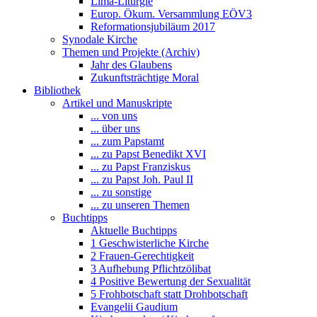
Lima-Liturgie
Europ. Ökum. Versammlung EÖV3
Reformationsjubiläum 2017
Synodale Kirche
Themen und Projekte (Archiv)
Jahr des Glaubens
Zukunftsträchtige Moral
Bibliothek
Artikel und Manuskripte
... von uns
... über uns
... zum Papstamt
... zu Papst Benedikt XVI
... zu Papst Franziskus
... zu Papst Joh. Paul II
... zu sonstige
... zu unseren Themen
Buchtipps
Aktuelle Buchtipps
1 Geschwisterliche Kirche
2 Frauen-Gerechtigkeit
3 Aufhebung Pflichtzölibat
4 Positive Bewertung der Sexualität
5 Frohbotschaft statt Drohbotschaft
Evangelii Gaudium