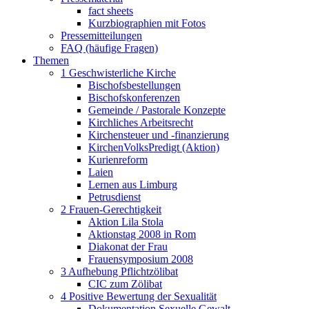
fact sheets
Kurzbiographien mit Fotos
Pressemitteilungen
FAQ (häufige Fragen)
Themen
1 Geschwisterliche Kirche
Bischofsbestellungen
Bischofskonferenzen
Gemeinde / Pastorale Konzepte
Kirchliches Arbeitsrecht
Kirchensteuer und -finanzierung
KirchenVolksPredigt (Aktion)
Kurienreform
Laien
Lernen aus Limburg
Petrusdienst
2 Frauen-Gerechtigkeit
Aktion Lila Stola
Aktionstag 2008 in Rom
Diakonat der Frau
Frauensymposium 2008
3 Aufhebung Pflichtzölibat
CIC zum Zölibat
4 Positive Bewertung der Sexualität
Dokumentation Sexuelle Gewalt