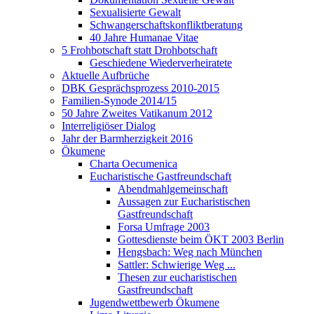
Sexualisierte Gewalt
Schwangerschaftskonfliktberatung
40 Jahre Humanae Vitae
5 Frohbotschaft statt Drohbotschaft
Geschiedene Wiederverheiratete
Aktuelle Aufbrüche
DBK Gesprächsprozess 2010-2015
Familien-Synode 2014/15
50 Jahre Zweites Vatikanum 2012
Interreligiöser Dialog
Jahr der Barmherzigkeit 2016
Ökumene
Charta Oecumenica
Eucharistische Gastfreundschaft
Abendmahlgemeinschaft
Aussagen zur Eucharistischen
Gastfreundschaft
Forsa Umfrage 2003
Gottesdienste beim ÖKT 2003 Berlin
Hengsbach: Weg nach München
Sattler: Schwierige Weg ...
Thesen zur eucharistischen
Gastfreundschaft
Jugendwettbewerb Ökumene