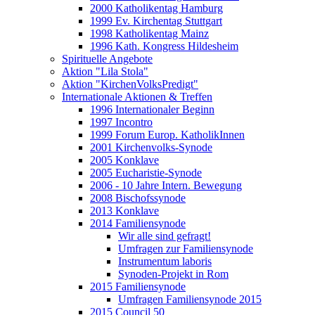
2000 Katholikentag Hamburg
1999 Ev. Kirchentag Stuttgart
1998 Katholikentag Mainz
1996 Kath. Kongress Hildesheim
Spirituelle Angebote
Aktion "Lila Stola"
Aktion "KirchenVolksPredigt"
Internationale Aktionen & Treffen
1996 Internationaler Beginn
1997 Incontro
1999 Forum Europ. KatholikInnen
2001 Kirchenvolks-Synode
2005 Konklave
2005 Eucharistie-Synode
2006 - 10 Jahre Intern. Bewegung
2008 Bischofssynode
2013 Konklave
2014 Familiensynode
Wir alle sind gefragt!
Umfragen zur Familiensynode
Instrumentum laboris
Synoden-Projekt in Rom
2015 Familiensynode
Umfragen Familiensynode 2015
2015 Council 50