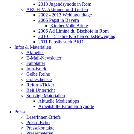
2018 Jugendsynode in Rom
ARCHIV: Aktionen und Treffen
2002 - 2013 Weltjugendtage
2006 Papst in Bayern
KirchenVolksBriefe
2006 Ad Limina dt. Bischöfe in Rom
2010 - 15 Jahre KirchenVolksBewegung
2011 Papstbesuch BRD
Infos & Materialien
Aktuelles
E-Mail-Newsletter
Faltblätter
Info-Briefe
Gelbe Reihe
Gottesdienste
Reform-Ticker
Reli-Unterricht
Sonstige Materialien
Aktuelle Medientipps
Arbeitshilfe Familien-Synode
Presse
LeserInnen-Briefe
Presse-Echo
Pressekontakte
Pressematerial