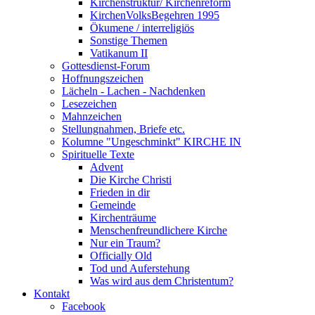
Kirchenstruktur/ Kirchenreform
KirchenVolksBegehren 1995
Ökumene / interreligiös
Sonstige Themen
Vatikanum II
Gottesdienst-Forum
Hoffnungszeichen
Lächeln - Lachen - Nachdenken
Lesezeichen
Mahnzeichen
Stellungnahmen, Briefe etc.
Kolumne "Ungeschminkt" KIRCHE IN
Spirituelle Texte
Advent
Die Kirche Christi
Frieden in dir
Gemeinde
Kirchenträume
Menschenfreundlichere Kirche
Nur ein Traum?
Officially Old
Tod und Auferstehung
Was wird aus dem Christentum?
Kontakt
Facebook