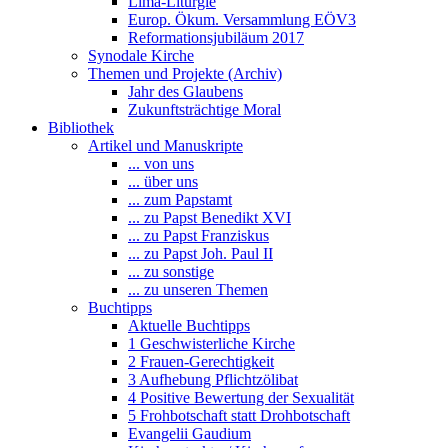
Lima-Liturgie
Europ. Ökum. Versammlung EÖV3
Reformationsjubiläum 2017
Synodale Kirche
Themen und Projekte (Archiv)
Jahr des Glaubens
Zukunftsträchtige Moral
Bibliothek
Artikel und Manuskripte
... von uns
... über uns
... zum Papstamt
... zu Papst Benedikt XVI
... zu Papst Franziskus
... zu Papst Joh. Paul II
... zu sonstige
... zu unseren Themen
Buchtipps
Aktuelle Buchtipps
1 Geschwisterliche Kirche
2 Frauen-Gerechtigkeit
3 Aufhebung Pflichtzölibat
4 Positive Bewertung der Sexualität
5 Frohbotschaft statt Drohbotschaft
Evangelii Gaudium