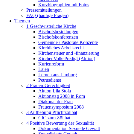
Kurzbiographien mit Fotos
Pressemitteilungen
FAQ (häufige Fragen)
Themen
1 Geschwisterliche Kirche
Bischofsbestellungen
Bischofskonferenzen
Gemeinde / Pastorale Konzepte
Kirchliches Arbeitsrecht
Kirchensteuer und -finanzierung
KirchenVolksPredigt (Aktion)
Kurienreform
Laien
Lernen aus Limburg
Petrusdienst
2 Frauen-Gerechtigkeit
Aktion Lila Stola
Aktionstag 2008 in Rom
Diakonat der Frau
Frauensymposium 2008
3 Aufhebung Pflichtzölibat
CIC zum Zölibat
4 Positive Bewertung der Sexualität
Dokumentation Sexuelle Gewalt
Sexualisierte Gewalt