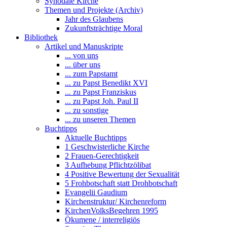
Synodale Kirche
Themen und Projekte (Archiv)
Jahr des Glaubens
Zukunftsträchtige Moral
Bibliothek
Artikel und Manuskripte
... von uns
... über uns
... zum Papstamt
... zu Papst Benedikt XVI
... zu Papst Franziskus
... zu Papst Joh. Paul II
... zu sonstige
... zu unseren Themen
Buchtipps
Aktuelle Buchtipps
1 Geschwisterliche Kirche
2 Frauen-Gerechtigkeit
3 Aufhebung Pflichtzölibat
4 Positive Bewertung der Sexualität
5 Frohbotschaft statt Drohbotschaft
Evangelii Gaudium
Kirchenstruktur/ Kirchenreform
KirchenVolksBegehren 1995
Ökumene / interreligiös