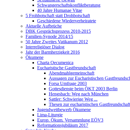
Schwangerschaftskonfliktberatung
40 Jahre Humanae Vitae
5 Frohbotschaft statt Drohbotschaft
Geschiedene Wiederverheiratete
Aktuelle Aufbrüche
DBK Gesprächsprozess 2010-2015
Familien-Synode 2014/15
50 Jahre Zweites Vatikanum 2012
Interreligiöser Dialog
Jahr der Barmherzigkeit 2016
Ökumene
Charta Oecumenica
Eucharistische Gastfreundschaft
Abendmahlgemeinschaft
Aussagen zur Eucharistischen Gastfreundsch
Forsa Umfrage 2003
Gottesdienste beim ÖKT 2003 Berlin
Hengsbach: Weg nach München
Sattler: Schwierige Weg ...
Thesen zur eucharistischen Gastfreundschaf
Jugendwettbewerb Ökumene
Lima-Liturgie
Europ. Ökum. Versammlung EÖV3
Reformationsjubiläum 2017