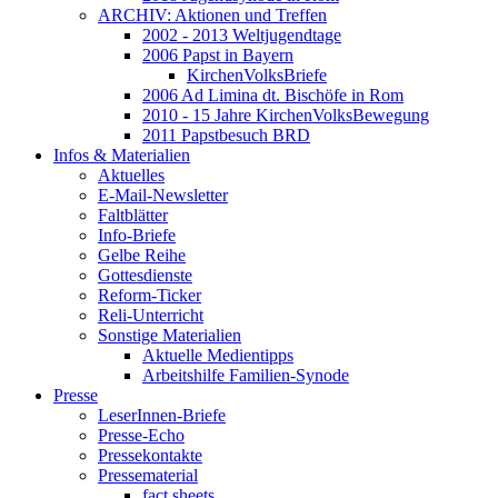
ARCHIV: Aktionen und Treffen
2002 - 2013 Weltjugendtage
2006 Papst in Bayern
KirchenVolksBriefe
2006 Ad Limina dt. Bischöfe in Rom
2010 - 15 Jahre KirchenVolksBewegung
2011 Papstbesuch BRD
Infos & Materialien
Aktuelles
E-Mail-Newsletter
Faltblätter
Info-Briefe
Gelbe Reihe
Gottesdienste
Reform-Ticker
Reli-Unterricht
Sonstige Materialien
Aktuelle Medientipps
Arbeitshilfe Familien-Synode
Presse
LeserInnen-Briefe
Presse-Echo
Pressekontakte
Pressematerial
fact sheets