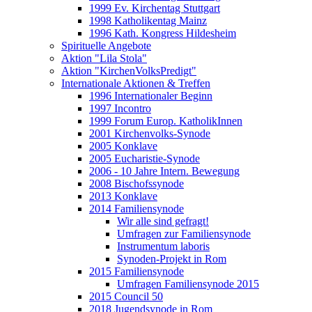
1999 Ev. Kirchentag Stuttgart
1998 Katholikentag Mainz
1996 Kath. Kongress Hildesheim
Spirituelle Angebote
Aktion "Lila Stola"
Aktion "KirchenVolksPredigt"
Internationale Aktionen & Treffen
1996 Internationaler Beginn
1997 Incontro
1999 Forum Europ. KatholikInnen
2001 Kirchenvolks-Synode
2005 Konklave
2005 Eucharistie-Synode
2006 - 10 Jahre Intern. Bewegung
2008 Bischofssynode
2013 Konklave
2014 Familiensynode
Wir alle sind gefragt!
Umfragen zur Familiensynode
Instrumentum laboris
Synoden-Projekt in Rom
2015 Familiensynode
Umfragen Familiensynode 2015
2015 Council 50
2018 Jugendsynode in Rom