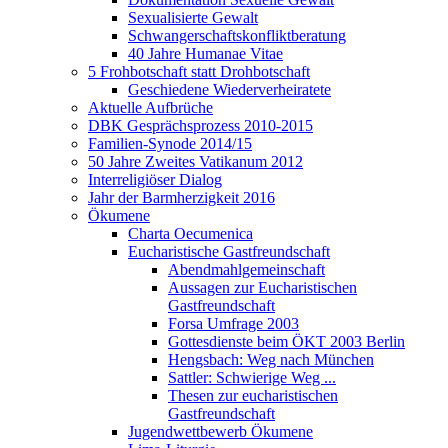
Sexualisierte Gewalt
Schwangerschaftskonfliktberatung
40 Jahre Humanae Vitae
5 Frohbotschaft statt Drohbotschaft
Geschiedene Wiederverheiratete
Aktuelle Aufbrüche
DBK Gesprächsprozess 2010-2015
Familien-Synode 2014/15
50 Jahre Zweites Vatikanum 2012
Interreligiöser Dialog
Jahr der Barmherzigkeit 2016
Ökumene
Charta Oecumenica
Eucharistische Gastfreundschaft
Abendmahlgemeinschaft
Aussagen zur Eucharistischen
Gastfreundschaft
Forsa Umfrage 2003
Gottesdienste beim ÖKT 2003 Berlin
Hengsbach: Weg nach München
Sattler: Schwierige Weg ...
Thesen zur eucharistischen
Gastfreundschaft
Jugendwettbewerb Ökumene