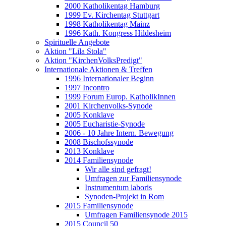
2000 Katholikentag Hamburg
1999 Ev. Kirchentag Stuttgart
1998 Katholikentag Mainz
1996 Kath. Kongress Hildesheim
Spirituelle Angebote
Aktion "Lila Stola"
Aktion "KirchenVolksPredigt"
Internationale Aktionen & Treffen
1996 Internationaler Beginn
1997 Incontro
1999 Forum Europ. KatholikInnen
2001 Kirchenvolks-Synode
2005 Konklave
2005 Eucharistie-Synode
2006 - 10 Jahre Intern. Bewegung
2008 Bischofssynode
2013 Konklave
2014 Familiensynode
Wir alle sind gefragt!
Umfragen zur Familiensynode
Instrumentum laboris
Synoden-Projekt in Rom
2015 Familiensynode
Umfragen Familiensynode 2015
2015 Council 50