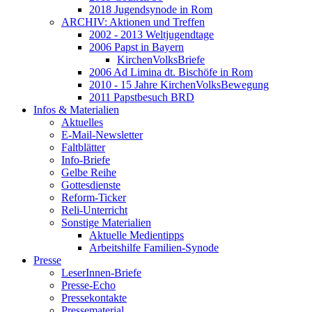
2018 Jugendsynode in Rom
ARCHIV: Aktionen und Treffen
2002 - 2013 Weltjugendtage
2006 Papst in Bayern
KirchenVolksBriefe
2006 Ad Limina dt. Bischöfe in Rom
2010 - 15 Jahre KirchenVolksBewegung
2011 Papstbesuch BRD
Infos & Materialien
Aktuelles
E-Mail-Newsletter
Faltblätter
Info-Briefe
Gelbe Reihe
Gottesdienste
Reform-Ticker
Reli-Unterricht
Sonstige Materialien
Aktuelle Medientipps
Arbeitshilfe Familien-Synode
Presse
LeserInnen-Briefe
Presse-Echo
Pressekontakte
Pressematerial