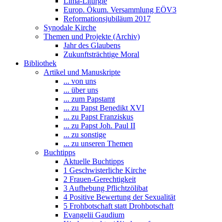
Lima-Liturgie
Europ. Ökum. Versammlung EÖV3
Reformationsjubiläum 2017
Synodale Kirche
Themen und Projekte (Archiv)
Jahr des Glaubens
Zukunftsträchtige Moral
Bibliothek
Artikel und Manuskripte
... von uns
... über uns
... zum Papstamt
... zu Papst Benedikt XVI
... zu Papst Franziskus
... zu Papst Joh. Paul II
... zu sonstige
... zu unseren Themen
Buchtipps
Aktuelle Buchtipps
1 Geschwisterliche Kirche
2 Frauen-Gerechtigkeit
3 Aufhebung Pflichtzölibat
4 Positive Bewertung der Sexualität
5 Frohbotschaft statt Drohbotschaft
Evangelii Gaudium