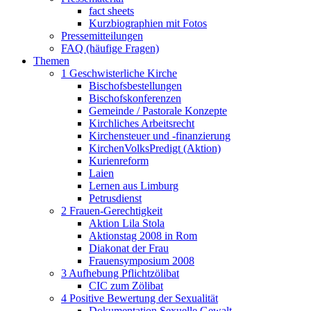
fact sheets
Kurzbiographien mit Fotos
Pressemitteilungen
FAQ (häufige Fragen)
Themen
1 Geschwisterliche Kirche
Bischofsbestellungen
Bischofskonferenzen
Gemeinde / Pastorale Konzepte
Kirchliches Arbeitsrecht
Kirchensteuer und -finanzierung
KirchenVolksPredigt (Aktion)
Kurienreform
Laien
Lernen aus Limburg
Petrusdienst
2 Frauen-Gerechtigkeit
Aktion Lila Stola
Aktionstag 2008 in Rom
Diakonat der Frau
Frauensymposium 2008
3 Aufhebung Pflichtzölibat
CIC zum Zölibat
4 Positive Bewertung der Sexualität
Dokumentation Sexuelle Gewalt