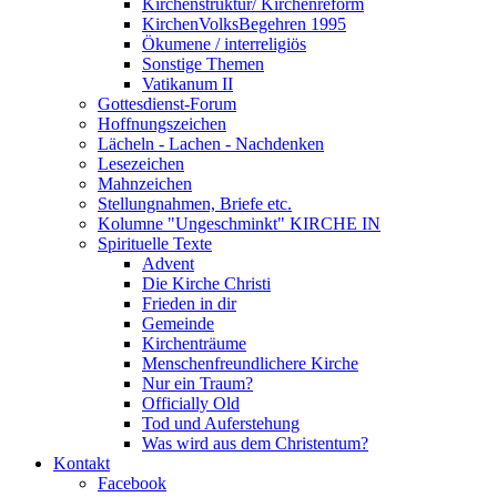
Kirchenstruktur/ Kirchenreform
KirchenVolksBegehren 1995
Ökumene / interreligiös
Sonstige Themen
Vatikanum II
Gottesdienst-Forum
Hoffnungszeichen
Lächeln - Lachen - Nachdenken
Lesezeichen
Mahnzeichen
Stellungnahmen, Briefe etc.
Kolumne "Ungeschminkt" KIRCHE IN
Spirituelle Texte
Advent
Die Kirche Christi
Frieden in dir
Gemeinde
Kirchenträume
Menschenfreundlichere Kirche
Nur ein Traum?
Officially Old
Tod und Auferstehung
Was wird aus dem Christentum?
Kontakt
Facebook