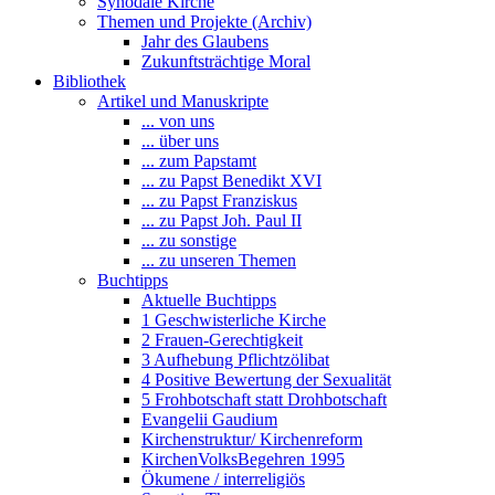
Synodale Kirche
Themen und Projekte (Archiv)
Jahr des Glaubens
Zukunftsträchtige Moral
Bibliothek
Artikel und Manuskripte
... von uns
... über uns
... zum Papstamt
... zu Papst Benedikt XVI
... zu Papst Franziskus
... zu Papst Joh. Paul II
... zu sonstige
... zu unseren Themen
Buchtipps
Aktuelle Buchtipps
1 Geschwisterliche Kirche
2 Frauen-Gerechtigkeit
3 Aufhebung Pflichtzölibat
4 Positive Bewertung der Sexualität
5 Frohbotschaft statt Drohbotschaft
Evangelii Gaudium
Kirchenstruktur/ Kirchenreform
KirchenVolksBegehren 1995
Ökumene / interreligiös