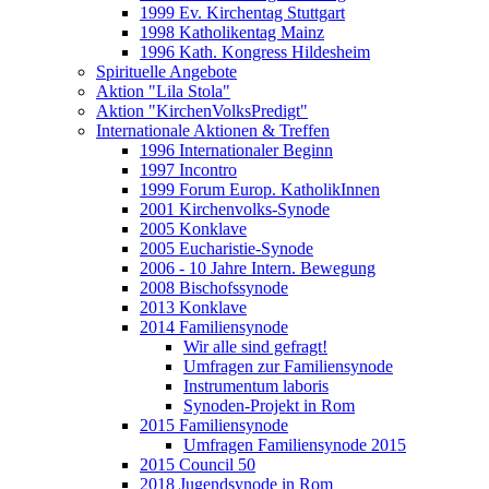
1999 Ev. Kirchentag Stuttgart
1998 Katholikentag Mainz
1996 Kath. Kongress Hildesheim
Spirituelle Angebote
Aktion "Lila Stola"
Aktion "KirchenVolksPredigt"
Internationale Aktionen & Treffen
1996 Internationaler Beginn
1997 Incontro
1999 Forum Europ. KatholikInnen
2001 Kirchenvolks-Synode
2005 Konklave
2005 Eucharistie-Synode
2006 - 10 Jahre Intern. Bewegung
2008 Bischofssynode
2013 Konklave
2014 Familiensynode
Wir alle sind gefragt!
Umfragen zur Familiensynode
Instrumentum laboris
Synoden-Projekt in Rom
2015 Familiensynode
Umfragen Familiensynode 2015
2015 Council 50
2018 Jugendsynode in Rom