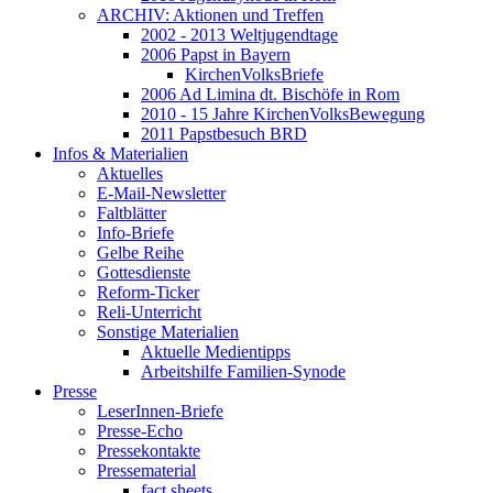
ARCHIV: Aktionen und Treffen
2002 - 2013 Weltjugendtage
2006 Papst in Bayern
KirchenVolksBriefe
2006 Ad Limina dt. Bischöfe in Rom
2010 - 15 Jahre KirchenVolksBewegung
2011 Papstbesuch BRD
Infos & Materialien
Aktuelles
E-Mail-Newsletter
Faltblätter
Info-Briefe
Gelbe Reihe
Gottesdienste
Reform-Ticker
Reli-Unterricht
Sonstige Materialien
Aktuelle Medientipps
Arbeitshilfe Familien-Synode
Presse
LeserInnen-Briefe
Presse-Echo
Pressekontakte
Pressematerial
fact sheets