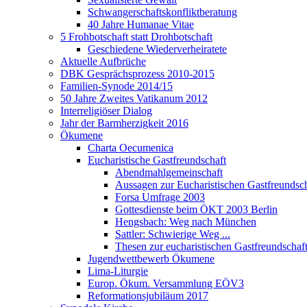
Schwangerschaftskonfliktberatung
40 Jahre Humanae Vitae
5 Frohbotschaft statt Drohbotschaft
Geschiedene Wiederverheiratete
Aktuelle Aufbrüche
DBK Gesprächsprozess 2010-2015
Familien-Synode 2014/15
50 Jahre Zweites Vatikanum 2012
Interreligiöser Dialog
Jahr der Barmherzigkeit 2016
Ökumene
Charta Oecumenica
Eucharistische Gastfreundschaft
Abendmahlgemeinschaft
Aussagen zur Eucharistischen Gastfreundsch
Forsa Umfrage 2003
Gottesdienste beim ÖKT 2003 Berlin
Hengsbach: Weg nach München
Sattler: Schwierige Weg ...
Thesen zur eucharistischen Gastfreundschaf
Jugendwettbewerb Ökumene
Lima-Liturgie
Europ. Ökum. Versammlung EÖV3
Reformationsjubiläum 2017