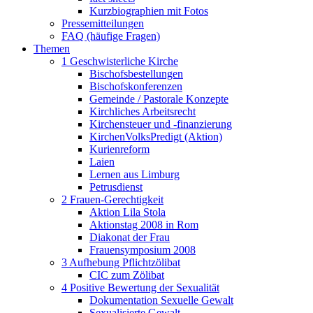
Kurzbiographien mit Fotos
Pressemitteilungen
FAQ (häufige Fragen)
Themen
1 Geschwisterliche Kirche
Bischofsbestellungen
Bischofskonferenzen
Gemeinde / Pastorale Konzepte
Kirchliches Arbeitsrecht
Kirchensteuer und -finanzierung
KirchenVolksPredigt (Aktion)
Kurienreform
Laien
Lernen aus Limburg
Petrusdienst
2 Frauen-Gerechtigkeit
Aktion Lila Stola
Aktionstag 2008 in Rom
Diakonat der Frau
Frauensymposium 2008
3 Aufhebung Pflichtzölibat
CIC zum Zölibat
4 Positive Bewertung der Sexualität
Dokumentation Sexuelle Gewalt
Sexualisierte Gewalt