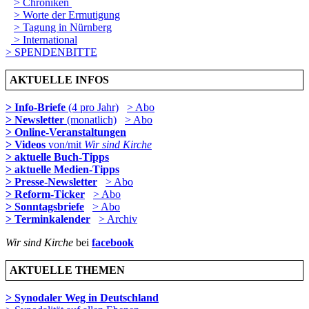
> Chroniken
> Worte der Ermutigung
> Tagung in Nürnberg
> International
> SPENDENBITTE
AKTUELLE INFOS
> Info-Briefe
(4 pro Jahr)
> Abo
> Newsletter
(monatlich)
> Abo
> Online-Veranstaltungen
> Videos
von/mit
Wir sind Kirche
> aktuelle Buch-Tipps
> aktuelle Medien-Tipps
> Presse-Newsletter
> Abo
> Reform-Ticker
> Abo
> Sonntagsbriefe
> Abo
> Terminkalender
> Archiv
Wir sind Kirche
bei
facebook
AKTUELLE THEMEN
> Synodaler Weg in Deutschland