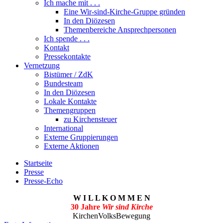
Ich mache mit . . .
Eine Wir-sind-Kirche-Gruppe gründen
In den Diözesen
Themenbereiche Ansprechpersonen
Ich spende . . .
Kontakt
Pressekontakte
Vernetzung
Bistümer / ZdK
Bundesteam
In den Diözesen
Lokale Kontakte
Themengruppen
zu Kirchensteuer
International
Externe Gruppierungen
Externe Aktionen
Startseite
Presse
Presse-Echo
W I L L K O M M E N
30 Jahre
Wir sind Kirche
KirchenVolksBewegung