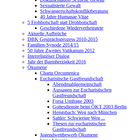
Sexualisierte Gewalt
Schwangerschaftskonfliktberatung
40 Jahre Humanae Vitae
5 Frohbotschaft statt Drohbotschaft
Geschiedene Wiederverheiratete
Aktuelle Aufbrüche
DBK Gesprächsprozess 2010-2015
Familien-Synode 2014/15
50 Jahre Zweites Vatikanum 2012
Interreligiöser Dialog
Jahr der Barmherzigkeit 2016
Ökumene
Charta Oecumenica
Eucharistische Gastfreundschaft
Abendmahlgemeinschaft
Aussagen zur Eucharistischen
Gastfreundschaft
Forsa Umfrage 2003
Gottesdienste beim ÖKT 2003 Berlin
Hengsbach: Weg nach München
Sattler: Schwierige Weg ...
Thesen zur eucharistischen
Gastfreundschaft
Jugendwettbewerb Ökumene