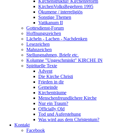
Kirchenstruktur/ Kirchenreform
KirchenVolksBegehren 1995
Ökumene / interreligiös
Sonstige Themen
Vatikanum II
Gottesdienst-Forum
Hoffnungszeichen
Lächeln - Lachen - Nachdenken
Lesezeichen
Mahnzeichen
Stellungnahmen, Briefe etc.
Kolumne "Ungeschminkt" KIRCHE IN
Spirituelle Texte
Advent
Die Kirche Christi
Frieden in dir
Gemeinde
Kirchenträume
Menschenfreundlichere Kirche
Nur ein Traum?
Officially Old
Tod und Auferstehung
Was wird aus dem Christentum?
Kontakt
Facebook