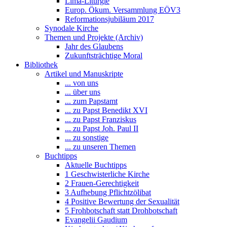
Lima-Liturgie
Europ. Ökum. Versammlung EÖV3
Reformationsjubiläum 2017
Synodale Kirche
Themen und Projekte (Archiv)
Jahr des Glaubens
Zukunftsträchtige Moral
Bibliothek
Artikel und Manuskripte
... von uns
... über uns
... zum Papstamt
... zu Papst Benedikt XVI
... zu Papst Franziskus
... zu Papst Joh. Paul II
... zu sonstige
... zu unseren Themen
Buchtipps
Aktuelle Buchtipps
1 Geschwisterliche Kirche
2 Frauen-Gerechtigkeit
3 Aufhebung Pflichtzölibat
4 Positive Bewertung der Sexualität
5 Frohbotschaft statt Drohbotschaft
Evangelii Gaudium