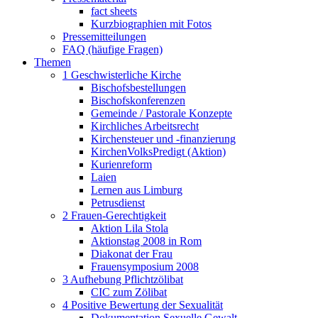
fact sheets
Kurzbiographien mit Fotos
Pressemitteilungen
FAQ (häufige Fragen)
Themen
1 Geschwisterliche Kirche
Bischofsbestellungen
Bischofskonferenzen
Gemeinde / Pastorale Konzepte
Kirchliches Arbeitsrecht
Kirchensteuer und -finanzierung
KirchenVolksPredigt (Aktion)
Kurienreform
Laien
Lernen aus Limburg
Petrusdienst
2 Frauen-Gerechtigkeit
Aktion Lila Stola
Aktionstag 2008 in Rom
Diakonat der Frau
Frauensymposium 2008
3 Aufhebung Pflichtzölibat
CIC zum Zölibat
4 Positive Bewertung der Sexualität
Dokumentation Sexuelle Gewalt