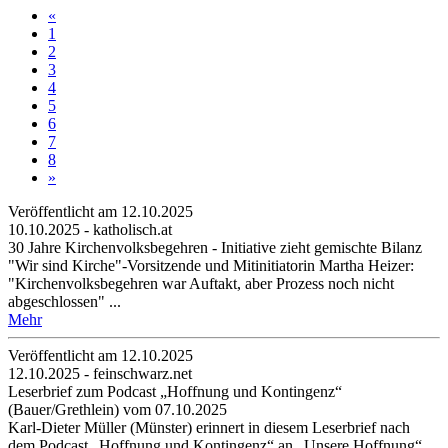
«
1
2
3
4
5
6
7
8
»
Veröffentlicht am 12­.10.2025
10.10.2025 - katholisch.at
30 Jahre Kirchenvolksbegehren - Initiative zieht gemischte Bilanz
"Wir sind Kirche"-Vorsitzende und Mitinitiatorin Martha Heizer:
"Kirchenvolksbegehren war Auftakt, aber Prozess noch nicht
abgeschlossen" ...
Mehr
Veröffentlicht am 12­.10.2025
12.10.2025 - feinschwarz.net
Leserbrief zum Podcast „Hoffnung und Kontingenz“
(Bauer/Grethlein) vom 07.10.2025
Karl-Dieter Müller (Münster) erinnert in diesem Leserbrief nach
dem Podcast „Hoffnung und Kontingenz“ an „Unsere Hoffnung“.