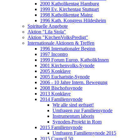
2000 Katholikentag Hamburg
1999 Ev. Kirchentag Stuttgart
1998 Katholikentag Mainz
1996 Kath. Kongress Hildesheim
Spirituelle Angebote
Aktion "Lila Stola"
Aktion "KirchenVolksPredigt"
Internationale Aktionen & Treffen
1996 Internationaler Beginn
1997 Incontro
1999 Forum Europ. KatholikInnen
2001 Kirchenvolks-Synode
2005 Konklave
2005 Eucharistie-Synode
2006 - 10 Jahre Intern. Bewegung
2008 Bischofssynode
2013 Konklave
2014 Familiensynode
Wir alle sind gefragt!
Umfragen zur Familiensynode
Instrumentum laboris
Synoden-Projekt in Rom
2015 Familiensynode
Umfragen Familiensynode 2015
2015 Council 50