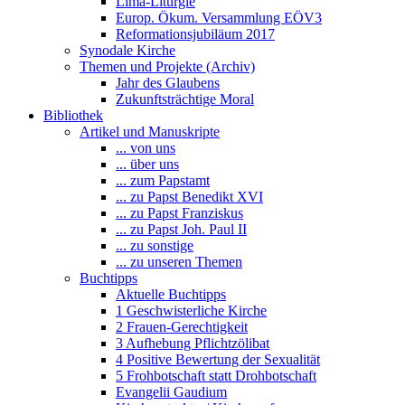
Lima-Liturgie
Europ. Ökum. Versammlung EÖV3
Reformationsjubiläum 2017
Synodale Kirche
Themen und Projekte (Archiv)
Jahr des Glaubens
Zukunftsträchtige Moral
Bibliothek
Artikel und Manuskripte
... von uns
... über uns
... zum Papstamt
... zu Papst Benedikt XVI
... zu Papst Franziskus
... zu Papst Joh. Paul II
... zu sonstige
... zu unseren Themen
Buchtipps
Aktuelle Buchtipps
1 Geschwisterliche Kirche
2 Frauen-Gerechtigkeit
3 Aufhebung Pflichtzölibat
4 Positive Bewertung der Sexualität
5 Frohbotschaft statt Drohbotschaft
Evangelii Gaudium