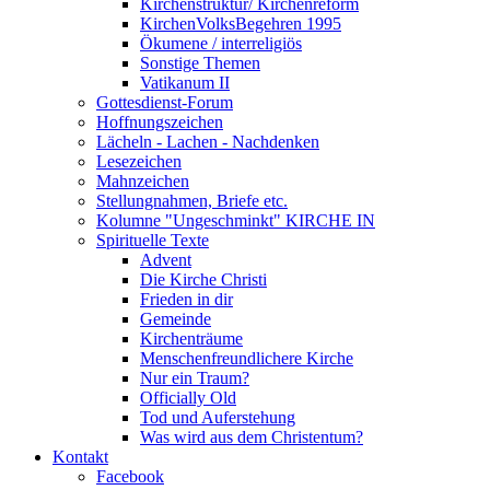
Kirchenstruktur/ Kirchenreform
KirchenVolksBegehren 1995
Ökumene / interreligiös
Sonstige Themen
Vatikanum II
Gottesdienst-Forum
Hoffnungszeichen
Lächeln - Lachen - Nachdenken
Lesezeichen
Mahnzeichen
Stellungnahmen, Briefe etc.
Kolumne "Ungeschminkt" KIRCHE IN
Spirituelle Texte
Advent
Die Kirche Christi
Frieden in dir
Gemeinde
Kirchenträume
Menschenfreundlichere Kirche
Nur ein Traum?
Officially Old
Tod und Auferstehung
Was wird aus dem Christentum?
Kontakt
Facebook