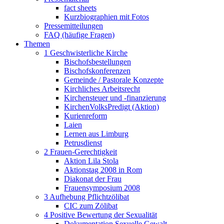
fact sheets
Kurzbiographien mit Fotos
Pressemitteilungen
FAQ (häufige Fragen)
Themen
1 Geschwisterliche Kirche
Bischofsbestellungen
Bischofskonferenzen
Gemeinde / Pastorale Konzepte
Kirchliches Arbeitsrecht
Kirchensteuer und -finanzierung
KirchenVolksPredigt (Aktion)
Kurienreform
Laien
Lernen aus Limburg
Petrusdienst
2 Frauen-Gerechtigkeit
Aktion Lila Stola
Aktionstag 2008 in Rom
Diakonat der Frau
Frauensymposium 2008
3 Aufhebung Pflichtzölibat
CIC zum Zölibat
4 Positive Bewertung der Sexualität
Dokumentation Sexuelle Gewalt