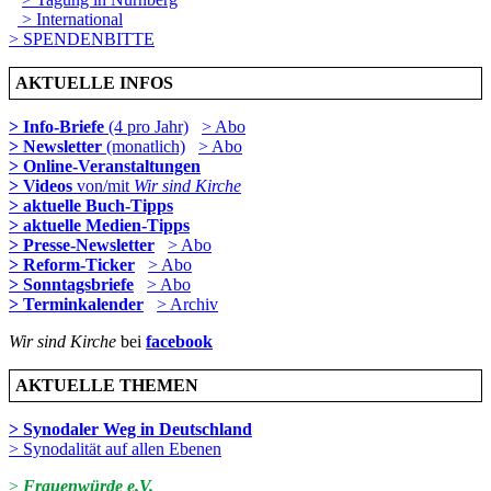
> International
> SPENDENBITTE
AKTUELLE INFOS
> Info-Briefe
(4 pro Jahr)
> Abo
> Newsletter
(monatlich)
> Abo
> Online-Veranstaltungen
> Videos
von/mit
Wir sind Kirche
> aktuelle Buch-Tipps
> aktuelle Medien-Tipps
> Presse-Newsletter
> Abo
> Reform-Ticker
> Abo
> Sonntagsbriefe
> Abo
> Terminkalender
> Archiv
Wir sind Kirche
bei
facebook
AKTUELLE THEMEN
> Synodaler Weg in Deutschland
> Synodalität auf allen Ebenen
>
Frauenwürde e.V.