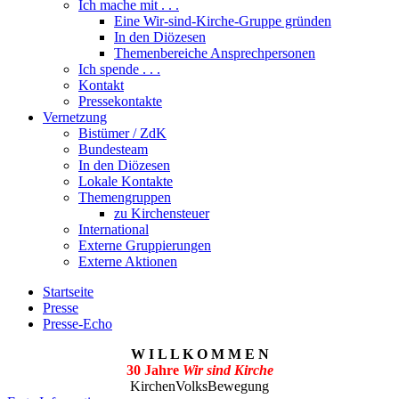
Ich mache mit . . .
Eine Wir-sind-Kirche-Gruppe gründen
In den Diözesen
Themenbereiche Ansprechpersonen
Ich spende . . .
Kontakt
Pressekontakte
Vernetzung
Bistümer / ZdK
Bundesteam
In den Diözesen
Lokale Kontakte
Themengruppen
zu Kirchensteuer
International
Externe Gruppierungen
Externe Aktionen
Startseite
Presse
Presse-Echo
W I L L K O M M E N
30 Jahre
Wir sind Kirche
KirchenVolksBewegung