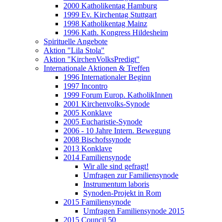
2000 Katholikentag Hamburg
1999 Ev. Kirchentag Stuttgart
1998 Katholikentag Mainz
1996 Kath. Kongress Hildesheim
Spirituelle Angebote
Aktion "Lila Stola"
Aktion "KirchenVolksPredigt"
Internationale Aktionen & Treffen
1996 Internationaler Beginn
1997 Incontro
1999 Forum Europ. KatholikInnen
2001 Kirchenvolks-Synode
2005 Konklave
2005 Eucharistie-Synode
2006 - 10 Jahre Intern. Bewegung
2008 Bischofssynode
2013 Konklave
2014 Familiensynode
Wir alle sind gefragt!
Umfragen zur Familiensynode
Instrumentum laboris
Synoden-Projekt in Rom
2015 Familiensynode
Umfragen Familiensynode 2015
2015 Council 50