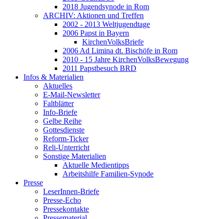
2018 Jugendsynode in Rom
ARCHIV: Aktionen und Treffen
2002 - 2013 Weltjugendtage
2006 Papst in Bayern
KirchenVolksBriefe
2006 Ad Limina dt. Bischöfe in Rom
2010 - 15 Jahre KirchenVolksBewegung
2011 Papstbesuch BRD
Infos & Materialien
Aktuelles
E-Mail-Newsletter
Faltblätter
Info-Briefe
Gelbe Reihe
Gottesdienste
Reform-Ticker
Reli-Unterricht
Sonstige Materialien
Aktuelle Medientipps
Arbeitshilfe Familien-Synode
Presse
LeserInnen-Briefe
Presse-Echo
Pressekontakte
Pressematerial