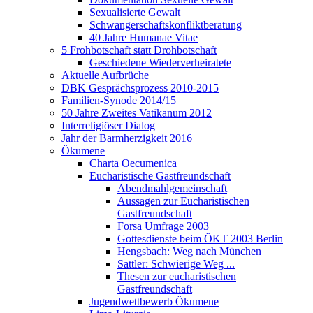
Sexualisierte Gewalt
Schwangerschaftskonfliktberatung
40 Jahre Humanae Vitae
5 Frohbotschaft statt Drohbotschaft
Geschiedene Wiederverheiratete
Aktuelle Aufbrüche
DBK Gesprächsprozess 2010-2015
Familien-Synode 2014/15
50 Jahre Zweites Vatikanum 2012
Interreligiöser Dialog
Jahr der Barmherzigkeit 2016
Ökumene
Charta Oecumenica
Eucharistische Gastfreundschaft
Abendmahlgemeinschaft
Aussagen zur Eucharistischen
Gastfreundschaft
Forsa Umfrage 2003
Gottesdienste beim ÖKT 2003 Berlin
Hengsbach: Weg nach München
Sattler: Schwierige Weg ...
Thesen zur eucharistischen
Gastfreundschaft
Jugendwettbewerb Ökumene