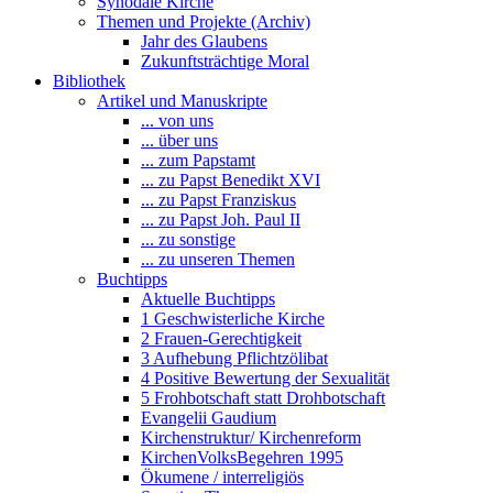
Synodale Kirche
Themen und Projekte (Archiv)
Jahr des Glaubens
Zukunftsträchtige Moral
Bibliothek
Artikel und Manuskripte
... von uns
... über uns
... zum Papstamt
... zu Papst Benedikt XVI
... zu Papst Franziskus
... zu Papst Joh. Paul II
... zu sonstige
... zu unseren Themen
Buchtipps
Aktuelle Buchtipps
1 Geschwisterliche Kirche
2 Frauen-Gerechtigkeit
3 Aufhebung Pflichtzölibat
4 Positive Bewertung der Sexualität
5 Frohbotschaft statt Drohbotschaft
Evangelii Gaudium
Kirchenstruktur/ Kirchenreform
KirchenVolksBegehren 1995
Ökumene / interreligiös