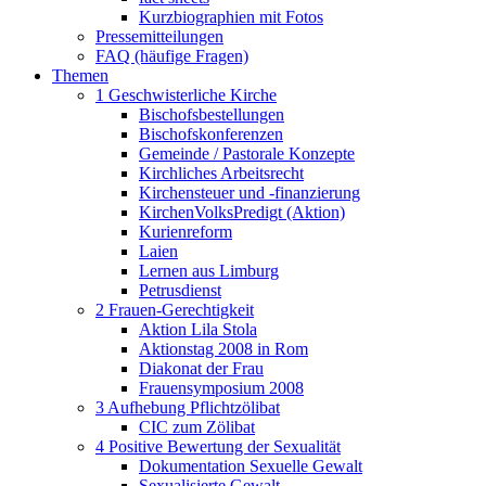
Kurzbiographien mit Fotos
Pressemitteilungen
FAQ (häufige Fragen)
Themen
1 Geschwisterliche Kirche
Bischofsbestellungen
Bischofskonferenzen
Gemeinde / Pastorale Konzepte
Kirchliches Arbeitsrecht
Kirchensteuer und -finanzierung
KirchenVolksPredigt (Aktion)
Kurienreform
Laien
Lernen aus Limburg
Petrusdienst
2 Frauen-Gerechtigkeit
Aktion Lila Stola
Aktionstag 2008 in Rom
Diakonat der Frau
Frauensymposium 2008
3 Aufhebung Pflichtzölibat
CIC zum Zölibat
4 Positive Bewertung der Sexualität
Dokumentation Sexuelle Gewalt
Sexualisierte Gewalt