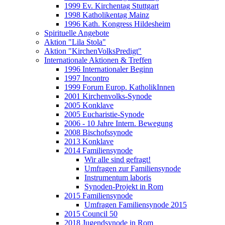
1999 Ev. Kirchentag Stuttgart
1998 Katholikentag Mainz
1996 Kath. Kongress Hildesheim
Spirituelle Angebote
Aktion "Lila Stola"
Aktion "KirchenVolksPredigt"
Internationale Aktionen & Treffen
1996 Internationaler Beginn
1997 Incontro
1999 Forum Europ. KatholikInnen
2001 Kirchenvolks-Synode
2005 Konklave
2005 Eucharistie-Synode
2006 - 10 Jahre Intern. Bewegung
2008 Bischofssynode
2013 Konklave
2014 Familiensynode
Wir alle sind gefragt!
Umfragen zur Familiensynode
Instrumentum laboris
Synoden-Projekt in Rom
2015 Familiensynode
Umfragen Familiensynode 2015
2015 Council 50
2018 Jugendsynode in Rom