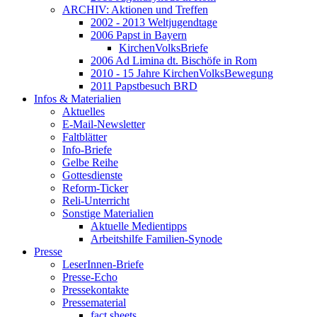
ARCHIV: Aktionen und Treffen
2002 - 2013 Weltjugendtage
2006 Papst in Bayern
KirchenVolksBriefe
2006 Ad Limina dt. Bischöfe in Rom
2010 - 15 Jahre KirchenVolksBewegung
2011 Papstbesuch BRD
Infos & Materialien
Aktuelles
E-Mail-Newsletter
Faltblätter
Info-Briefe
Gelbe Reihe
Gottesdienste
Reform-Ticker
Reli-Unterricht
Sonstige Materialien
Aktuelle Medientipps
Arbeitshilfe Familien-Synode
Presse
LeserInnen-Briefe
Presse-Echo
Pressekontakte
Pressematerial
fact sheets