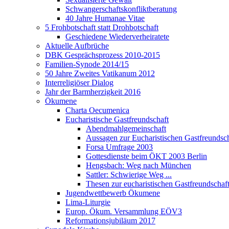
Schwangerschaftskonfliktberatung
40 Jahre Humanae Vitae
5 Frohbotschaft statt Drohbotschaft
Geschiedene Wiederverheiratete
Aktuelle Aufbrüche
DBK Gesprächsprozess 2010-2015
Familien-Synode 2014/15
50 Jahre Zweites Vatikanum 2012
Interreligiöser Dialog
Jahr der Barmherzigkeit 2016
Ökumene
Charta Oecumenica
Eucharistische Gastfreundschaft
Abendmahlgemeinschaft
Aussagen zur Eucharistischen Gastfreundsch
Forsa Umfrage 2003
Gottesdienste beim ÖKT 2003 Berlin
Hengsbach: Weg nach München
Sattler: Schwierige Weg ...
Thesen zur eucharistischen Gastfreundschaf
Jugendwettbewerb Ökumene
Lima-Liturgie
Europ. Ökum. Versammlung EÖV3
Reformationsjubiläum 2017