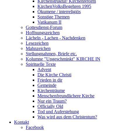
Kirchenstruktur/ Kirchenreform
KirchenVolksBegehren 1995
Ökumene / interreligiös
Sonstige Themen
Vatikanum II
Gottesdienst-Forum
Hoffnungszeichen
Lächeln - Lachen - Nachdenken
Lesezeichen
Mahnzeichen
Stellungnahmen, Briefe etc.
Kolumne "Ungeschminkt" KIRCHE IN
Spirituelle Texte
Advent
Die Kirche Christi
Frieden in dir
Gemeinde
Kirchenträume
Menschenfreundlichere Kirche
Nur ein Traum?
Officially Old
Tod und Auferstehung
Was wird aus dem Christentum?
Kontakt
Facebook