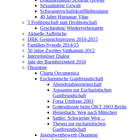
Sexualisierte Gewalt
Schwangerschaftskonfliktberatung
40 Jahre Humanae Vitae
5 Frohbotschaft statt Drohbotschaft
Geschiedene Wiederverheiratete
Aktuelle Aufbrüche
DBK Gesprächsprozess 2010-2015
Familien-Synode 2014/15
50 Jahre Zweites Vatikanum 2012
Interreligiöser Dialog
Jahr der Barmherzigkeit 2016
Ökumene
Charta Oecumenica
Eucharistische Gastfreundschaft
Abendmahlgemeinschaft
Aussagen zur Eucharistischen
Gastfreundschaft
Forsa Umfrage 2003
Gottesdienste beim ÖKT 2003 Berlin
Hengsbach: Weg nach München
Sattler: Schwierige Weg ...
Thesen zur eucharistischen
Gastfreundschaft
Jugendwettbewerb Ökumene