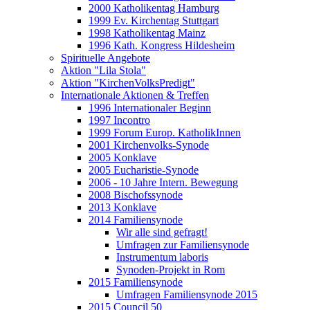
2000 Katholikentag Hamburg
1999 Ev. Kirchentag Stuttgart
1998 Katholikentag Mainz
1996 Kath. Kongress Hildesheim
Spirituelle Angebote
Aktion "Lila Stola"
Aktion "KirchenVolksPredigt"
Internationale Aktionen & Treffen
1996 Internationaler Beginn
1997 Incontro
1999 Forum Europ. KatholikInnen
2001 Kirchenvolks-Synode
2005 Konklave
2005 Eucharistie-Synode
2006 - 10 Jahre Intern. Bewegung
2008 Bischofssynode
2013 Konklave
2014 Familiensynode
Wir alle sind gefragt!
Umfragen zur Familiensynode
Instrumentum laboris
Synoden-Projekt in Rom
2015 Familiensynode
Umfragen Familiensynode 2015
2015 Council 50