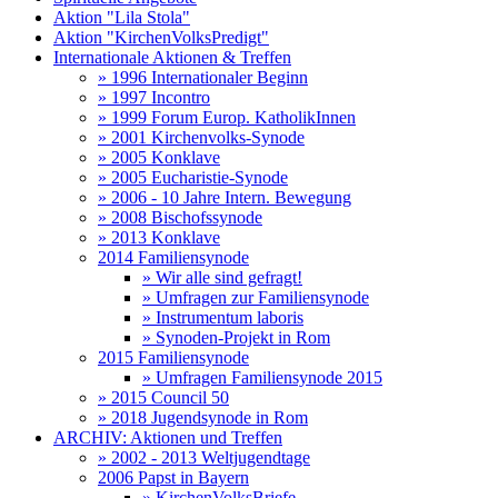
Aktion "Lila Stola"
Aktion "KirchenVolksPredigt"
Internationale Aktionen & Treffen
» 1996 Internationaler Beginn
» 1997 Incontro
» 1999 Forum Europ. KatholikInnen
» 2001 Kirchenvolks-Synode
» 2005 Konklave
» 2005 Eucharistie-Synode
» 2006 - 10 Jahre Intern. Bewegung
» 2008 Bischofssynode
» 2013 Konklave
2014 Familiensynode
» Wir alle sind gefragt!
» Umfragen zur Familiensynode
» Instrumentum laboris
» Synoden-Projekt in Rom
2015 Familiensynode
» Umfragen Familiensynode 2015
» 2015 Council 50
» 2018 Jugendsynode in Rom
ARCHIV: Aktionen und Treffen
» 2002 - 2013 Weltjugendtage
2006 Papst in Bayern
» KirchenVolksBriefe