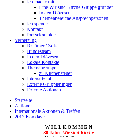
Ich mache mit . . .
Eine Wir-sind-Kirche-Gruppe gründen
In den Diözesen
Themenbereiche Ansprechpersonen
Ich spende . . .
Kontakt
Pressekontakte
Vernetzung
Bistümer / ZdK
Bundesteam
In den Diözesen
Lokale Kontakte
Themengruppen
zu Kirchensteuer
International
Externe Gruppierungen
Externe Aktionen
Startseite
Aktionen
Internationale Aktionen & Treffen
2013 Konklave
W I L L K O M M E N
30 Jahre
Wir sind Kirche