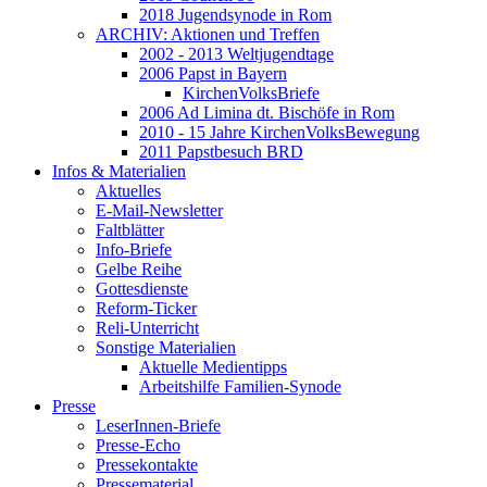
2018 Jugendsynode in Rom
ARCHIV: Aktionen und Treffen
2002 - 2013 Weltjugendtage
2006 Papst in Bayern
KirchenVolksBriefe
2006 Ad Limina dt. Bischöfe in Rom
2010 - 15 Jahre KirchenVolksBewegung
2011 Papstbesuch BRD
Infos & Materialien
Aktuelles
E-Mail-Newsletter
Faltblätter
Info-Briefe
Gelbe Reihe
Gottesdienste
Reform-Ticker
Reli-Unterricht
Sonstige Materialien
Aktuelle Medientipps
Arbeitshilfe Familien-Synode
Presse
LeserInnen-Briefe
Presse-Echo
Pressekontakte
Pressematerial