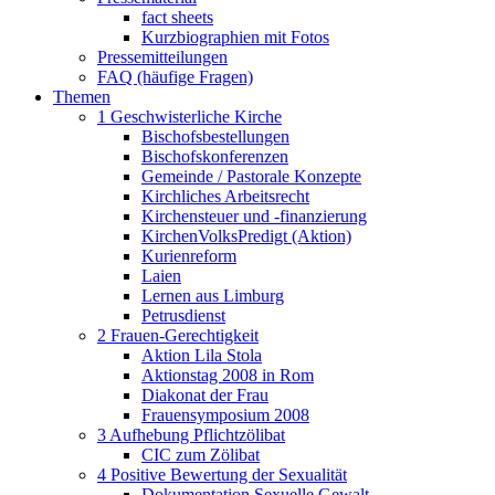
fact sheets
Kurzbiographien mit Fotos
Pressemitteilungen
FAQ (häufige Fragen)
Themen
1 Geschwisterliche Kirche
Bischofsbestellungen
Bischofskonferenzen
Gemeinde / Pastorale Konzepte
Kirchliches Arbeitsrecht
Kirchensteuer und -finanzierung
KirchenVolksPredigt (Aktion)
Kurienreform
Laien
Lernen aus Limburg
Petrusdienst
2 Frauen-Gerechtigkeit
Aktion Lila Stola
Aktionstag 2008 in Rom
Diakonat der Frau
Frauensymposium 2008
3 Aufhebung Pflichtzölibat
CIC zum Zölibat
4 Positive Bewertung der Sexualität
Dokumentation Sexuelle Gewalt