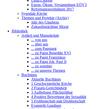
Lima-Liturgie
Europ. Ökum. Versammlung EÖV3
Reformationsjubiläum 2017
Synodale Kirche
Themen und Projekte (Archiv)
Jahr des Glaubens
Zukunftsträchtige Moral
Bibliothek
Artikel und Manuskripte
... von uns
... über uns
... zum Papstamt
... zu Papst Benedikt XVI
... zu Papst Franziskus
... zu Papst Joh. Paul II
... zu sonstige
... zu unseren Themen
Buchtipps
Aktuelle Buchtipps
1 Geschwisterliche Kirche
2 Frauen-Gerechtigkeit
3 Aufhebung Pflichtzölibat
4 Positive Bewertung der Sexualität
5 Frohbotschaft statt Drohbotschaft
Evangelii Gaudium