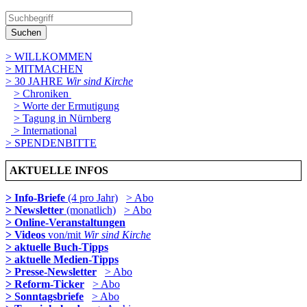
Suchen
> WILLKOMMEN
> MITMACHEN
> 30 JAHRE
Wir sind Kirche
> Chroniken
> Worte der Ermutigung
> Tagung in Nürnberg
> International
> SPENDENBITTE
AKTUELLE INFOS
> Info-Briefe
(4 pro Jahr)
> Abo
> Newsletter
(monatlich)
> Abo
> Online-Veranstaltungen
> Videos
von/mit
Wir sind Kirche
> aktuelle Buch-Tipps
> aktuelle Medien-Tipps
> Presse-Newsletter
> Abo
> Reform-Ticker
> Abo
> Sonntagsbriefe
> Abo