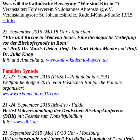
Was will die katholische Bewegung "Wir sind Kirche"?
Veranstalter: Förderverein St. Johannes Ahrensburg e.V.
Veranstaltungsort: St. Johanneskirche, Rudolf-Kinau-Straße 13/15
> Info
23. September 2015 (Mi) 18 Uhr - München
"Ehe und Kirche in Welt von heute. Eine theologische Vertiefung
vor der Bischofssynode in Rom"
mit
Prof. Dr. Marlis Gielen
,
Prof. Dr. Karl-Heinz Menke
und
Prof.
Dr. Julia Knop
Info und Anmeldung:
www.kath-akademie-bayern.de
Familien-Synode
22.-27. September 2015 (Di-So) - Philadelphia (USA)
Weltfamilientreffen 2015, vom Pästlichen Rat für die Familie
organisiert
www.worldmeeting2015.org
21.-24. September 2015 (Mo-Fr) - Fulda
Herbst-Vollversammlung der Deutschen Bischofskonferenz
(DBK)
mit Festakt zum Konzilsjubiläum
Info:
www.dbk.de
21. September 2015 (Mo) 19:30 Uhr - Moosburg
Diskussionsrunde zur Umwelt-Enzyklika „Laudato si‘“
mit
Prof.