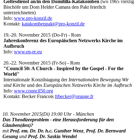
Gottesdienst an/in den Domitilla-Katakomben
(wo 1965 vierzig
Bischöfe um Dom Helder Camara den Pakt feierlich
unterzeichneten)
Info:
www.pro-konzil.de
Kontakt:
katakombenpakt@pro-konzil.de
19.-20. November 2015 (Do-Fr) - Rom
Jahreskonferenz des Europäischen Netzwerks Kirche im
Aufbruch
Info:
www.en-re.eu
20.-22. November 2015 (Fr-So) - Rom
"Council 50: A Church - Inspired by the Gospel - For the
World"
Internationale Konzilstagung der
Internationalen Bewegung Wir
sind Kirche
und des
Europäischen Netzwerks Kirche im Aufbruch
Info:
www.council50.org
Kontakt: Becker Francois
frbecker@orange.fr
10. November 2015(Di) 19:00 Uhr - München
Das Theodizeeproblem - eine Herausforderung für den
Glauben(den)?
mit
Prof. em. Dr. Dr. h.c. Gunther Wenz
,
Prof. Dr. Bernward
Gesang
und
Prof. Dr. Saskia Wendel