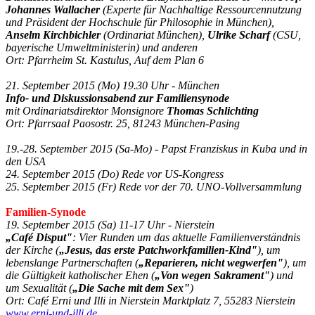
Johannes Wallacher
(Experte für Nachhaltige Ressourcennutzung
und Präsident der Hochschule für Philosophie in München),
Anselm Kirchbichler
(Ordinariat München),
Ulrike Scharf
(CSU,
bayerische Umweltministerin) und anderen
Ort: Pfarrheim St. Kastulus, Auf dem Plan 6
21. September 2015 (Mo) 19.30 Uhr - München
Info- und Diskussionsabend zur Familiensynode
mit Ordinariatsdirektor Monsignore
Thomas Schlichting
Ort: Pfarrsaal Paosostr. 25, 81243 München-Pasing
19.-28. September 2015 (Sa-Mo) - Papst Franziskus in Kuba und in
den USA
24. September 2015 (Do) Rede vor US-Kongress
25. September 2015 (Fr) Rede vor der 70. UNO-Vollversammlung
Familien-Synode
19. September 2015 (Sa) 11-17 Uhr - Nierstein
„Café Disput"
: Vier Runden um das aktuelle Familienverständnis
der Kirche (
„Jesus, das erste Patchworkfamilien-Kind"
), um
lebenslange Partnerschaften (
„Reparieren, nicht wegwerfen"
), um
die Gültigkeit katholischer Ehen (
„Von wegen Sakrament"
) und
um Sexualität (
„Die Sache mit dem Sex"
)
Ort: Café Erni und Illi in Nierstein Marktplatz 7, 55283 Nierstein
www.erni-und-illi.de