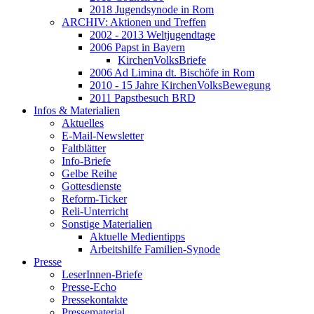
2018 Jugendsynode in Rom
ARCHIV: Aktionen und Treffen
2002 - 2013 Weltjugendtage
2006 Papst in Bayern
KirchenVolksBriefe
2006 Ad Limina dt. Bischöfe in Rom
2010 - 15 Jahre KirchenVolksBewegung
2011 Papstbesuch BRD
Infos & Materialien
Aktuelles
E-Mail-Newsletter
Faltblätter
Info-Briefe
Gelbe Reihe
Gottesdienste
Reform-Ticker
Reli-Unterricht
Sonstige Materialien
Aktuelle Medientipps
Arbeitshilfe Familien-Synode
Presse
LeserInnen-Briefe
Presse-Echo
Pressekontakte
Pressematerial