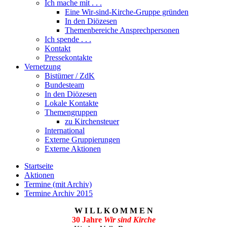
Ich mache mit . . .
Eine Wir-sind-Kirche-Gruppe gründen
In den Diözesen
Themenbereiche Ansprechpersonen
Ich spende . . .
Kontakt
Pressekontakte
Vernetzung
Bistümer / ZdK
Bundesteam
In den Diözesen
Lokale Kontakte
Themengruppen
zu Kirchensteuer
International
Externe Gruppierungen
Externe Aktionen
Startseite
Aktionen
Termine (mit Archiv)
Termine Archiv 2015
W I L L K O M M E N
30 Jahre
Wir sind Kirche