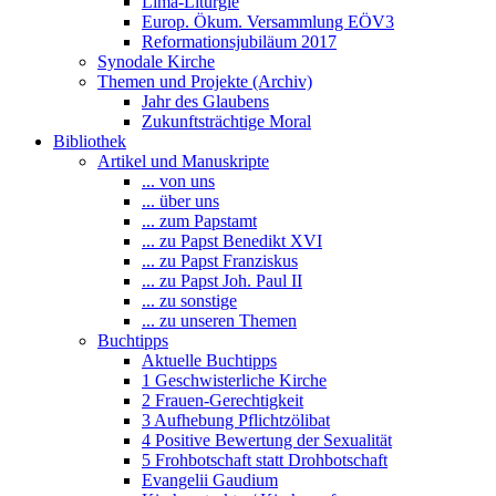
Lima-Liturgie
Europ. Ökum. Versammlung EÖV3
Reformationsjubiläum 2017
Synodale Kirche
Themen und Projekte (Archiv)
Jahr des Glaubens
Zukunftsträchtige Moral
Bibliothek
Artikel und Manuskripte
... von uns
... über uns
... zum Papstamt
... zu Papst Benedikt XVI
... zu Papst Franziskus
... zu Papst Joh. Paul II
... zu sonstige
... zu unseren Themen
Buchtipps
Aktuelle Buchtipps
1 Geschwisterliche Kirche
2 Frauen-Gerechtigkeit
3 Aufhebung Pflichtzölibat
4 Positive Bewertung der Sexualität
5 Frohbotschaft statt Drohbotschaft
Evangelii Gaudium