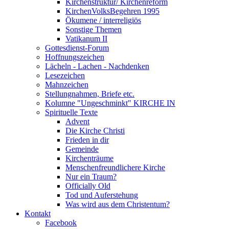
Kirchenstruktur/ Kirchenreform
KirchenVolksBegehren 1995
Ökumene / interreligiös
Sonstige Themen
Vatikanum II
Gottesdienst-Forum
Hoffnungszeichen
Lächeln - Lachen - Nachdenken
Lesezeichen
Mahnzeichen
Stellungnahmen, Briefe etc.
Kolumne "Ungeschminkt" KIRCHE IN
Spirituelle Texte
Advent
Die Kirche Christi
Frieden in dir
Gemeinde
Kirchenträume
Menschenfreundlichere Kirche
Nur ein Traum?
Officially Old
Tod und Auferstehung
Was wird aus dem Christentum?
Kontakt
Facebook