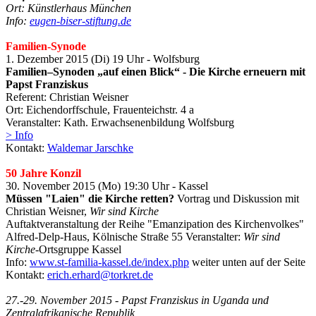
Ort: Künstlerhaus München
Info:
eugen-biser-stiftung.de
Familien-Synode
1. Dezember 2015 (Di) 19 Uhr - Wolfsburg
Familien–Synoden „auf einen Blick“ - Die Kirche erneuern mit
Papst Franziskus
Referent: Christian Weisner
Ort: Eichendorffschule, Frauenteichstr. 4 a
Veranstalter: Kath. Erwachsenenbildung Wolfsburg
> Info
Kontakt:
Waldemar Jarschke
50 Jahre Konzil
30. November 2015 (Mo) 19:30 Uhr - Kassel
Müssen "Laien" die Kirche retten?
Vortrag und Diskussion mit
Christian Weisner,
Wir sind Kirche
Auftaktveranstaltung der Reihe "Emanzipation des Kirchenvolkes"
Alfred-Delp-Haus, Kölnische Straße 55 Veranstalter:
Wir sind
Kirche
-Ortsgruppe Kassel
Info:
www.st-familia-kassel.de/index.php
weiter unten auf der Seite
Kontakt:
erich.erhard@torkret.de
27.-29. November 2015 - Papst Franziskus in Uganda und
Zentralafrikanische Republik