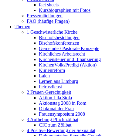
fact sheets
Kurzbiographien mit Fotos
Pressemitteilungen
FAQ (häufige Fragen)
Themen
1 Geschwisterliche Kirche
Bischofsbestellungen
Bischofskonferenzen
Gemeinde / Pastorale Konzepte
Kirchliches Arbeitsrecht
Kirchensteuer und -finanzierung
KirchenVolksPredigt (Aktion)
Kurienreform
Laien
Lernen aus Limburg
Petrusdienst
2 Frauen-Gerechtigkeit
Aktion Lila Stola
Aktionstag 2008 in Rom
Diakonat der Frau
Frauensymposium 2008
3 Aufhebung Pflichtzölibat
CIC zum Zölibat
4 Positive Bewertung der Sexualität
Dokumentation Sexuelle Gewalt