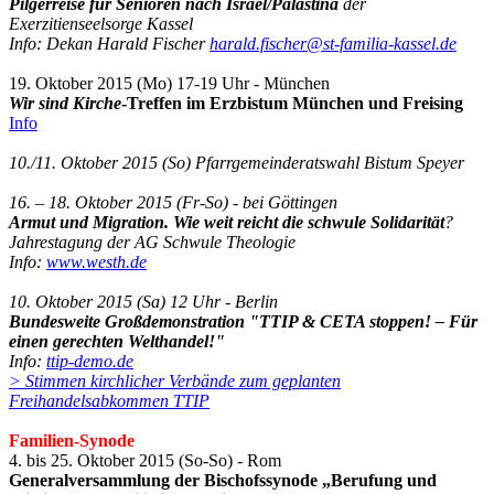
Pilgerreise für Senioren nach Israel/Palästina
der
Exerzitienseelsorge Kassel
Info: Dekan Harald Fischer
harald.fischer@st-familia-kassel.de
19. Oktober 2015 (Mo) 17-19 Uhr - München
Wir sind Kirche
-Treffen im Erzbistum München und Freising
Info
10./11. Oktober 2015 (So) Pfarrgemeinderatswahl Bistum Speyer
16. – 18. Oktober 2015 (Fr-So) - bei Göttingen
Armut und Migration. Wie weit reicht die schwule Solidarität
?
Jahrestagung der AG Schwule Theologie
Info:
www.westh.de
10. Oktober 2015 (Sa) 12 Uhr - Berlin
Bundesweite Großdemonstration "TTIP & CETA stoppen! – Für
einen gerechten Welthandel!"
Info:
ttip-demo.de
> Stimmen kirchlicher Verbände zum geplanten
Freihandelsabkommen TTIP
Familien-Synode
4. bis 25. Oktober 2015 (So-So) - Rom
Generalversammlung der Bischofssynode „Berufung und