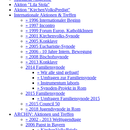
Aktion "Lila Stola"
Aktion "KirchenVolksPredigt"
Internationale Aktionen & Treffen
» 1996 Internationaler Beginn
» 1997 Incontro
» 1999 Forum Europ. KatholikInnen
» 2001 Kirchenvolks-Synode
» 2005 Konklave
» 2005 Eucharistie-Synode
» 2006 - 10 Jahre Intern. Bewegung
» 2008 Bischofssynode
» 2013 Konklave
2014 Familiensynode
» Wir alle sind gefragt!
» Umfragen zur Familiensynode
» Instrumentum laboris
» Synoden-Projekt in Rom
2015 Familiensynode
» Umfragen Familiensynode 2015
» 2015 Council 50
» 2018 Jugendsynode in Rom
ARCHIV: Aktionen und Treffen
» 2002 - 2013 Weltjugendtage
2006 Papst in Bayern
» KirchenVolksBriefe