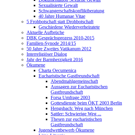
Sexualisierte Gewalt
Schwangerschaftskonfliktberatung
40 Jahre Humanae Vitae
5 Frohbotschaft statt Drohbotschaft
Geschiedene Wiederverheiratete
Aktuelle Aufbrüche
DBK Gesprächsprozess 2010-2015
Familien-Synode 2014/15
50 Jahre Zweites Vatikanum 2012
Interreligiöser Dialog
Jahr der Barmherzigkeit 2016
Ökumene
Charta Oecumenica
Eucharistische Gastfreundschaft
Abendmahlgemeinschaft
Aussagen zur Eucharistischen
Gastfreundschaft
Forsa Umfrage 2003
Gottesdienste beim ÖKT 2003 Berlin
Hengsbach: Weg nach München
Sattler: Schwierige Weg ...
Thesen zur eucharistischen
Gastfreundschaft
Jugendwettbewerb Ökumene