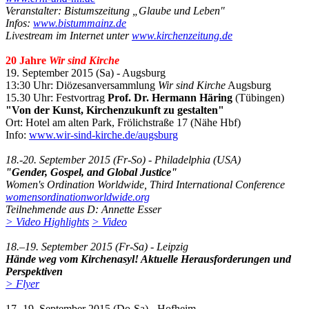
Veranstalter: Bistumszeitung „Glaube und Leben"
Infos:
www.bistummainz.de
Livestream im Internet unter
www.kirchenzeitung.de
20 Jahre
Wir sind Kirche
19. September 2015 (Sa) - Augsburg
13:30 Uhr: Diözesanversammlung
Wir sind Kirche
Augsburg
15.30 Uhr: Festvortrag
Prof. Dr. Hermann Häring
(Tübingen)
"Von der Kunst, Kirchenzukunft zu gestalten"
Ort: Hotel am alten Park, Frölichstraße 17 (Nähe Hbf)
Info:
www.wir-sind-kirche.de/augsburg
18.-20. September 2015 (Fr-So) - Philadelphia (USA)
"Gender, Gospel, and Global Justice"
Women's Ordination Worldwide, Third International Conference
womensordinationworldwide.org
Teilnehmende aus D: Annette Esser
> Video Highlights
> Video
18.–19. September 2015 (Fr-Sa) - Leipzig
Hände weg vom Kirchenasyl! Aktuelle Herausforderungen und
Perspektiven
> Flyer
17.-19. September 2015 (Do-Sa) - Hofheim