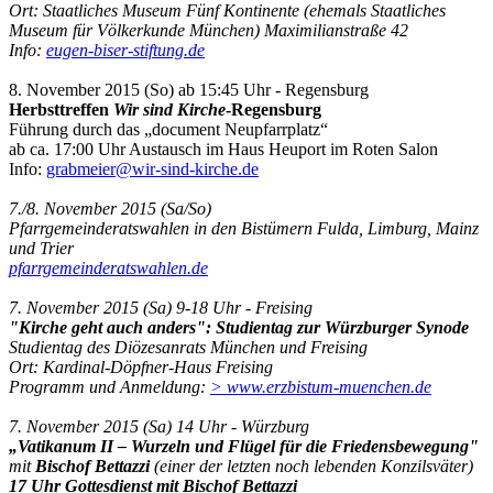
Ort: Staatliches Museum Fünf Kontinente (ehemals Staatliches
Museum für Völkerkunde München) Maximilianstraße 42
Info:
eugen-biser-stiftung.de
8. November 2015 (So) ab 15:45 Uhr - Regensburg
Herbsttreffen
Wir sind Kirche
-Regensburg
Führung durch das „document Neupfarrplatz“
ab ca. 17:00 Uhr Austausch im Haus Heuport im Roten Salon
Info:
grabmeier@wir-sind-kirche.de
7./8. November 2015 (Sa/So)
Pfarrgemeinderatswahlen in den Bistümern Fulda, Limburg, Mainz
und Trier
pfarrgemeinderatswahlen.de
7. November 2015 (Sa) 9-18 Uhr - Freising
"Kirche geht auch anders": Studientag zur Würzburger Synode
Studientag des Diözesanrats München und Freising
Ort: Kardinal-Döpfner-Haus Freising
Programm und Anmeldung:
> www.erzbistum-muenchen.de
7. November 2015 (Sa) 14 Uhr - Würzburg
„Vatikanum II – Wurzeln und Flügel für die Friedensbewegung"
mit
Bischof Bettazzi
(einer der letzten noch lebenden Konzilsväter)
17 Uhr Gottesdienst mit Bischof Bettazzi