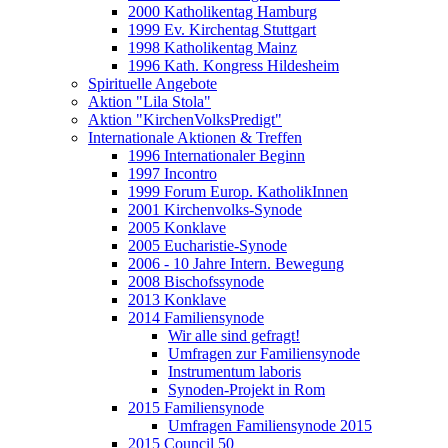
2000 Katholikentag Hamburg
1999 Ev. Kirchentag Stuttgart
1998 Katholikentag Mainz
1996 Kath. Kongress Hildesheim
Spirituelle Angebote
Aktion "Lila Stola"
Aktion "KirchenVolksPredigt"
Internationale Aktionen & Treffen
1996 Internationaler Beginn
1997 Incontro
1999 Forum Europ. KatholikInnen
2001 Kirchenvolks-Synode
2005 Konklave
2005 Eucharistie-Synode
2006 - 10 Jahre Intern. Bewegung
2008 Bischofssynode
2013 Konklave
2014 Familiensynode
Wir alle sind gefragt!
Umfragen zur Familiensynode
Instrumentum laboris
Synoden-Projekt in Rom
2015 Familiensynode
Umfragen Familiensynode 2015
2015 Council 50