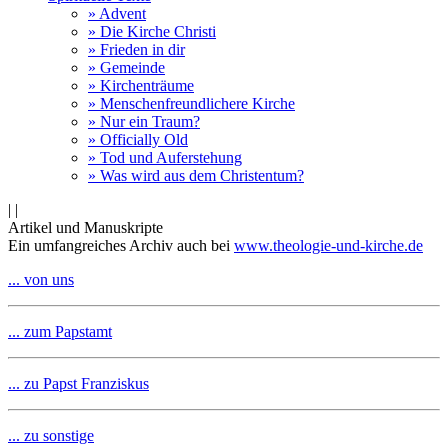
» Advent
» Die Kirche Christi
» Frieden in dir
» Gemeinde
» Kirchenträume
» Menschenfreundlichere Kirche
» Nur ein Traum?
» Officially Old
» Tod und Auferstehung
» Was wird aus dem Christentum?
|
|
Artikel und Manuskripte
Ein umfangreiches Archiv auch bei
www.theologie-und-kirche.de
... von uns
... zum Papstamt
... zu Papst Franziskus
... zu sonstige