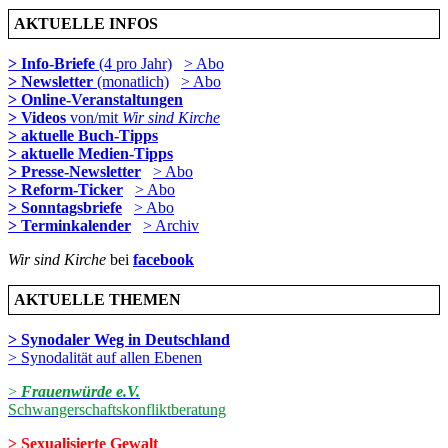
AKTUELLE INFOS
> Info-Briefe
(4 pro Jahr)
> Abo
> Newsletter
(monatlich)
> Abo
> Online-Veranstaltungen
> Videos
von/mit
Wir sind Kirche
> aktuelle Buch-Tipps
> aktuelle Medien-Tipps
> Presse-Newsletter
> Abo
> Reform-Ticker
> Abo
> Sonntagsbriefe
> Abo
> Terminkalender
> Archiv
Wir sind Kirche
bei
facebook
AKTUELLE THEMEN
> Synodaler Weg in Deutschland
> Synodalität auf allen Ebenen
>
Frauenwürde e.V.
Schwangerschaftskonfliktberatung
> Sexualisierte Gewalt