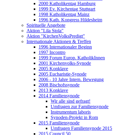
2000 Katholikentag Hamburg
1999 Ev. Kirchentag Stuttgart
1998 Katholikentag Mainz
1996 Kath. Kongress Hildesheim
Spirituelle Angebote
Aktion "Lila Stola"
Aktion "KirchenVolksPredigt"
Internationale Aktionen & Treffen
1996 Internationaler Beginn
1997 Incontro
1999 Forum Europ. KatholikInnen
2001 Kirchenvolks-Synode
2005 Konklave
2005 Eucharistie-Synode
2006 - 10 Jahre Intern. Bewegung
2008 Bischofssynode
2013 Konklave
2014 Familiensynode
Wir alle sind gefragt!
Umfragen zur Familiensynode
Instrumentum laboris
Synoden-Projekt in Rom
2015 Familiensynode
Umfragen Familiensynode 2015
2015 Council 50