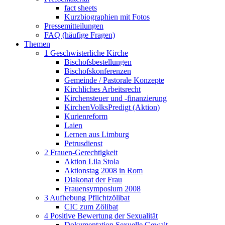
fact sheets
Kurzbiographien mit Fotos
Pressemitteilungen
FAQ (häufige Fragen)
Themen
1 Geschwisterliche Kirche
Bischofsbestellungen
Bischofskonferenzen
Gemeinde / Pastorale Konzepte
Kirchliches Arbeitsrecht
Kirchensteuer und -finanzierung
KirchenVolksPredigt (Aktion)
Kurienreform
Laien
Lernen aus Limburg
Petrusdienst
2 Frauen-Gerechtigkeit
Aktion Lila Stola
Aktionstag 2008 in Rom
Diakonat der Frau
Frauensymposium 2008
3 Aufhebung Pflichtzölibat
CIC zum Zölibat
4 Positive Bewertung der Sexualität
Dokumentation Sexuelle Gewalt