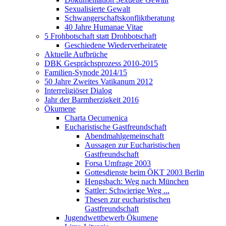
Sexualisierte Gewalt
Schwangerschaftskonfliktberatung
40 Jahre Humanae Vitae
5 Frohbotschaft statt Drohbotschaft
Geschiedene Wiederverheiratete
Aktuelle Aufbrüche
DBK Gesprächsprozess 2010-2015
Familien-Synode 2014/15
50 Jahre Zweites Vatikanum 2012
Interreligiöser Dialog
Jahr der Barmherzigkeit 2016
Ökumene
Charta Oecumenica
Eucharistische Gastfreundschaft
Abendmahlgemeinschaft
Aussagen zur Eucharistischen
Gastfreundschaft
Forsa Umfrage 2003
Gottesdienste beim ÖKT 2003 Berlin
Hengsbach: Weg nach München
Sattler: Schwierige Weg ...
Thesen zur eucharistischen
Gastfreundschaft
Jugendwettbewerb Ökumene