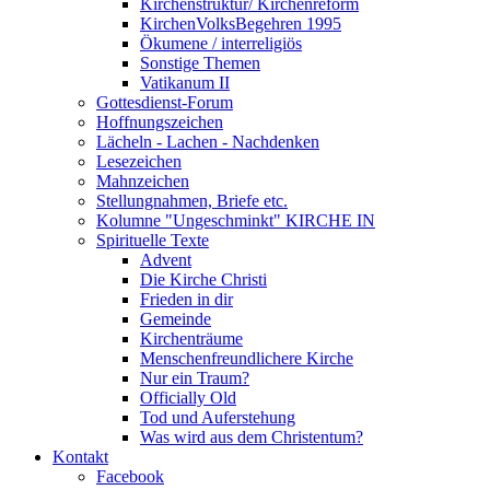
Kirchenstruktur/ Kirchenreform
KirchenVolksBegehren 1995
Ökumene / interreligiös
Sonstige Themen
Vatikanum II
Gottesdienst-Forum
Hoffnungszeichen
Lächeln - Lachen - Nachdenken
Lesezeichen
Mahnzeichen
Stellungnahmen, Briefe etc.
Kolumne "Ungeschminkt" KIRCHE IN
Spirituelle Texte
Advent
Die Kirche Christi
Frieden in dir
Gemeinde
Kirchenträume
Menschenfreundlichere Kirche
Nur ein Traum?
Officially Old
Tod und Auferstehung
Was wird aus dem Christentum?
Kontakt
Facebook