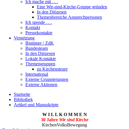
Ich mache mit . . .
Eine Wir-sind-Kirche-Gruppe gründen
In den Diözesen
Themenbereiche Ansprechpersonen
Ich spende . . .
Kontakt
Pressekontakte
Vernetzung
Bistümer / ZdK
Bundesteam
In den Diözesen
Lokale Kontakte
Themengruppen
zu Kirchensteuer
International
Externe Gruppierungen
Externe Aktionen
Startseite
Bibliothek
Artikel und Manuskripte
W I L L K O M M E N
30 Jahre
Wir sind Kirche
KirchenVolksBewegung