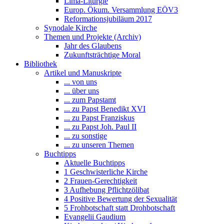
Lima-Liturgie
Europ. Ökum. Versammlung EÖV3
Reformationsjubiläum 2017
Synodale Kirche
Themen und Projekte (Archiv)
Jahr des Glaubens
Zukunftsträchtige Moral
Bibliothek
Artikel und Manuskripte
... von uns
... über uns
... zum Papstamt
... zu Papst Benedikt XVI
... zu Papst Franziskus
... zu Papst Joh. Paul II
... zu sonstige
... zu unseren Themen
Buchtipps
Aktuelle Buchtipps
1 Geschwisterliche Kirche
2 Frauen-Gerechtigkeit
3 Aufhebung Pflichtzölibat
4 Positive Bewertung der Sexualität
5 Frohbotschaft statt Drohbotschaft
Evangelii Gaudium