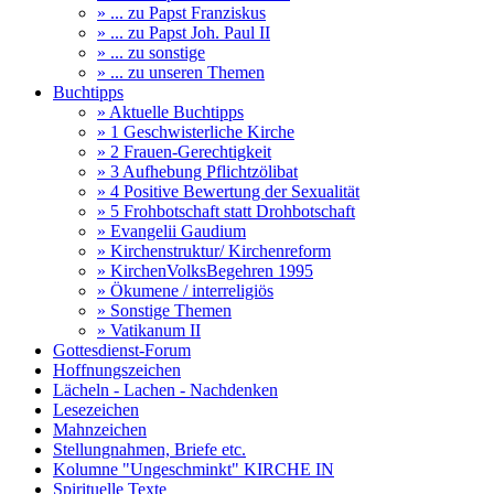
» ... zu Papst Franziskus
» ... zu Papst Joh. Paul II
» ... zu sonstige
» ... zu unseren Themen
Buchtipps
» Aktuelle Buchtipps
» 1 Geschwisterliche Kirche
» 2 Frauen-Gerechtigkeit
» 3 Aufhebung Pflichtzölibat
» 4 Positive Bewertung der Sexualität
» 5 Frohbotschaft statt Drohbotschaft
» Evangelii Gaudium
» Kirchenstruktur/ Kirchenreform
» KirchenVolksBegehren 1995
» Ökumene / interreligiös
» Sonstige Themen
» Vatikanum II
Gottesdienst-Forum
Hoffnungszeichen
Lächeln - Lachen - Nachdenken
Lesezeichen
Mahnzeichen
Stellungnahmen, Briefe etc.
Kolumne "Ungeschminkt" KIRCHE IN
Spirituelle Texte