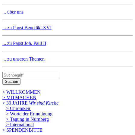
... über uns
... zu Papst Benedikt XVI
... zu Papst Joh. Paul II
... zu unseren Themen
Suchen
> WILLKOMMEN
> MITMACHEN
> 30 JAHRE
Wir sind Kirche
> Chroniken
> Worte der Ermutigung
> Tagung in Nürnberg
> International
> SPENDENBITTE