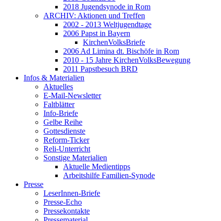
2018 Jugendsynode in Rom
ARCHIV: Aktionen und Treffen
2002 - 2013 Weltjugendtage
2006 Papst in Bayern
KirchenVolksBriefe
2006 Ad Limina dt. Bischöfe in Rom
2010 - 15 Jahre KirchenVolksBewegung
2011 Papstbesuch BRD
Infos & Materialien
Aktuelles
E-Mail-Newsletter
Faltblätter
Info-Briefe
Gelbe Reihe
Gottesdienste
Reform-Ticker
Reli-Unterricht
Sonstige Materialien
Aktuelle Medientipps
Arbeitshilfe Familien-Synode
Presse
LeserInnen-Briefe
Presse-Echo
Pressekontakte
Pressematerial