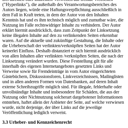
("Hyperlinks"), die außerhalb des Verantwortungsbereiches des
Autors liegen, würde eine Haftungsverpflichtung ausschließlich in
dem Fall in Kraft treten, in dem der Autor von den Inhalten
Kenntnis hat und es ihm technisch möglich und zumutbar wäre, die
Nutzung im Falle rechtswidriger Inhalte zu verhindern. Der Autor
erklärt hiermit ausdrücklich, dass zum Zeitpunkt der Linksetzung
keine illegalen Inhalte auf den zu verlinkenden Seiten erkennbar
waren. Auf die aktuelle und zukünftige Gestaltung, die Inhalte oder
die Urheberschaft der verlinkten/verknüpften Seiten hat der Autor
keinerlei Einfluss. Deshalb distanziert er sich hiermit ausdrücklich
von allen Inhalten aller verlinkten /verknüpften Seiten, die nach der
Linksetzung verändert wurden. Diese Feststellung gilt für alle
innerhalb des eigenen Internetangebotes gesetzten Links und
Verweise sowie für Fremdeinträge in vom Autor eingerichteten
Gästebüchern, Diskussionsforen, Linkverzeichnissen, Mailinglisten
und in allen anderen Formen von Datenbanken, auf deren Inhalt
externe Schreibzugriffe möglich sind. Für illegale, fehlerhafte oder
unvollständige Inhalte und insbesondere für Schäden, die aus der
Nutzung oder Nichtnutzung solcherart dargebotener Informationen
entstehen, haftet allein der Anbieter der Seite, auf welche verwiesen
wurde, nicht derjenige, der über Links auf die jeweilige
Veröffentlichung lediglich verweist.
3.3 Urheber- und Kennzeichenrecht