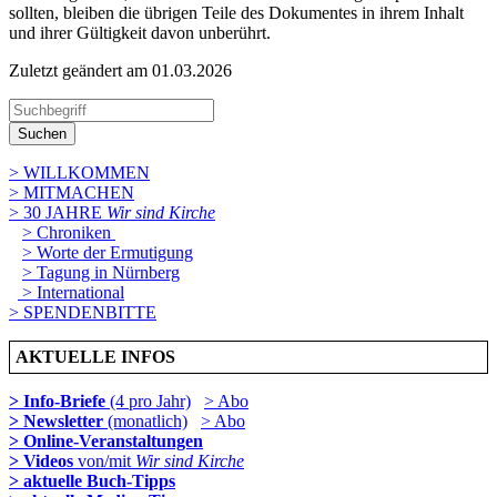
sollten, bleiben die übrigen Teile des Dokumentes in ihrem Inhalt
und ihrer Gültigkeit davon unberührt.
Zuletzt geändert am 01­.03.2026
Suchen
> WILLKOMMEN
> MITMACHEN
> 30 JAHRE
Wir sind Kirche
> Chroniken
> Worte der Ermutigung
> Tagung in Nürnberg
> International
> SPENDENBITTE
AKTUELLE INFOS
> Info-Briefe
(4 pro Jahr)
> Abo
> Newsletter
(monatlich)
> Abo
> Online-Veranstaltungen
> Videos
von/mit
Wir sind Kirche
> aktuelle Buch-Tipps