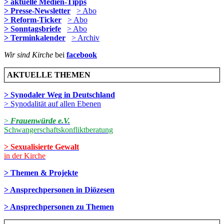
> aktuelle Medien-Tipps
> Presse-Newsletter
> Abo
> Reform-Ticker
> Abo
> Sonntagsbriefe
> Abo
> Terminkalender
> Archiv
Wir sind Kirche
bei
facebook
AKTUELLE THEMEN
> Synodaler Weg in Deutschland
> Synodalität auf allen Ebenen
>
Frauenwürde e.V.
Schwangerschaftskonfliktberatung
> Sexualisierte Gewalt
in der Kirche
> Themen & Projekte
> Ansprechpersonen in Diözesen
> Ansprechpersonen zu Themen