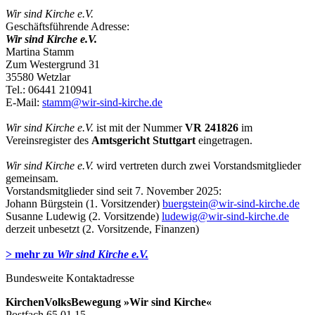
Wir sind Kirche e.V.
Geschäftsführende Adresse:
Wir sind Kirche e.V.
Martina Stamm
Zum Westergrund 31
35580
Wetzlar
Tel.: 06441 210941
E-Mail:
stamm@wir-sind-kirche.de
Wir sind Kirche e.V.
ist mit der Nummer
VR 241826
im
Vereinsregister des
Amtsgericht Stuttgart
eingetragen.
Wir sind Kirche e.V.
wird vertreten durch zwei Vorstandsmitglieder
gemeinsam.
Vorstandsmitglieder sind seit 7. November 2025:
Johann Bürgstein (1. Vorsitzender)
buergstein@wir-sind-kirche.de
Susanne Ludewig (2. Vorsitzende)
ludewig@wir-sind-kirche.de
derzeit unbesetzt (2. Vorsitzende, Finanzen)
> mehr zu
Wir sind Kirche e.V.
Bundesweite Kontaktadresse
KirchenVolksBewegung »Wir sind Kirche«
Postfach 65 01 15