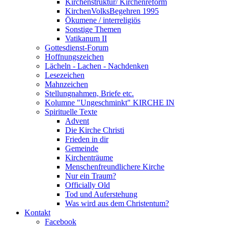
Kirchenstruktur/ Kirchenreform
KirchenVolksBegehren 1995
Ökumene / interreligiös
Sonstige Themen
Vatikanum II
Gottesdienst-Forum
Hoffnungszeichen
Lächeln - Lachen - Nachdenken
Lesezeichen
Mahnzeichen
Stellungnahmen, Briefe etc.
Kolumne "Ungeschminkt" KIRCHE IN
Spirituelle Texte
Advent
Die Kirche Christi
Frieden in dir
Gemeinde
Kirchenträume
Menschenfreundlichere Kirche
Nur ein Traum?
Officially Old
Tod und Auferstehung
Was wird aus dem Christentum?
Kontakt
Facebook