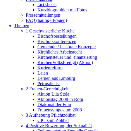
fact sheets
Kurzbiographien mit Fotos
Pressemitteilungen
FAQ (häufige Fragen)
Themen
1 Geschwisterliche Kirche
Bischofsbestellungen
Bischofskonferenzen
Gemeinde / Pastorale Konzepte
Kirchliches Arbeitsrecht
Kirchensteuer und -finanzierung
KirchenVolksPredigt (Aktion)
Kurienreform
Laien
Lernen aus Limburg
Petrusdienst
2 Frauen-Gerechtigkeit
Aktion Lila Stola
Aktionstag 2008 in Rom
Diakonat der Frau
Frauensymposium 2008
3 Aufhebung Pflichtzölibat
CIC zum Zölibat
4 Positive Bewertung der Sexualität
Dokumentation Sexuelle Gewalt