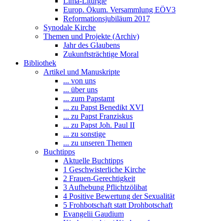
Lima-Liturgie
Europ. Ökum. Versammlung EÖV3
Reformationsjubiläum 2017
Synodale Kirche
Themen und Projekte (Archiv)
Jahr des Glaubens
Zukunftsträchtige Moral
Bibliothek
Artikel und Manuskripte
... von uns
... über uns
... zum Papstamt
... zu Papst Benedikt XVI
... zu Papst Franziskus
... zu Papst Joh. Paul II
... zu sonstige
... zu unseren Themen
Buchtipps
Aktuelle Buchtipps
1 Geschwisterliche Kirche
2 Frauen-Gerechtigkeit
3 Aufhebung Pflichtzölibat
4 Positive Bewertung der Sexualität
5 Frohbotschaft statt Drohbotschaft
Evangelii Gaudium