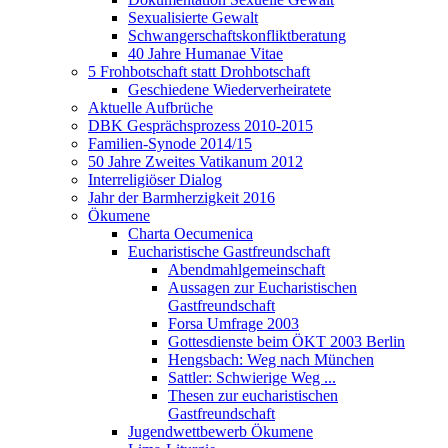
Sexualisierte Gewalt
Schwangerschaftskonfliktberatung
40 Jahre Humanae Vitae
5 Frohbotschaft statt Drohbotschaft
Geschiedene Wiederverheiratete
Aktuelle Aufbrüche
DBK Gesprächsprozess 2010-2015
Familien-Synode 2014/15
50 Jahre Zweites Vatikanum 2012
Interreligiöser Dialog
Jahr der Barmherzigkeit 2016
Ökumene
Charta Oecumenica
Eucharistische Gastfreundschaft
Abendmahlgemeinschaft
Aussagen zur Eucharistischen
Gastfreundschaft
Forsa Umfrage 2003
Gottesdienste beim ÖKT 2003 Berlin
Hengsbach: Weg nach München
Sattler: Schwierige Weg ...
Thesen zur eucharistischen
Gastfreundschaft
Jugendwettbewerb Ökumene