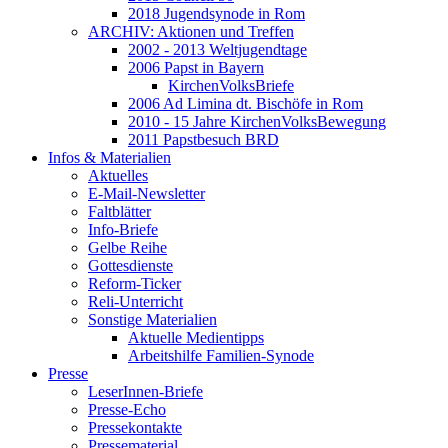
2018 Jugendsynode in Rom
ARCHIV: Aktionen und Treffen
2002 - 2013 Weltjugendtage
2006 Papst in Bayern
KirchenVolksBriefe
2006 Ad Limina dt. Bischöfe in Rom
2010 - 15 Jahre KirchenVolksBewegung
2011 Papstbesuch BRD
Infos & Materialien
Aktuelles
E-Mail-Newsletter
Faltblätter
Info-Briefe
Gelbe Reihe
Gottesdienste
Reform-Ticker
Reli-Unterricht
Sonstige Materialien
Aktuelle Medientipps
Arbeitshilfe Familien-Synode
Presse
LeserInnen-Briefe
Presse-Echo
Pressekontakte
Pressematerial