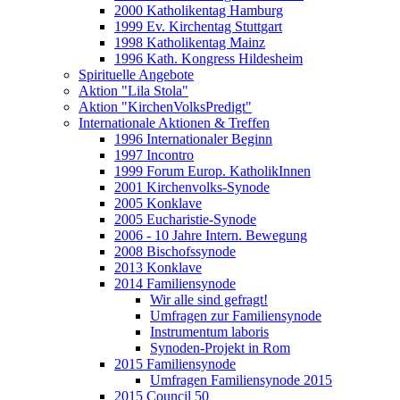
2000 Katholikentag Hamburg
1999 Ev. Kirchentag Stuttgart
1998 Katholikentag Mainz
1996 Kath. Kongress Hildesheim
Spirituelle Angebote
Aktion "Lila Stola"
Aktion "KirchenVolksPredigt"
Internationale Aktionen & Treffen
1996 Internationaler Beginn
1997 Incontro
1999 Forum Europ. KatholikInnen
2001 Kirchenvolks-Synode
2005 Konklave
2005 Eucharistie-Synode
2006 - 10 Jahre Intern. Bewegung
2008 Bischofssynode
2013 Konklave
2014 Familiensynode
Wir alle sind gefragt!
Umfragen zur Familiensynode
Instrumentum laboris
Synoden-Projekt in Rom
2015 Familiensynode
Umfragen Familiensynode 2015
2015 Council 50