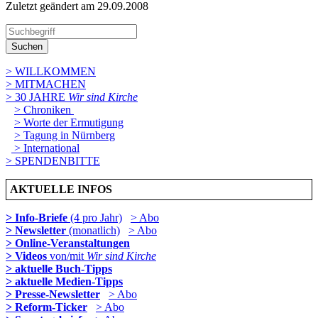
Zuletzt geändert am 29­.09.2008
Suchen
> WILLKOMMEN
> MITMACHEN
> 30 JAHRE
Wir sind Kirche
> Chroniken
> Worte der Ermutigung
> Tagung in Nürnberg
> International
> SPENDENBITTE
AKTUELLE INFOS
> Info-Briefe
(4 pro Jahr)
> Abo
> Newsletter
(monatlich)
> Abo
> Online-Veranstaltungen
> Videos
von/mit
Wir sind Kirche
> aktuelle Buch-Tipps
> aktuelle Medien-Tipps
> Presse-Newsletter
> Abo
> Reform-Ticker
> Abo