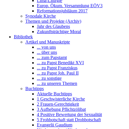
Lima-Liturgie
Europ. Ökum. Versammlung EÖV3
Reformationsjubiläum 2017
Synodale Kirche
Themen und Projekte (Archiv)
Jahr des Glaubens
Zukunftsträchtige Moral
Bibliothek
Artikel und Manuskripte
... von uns
... über uns
... zum Papstamt
... zu Papst Benedikt XVI
... zu Papst Franziskus
... zu Papst Joh. Paul II
... zu sonstige
... zu unseren Themen
Buchtipps
Aktuelle Buchtipps
1 Geschwisterliche Kirche
2 Frauen-Gerechtigkeit
3 Aufhebung Pflichtzölibat
4 Positive Bewertung der Sexualität
5 Frohbotschaft statt Drohbotschaft
Evangelii Gaudium