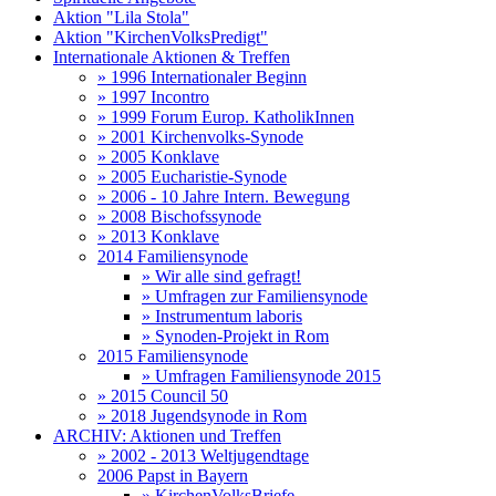
Aktion "Lila Stola"
Aktion "KirchenVolksPredigt"
Internationale Aktionen & Treffen
» 1996 Internationaler Beginn
» 1997 Incontro
» 1999 Forum Europ. KatholikInnen
» 2001 Kirchenvolks-Synode
» 2005 Konklave
» 2005 Eucharistie-Synode
» 2006 - 10 Jahre Intern. Bewegung
» 2008 Bischofssynode
» 2013 Konklave
2014 Familiensynode
» Wir alle sind gefragt!
» Umfragen zur Familiensynode
» Instrumentum laboris
» Synoden-Projekt in Rom
2015 Familiensynode
» Umfragen Familiensynode 2015
» 2015 Council 50
» 2018 Jugendsynode in Rom
ARCHIV: Aktionen und Treffen
» 2002 - 2013 Weltjugendtage
2006 Papst in Bayern
» KirchenVolksBriefe