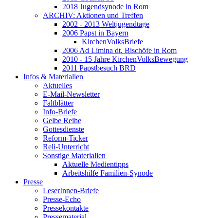
2018 Jugendsynode in Rom
ARCHIV: Aktionen und Treffen
2002 - 2013 Weltjugendtage
2006 Papst in Bayern
KirchenVolksBriefe
2006 Ad Limina dt. Bischöfe in Rom
2010 - 15 Jahre KirchenVolksBewegung
2011 Papstbesuch BRD
Infos & Materialien
Aktuelles
E-Mail-Newsletter
Faltblätter
Info-Briefe
Gelbe Reihe
Gottesdienste
Reform-Ticker
Reli-Unterricht
Sonstige Materialien
Aktuelle Medientipps
Arbeitshilfe Familien-Synode
Presse
LeserInnen-Briefe
Presse-Echo
Pressekontakte
Pressematerial