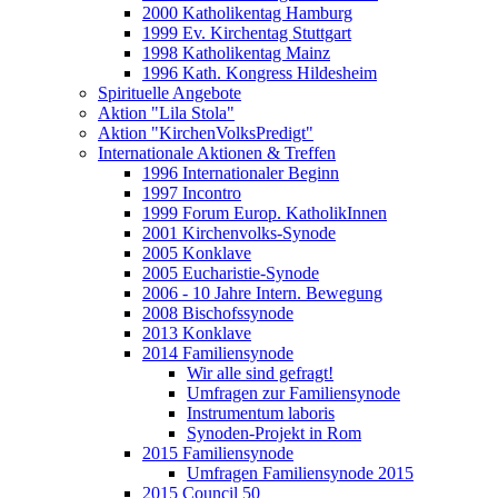
2000 Katholikentag Hamburg
1999 Ev. Kirchentag Stuttgart
1998 Katholikentag Mainz
1996 Kath. Kongress Hildesheim
Spirituelle Angebote
Aktion "Lila Stola"
Aktion "KirchenVolksPredigt"
Internationale Aktionen & Treffen
1996 Internationaler Beginn
1997 Incontro
1999 Forum Europ. KatholikInnen
2001 Kirchenvolks-Synode
2005 Konklave
2005 Eucharistie-Synode
2006 - 10 Jahre Intern. Bewegung
2008 Bischofssynode
2013 Konklave
2014 Familiensynode
Wir alle sind gefragt!
Umfragen zur Familiensynode
Instrumentum laboris
Synoden-Projekt in Rom
2015 Familiensynode
Umfragen Familiensynode 2015
2015 Council 50