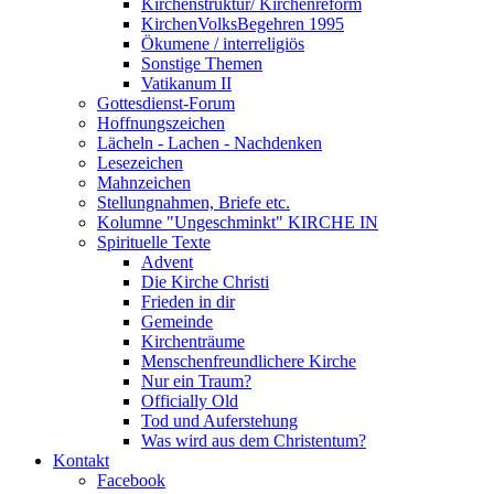
Kirchenstruktur/ Kirchenreform
KirchenVolksBegehren 1995
Ökumene / interreligiös
Sonstige Themen
Vatikanum II
Gottesdienst-Forum
Hoffnungszeichen
Lächeln - Lachen - Nachdenken
Lesezeichen
Mahnzeichen
Stellungnahmen, Briefe etc.
Kolumne "Ungeschminkt" KIRCHE IN
Spirituelle Texte
Advent
Die Kirche Christi
Frieden in dir
Gemeinde
Kirchenträume
Menschenfreundlichere Kirche
Nur ein Traum?
Officially Old
Tod und Auferstehung
Was wird aus dem Christentum?
Kontakt
Facebook