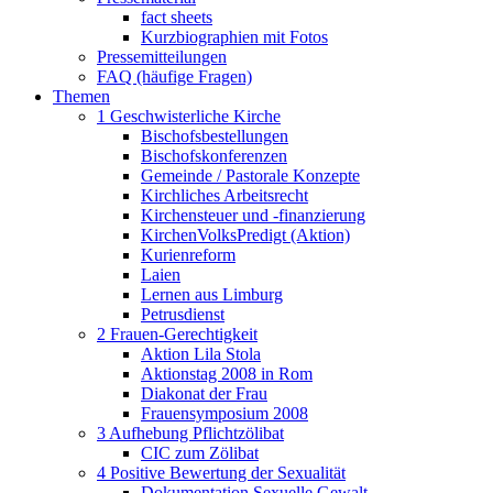
fact sheets
Kurzbiographien mit Fotos
Pressemitteilungen
FAQ (häufige Fragen)
Themen
1 Geschwisterliche Kirche
Bischofsbestellungen
Bischofskonferenzen
Gemeinde / Pastorale Konzepte
Kirchliches Arbeitsrecht
Kirchensteuer und -finanzierung
KirchenVolksPredigt (Aktion)
Kurienreform
Laien
Lernen aus Limburg
Petrusdienst
2 Frauen-Gerechtigkeit
Aktion Lila Stola
Aktionstag 2008 in Rom
Diakonat der Frau
Frauensymposium 2008
3 Aufhebung Pflichtzölibat
CIC zum Zölibat
4 Positive Bewertung der Sexualität
Dokumentation Sexuelle Gewalt