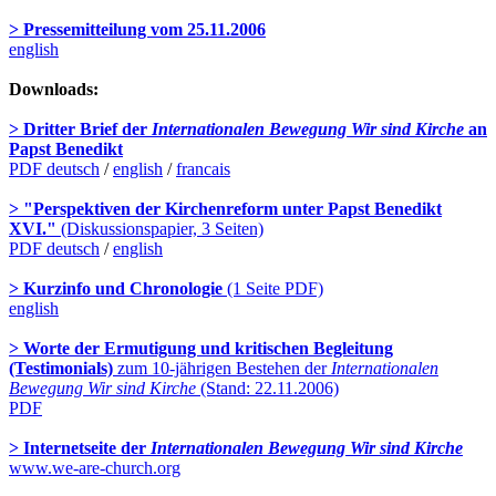
> Pressemitteilung vom 25.11.2006
english
Downloads:
> Dritter Brief der
Internationalen Bewegung Wir sind Kirche
an
Papst Benedikt
PDF deutsch
/
english
/
francais
> "Perspektiven der Kirchenreform unter Papst Benedikt
XVI."
(Diskussionspapier, 3 Seiten)
PDF deutsch
/
english
> Kurzinfo und Chronologie
(1 Seite PDF)
english
> Worte der Ermutigung und kritischen Begleitung
(Testimonials)
zum 10-jährigen Bestehen der
Internationalen
Bewegung Wir sind Kirche
(Stand: 22.11.2006)
PDF
> Internetseite der
Internationalen Bewegung Wir sind Kirche
www.we-are-church.org