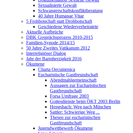
Sexualisierte Gewalt
Schwangerschaftskonfliktberatung
40 Jahre Humanae Vitae
5 Frohbotschaft statt Drohbotschaft
Geschiedene Wiederverheiratete
Aktuelle Aufbrüche
DBK Gesprächsprozess 2010-2015
Familien-Synode 2014/15
50 Jahre Zweites Vatikanum 2012
Interreligiöser Dialog
Jahr der Barmherzigkeit 2016
Ökumene
Charta Oecumenica
Eucharistische Gastfreundschaft
Abendmahlgemeinschaft
Aussagen zur Eucharistischen
Gastfreundschaft
Forsa Umfrage 2003
Gottesdienste beim ÖKT 2003 Berlin
Hengsbach: Weg nach München
Sattler: Schwierige Weg ...
Thesen zur eucharistischen
Gastfreundschaft
Jugendwettbewerb Ökumene