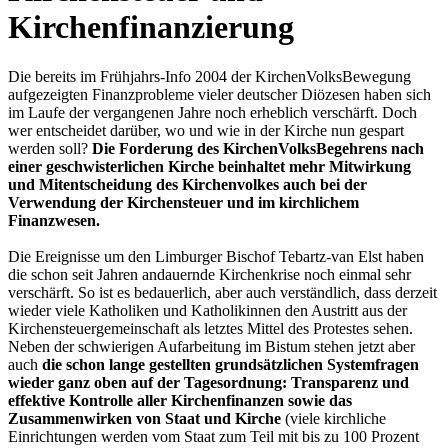
Kirchenfinanzierung
Die bereits im Frühjahrs-Info 2004 der KirchenVolksBewegung
aufgezeigten Finanzprobleme vieler deutscher Diözesen haben sich
im Laufe der vergangenen Jahre noch erheblich verschärft. Doch
wer entscheidet darüber, wo und wie in der Kirche nun gespart
werden soll?
Die Forderung des KirchenVolksBegehrens nach
einer geschwisterlichen Kirche beinhaltet mehr Mitwirkung
und Mitentscheidung des Kirchenvolkes auch bei der
Verwendung der Kirchensteuer und im kirchlichem
Finanzwesen.
Die Ereignisse um den Limburger Bischof Tebartz-van Elst haben
die schon seit Jahren andauernde Kirchenkrise noch einmal sehr
verschärft. So ist es bedauerlich, aber auch verständlich, dass derzeit
wieder viele Katholiken und Katholikinnen den Austritt aus der
Kirchensteuergemeinschaft als letztes Mittel des Protestes sehen.
Neben der schwierigen Aufarbeitung im Bistum stehen jetzt aber
auch
die schon lange gestellten grundsätzlichen Systemfragen
wieder ganz oben auf der Tagesordnung: Transparenz und
effektive Kontrolle aller Kirchenfinanzen sowie das
Zusammenwirken von Staat und Kirche
(viele kirchliche
Einrichtungen werden vom Staat zum Teil mit bis zu 100 Prozent