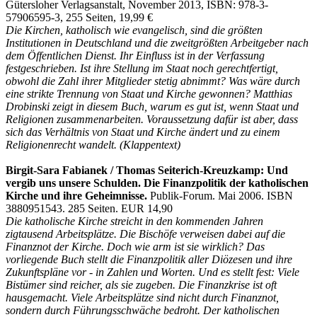
Gütersloher Verlagsanstalt, November 2013, ISBN: 978-3-
57906595-3, 255 Seiten, 19,99 €
Die Kirchen, katholisch wie evangelisch, sind die größten
Institutionen in Deutschland und die zweitgrößten Arbeitgeber nach
dem Öffentlichen Dienst. Ihr Einfluss ist in der Verfassung
festgeschrieben. Ist ihre Stellung im Staat noch gerechtfertigt,
obwohl die Zahl ihrer Mitglieder stetig abnimmt? Was wäre durch
eine strikte Trennung von Staat und Kirche gewonnen? Matthias
Drobinski zeigt in diesem Buch, warum es gut ist, wenn Staat und
Religionen zusammenarbeiten. Voraussetzung dafür ist aber, dass
sich das Verhältnis von Staat und Kirche ändert und zu einem
Religionenrecht wandelt. (Klappentext)
Birgit-Sara Fabianek / Thomas Seiterich-Kreuzkamp: Und
vergib uns unsere Schulden. Die Finanzpolitik der katholischen
Kirche und ihre Geheimnisse.
Publik-Forum. Mai 2006. ISBN
3880951543. 285 Seiten. EUR 14,90
Die katholische Kirche streicht in den kommenden Jahren
zigtausend Arbeitsplätze. Die Bischöfe verweisen dabei auf die
Finanznot der Kirche. Doch wie arm ist sie wirklich? Das
vorliegende Buch stellt die Finanzpolitik aller Diözesen und ihre
Zukunftspläne vor - in Zahlen und Worten. Und es stellt fest: Viele
Bistümer sind reicher, als sie zugeben. Die Finanzkrise ist oft
hausgemacht. Viele Arbeitsplätze sind nicht durch Finanznot,
sondern durch Führungsschwäche bedroht. Der katholischen