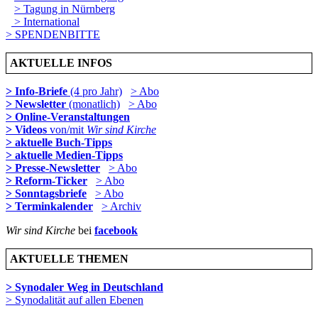
> Tagung in Nürnberg
> International
> SPENDENBITTE
AKTUELLE INFOS
> Info-Briefe
(4 pro Jahr)
> Abo
> Newsletter
(monatlich)
> Abo
> Online-Veranstaltungen
> Videos
von/mit
Wir sind Kirche
> aktuelle Buch-Tipps
> aktuelle Medien-Tipps
> Presse-Newsletter
> Abo
> Reform-Ticker
> Abo
> Sonntagsbriefe
> Abo
> Terminkalender
> Archiv
Wir sind Kirche
bei
facebook
AKTUELLE THEMEN
> Synodaler Weg in Deutschland
> Synodalität auf allen Ebenen