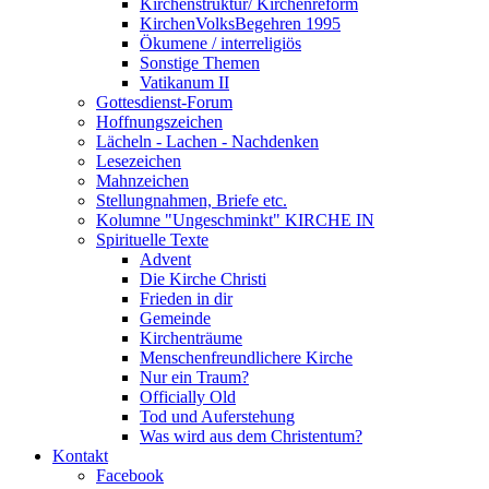
Kirchenstruktur/ Kirchenreform
KirchenVolksBegehren 1995
Ökumene / interreligiös
Sonstige Themen
Vatikanum II
Gottesdienst-Forum
Hoffnungszeichen
Lächeln - Lachen - Nachdenken
Lesezeichen
Mahnzeichen
Stellungnahmen, Briefe etc.
Kolumne "Ungeschminkt" KIRCHE IN
Spirituelle Texte
Advent
Die Kirche Christi
Frieden in dir
Gemeinde
Kirchenträume
Menschenfreundlichere Kirche
Nur ein Traum?
Officially Old
Tod und Auferstehung
Was wird aus dem Christentum?
Kontakt
Facebook