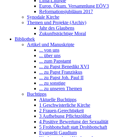
Lima-Liturgie
Europ. Ökum. Versammlung EÖV3
Reformationsjubiläum 2017
Synodale Kirche
Themen und Projekte (Archiv)
Jahr des Glaubens
Zukunftsträchtige Moral
Bibliothek
Artikel und Manuskripte
... von uns
... über uns
... zum Papstamt
... zu Papst Benedikt XVI
... zu Papst Franziskus
... zu Papst Joh. Paul II
... zu sonstige
... zu unseren Themen
Buchtipps
Aktuelle Buchtipps
1 Geschwisterliche Kirche
2 Frauen-Gerechtigkeit
3 Aufhebung Pflichtzölibat
4 Positive Bewertung der Sexualität
5 Frohbotschaft statt Drohbotschaft
Evangelii Gaudium