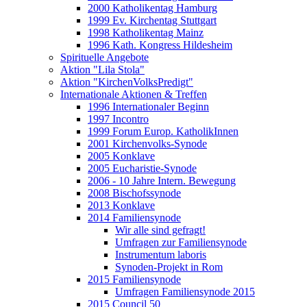
2000 Katholikentag Hamburg
1999 Ev. Kirchentag Stuttgart
1998 Katholikentag Mainz
1996 Kath. Kongress Hildesheim
Spirituelle Angebote
Aktion "Lila Stola"
Aktion "KirchenVolksPredigt"
Internationale Aktionen & Treffen
1996 Internationaler Beginn
1997 Incontro
1999 Forum Europ. KatholikInnen
2001 Kirchenvolks-Synode
2005 Konklave
2005 Eucharistie-Synode
2006 - 10 Jahre Intern. Bewegung
2008 Bischofssynode
2013 Konklave
2014 Familiensynode
Wir alle sind gefragt!
Umfragen zur Familiensynode
Instrumentum laboris
Synoden-Projekt in Rom
2015 Familiensynode
Umfragen Familiensynode 2015
2015 Council 50