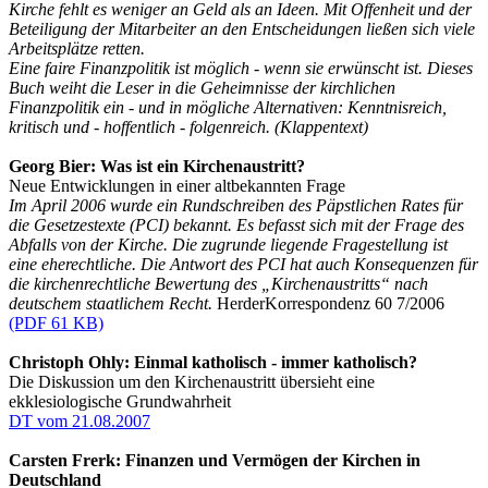
Kirche fehlt es weniger an Geld als an Ideen. Mit Offenheit und der
Beteiligung der Mitarbeiter an den Entscheidungen ließen sich viele
Arbeitsplätze retten.
Eine faire Finanzpolitik ist möglich - wenn sie erwünscht ist. Dieses
Buch weiht die Leser in die Geheimnisse der kirchlichen
Finanzpolitik ein - und in mögliche Alternativen: Kenntnisreich,
kritisch und - hoffentlich - folgenreich. (Klappentext)
Georg Bier: Was ist ein Kirchenaustritt?
Neue Entwicklungen in einer altbekannten Frage
Im April 2006 wurde ein Rundschreiben des Päpstlichen Rates für
die Gesetzestexte (PCI) bekannt. Es befasst sich mit der Frage des
Abfalls von der Kirche. Die zugrunde liegende Fragestellung ist
eine eherechtliche. Die Antwort des PCI hat auch Konsequenzen für
die kirchenrechtliche Bewertung des „Kirchenaustritts“ nach
deutschem staatlichem Recht.
HerderKorrespondenz 60 7/2006
(PDF 61 KB)
Christoph Ohly: Einmal katholisch - immer katholisch?
Die Diskussion um den Kirchenaustritt übersieht eine
ekklesiologische Grundwahrheit
DT vom 21.08.2007
Carsten Frerk: Finanzen und Vermögen der Kirchen in
Deutschland