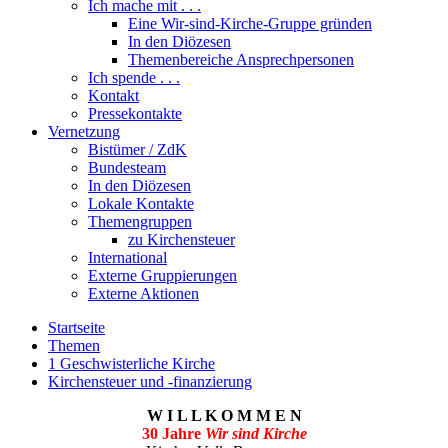
Ich mache mit . . .
Eine Wir-sind-Kirche-Gruppe gründen
In den Diözesen
Themenbereiche Ansprechpersonen
Ich spende . . .
Kontakt
Pressekontakte
Vernetzung
Bistümer / ZdK
Bundesteam
In den Diözesen
Lokale Kontakte
Themengruppen
zu Kirchensteuer
International
Externe Gruppierungen
Externe Aktionen
Startseite
Themen
1 Geschwisterliche Kirche
Kirchensteuer und -finanzierung
W I L L K O M M E N
30 Jahre
Wir sind Kirche