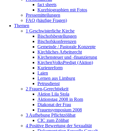
fact sheets
Kurzbiographien mit Fotos
Pressemitteilungen
FAQ (häufige Fragen)
Themen
1 Geschwisterliche Kirche
Bischofsbestellungen
Bischofskonferenzen
Gemeinde / Pastorale Konzepte
Kirchliches Arbeitsrecht
Kirchensteuer und -finanzierung
KirchenVolksPredigt (Aktion)
Kurienreform
Laien
Lernen aus Limburg
Petrusdienst
2 Frauen-Gerechtigkeit
Aktion Lila Stola
Aktionstag 2008 in Rom
Diakonat der Frau
Frauensymposium 2008
3 Aufhebung Pflichtzölibat
CIC zum Zölibat
4 Positive Bewertung der Sexualität
Dokumentation Sexuelle Gewalt