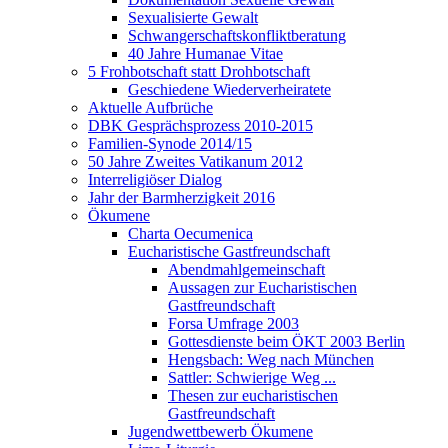
Sexualisierte Gewalt
Schwangerschaftskonfliktberatung
40 Jahre Humanae Vitae
5 Frohbotschaft statt Drohbotschaft
Geschiedene Wiederverheiratete
Aktuelle Aufbrüche
DBK Gesprächsprozess 2010-2015
Familien-Synode 2014/15
50 Jahre Zweites Vatikanum 2012
Interreligiöser Dialog
Jahr der Barmherzigkeit 2016
Ökumene
Charta Oecumenica
Eucharistische Gastfreundschaft
Abendmahlgemeinschaft
Aussagen zur Eucharistischen
Gastfreundschaft
Forsa Umfrage 2003
Gottesdienste beim ÖKT 2003 Berlin
Hengsbach: Weg nach München
Sattler: Schwierige Weg ...
Thesen zur eucharistischen
Gastfreundschaft
Jugendwettbewerb Ökumene