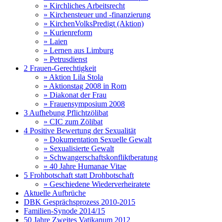
» Kirchliches Arbeitsrecht
» Kirchensteuer und -finanzierung
» KirchenVolksPredigt (Aktion)
» Kurienreform
» Laien
» Lernen aus Limburg
» Petrusdienst
2 Frauen-Gerechtigkeit
» Aktion Lila Stola
» Aktionstag 2008 in Rom
» Diakonat der Frau
» Frauensymposium 2008
3 Aufhebung Pflichtzölibat
» CIC zum Zölibat
4 Positive Bewertung der Sexualität
» Dokumentation Sexuelle Gewalt
» Sexualisierte Gewalt
» Schwangerschaftskonfliktberatung
» 40 Jahre Humanae Vitae
5 Frohbotschaft statt Drohbotschaft
» Geschiedene Wiederverheiratete
Aktuelle Aufbrüche
DBK Gesprächsprozess 2010-2015
Familien-Synode 2014/15
50 Jahre Zweites Vatikanum 2012