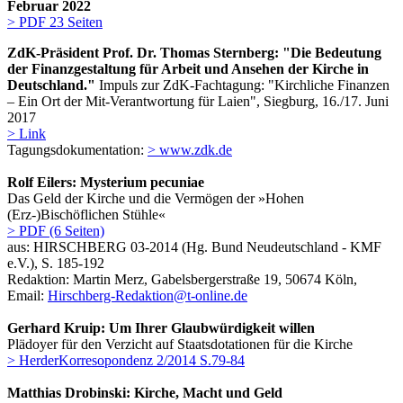
Februar 2022
> PDF 23 Seiten
ZdK-Präsident Prof. Dr. Thomas Sternberg: "Die Bedeutung
der Finanzgestaltung für Arbeit und Ansehen der Kirche in
Deutschland."
Impuls zur ZdK-Fachtagung: "Kirchliche Finanzen
– Ein Ort der Mit-Verantwortung für Laien", Siegburg, 16./17. Juni
2017
> Link
Tagungsdokumentation:
> www.zdk.de
Rolf Eilers: Mysterium pecuniae
Das Geld der Kirche und die Vermögen der »Hohen
(Erz-)Bischöflichen Stühle«
> PDF (6 Seiten)
aus: HIRSCHBERG 03-2014 (Hg. Bund Neudeutschland - KMF
e.V.), S. 185-192
Redaktion: Martin Merz, Gabelsbergerstraße 19, 50674 Köln,
Email:
Hirschberg-Redaktion@t-online.de
Gerhard Kruip: Um Ihrer Glaubwürdigkeit willen
Plädoyer für den Verzicht auf Staatsdotationen für die Kirche
> HerderKorresopondenz 2/2014 S.79-84
Matthias Drobinski: Kirche, Macht und Geld