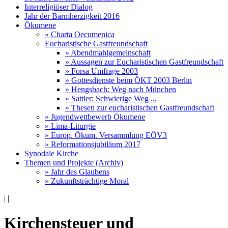
Interreligiöser Dialog
Jahr der Barmherzigkeit 2016
Ökumene
» Charta Oecumenica
Eucharistische Gastfreundschaft
» Abendmahlgemeinschaft
» Aussagen zur Eucharistischen Gastfreundschaft
» Forsa Umfrage 2003
» Gottesdienste beim ÖKT 2003 Berlin
» Hengsbach: Weg nach München
» Sattler: Schwierige Weg ...
» Thesen zur eucharistischen Gastfreundschaft
» Jugendwettbewerb Ökumene
» Lima-Liturgie
» Europ. Ökum. Versammlung EÖV3
» Reformationsjubiläum 2017
Synodale Kirche
Themen und Projekte (Archiv)
» Jahr des Glaubens
» Zukunftsträchtige Moral
|
|
Kirchensteuer und