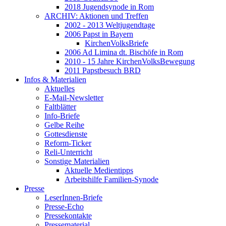
2018 Jugendsynode in Rom
ARCHIV: Aktionen und Treffen
2002 - 2013 Weltjugendtage
2006 Papst in Bayern
KirchenVolksBriefe
2006 Ad Limina dt. Bischöfe in Rom
2010 - 15 Jahre KirchenVolksBewegung
2011 Papstbesuch BRD
Infos & Materialien
Aktuelles
E-Mail-Newsletter
Faltblätter
Info-Briefe
Gelbe Reihe
Gottesdienste
Reform-Ticker
Reli-Unterricht
Sonstige Materialien
Aktuelle Medientipps
Arbeitshilfe Familien-Synode
Presse
LeserInnen-Briefe
Presse-Echo
Pressekontakte
Pressematerial