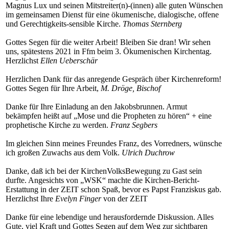
Magnus Lux und seinen Mitstreiter(n)-(innen) alle guten Wünschen
im gemeinsamen Dienst für eine ökumenische, dialogische, offene
und Gerechtigkeits-sensible Kirche.
Thomas Sternberg
Gottes Segen für die weiter Arbeit! Bleiben Sie dran! Wir sehen
uns, spätestens 2021 in Ffm beim 3. Ökumenischen Kirchentag.
Herzlichst
Ellen Ueberschär
Herzlichen Dank für das anregende Gespräch über Kirchenreform!
Gottes Segen für Ihre Arbeit,
M. Dröge, Bischof
Danke für Ihre Einladung an den Jakobsbrunnen. Armut
bekämpfen heißt auf „Mose und die Propheten zu hören“ + eine
prophetische Kirche zu werden.
Franz Segbers
Im gleichen Sinn meines Freundes Franz, des Vorredners, wünsche
ich großen Zuwachs aus dem Volk.
Ulrich Duchrow
Danke, daß ich bei der KirchenVolksBewegung zu Gast sein
durfte. Angesichts von „WSK“ machte die Kirchen-Bericht-
Erstattung in der ZEIT schon Spaß, bevor es Papst Franziskus gab.
Herzlichst Ihre
Evelyn Finger
von der ZEIT
Danke für eine lebendige und herausfordernde Diskussion. Alles
Gute, viel Kraft und Gottes Segen auf dem Weg zur sichtbaren