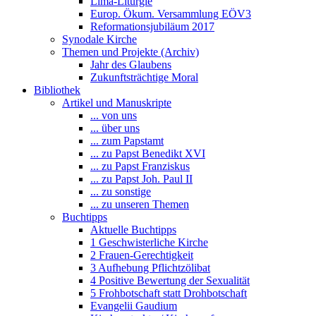
Lima-Liturgie
Europ. Ökum. Versammlung EÖV3
Reformationsjubiläum 2017
Synodale Kirche
Themen und Projekte (Archiv)
Jahr des Glaubens
Zukunftsträchtige Moral
Bibliothek
Artikel und Manuskripte
... von uns
... über uns
... zum Papstamt
... zu Papst Benedikt XVI
... zu Papst Franziskus
... zu Papst Joh. Paul II
... zu sonstige
... zu unseren Themen
Buchtipps
Aktuelle Buchtipps
1 Geschwisterliche Kirche
2 Frauen-Gerechtigkeit
3 Aufhebung Pflichtzölibat
4 Positive Bewertung der Sexualität
5 Frohbotschaft statt Drohbotschaft
Evangelii Gaudium