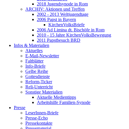
2018 Jugendsynode in Rom
ARCHIV: Aktionen und Treffen
2002 - 2013 Weltjugendtage
2006 Papst in Bayern
KirchenVolksBriefe
2006 Ad Limina dt. Bischöfe in Rom
2010 - 15 Jahre KirchenVolksBewegung
2011 Papstbesuch BRD
Infos & Materialien
Aktuelles
E-Mail-Newsletter
Faltblätter
Info-Briefe
Gelbe Reihe
Gottesdienste
Reform-Ticker
Reli-Unterricht
Sonstige Materialien
Aktuelle Medientipps
Arbeitshilfe Familien-Synode
Presse
LeserInnen-Briefe
Presse-Echo
Pressekontakte
Pressematerial