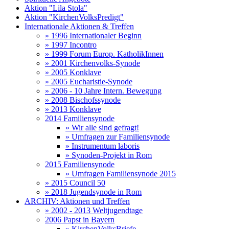
Aktion "Lila Stola"
Aktion "KirchenVolksPredigt"
Internationale Aktionen & Treffen
» 1996 Internationaler Beginn
» 1997 Incontro
» 1999 Forum Europ. KatholikInnen
» 2001 Kirchenvolks-Synode
» 2005 Konklave
» 2005 Eucharistie-Synode
» 2006 - 10 Jahre Intern. Bewegung
» 2008 Bischofssynode
» 2013 Konklave
2014 Familiensynode
» Wir alle sind gefragt!
» Umfragen zur Familiensynode
» Instrumentum laboris
» Synoden-Projekt in Rom
2015 Familiensynode
» Umfragen Familiensynode 2015
» 2015 Council 50
» 2018 Jugendsynode in Rom
ARCHIV: Aktionen und Treffen
» 2002 - 2013 Weltjugendtage
2006 Papst in Bayern
» KirchenVolksBriefe