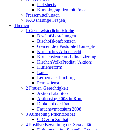
fact sheets
Kurzbiographien mit Fotos
Pressemitteilungen
FAQ (häufige Fragen)
Themen
1 Geschwisterliche Kirche
Bischofsbestellungen
Bischofskonferenzen
Gemeinde / Pastorale Konzepte
Kirchliches Arbeitsrecht
Kirchensteuer und -finanzierung
KirchenVolksPredigt (Aktion)
Kurienreform
Laien
Lernen aus Limburg
Petrusdienst
2 Frauen-Gerechtigkeit
Aktion Lila Stola
Aktionstag 2008 in Rom
Diakonat der Frau
Frauensymposium 2008
3 Aufhebung Pflichtzölibat
CIC zum Zölibat
4 Positive Bewertung der Sexualität
Dokumentation Sexuelle Gewalt