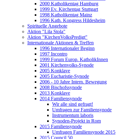
2000 Katholikentag Hamburg
1999 Ev. Kirchentag Stuttgart
1998 Katholikentag Mainz
1996 Kath. Kongress Hildesheim
Spirituelle Angebote
Aktion "Lila Stola"
Aktion "KirchenVolksPredigt"
Internationale Aktionen & Treffen
1996 Internationaler Beginn
1997 Incontro
1999 Forum Europ. KatholikInnen
2001 Kirchenvolks-Synode
2005 Konklave
2005 Eucharistie-Synode
2006 - 10 Jahre Intern. Bewegung
2008 Bischofssynode
2013 Konklave
2014 Familiensynode
Wir alle sind gefragt!
Umfragen zur Familiensynode
Instrumentum laboris
Synoden-Projekt in Rom
2015 Familiensynode
Umfragen Familiensynode 2015
2015 Council 50