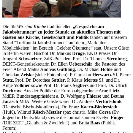
Die für
Wir sind Kirche
traditionellen
„Gespräche am
Jakobsbrunnen“ zu jeder Stunde zu aktuellen Themen mit
Gästen aus Kirche, Gesellschaft und Politik
fanden auf unserem
Stand "Treffpunkt Jakobsbrunnen" auf dem „Markt der
Möglichkeiten“ im Bereich „Gelebte Ökumene“ statt. Unsere Gäste
in Berlin waren: Bischof Dr. Markus
Dröge
, EKD-Präses Dr.
Irmgard
Schwaetzer
, ZdK-Präsident Prof. Dr. Thomas
Sternberg
,
DEKT-Generalsekretärin Dr. Ellen
Ueberschär
, die Pastoren des
Feier-Abend-Mahls Andreas
Güthling
, Dr. Michael
Höhle
und
Christian
Zeiske
(siehe Foto oben); P. Christian
Herwartz
SJ, Pierre
Stutz
, Prof. Dr. Dorothea
Sattler
, P. Klaus
Mertes
SJ. und Dr.
Antje
Vollmer
sowie Prof. Dr. Franz
Segbers
und Prof. Dr. Ulrich
Duchrow
. Aus der Politik: der Europaabgeordnete Arne
Lietz
MdEP, Bundestagspräsident a. D. Wolfgang
Thierse
und Bettina
Jarasch
MdA. Weitere Gäste waren Dr. Andreas
Verhülsdonk
(Deutsche Bischofskonferenz), Dr. Franz
Kaern-Biederstedt
(HuK), Wiltrud
Rösch-Metzler
(pax christi), Mike
Corsa
(Ev.
Jugend in Deutschland) sowie die Journalistinnen Evelyn
Finger
(DIE ZEIT „Glauben & Zweifeln“) und Britta
Baas
(Publik
Forum).