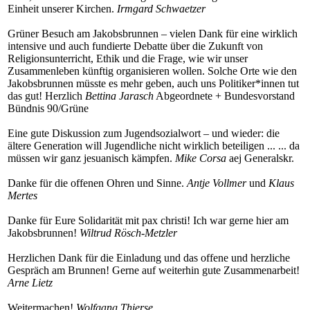
Einheit unserer Kirchen.
Irmgard Schwaetzer
Grüner Besuch am Jakobsbrunnen – vielen Dank für eine wirklich
intensive und auch fundierte Debatte über die Zukunft von
Religionsunterricht, Ethik und die Frage, wie wir unser
Zusammenleben künftig organisieren wollen. Solche Orte wie den
Jakobsbrunnen müsste es mehr geben, auch uns Politiker*innen tut
das gut! Herzlich
Bettina Jarasch
Abgeordnete + Bundesvorstand
Bündnis 90/Grüne
Eine gute Diskussion zum Jugendsozialwort – und wieder: die
ältere Generation will Jugendliche nicht wirklich beteiligen ... ... da
müssen wir ganz jesuanisch kämpfen.
Mike Corsa
aej Generalskr.
Danke für die offenen Ohren und Sinne.
Antje Vollmer
und
Klaus
Mertes
Danke für Eure Solidarität mit pax christi! Ich war gerne hier am
Jakobsbrunnen!
Wiltrud Rösch-Metzler
Herzlichen Dank für die Einladung und das offene und herzliche
Gespräch am Brunnen! Gerne auf weiterhin gute Zusammenarbeit!
Arne Lietz
Weitermachen!
Wolfgang Thierse