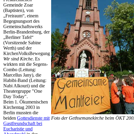
Gemeinde Zoar
(Baptisten), von
„Freiraum“, einem
Begegnungsort des
Gemeinschaftswerks
Berlin-Brandenburg, der
„Berliner Tafel“
(Vorsitzende Sabine
Werth) und der
KirchenVolksBewegung
Wir sind Kirche
. Es
wirkten mit die Segens-
Combo (Leitung:
Marcellus Jany), die
Habibi-Band (Leitung:
Nabi Alkouri) und die
Theatergruppe "One
Day Today".
Beim 1. Ökumenischen
Kirchentag 2003 in
Berlin mussten die
beiden
Gottesdienste mit
Foto der Gethsemanekirche beim ÖKT 200
Gastfreundschaft bei
Eucharistie und