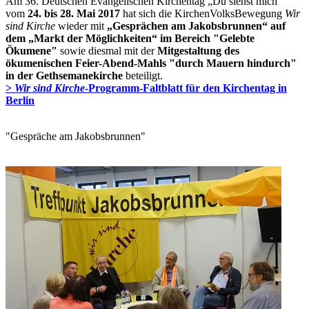
Am 36. Deutschen Evangelischen Kirchentag „Du siehst mich“
vom
24. bis 28. Mai 2017
hat sich die KirchenVolksBewegung
Wir
sind Kirche
wieder mit
„Gesprächen am Jakobsbrunnen“ auf
dem „Markt der Möglichkeiten“ im Bereich "Gelebte
Ökumene"
sowie diesmal mit der
Mitgestaltung des
ökumenischen Feier-Abend-Mahls "durch Mauern hindurch"
in der Gethsemanekirche
beteiligt.
>
Wir sind Kirche
-Programm-Faltblatt für den Kirchentag in
Berlin
"Gespräche am Jakobsbrunnen"