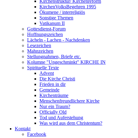
Kirchenstruktur/ Kirchenreform
KirchenVolksBegehren 1995
Ökumene / interreligiös
Sonstige Themen
Vatikanum II
Gottesdienst-Forum
Hoffnungszeichen
Lächeln - Lachen - Nachdenken
Lesezeichen
Mahnzeichen
Stellungnahmen, Briefe etc.
Kolumne "Ungeschminkt" KIRCHE IN
Spirituelle Texte
Advent
Die Kirche Christi
Frieden in dir
Gemeinde
Kirchenträume
Menschenfreundlichere Kirche
Nur ein Traum?
Officially Old
Tod und Auferstehung
Was wird aus dem Christentum?
Kontakt
Facebook