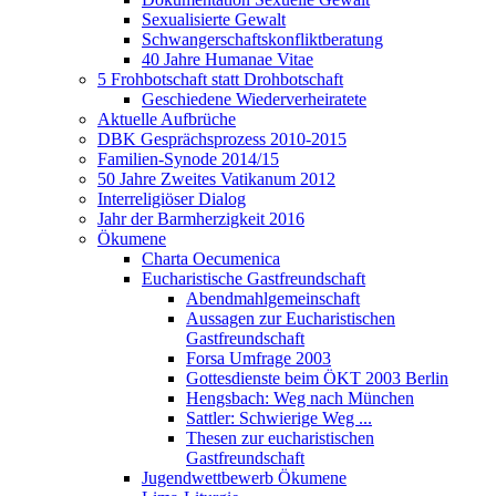
Sexualisierte Gewalt
Schwangerschaftskonfliktberatung
40 Jahre Humanae Vitae
5 Frohbotschaft statt Drohbotschaft
Geschiedene Wiederverheiratete
Aktuelle Aufbrüche
DBK Gesprächsprozess 2010-2015
Familien-Synode 2014/15
50 Jahre Zweites Vatikanum 2012
Interreligiöser Dialog
Jahr der Barmherzigkeit 2016
Ökumene
Charta Oecumenica
Eucharistische Gastfreundschaft
Abendmahlgemeinschaft
Aussagen zur Eucharistischen
Gastfreundschaft
Forsa Umfrage 2003
Gottesdienste beim ÖKT 2003 Berlin
Hengsbach: Weg nach München
Sattler: Schwierige Weg ...
Thesen zur eucharistischen
Gastfreundschaft
Jugendwettbewerb Ökumene