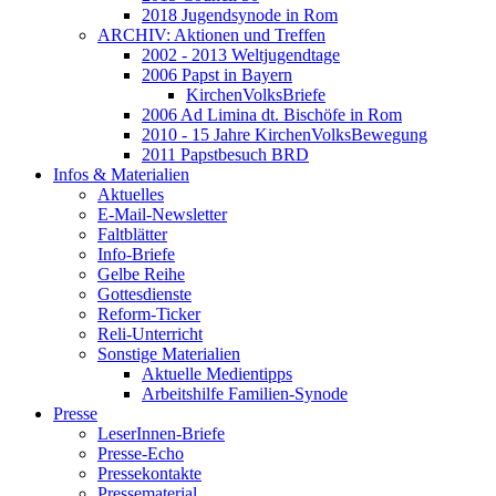
2018 Jugendsynode in Rom
ARCHIV: Aktionen und Treffen
2002 - 2013 Weltjugendtage
2006 Papst in Bayern
KirchenVolksBriefe
2006 Ad Limina dt. Bischöfe in Rom
2010 - 15 Jahre KirchenVolksBewegung
2011 Papstbesuch BRD
Infos & Materialien
Aktuelles
E-Mail-Newsletter
Faltblätter
Info-Briefe
Gelbe Reihe
Gottesdienste
Reform-Ticker
Reli-Unterricht
Sonstige Materialien
Aktuelle Medientipps
Arbeitshilfe Familien-Synode
Presse
LeserInnen-Briefe
Presse-Echo
Pressekontakte
Pressematerial