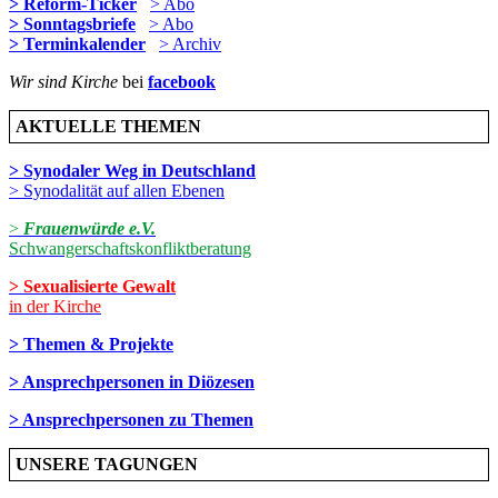
> Reform-Ticker
> Abo
> Sonntagsbriefe
> Abo
> Terminkalender
> Archiv
Wir sind Kirche
bei
facebook
AKTUELLE THEMEN
> Synodaler Weg in Deutschland
> Synodalität auf allen Ebenen
>
Frauenwürde e.V.
Schwangerschaftskonfliktberatung
> Sexualisierte Gewalt
in der Kirche
> Themen & Projekte
> Ansprechpersonen in Diözesen
> Ansprechpersonen zu Themen
UNSERE TAGUNGEN