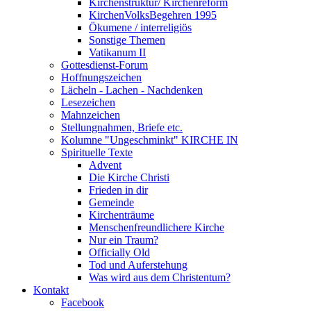
Kirchenstruktur/ Kirchenreform
KirchenVolksBegehren 1995
Ökumene / interreligiös
Sonstige Themen
Vatikanum II
Gottesdienst-Forum
Hoffnungszeichen
Lächeln - Lachen - Nachdenken
Lesezeichen
Mahnzeichen
Stellungnahmen, Briefe etc.
Kolumne "Ungeschminkt" KIRCHE IN
Spirituelle Texte
Advent
Die Kirche Christi
Frieden in dir
Gemeinde
Kirchenträume
Menschenfreundlichere Kirche
Nur ein Traum?
Officially Old
Tod und Auferstehung
Was wird aus dem Christentum?
Kontakt
Facebook