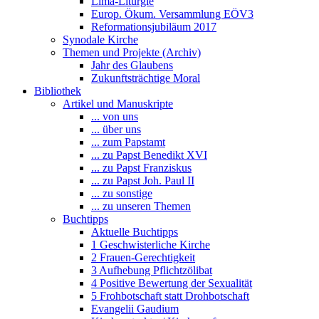
Lima-Liturgie
Europ. Ökum. Versammlung EÖV3
Reformationsjubiläum 2017
Synodale Kirche
Themen und Projekte (Archiv)
Jahr des Glaubens
Zukunftsträchtige Moral
Bibliothek
Artikel und Manuskripte
... von uns
... über uns
... zum Papstamt
... zu Papst Benedikt XVI
... zu Papst Franziskus
... zu Papst Joh. Paul II
... zu sonstige
... zu unseren Themen
Buchtipps
Aktuelle Buchtipps
1 Geschwisterliche Kirche
2 Frauen-Gerechtigkeit
3 Aufhebung Pflichtzölibat
4 Positive Bewertung der Sexualität
5 Frohbotschaft statt Drohbotschaft
Evangelii Gaudium