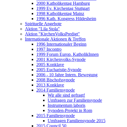
2000 Katholikentag Hamburg
1999 Ev. Kirchentag Stuttgart
1998 Katholikentag Mainz
1996 Kath. Kongress Hildesheim
Spirituelle Angebote
Aktion "Lila Stola"
Aktion "KirchenVolksPredigt"
Internationale Aktionen & Treffen
1996 Internationaler Beginn
1997 Incontro
1999 Forum Europ. KatholikInnen
2001 Kirchenvolks-Synode
2005 Konklave
2005 Eucharistie-Synode
2006 - 10 Jahre Intern. Bewegung
2008 Bischofssynode
2013 Konklave
2014 Familiensynode
Wir alle sind gefragt!
Umfragen zur Familiensynode
Instrumentum laboris
Synoden-Projekt in Rom
2015 Familiensynode
Umfragen Familiensynode 2015
2015 Council 50