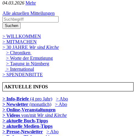
04­.03.2026
Mehr
Alle aktuellen Mitteilungen
Suchen
> WILLKOMMEN
> MITMACHEN
> 30 JAHRE
Wir sind Kirche
> Chroniken
> Worte der Ermutigung
> Tagung in Nürnberg
> International
> SPENDENBITTE
AKTUELLE INFOS
> Info-Briefe
(4 pro Jahr)
> Abo
> Newsletter
(monatlich)
> Abo
> Online-Veranstaltungen
> Videos
von/mit
Wir sind Kirche
> aktuelle Buch-Tipps
> aktuelle Medien-Tipps
> Presse-Newsletter
> Abo