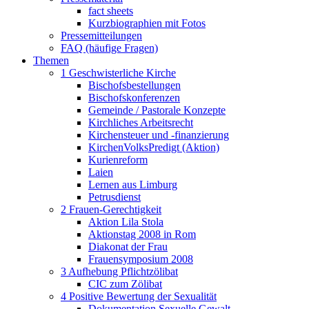
fact sheets
Kurzbiographien mit Fotos
Pressemitteilungen
FAQ (häufige Fragen)
Themen
1 Geschwisterliche Kirche
Bischofsbestellungen
Bischofskonferenzen
Gemeinde / Pastorale Konzepte
Kirchliches Arbeitsrecht
Kirchensteuer und -finanzierung
KirchenVolksPredigt (Aktion)
Kurienreform
Laien
Lernen aus Limburg
Petrusdienst
2 Frauen-Gerechtigkeit
Aktion Lila Stola
Aktionstag 2008 in Rom
Diakonat der Frau
Frauensymposium 2008
3 Aufhebung Pflichtzölibat
CIC zum Zölibat
4 Positive Bewertung der Sexualität
Dokumentation Sexuelle Gewalt