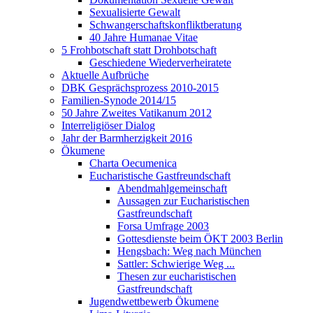
Sexualisierte Gewalt
Schwangerschaftskonfliktberatung
40 Jahre Humanae Vitae
5 Frohbotschaft statt Drohbotschaft
Geschiedene Wiederverheiratete
Aktuelle Aufbrüche
DBK Gesprächsprozess 2010-2015
Familien-Synode 2014/15
50 Jahre Zweites Vatikanum 2012
Interreligiöser Dialog
Jahr der Barmherzigkeit 2016
Ökumene
Charta Oecumenica
Eucharistische Gastfreundschaft
Abendmahlgemeinschaft
Aussagen zur Eucharistischen
Gastfreundschaft
Forsa Umfrage 2003
Gottesdienste beim ÖKT 2003 Berlin
Hengsbach: Weg nach München
Sattler: Schwierige Weg ...
Thesen zur eucharistischen
Gastfreundschaft
Jugendwettbewerb Ökumene