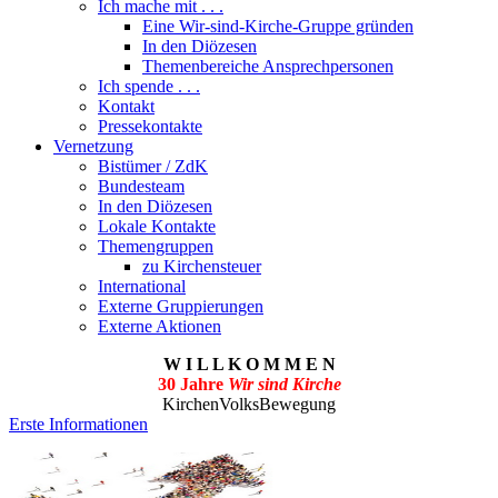
Ich mache mit . . .
Eine Wir-sind-Kirche-Gruppe gründen
In den Diözesen
Themenbereiche Ansprechpersonen
Ich spende . . .
Kontakt
Pressekontakte
Vernetzung
Bistümer / ZdK
Bundesteam
In den Diözesen
Lokale Kontakte
Themengruppen
zu Kirchensteuer
International
Externe Gruppierungen
Externe Aktionen
W I L L K O M M E N
30 Jahre
Wir sind Kirche
KirchenVolksBewegung
Erste Informationen