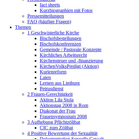
fact sheets
Kurzbiographien mit Fotos
Pressemitteilungen
FAQ (häufige Fragen)
Themen
1 Geschwisterliche Kirche
Bischofsbestellungen
Bischofskonferenzen
Gemeinde / Pastorale Konzepte
Kirchliches Arbeitsrecht
Kirchensteuer und -finanzierung
KirchenVolksPredigt (Aktion)
Kurienreform
Laien
Lernen aus Limburg
Petrusdienst
2 Frauen-Gerechtigkeit
Aktion Lila Stola
Aktionstag 2008 in Rom
Diakonat der Frau
Frauensymposium 2008
3 Aufhebung Pflichtzölibat
CIC zum Zölibat
4 Positive Bewertung der Sexualität
Dokumentation Sexuelle Gewalt