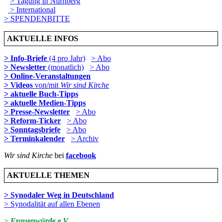
> Tagung in Nürnberg
> International
> SPENDENBITTE
AKTUELLE INFOS
> Info-Briefe
(4 pro Jahr)
> Abo
> Newsletter
(monatlich)
> Abo
> Online-Veranstaltungen
> Videos
von/mit
Wir sind Kirche
> aktuelle Buch-Tipps
> aktuelle Medien-Tipps
> Presse-Newsletter
> Abo
> Reform-Ticker
> Abo
> Sonntagsbriefe
> Abo
> Terminkalender
> Archiv
Wir sind Kirche
bei
facebook
AKTUELLE THEMEN
> Synodaler Weg in Deutschland
> Synodalität auf allen Ebenen
>
Frauenwürde e.V.