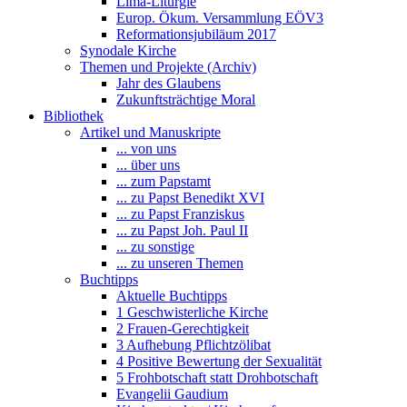
Lima-Liturgie
Europ. Ökum. Versammlung EÖV3
Reformationsjubiläum 2017
Synodale Kirche
Themen und Projekte (Archiv)
Jahr des Glaubens
Zukunftsträchtige Moral
Bibliothek
Artikel und Manuskripte
... von uns
... über uns
... zum Papstamt
... zu Papst Benedikt XVI
... zu Papst Franziskus
... zu Papst Joh. Paul II
... zu sonstige
... zu unseren Themen
Buchtipps
Aktuelle Buchtipps
1 Geschwisterliche Kirche
2 Frauen-Gerechtigkeit
3 Aufhebung Pflichtzölibat
4 Positive Bewertung der Sexualität
5 Frohbotschaft statt Drohbotschaft
Evangelii Gaudium