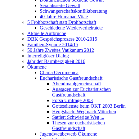
Sexualisierte Gewalt
Schwangerschaftskonfliktberatung
40 Jahre Humanae Vitae
5 Frohbotschaft statt Drohbotschaft
Geschiedene Wiederverheiratete
Aktuelle Aufbrüche
DBK Gesprächsprozess 2010-2015
Familien-Synode 2014/15
50 Jahre Zweites Vatikanum 2012
Interreligiöser Dialog
Jahr der Barmherzigkeit 2016
Ökumene
Charta Oecumenica
Eucharistische Gastfreundschaft
Abendmahlgemeinschaft
Aussagen zur Eucharistischen
Gastfreundschaft
Forsa Umfrage 2003
Gottesdienste beim ÖKT 2003 Berlin
Hengsbach: Weg nach München
Sattler: Schwierige Weg ...
Thesen zur eucharistischen
Gastfreundschaft
Jugendwettbewerb Ökumene