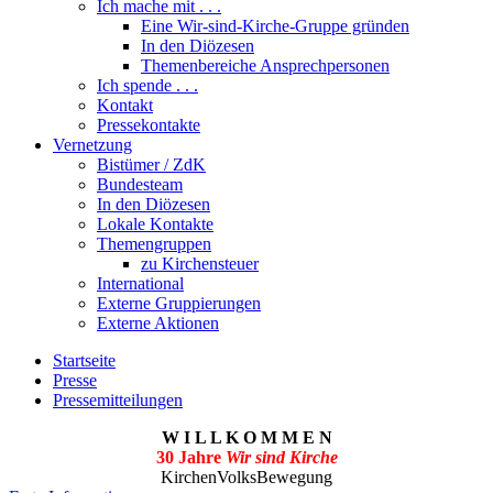
Ich mache mit . . .
Eine Wir-sind-Kirche-Gruppe gründen
In den Diözesen
Themenbereiche Ansprechpersonen
Ich spende . . .
Kontakt
Pressekontakte
Vernetzung
Bistümer / ZdK
Bundesteam
In den Diözesen
Lokale Kontakte
Themengruppen
zu Kirchensteuer
International
Externe Gruppierungen
Externe Aktionen
Startseite
Presse
Pressemitteilungen
W I L L K O M M E N
30 Jahre
Wir sind Kirche
KirchenVolksBewegung