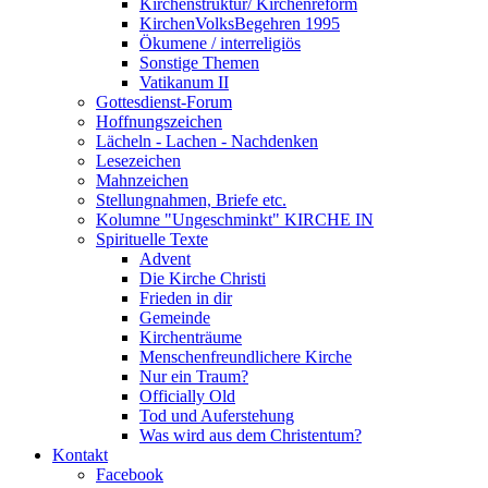
Kirchenstruktur/ Kirchenreform
KirchenVolksBegehren 1995
Ökumene / interreligiös
Sonstige Themen
Vatikanum II
Gottesdienst-Forum
Hoffnungszeichen
Lächeln - Lachen - Nachdenken
Lesezeichen
Mahnzeichen
Stellungnahmen, Briefe etc.
Kolumne "Ungeschminkt" KIRCHE IN
Spirituelle Texte
Advent
Die Kirche Christi
Frieden in dir
Gemeinde
Kirchenträume
Menschenfreundlichere Kirche
Nur ein Traum?
Officially Old
Tod und Auferstehung
Was wird aus dem Christentum?
Kontakt
Facebook