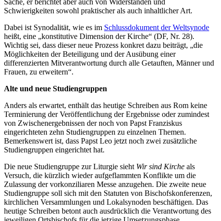
Sache, er berichtet aber auch von Widerständen und
Schwierigkeiten sowohl praktischer als auch inhaltlicher Art.
Dabei ist Synodalität, wie es im
Schlussdokument der Weltsynode
heißt, eine „konstitutive Dimension der Kirche“ (DF, Nr. 28).
Wichtig sei, dass dieser neue Prozess konkret dazu beiträgt, „die
Möglichkeiten der Beteiligung und der Ausübung einer
differenzierten Mitverantwortung durch alle Getauften, Männer und
Frauen, zu erweitern“.
Alte und neue Studiengruppen
Anders als erwartet, enthält das heutige Schreiben aus Rom keine
Terminierung der Veröffentlichung der Ergebnisse oder zumindest
von Zwischenergebnissen der noch von Papst Franziskus
eingerichteten zehn Studiengruppen zu einzelnen Themen.
Bemerkenswert ist, dass Papst Leo jetzt noch zwei zusätzliche
Studiengruppen eingerichtet hat.
Die neue Studiengruppe zur Liturgie sieht
Wir sind Kirche
als
Versuch, die kürzlich wieder aufgeflammten Konflikte um die
Zulassung der vorkonziliaren Messe anzugehen. Die zweite neue
Studiengruppe soll sich mit den Statuten von Bischofskonferenzen,
kirchlichen Versammlungen und Lokalsynoden beschäftigen. Das
heutige Schreiben betont auch ausdrücklich die Verantwortung des
jeweiligen Ortsbischofs für die jetzige Umsetzungsphase.