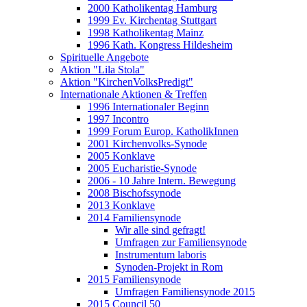
2000 Katholikentag Hamburg
1999 Ev. Kirchentag Stuttgart
1998 Katholikentag Mainz
1996 Kath. Kongress Hildesheim
Spirituelle Angebote
Aktion "Lila Stola"
Aktion "KirchenVolksPredigt"
Internationale Aktionen & Treffen
1996 Internationaler Beginn
1997 Incontro
1999 Forum Europ. KatholikInnen
2001 Kirchenvolks-Synode
2005 Konklave
2005 Eucharistie-Synode
2006 - 10 Jahre Intern. Bewegung
2008 Bischofssynode
2013 Konklave
2014 Familiensynode
Wir alle sind gefragt!
Umfragen zur Familiensynode
Instrumentum laboris
Synoden-Projekt in Rom
2015 Familiensynode
Umfragen Familiensynode 2015
2015 Council 50