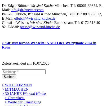
Dr. Edgar Büttner,
Wir sind Kirche
München
,
Tel: 08061-36874, E-
Mail:
info@dr-buettner.com
Paul-G. Ulbrich,
Wir sind Kirche
München
,
Tel:
0157 88 45 56 12,
E-Mail:
ulbrich@wir-sind-kirche.de
Christian Weisner,
Wir sind Kirche
Bundesteam, Tel: 0172 518 40
82, E-Mail:
presse@wir-sind-kirche.de
>
Wir sind Kirche-
Webseite: NACH der Weltsynode 2024 in
Rom
Zuletzt geändert am 16­.07.2025
Suchen
> WILLKOMMEN
> MITMACHEN
> 30 JAHRE
Wir sind Kirche
> Chroniken
> Worte der Ermutigung