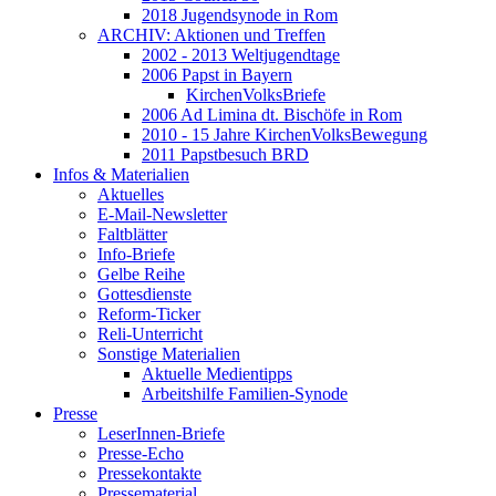
2018 Jugendsynode in Rom
ARCHIV: Aktionen und Treffen
2002 - 2013 Weltjugendtage
2006 Papst in Bayern
KirchenVolksBriefe
2006 Ad Limina dt. Bischöfe in Rom
2010 - 15 Jahre KirchenVolksBewegung
2011 Papstbesuch BRD
Infos & Materialien
Aktuelles
E-Mail-Newsletter
Faltblätter
Info-Briefe
Gelbe Reihe
Gottesdienste
Reform-Ticker
Reli-Unterricht
Sonstige Materialien
Aktuelle Medientipps
Arbeitshilfe Familien-Synode
Presse
LeserInnen-Briefe
Presse-Echo
Pressekontakte
Pressematerial