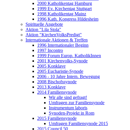
2000 Katholikentag Hamburg
1999 Ev. Kirchentag Stuttgart
1998 Katholikentag Mainz
1996 Kath. Kongress Hildesheim
Spirituelle Angebote
Aktion "Lila Stola"
Aktion "KirchenVolksPredigt"
Internationale Aktionen & Treffen
1996 Internationaler Beginn
1997 Incontro
1999 Forum Europ. KatholikInnen
2001 Kirchenvolks-Synode
2005 Konklave
2005 Eucharistie-Synode
2006 - 10 Jahre Intern. Bewegung
2008 Bischofssynode
2013 Konklave
2014 Familiensynode
Wir alle sind gefragt!
Umfragen zur Familiensynode
Instrumentum laboris
Synoden-Projekt in Rom
2015 Familiensynode
Umfragen Familiensynode 2015
2015 Council 50