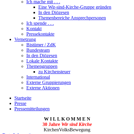
Ich mache mit . . .
Eine Wir-sind-Kirche-Gruppe gründen
In den Diözesen
Themenbereiche Ansprechpersonen
Ich spende . . .
Kontakt
Pressekontakte
Vernetzung
Bistümer / ZdK
Bundesteam
In den Diözesen
Lokale Kontakte
Themengruppen
zu Kirchensteuer
International
Externe Gruppierungen
Externe Aktionen
Startseite
Presse
Pressemitteilungen
W I L L K O M M E N
30 Jahre
Wir sind Kirche
KirchenVolksBewegung