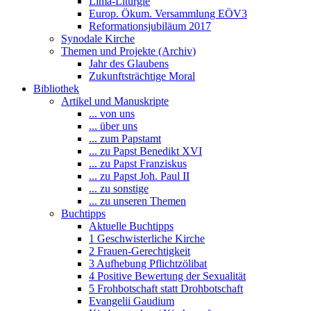
Lima-Liturgie
Europ. Ökum. Versammlung EÖV3
Reformationsjubiläum 2017
Synodale Kirche
Themen und Projekte (Archiv)
Jahr des Glaubens
Zukunftsträchtige Moral
Bibliothek
Artikel und Manuskripte
... von uns
... über uns
... zum Papstamt
... zu Papst Benedikt XVI
... zu Papst Franziskus
... zu Papst Joh. Paul II
... zu sonstige
... zu unseren Themen
Buchtipps
Aktuelle Buchtipps
1 Geschwisterliche Kirche
2 Frauen-Gerechtigkeit
3 Aufhebung Pflichtzölibat
4 Positive Bewertung der Sexualität
5 Frohbotschaft statt Drohbotschaft
Evangelii Gaudium