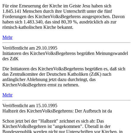
Für eine Erneuerung der Kirche im Geiste Jesu haben sich
1.845.141 Menschen durch ihre Unterschrift unter die fünf
Forderungen des KirchenVolksBegehrens ausgesprochen. Davon
haben sich 1.483.340, das sind 80,39 %, ausdrücklich als zur
römisch-katholischen Kirche bekannt.
Mehr
Veröffentlicht am 29­.10.1995
Initiatoren des KirchenVolksBegehrens begrüßen Meinungswandel
des ZdK
Die Initiatoren des KirchenVolksBegehrens begrüßen es, daß sich
das Zentralkomitee der Deutschen Katholiken (ZdK) nach
anfänglicher Ablehnung jetzt dazu durchringt, das
KirchenVolksBegehren ernst zu nehmen.
Mehr
Veröffentlicht am 15­.10.1995
Halbzeit des KirchenVolksBegehrens: Der Aufbruch ist da
Schon jetzt bei der "Halbzeit" zeichnet es sich ab: Das
KirchenVolksBegehren ist "angekommen". Überall in der
Bundesrepublik werden nicht nur Unterschriften vor Kirchen, in