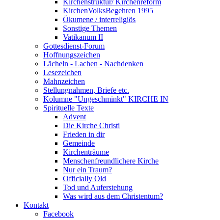
Kirchenstruktur/ Kirchenreform
KirchenVolksBegehren 1995
Ökumene / interreligiös
Sonstige Themen
Vatikanum II
Gottesdienst-Forum
Hoffnungszeichen
Lächeln - Lachen - Nachdenken
Lesezeichen
Mahnzeichen
Stellungnahmen, Briefe etc.
Kolumne "Ungeschminkt" KIRCHE IN
Spirituelle Texte
Advent
Die Kirche Christi
Frieden in dir
Gemeinde
Kirchenträume
Menschenfreundlichere Kirche
Nur ein Traum?
Officially Old
Tod und Auferstehung
Was wird aus dem Christentum?
Kontakt
Facebook