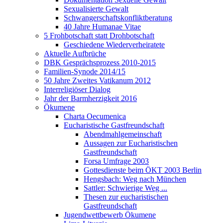
Sexualisierte Gewalt
Schwangerschaftskonfliktberatung
40 Jahre Humanae Vitae
5 Frohbotschaft statt Drohbotschaft
Geschiedene Wiederverheiratete
Aktuelle Aufbrüche
DBK Gesprächsprozess 2010-2015
Familien-Synode 2014/15
50 Jahre Zweites Vatikanum 2012
Interreligiöser Dialog
Jahr der Barmherzigkeit 2016
Ökumene
Charta Oecumenica
Eucharistische Gastfreundschaft
Abendmahlgemeinschaft
Aussagen zur Eucharistischen
Gastfreundschaft
Forsa Umfrage 2003
Gottesdienste beim ÖKT 2003 Berlin
Hengsbach: Weg nach München
Sattler: Schwierige Weg ...
Thesen zur eucharistischen
Gastfreundschaft
Jugendwettbewerb Ökumene