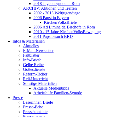
2018 Jugendsynode in Rom
ARCHIV: Aktionen und Treffen
2002 - 2013 Weltjugendtage
2006 Papst in Bayern
KirchenVolksBriefe
2006 Ad Limina dt. Bischöfe in Rom
2010 - 15 Jahre KirchenVolksBewegung
2011 Papstbesuch BRD
Infos & Materialien
Aktuelles
E-Mail-Newsletter
Faltblätter
Info-Briefe
Gelbe Reihe
Gottesdienste
Reform-Ticker
Reli-Unterricht
Sonstige Materialien
Aktuelle Medientipps
Arbeitshilfe Familien-Synode
Presse
LeserInnen-Briefe
Presse-Echo
Pressekontakte
Pressematerial