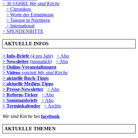
> 30 JAHRE
Wir sind Kirche
> Chroniken
> Worte der Ermutigung
> Tagung in Nürnberg
> International
> SPENDENBITTE
AKTUELLE INFOS
> Info-Briefe
(4 pro Jahr)
> Abo
> Newsletter
(monatlich)
> Abo
> Online-Veranstaltungen
> Videos
von/mit
Wir sind Kirche
> aktuelle Buch-Tipps
> aktuelle Medien-Tipps
> Presse-Newsletter
> Abo
> Reform-Ticker
> Abo
> Sonntagsbriefe
> Abo
> Terminkalender
> Archiv
Wir sind Kirche
bei
facebook
AKTUELLE THEMEN