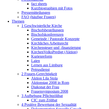
fact sheets
Kurzbiographien mit Fotos
Pressemitteilungen
FAQ (häufige Fragen)
Themen
1 Geschwisterliche Kirche
Bischofsbestellungen
Bischofskonferenzen
Gemeinde / Pastorale Konzepte
Kirchliches Arbeitsrecht
Kirchensteuer und -finanzierung
KirchenVolksPredigt (Aktion)
Kurienreform
Laien
Lernen aus Limburg
Petrusdienst
2 Frauen-Gerechtigkeit
Aktion Lila Stola
Aktionstag 2008 in Rom
Diakonat der Frau
Frauensymposium 2008
3 Aufhebung Pflichtzölibat
CIC zum Zölibat
4 Positive Bewertung der Sexualität
Dokumentation Sexuelle Gewalt