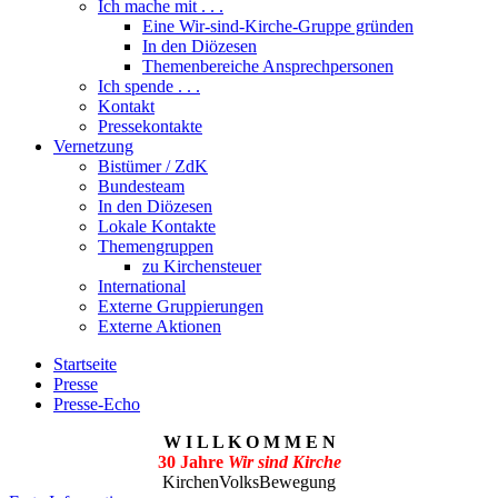
Ich mache mit . . .
Eine Wir-sind-Kirche-Gruppe gründen
In den Diözesen
Themenbereiche Ansprechpersonen
Ich spende . . .
Kontakt
Pressekontakte
Vernetzung
Bistümer / ZdK
Bundesteam
In den Diözesen
Lokale Kontakte
Themengruppen
zu Kirchensteuer
International
Externe Gruppierungen
Externe Aktionen
Startseite
Presse
Presse-Echo
W I L L K O M M E N
30 Jahre
Wir sind Kirche
KirchenVolksBewegung