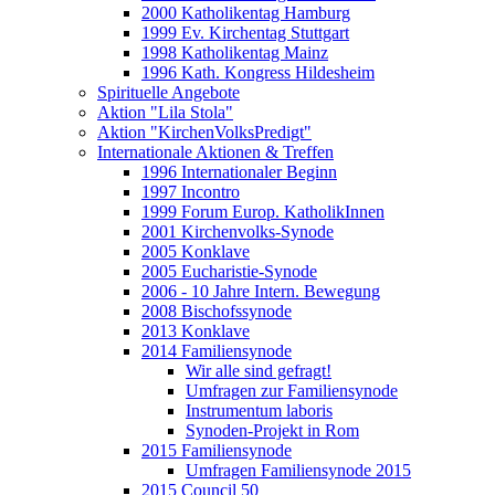
2000 Katholikentag Hamburg
1999 Ev. Kirchentag Stuttgart
1998 Katholikentag Mainz
1996 Kath. Kongress Hildesheim
Spirituelle Angebote
Aktion "Lila Stola"
Aktion "KirchenVolksPredigt"
Internationale Aktionen & Treffen
1996 Internationaler Beginn
1997 Incontro
1999 Forum Europ. KatholikInnen
2001 Kirchenvolks-Synode
2005 Konklave
2005 Eucharistie-Synode
2006 - 10 Jahre Intern. Bewegung
2008 Bischofssynode
2013 Konklave
2014 Familiensynode
Wir alle sind gefragt!
Umfragen zur Familiensynode
Instrumentum laboris
Synoden-Projekt in Rom
2015 Familiensynode
Umfragen Familiensynode 2015
2015 Council 50