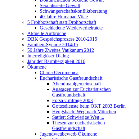
Sexualisierte Gewalt
Schwangerschaftskonfliktberatung
40 Jahre Humanae Vitae
5 Frohbotschaft statt Drohbotschaft
Geschiedene Wiederverheiratete
Aktuelle Aufbrüche
DBK Gesprächsprozess 2010-2015
Familien-Synode 2014/15
50 Jahre Zweites Vatikanum 2012
Interreligiöser Dialog
Jahr der Barmherzigkeit 2016
Ökumene
Charta Oecumenica
Eucharistische Gastfreundschaft
Abendmahlgemeinschaft
Aussagen zur Eucharistischen
Gastfreundschaft
Forsa Umfrage 2003
Gottesdienste beim ÖKT 2003 Berlin
Hengsbach: Weg nach München
Sattler: Schwierige Weg ...
Thesen zur eucharistischen
Gastfreundschaft
Jugendwettbewerb Ökumene