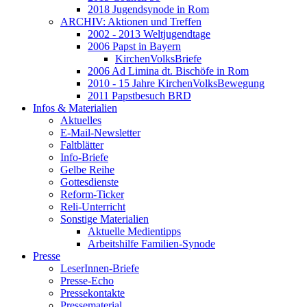
2018 Jugendsynode in Rom
ARCHIV: Aktionen und Treffen
2002 - 2013 Weltjugendtage
2006 Papst in Bayern
KirchenVolksBriefe
2006 Ad Limina dt. Bischöfe in Rom
2010 - 15 Jahre KirchenVolksBewegung
2011 Papstbesuch BRD
Infos & Materialien
Aktuelles
E-Mail-Newsletter
Faltblätter
Info-Briefe
Gelbe Reihe
Gottesdienste
Reform-Ticker
Reli-Unterricht
Sonstige Materialien
Aktuelle Medientipps
Arbeitshilfe Familien-Synode
Presse
LeserInnen-Briefe
Presse-Echo
Pressekontakte
Pressematerial