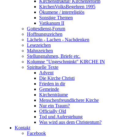
Kirchenstruktur/ Kirchenreform
KirchenVolksBegehren 1995
Ökumene / interreligiös
Sonstige Themen
Vatikanum II
Gottesdienst-Forum
Hoffnungszeichen
Lächeln - Lachen - Nachdenken
Lesezeichen
Mahnzeichen
Stellungnahmen, Briefe etc.
Kolumne "Ungeschminkt" KIRCHE IN
Spirituelle Texte
Advent
Die Kirche Christi
Frieden in dir
Gemeinde
Kirchenträume
Menschenfreundlichere Kirche
Nur ein Traum?
Officially Old
Tod und Auferstehung
Was wird aus dem Christentum?
Kontakt
Facebook