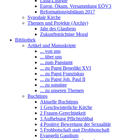
Lima-Liturgie
Europ. Ökum. Versammlung EÖV3
Reformationsjubiläum 2017
Synodale Kirche
Themen und Projekte (Archiv)
Jahr des Glaubens
Zukunftsträchtige Moral
Bibliothek
Artikel und Manuskripte
... von uns
... über uns
... zum Papstamt
... zu Papst Benedikt XVI
... zu Papst Franziskus
... zu Papst Joh. Paul II
... zu sonstige
... zu unseren Themen
Buchtipps
Aktuelle Buchtipps
1 Geschwisterliche Kirche
2 Frauen-Gerechtigkeit
3 Aufhebung Pflichtzölibat
4 Positive Bewertung der Sexualität
5 Frohbotschaft statt Drohbotschaft
Evangelii Gaudium