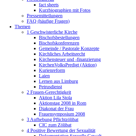
fact sheets
Kurzbiographien mit Fotos
Pressemitteilungen
FAQ (häufige Fragen)
Themen
1 Geschwisterliche Kirche
Bischofsbestellungen
Bischofskonferenzen
Gemeinde / Pastorale Konzepte
Kirchliches Arbeitsrecht
Kirchensteuer und -finanzierung
KirchenVolksPredigt (Aktion)
Kurienreform
Laien
Lernen aus Limburg
Petrusdienst
2 Frauen-Gerechtigkeit
Aktion Lila Stola
Aktionstag 2008 in Rom
Diakonat der Frau
Frauensymposium 2008
3 Aufhebung Pflichtzölibat
CIC zum Zölibat
4 Positive Bewertung der Sexualität
Dokumentation Sexuelle Gewalt