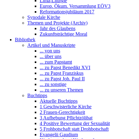
Lima-Liturgie
Europ. Ökum. Versammlung EÖV3
Reformationsjubiläum 2017
Synodale Kirche
Themen und Projekte (Archiv)
Jahr des Glaubens
Zukunftsträchtige Moral
Bibliothek
Artikel und Manuskripte
... von uns
... über uns
... zum Papstamt
... zu Papst Benedikt XVI
... zu Papst Franziskus
... zu Papst Joh. Paul II
... zu sonstige
... zu unseren Themen
Buchtipps
Aktuelle Buchtipps
1 Geschwisterliche Kirche
2 Frauen-Gerechtigkeit
3 Aufhebung Pflichtzölibat
4 Positive Bewertung der Sexualität
5 Frohbotschaft statt Drohbotschaft
Evangelii Gaudium