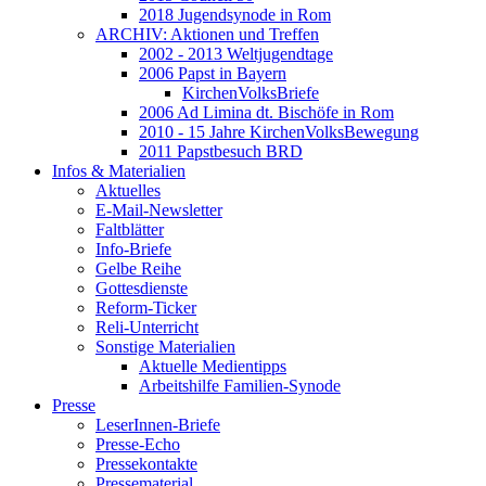
2018 Jugendsynode in Rom
ARCHIV: Aktionen und Treffen
2002 - 2013 Weltjugendtage
2006 Papst in Bayern
KirchenVolksBriefe
2006 Ad Limina dt. Bischöfe in Rom
2010 - 15 Jahre KirchenVolksBewegung
2011 Papstbesuch BRD
Infos & Materialien
Aktuelles
E-Mail-Newsletter
Faltblätter
Info-Briefe
Gelbe Reihe
Gottesdienste
Reform-Ticker
Reli-Unterricht
Sonstige Materialien
Aktuelle Medientipps
Arbeitshilfe Familien-Synode
Presse
LeserInnen-Briefe
Presse-Echo
Pressekontakte
Pressematerial