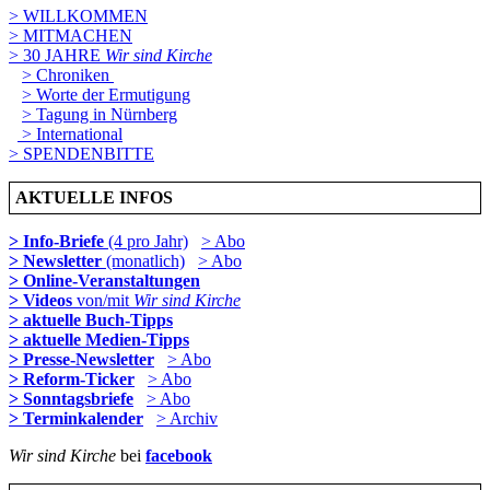
> WILLKOMMEN
> MITMACHEN
> 30 JAHRE
Wir sind Kirche
> Chroniken
> Worte der Ermutigung
> Tagung in Nürnberg
> International
> SPENDENBITTE
AKTUELLE INFOS
> Info-Briefe
(4 pro Jahr)
> Abo
> Newsletter
(monatlich)
> Abo
> Online-Veranstaltungen
> Videos
von/mit
Wir sind Kirche
> aktuelle Buch-Tipps
> aktuelle Medien-Tipps
> Presse-Newsletter
> Abo
> Reform-Ticker
> Abo
> Sonntagsbriefe
> Abo
> Terminkalender
> Archiv
Wir sind Kirche
bei
facebook