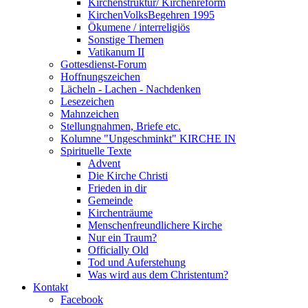
Kirchenstruktur/ Kirchenreform
KirchenVolksBegehren 1995
Ökumene / interreligiös
Sonstige Themen
Vatikanum II
Gottesdienst-Forum
Hoffnungszeichen
Lächeln - Lachen - Nachdenken
Lesezeichen
Mahnzeichen
Stellungnahmen, Briefe etc.
Kolumne "Ungeschminkt" KIRCHE IN
Spirituelle Texte
Advent
Die Kirche Christi
Frieden in dir
Gemeinde
Kirchenträume
Menschenfreundlichere Kirche
Nur ein Traum?
Officially Old
Tod und Auferstehung
Was wird aus dem Christentum?
Kontakt
Facebook