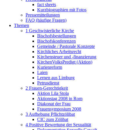
fact sheets
Kurzbiographien mit Fotos
Pressemitteilungen
FAQ (häufige Fragen)
Themen
1 Geschwisterliche Kirche
Bischofsbestellungen
Bischofskonferenzen
Gemeinde / Pastorale Konzepte
Kirchliches Arbeitsrecht
Kirchensteuer und -finanzierung
KirchenVolksPredigt (Aktion)
Kurienreform
Laien
Lernen aus Limburg
Petrusdienst
2 Frauen-Gerechtigkeit
Aktion Lila Stola
Aktionstag 2008 in Rom
Diakonat der Frau
Frauensymposium 2008
3 Aufhebung Pflichtzölibat
CIC zum Zölibat
4 Positive Bewertung der Sexualität
Dokumentation Sexuelle Gewalt