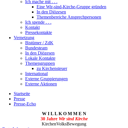
Ich mache mit . . .
Eine Wir-sind-Kirche-Gruppe gründen
In den Diözesen
Themenbereiche Ansprechpersonen
Ich spende . . .
Kontakt
Pressekontakte
Vernetzung
Bistümer / ZdK
Bundesteam
In den Diözesen
Lokale Kontakte
Themengruppen
zu Kirchensteuer
International
Externe Gruppierungen
Externe Aktionen
Startseite
Presse
Presse-Echo
W I L L K O M M E N
30 Jahre
Wir sind Kirche
KirchenVolksBewegung