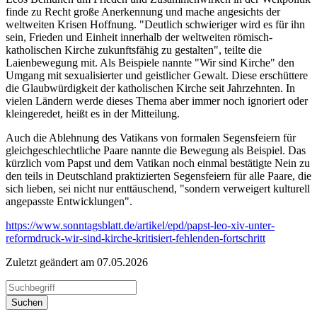
finde zu Recht große Anerkennung und mache angesichts der
weltweiten Krisen Hoffnung. "Deutlich schwieriger wird es für ihn
sein, Frieden und Einheit innerhalb der weltweiten römisch-
katholischen Kirche zukunftsfähig zu gestalten", teilte die
Laienbewegung mit. Als Beispiele nannte "Wir sind Kirche" den
Umgang mit sexualisierter und geistlicher Gewalt. Diese erschüttere
die Glaubwürdigkeit der katholischen Kirche seit Jahrzehnten. In
vielen Ländern werde dieses Thema aber immer noch ignoriert oder
kleingeredet, heißt es in der Mitteilung.
Auch die Ablehnung des Vatikans von formalen Segensfeiern für
gleichgeschlechtliche Paare nannte die Bewegung als Beispiel. Das
kürzlich vom Papst und dem Vatikan noch einmal bestätigte Nein zu
den teils in Deutschland praktizierten Segensfeiern für alle Paare, die
sich lieben, sei nicht nur enttäuschend, "sondern verweigert kulturell
angepasste Entwicklungen".
https://www.sonntagsblatt.de/artikel/epd/papst-leo-xiv-unter-
reformdruck-wir-sind-kirche-kritisiert-fehlenden-fortschritt
Zuletzt geändert am 07­.05.2026
Suchen