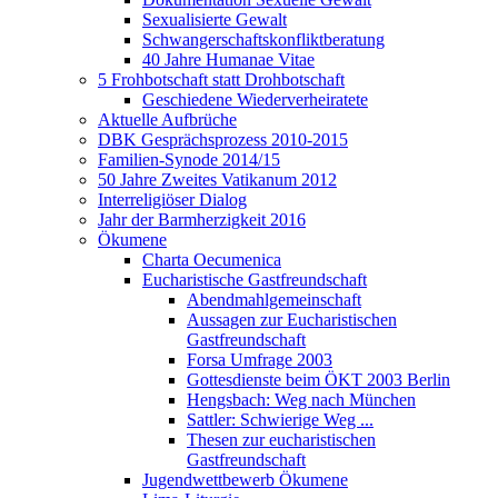
Sexualisierte Gewalt
Schwangerschaftskonfliktberatung
40 Jahre Humanae Vitae
5 Frohbotschaft statt Drohbotschaft
Geschiedene Wiederverheiratete
Aktuelle Aufbrüche
DBK Gesprächsprozess 2010-2015
Familien-Synode 2014/15
50 Jahre Zweites Vatikanum 2012
Interreligiöser Dialog
Jahr der Barmherzigkeit 2016
Ökumene
Charta Oecumenica
Eucharistische Gastfreundschaft
Abendmahlgemeinschaft
Aussagen zur Eucharistischen
Gastfreundschaft
Forsa Umfrage 2003
Gottesdienste beim ÖKT 2003 Berlin
Hengsbach: Weg nach München
Sattler: Schwierige Weg ...
Thesen zur eucharistischen
Gastfreundschaft
Jugendwettbewerb Ökumene