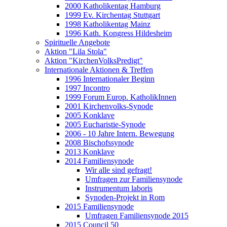
2000 Katholikentag Hamburg
1999 Ev. Kirchentag Stuttgart
1998 Katholikentag Mainz
1996 Kath. Kongress Hildesheim
Spirituelle Angebote
Aktion "Lila Stola"
Aktion "KirchenVolksPredigt"
Internationale Aktionen & Treffen
1996 Internationaler Beginn
1997 Incontro
1999 Forum Europ. KatholikInnen
2001 Kirchenvolks-Synode
2005 Konklave
2005 Eucharistie-Synode
2006 - 10 Jahre Intern. Bewegung
2008 Bischofssynode
2013 Konklave
2014 Familiensynode
Wir alle sind gefragt!
Umfragen zur Familiensynode
Instrumentum laboris
Synoden-Projekt in Rom
2015 Familiensynode
Umfragen Familiensynode 2015
2015 Council 50