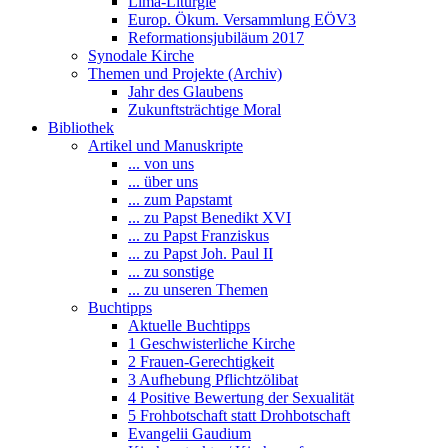
Lima-Liturgie
Europ. Ökum. Versammlung EÖV3
Reformationsjubiläum 2017
Synodale Kirche
Themen und Projekte (Archiv)
Jahr des Glaubens
Zukunftsträchtige Moral
Bibliothek
Artikel und Manuskripte
... von uns
... über uns
... zum Papstamt
... zu Papst Benedikt XVI
... zu Papst Franziskus
... zu Papst Joh. Paul II
... zu sonstige
... zu unseren Themen
Buchtipps
Aktuelle Buchtipps
1 Geschwisterliche Kirche
2 Frauen-Gerechtigkeit
3 Aufhebung Pflichtzölibat
4 Positive Bewertung der Sexualität
5 Frohbotschaft statt Drohbotschaft
Evangelii Gaudium