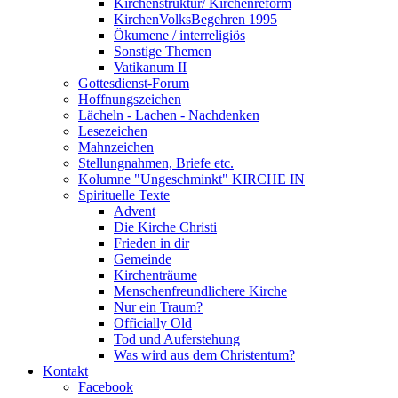
Kirchenstruktur/ Kirchenreform
KirchenVolksBegehren 1995
Ökumene / interreligiös
Sonstige Themen
Vatikanum II
Gottesdienst-Forum
Hoffnungszeichen
Lächeln - Lachen - Nachdenken
Lesezeichen
Mahnzeichen
Stellungnahmen, Briefe etc.
Kolumne "Ungeschminkt" KIRCHE IN
Spirituelle Texte
Advent
Die Kirche Christi
Frieden in dir
Gemeinde
Kirchenträume
Menschenfreundlichere Kirche
Nur ein Traum?
Officially Old
Tod und Auferstehung
Was wird aus dem Christentum?
Kontakt
Facebook