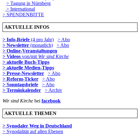
> Tagung in Nürnberg
> International
> SPENDENBITTE
AKTUELLE INFOS
> Info-Briefe
(4 pro Jahr)
> Abo
> Newsletter
(monatlich)
> Abo
> Online-Veranstaltungen
> Videos
von/mit
Wir sind Kirche
> aktuelle Buch-Tipps
> aktuelle Medien-Tipps
> Presse-Newsletter
> Abo
> Reform-Ticker
> Abo
> Sonntagsbriefe
> Abo
> Terminkalender
> Archiv
Wir sind Kirche
bei
facebook
AKTUELLE THEMEN
> Synodaler Weg in Deutschland
> Synodalität auf allen Ebenen