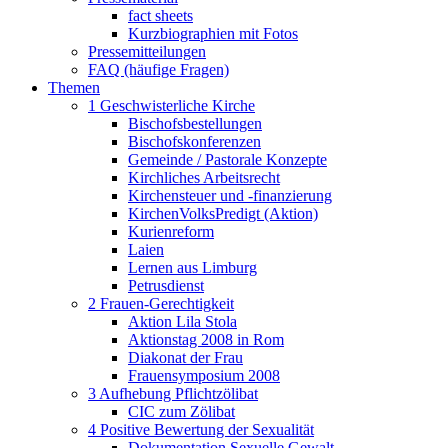
fact sheets
Kurzbiographien mit Fotos
Pressemitteilungen
FAQ (häufige Fragen)
Themen
1 Geschwisterliche Kirche
Bischofsbestellungen
Bischofskonferenzen
Gemeinde / Pastorale Konzepte
Kirchliches Arbeitsrecht
Kirchensteuer und -finanzierung
KirchenVolksPredigt (Aktion)
Kurienreform
Laien
Lernen aus Limburg
Petrusdienst
2 Frauen-Gerechtigkeit
Aktion Lila Stola
Aktionstag 2008 in Rom
Diakonat der Frau
Frauensymposium 2008
3 Aufhebung Pflichtzölibat
CIC zum Zölibat
4 Positive Bewertung der Sexualität
Dokumentation Sexuelle Gewalt