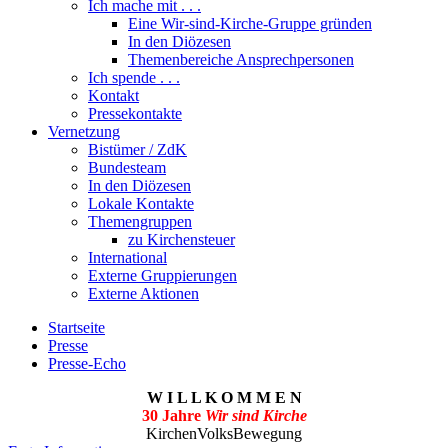
Ich mache mit . . .
Eine Wir-sind-Kirche-Gruppe gründen
In den Diözesen
Themenbereiche Ansprechpersonen
Ich spende . . .
Kontakt
Pressekontakte
Vernetzung
Bistümer / ZdK
Bundesteam
In den Diözesen
Lokale Kontakte
Themengruppen
zu Kirchensteuer
International
Externe Gruppierungen
Externe Aktionen
Startseite
Presse
Presse-Echo
W I L L K O M M E N
30 Jahre
Wir sind Kirche
KirchenVolksBewegung