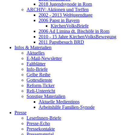
2018 Jugendsynode in Rom
ARCHIV: Aktionen und Treffen
2002 - 2013 Weltjugendtage
2006 Papst in Bayern
KirchenVolksBriefe
2006 Ad Limina dt. Bischöfe in Rom
2010 - 15 Jahre KirchenVolksBewegung
2011 Papstbesuch BRD
Infos & Materialien
Aktuelles
E-Mail-Newsletter
Faltblätter
Info-Briefe
Gelbe Reihe
Gottesdienste
Reform-Ticker
Reli-Unterricht
Sonstige Materialien
Aktuelle Medientipps
Arbeitshilfe Familien-Synode
Presse
LeserInnen-Briefe
Presse-Echo
Pressekontakte
Pressematerial