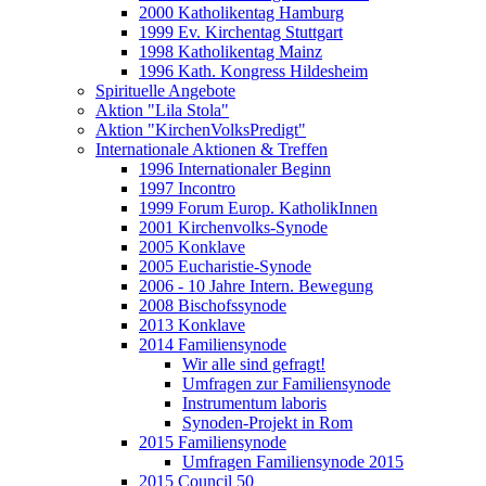
2000 Katholikentag Hamburg
1999 Ev. Kirchentag Stuttgart
1998 Katholikentag Mainz
1996 Kath. Kongress Hildesheim
Spirituelle Angebote
Aktion "Lila Stola"
Aktion "KirchenVolksPredigt"
Internationale Aktionen & Treffen
1996 Internationaler Beginn
1997 Incontro
1999 Forum Europ. KatholikInnen
2001 Kirchenvolks-Synode
2005 Konklave
2005 Eucharistie-Synode
2006 - 10 Jahre Intern. Bewegung
2008 Bischofssynode
2013 Konklave
2014 Familiensynode
Wir alle sind gefragt!
Umfragen zur Familiensynode
Instrumentum laboris
Synoden-Projekt in Rom
2015 Familiensynode
Umfragen Familiensynode 2015
2015 Council 50