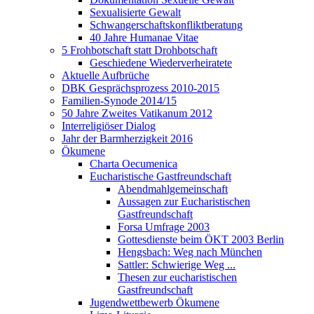
Sexualisierte Gewalt
Schwangerschaftskonfliktberatung
40 Jahre Humanae Vitae
5 Frohbotschaft statt Drohbotschaft
Geschiedene Wiederverheiratete
Aktuelle Aufbrüche
DBK Gesprächsprozess 2010-2015
Familien-Synode 2014/15
50 Jahre Zweites Vatikanum 2012
Interreligiöser Dialog
Jahr der Barmherzigkeit 2016
Ökumene
Charta Oecumenica
Eucharistische Gastfreundschaft
Abendmahlgemeinschaft
Aussagen zur Eucharistischen
Gastfreundschaft
Forsa Umfrage 2003
Gottesdienste beim ÖKT 2003 Berlin
Hengsbach: Weg nach München
Sattler: Schwierige Weg ...
Thesen zur eucharistischen
Gastfreundschaft
Jugendwettbewerb Ökumene