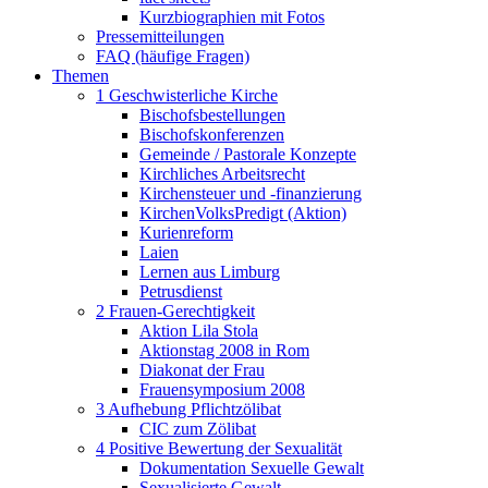
Kurzbiographien mit Fotos
Pressemitteilungen
FAQ (häufige Fragen)
Themen
1 Geschwisterliche Kirche
Bischofsbestellungen
Bischofskonferenzen
Gemeinde / Pastorale Konzepte
Kirchliches Arbeitsrecht
Kirchensteuer und -finanzierung
KirchenVolksPredigt (Aktion)
Kurienreform
Laien
Lernen aus Limburg
Petrusdienst
2 Frauen-Gerechtigkeit
Aktion Lila Stola
Aktionstag 2008 in Rom
Diakonat der Frau
Frauensymposium 2008
3 Aufhebung Pflichtzölibat
CIC zum Zölibat
4 Positive Bewertung der Sexualität
Dokumentation Sexuelle Gewalt
Sexualisierte Gewalt