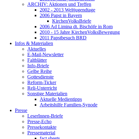
ARCHIV: Aktionen und Treffen
2002 - 2013 Weltjugendtage
2006 Papst in Bayern
KirchenVolksBriefe
2006 Ad Limina dt. Bischöfe in Rom
2010 - 15 Jahre KirchenVolksBewegung
2011 Papstbesuch BRD
Infos & Materialien
Aktuelles
E-Mail-Newsletter
Faltblätter
Info-Briefe
Gelbe Reihe
Gottesdienste
Reform-Ticker
Reli-Unterricht
Sonstige Materialien
Aktuelle Medientipps
Arbeitshilfe Familien-Synode
Presse
LeserInnen-Briefe
Presse-Echo
Pressekontakte
Pressematerial
fact sheets