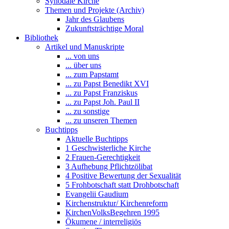
Synodale Kirche
Themen und Projekte (Archiv)
Jahr des Glaubens
Zukunftsträchtige Moral
Bibliothek
Artikel und Manuskripte
... von uns
... über uns
... zum Papstamt
... zu Papst Benedikt XVI
... zu Papst Franziskus
... zu Papst Joh. Paul II
... zu sonstige
... zu unseren Themen
Buchtipps
Aktuelle Buchtipps
1 Geschwisterliche Kirche
2 Frauen-Gerechtigkeit
3 Aufhebung Pflichtzölibat
4 Positive Bewertung der Sexualität
5 Frohbotschaft statt Drohbotschaft
Evangelii Gaudium
Kirchenstruktur/ Kirchenreform
KirchenVolksBegehren 1995
Ökumene / interreligiös