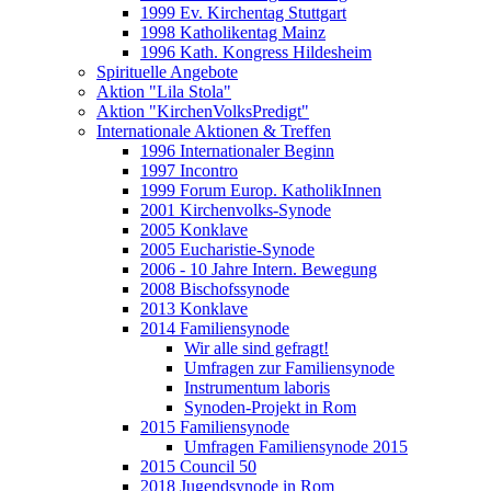
1999 Ev. Kirchentag Stuttgart
1998 Katholikentag Mainz
1996 Kath. Kongress Hildesheim
Spirituelle Angebote
Aktion "Lila Stola"
Aktion "KirchenVolksPredigt"
Internationale Aktionen & Treffen
1996 Internationaler Beginn
1997 Incontro
1999 Forum Europ. KatholikInnen
2001 Kirchenvolks-Synode
2005 Konklave
2005 Eucharistie-Synode
2006 - 10 Jahre Intern. Bewegung
2008 Bischofssynode
2013 Konklave
2014 Familiensynode
Wir alle sind gefragt!
Umfragen zur Familiensynode
Instrumentum laboris
Synoden-Projekt in Rom
2015 Familiensynode
Umfragen Familiensynode 2015
2015 Council 50
2018 Jugendsynode in Rom