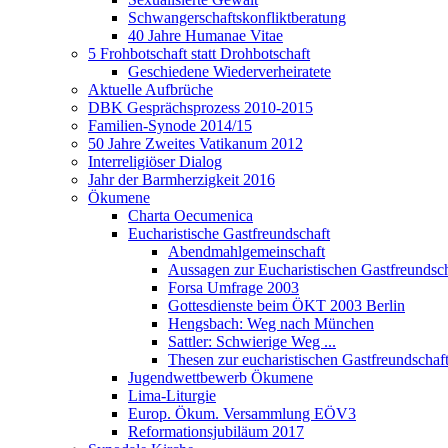
Schwangerschaftskonfliktberatung
40 Jahre Humanae Vitae
5 Frohbotschaft statt Drohbotschaft
Geschiedene Wiederverheiratete
Aktuelle Aufbrüche
DBK Gesprächsprozess 2010-2015
Familien-Synode 2014/15
50 Jahre Zweites Vatikanum 2012
Interreligiöser Dialog
Jahr der Barmherzigkeit 2016
Ökumene
Charta Oecumenica
Eucharistische Gastfreundschaft
Abendmahlgemeinschaft
Aussagen zur Eucharistischen Gastfreundsch
Forsa Umfrage 2003
Gottesdienste beim ÖKT 2003 Berlin
Hengsbach: Weg nach München
Sattler: Schwierige Weg ...
Thesen zur eucharistischen Gastfreundschaf
Jugendwettbewerb Ökumene
Lima-Liturgie
Europ. Ökum. Versammlung EÖV3
Reformationsjubiläum 2017