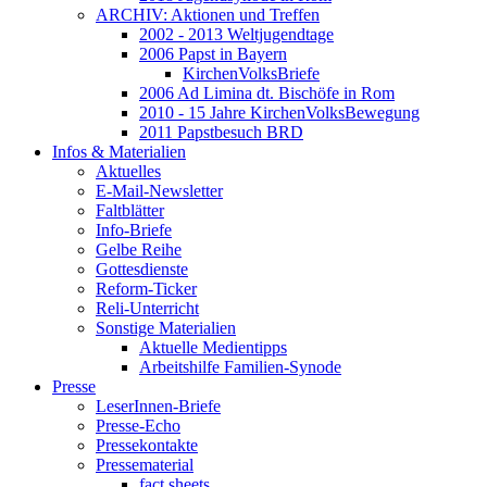
ARCHIV: Aktionen und Treffen
2002 - 2013 Weltjugendtage
2006 Papst in Bayern
KirchenVolksBriefe
2006 Ad Limina dt. Bischöfe in Rom
2010 - 15 Jahre KirchenVolksBewegung
2011 Papstbesuch BRD
Infos & Materialien
Aktuelles
E-Mail-Newsletter
Faltblätter
Info-Briefe
Gelbe Reihe
Gottesdienste
Reform-Ticker
Reli-Unterricht
Sonstige Materialien
Aktuelle Medientipps
Arbeitshilfe Familien-Synode
Presse
LeserInnen-Briefe
Presse-Echo
Pressekontakte
Pressematerial
fact sheets