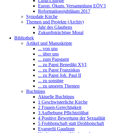
Lima-Liturgie
Europ. Ökum. Versammlung EÖV3
Reformationsjubiläum 2017
Synodale Kirche
Themen und Projekte (Archiv)
Jahr des Glaubens
Zukunftsträchtige Moral
Bibliothek
Artikel und Manuskripte
... von uns
... über uns
... zum Papstamt
... zu Papst Benedikt XVI
... zu Papst Franziskus
... zu Papst Joh. Paul II
... zu sonstige
... zu unseren Themen
Buchtipps
Aktuelle Buchtipps
1 Geschwisterliche Kirche
2 Frauen-Gerechtigkeit
3 Aufhebung Pflichtzölibat
4 Positive Bewertung der Sexualität
5 Frohbotschaft statt Drohbotschaft
Evangelii Gaudium