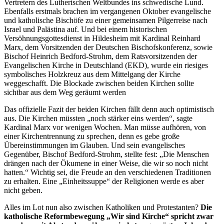
Vertretern des Lutherischen Weltbundes ins schwedische Lund.
Ebenfalls erstmals brachen im vergangenen Oktober evangelische
und katholische Bischöfe zu einer gemeinsamen Pilgerreise nach
Israel und Palästina auf. Und bei einem historischen
Versöhnungsgottesdienst in Hildesheim mit Kardinal Reinhard
Marx, dem Vorsitzenden der Deutschen Bischofskonferenz, sowie
Bischof Heinrich Bedford-Strohm, dem Ratsvorsitzenden der
Evangelischen Kirche in Deutschland (EKD), wurde ein riesiges
symbolisches Holzkreuz aus dem Mittelgang der Kirche
weggeschafft. Die Blockade zwischen beiden Kirchen sollte
sichtbar aus dem Weg geräumt werden
Das offizielle Fazit der beiden Kirchen fällt denn auch optimistisch
aus. Die Kirchen müssten „noch stärker eins werden“, sagte
Kardinal Marx vor wenigen Wochen. Man müsse aufhören, von
einer Kirchentrennung zu sprechen, denn es gebe große
Übereinstimmungen im Glauben. Und sein evangelisches
Gegenüber, Bischof Bedford-Strohm, stellte fest: „Die Menschen
drängen nach der Ökumene in einer Weise, die wir so noch nicht
hatten.“ Wichtig sei, die Freude an den verschiedenen Traditionen
zu erhalten. Eine „Einheitssuppe“ der Religionen werde es aber
nicht geben.
Alles im Lot nun also zwischen Katholiken und Protestanten?
Die
katholische Reformbewegung „Wir sind Kirche“ spricht zwar