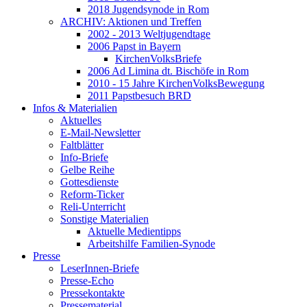
2018 Jugendsynode in Rom
ARCHIV: Aktionen und Treffen
2002 - 2013 Weltjugendtage
2006 Papst in Bayern
KirchenVolksBriefe
2006 Ad Limina dt. Bischöfe in Rom
2010 - 15 Jahre KirchenVolksBewegung
2011 Papstbesuch BRD
Infos & Materialien
Aktuelles
E-Mail-Newsletter
Faltblätter
Info-Briefe
Gelbe Reihe
Gottesdienste
Reform-Ticker
Reli-Unterricht
Sonstige Materialien
Aktuelle Medientipps
Arbeitshilfe Familien-Synode
Presse
LeserInnen-Briefe
Presse-Echo
Pressekontakte
Pressematerial