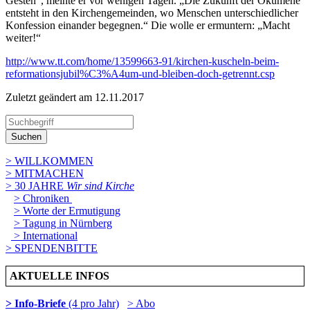
Gesten“, meinte er vor wenigen Tagen. „Die Zukunft der Ökumene
entsteht in den Kirchengemeinden, wo Menschen unterschiedlicher
Konfession einander begegnen.“ Die wolle er ermuntern: „Macht
weiter!“
http://www.tt.com/home/13599663-91/kirchen-kuscheln-beim-
reformationsjubil%C3%A4um-und-bleiben-doch-getrennt.csp
Zuletzt geändert am 12­.11.2017
Suchen
> WILLKOMMEN
> MITMACHEN
> 30 JAHRE
Wir sind Kirche
> Chroniken
> Worte der Ermutigung
> Tagung in Nürnberg
> International
> SPENDENBITTE
AKTUELLE INFOS
> Info-Briefe
(4 pro Jahr)
> Abo