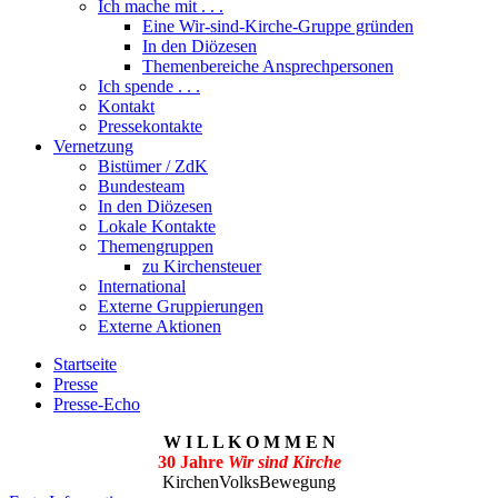
Ich mache mit . . .
Eine Wir-sind-Kirche-Gruppe gründen
In den Diözesen
Themenbereiche Ansprechpersonen
Ich spende . . .
Kontakt
Pressekontakte
Vernetzung
Bistümer / ZdK
Bundesteam
In den Diözesen
Lokale Kontakte
Themengruppen
zu Kirchensteuer
International
Externe Gruppierungen
Externe Aktionen
Startseite
Presse
Presse-Echo
W I L L K O M M E N
30 Jahre
Wir sind Kirche
KirchenVolksBewegung