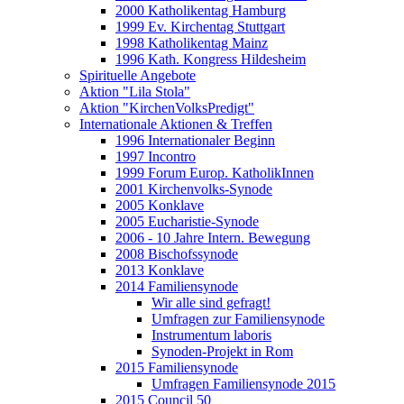
2000 Katholikentag Hamburg
1999 Ev. Kirchentag Stuttgart
1998 Katholikentag Mainz
1996 Kath. Kongress Hildesheim
Spirituelle Angebote
Aktion "Lila Stola"
Aktion "KirchenVolksPredigt"
Internationale Aktionen & Treffen
1996 Internationaler Beginn
1997 Incontro
1999 Forum Europ. KatholikInnen
2001 Kirchenvolks-Synode
2005 Konklave
2005 Eucharistie-Synode
2006 - 10 Jahre Intern. Bewegung
2008 Bischofssynode
2013 Konklave
2014 Familiensynode
Wir alle sind gefragt!
Umfragen zur Familiensynode
Instrumentum laboris
Synoden-Projekt in Rom
2015 Familiensynode
Umfragen Familiensynode 2015
2015 Council 50