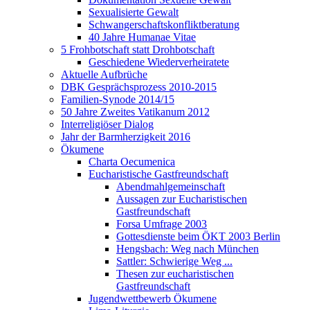
Sexualisierte Gewalt
Schwangerschaftskonfliktberatung
40 Jahre Humanae Vitae
5 Frohbotschaft statt Drohbotschaft
Geschiedene Wiederverheiratete
Aktuelle Aufbrüche
DBK Gesprächsprozess 2010-2015
Familien-Synode 2014/15
50 Jahre Zweites Vatikanum 2012
Interreligiöser Dialog
Jahr der Barmherzigkeit 2016
Ökumene
Charta Oecumenica
Eucharistische Gastfreundschaft
Abendmahlgemeinschaft
Aussagen zur Eucharistischen
Gastfreundschaft
Forsa Umfrage 2003
Gottesdienste beim ÖKT 2003 Berlin
Hengsbach: Weg nach München
Sattler: Schwierige Weg ...
Thesen zur eucharistischen
Gastfreundschaft
Jugendwettbewerb Ökumene