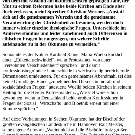
von dem mit Abstand am ökumenischsten geprägten Jahr, der
Mut zu echten Reformen habe beide Kirchen am Ende aber
doch verlassen, meint Sprecher Christian Weisner. „Anstatt
sich auf die gemeinsamen Wurzeln und die gemeinsame
Verantwortung der Christenheit zu besinnen, werden doch
immer wieder einzelne theologische Fragen, Unterschiede im
Ämterverständnis und leider zunehmend auch Differenzen in
ethischen Fragen herangezogen, um weitere Schritte
aufeinander zu in der Ökumene zu vermeiden.“
So nannte es der Kölner Kardinal Rainer Maria Woelki kürzlich
einen „Etikettenschwindel“, wenn Protestanten von einer
„versöhnten Verschiedenheit“ sprächen - und damit
konfessionsbegründete Unterschiede in wechselseitig bereichernde
Dimensionen umdeuteten. Für ein gemeinsames Abendmahl sei dies
keine Grundlage. Einen „zunehmenden Dissens in moral- und
sozialethischen Fragen“ attestierte Woelki beiden Kirchen in seinem
Beitrag für die Herder Korrespondenz. „Wie viel wäre schon
gewonnen, wenn in Deutschland beide großen Konfessionen in
Fragen der Sozial-, Wirtschafts- und Bioethik erneut mit einer
Stimme sprächen.“
Auf diese Vorhaltungen in Sachen Ökumene hat der Bischof der
größten evangelischen Landeskirche in Hannover, Ralf Meister,
seine eigene Antwort: „Wartet nicht auf die Bischöfe, trotz großer