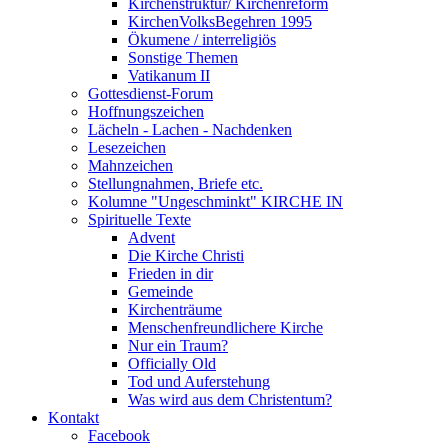
Kirchenstruktur/ Kirchenreform
KirchenVolksBegehren 1995
Ökumene / interreligiös
Sonstige Themen
Vatikanum II
Gottesdienst-Forum
Hoffnungszeichen
Lächeln - Lachen - Nachdenken
Lesezeichen
Mahnzeichen
Stellungnahmen, Briefe etc.
Kolumne "Ungeschminkt" KIRCHE IN
Spirituelle Texte
Advent
Die Kirche Christi
Frieden in dir
Gemeinde
Kirchenträume
Menschenfreundlichere Kirche
Nur ein Traum?
Officially Old
Tod und Auferstehung
Was wird aus dem Christentum?
Kontakt
Facebook