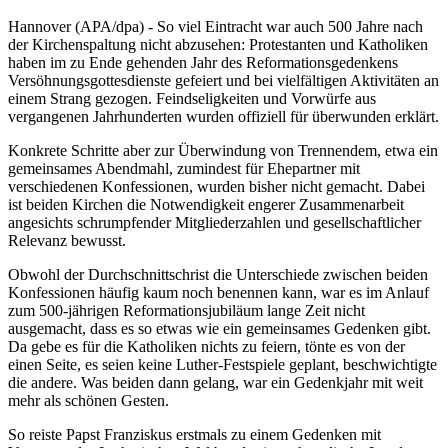
Hannover (APA/dpa) - So viel Eintracht war auch 500 Jahre nach
der Kirchenspaltung nicht abzusehen: Protestanten und Katholiken
haben im zu Ende gehenden Jahr des Reformationsgedenkens
Versöhnungsgottesdienste gefeiert und bei vielfältigen Aktivitäten an
einem Strang gezogen. Feindseligkeiten und Vorwürfe aus
vergangenen Jahrhunderten wurden offiziell für überwunden erklärt.
Konkrete Schritte aber zur Überwindung von Trennendem, etwa ein
gemeinsames Abendmahl, zumindest für Ehepartner mit
verschiedenen Konfessionen, wurden bisher nicht gemacht. Dabei
ist beiden Kirchen die Notwendigkeit engerer Zusammenarbeit
angesichts schrumpfender Mitgliederzahlen und gesellschaftlicher
Relevanz bewusst.
Obwohl der Durchschnittschrist die Unterschiede zwischen beiden
Konfessionen häufig kaum noch benennen kann, war es im Anlauf
zum 500-jährigen Reformationsjubiläum lange Zeit nicht
ausgemacht, dass es so etwas wie ein gemeinsames Gedenken gibt.
Da gebe es für die Katholiken nichts zu feiern, tönte es von der
einen Seite, es seien keine Luther-Festspiele geplant, beschwichtigte
die andere. Was beiden dann gelang, war ein Gedenkjahr mit weit
mehr als schönen Gesten.
So reiste Papst Franziskus erstmals zu einem Gedenken mit