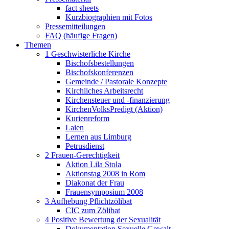
fact sheets
Kurzbiographien mit Fotos
Pressemitteilungen
FAQ (häufige Fragen)
Themen
1 Geschwisterliche Kirche
Bischofsbestellungen
Bischofskonferenzen
Gemeinde / Pastorale Konzepte
Kirchliches Arbeitsrecht
Kirchensteuer und -finanzierung
KirchenVolksPredigt (Aktion)
Kurienreform
Laien
Lernen aus Limburg
Petrusdienst
2 Frauen-Gerechtigkeit
Aktion Lila Stola
Aktionstag 2008 in Rom
Diakonat der Frau
Frauensymposium 2008
3 Aufhebung Pflichtzölibat
CIC zum Zölibat
4 Positive Bewertung der Sexualität
Dokumentation Sexuelle Gewalt