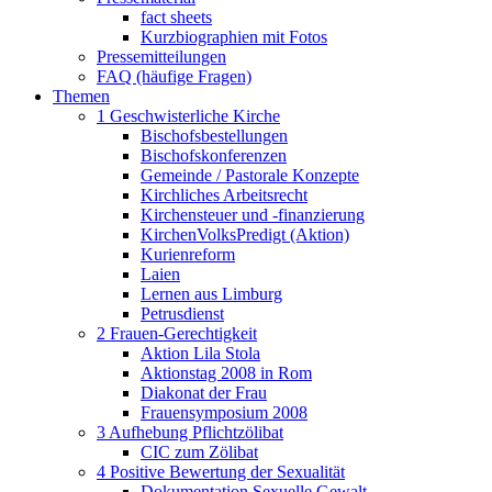
fact sheets
Kurzbiographien mit Fotos
Pressemitteilungen
FAQ (häufige Fragen)
Themen
1 Geschwisterliche Kirche
Bischofsbestellungen
Bischofskonferenzen
Gemeinde / Pastorale Konzepte
Kirchliches Arbeitsrecht
Kirchensteuer und -finanzierung
KirchenVolksPredigt (Aktion)
Kurienreform
Laien
Lernen aus Limburg
Petrusdienst
2 Frauen-Gerechtigkeit
Aktion Lila Stola
Aktionstag 2008 in Rom
Diakonat der Frau
Frauensymposium 2008
3 Aufhebung Pflichtzölibat
CIC zum Zölibat
4 Positive Bewertung der Sexualität
Dokumentation Sexuelle Gewalt