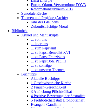
Lima-Liturgie
Europ. Ökum. Versammlung EÖV3
Reformationsjubiläum 2017
Synodale Kirche
Themen und Projekte (Archiv)
Jahr des Glaubens
Zukunftsträchtige Moral
Bibliothek
Artikel und Manuskripte
... von uns
... über uns
... zum Papstamt
... zu Papst Benedikt XVI
... zu Papst Franziskus
... zu Papst Joh. Paul II
... zu sonstige
... zu unseren Themen
Buchtipps
Aktuelle Buchtipps
1 Geschwisterliche Kirche
2 Frauen-Gerechtigkeit
3 Aufhebung Pflichtzölibat
4 Positive Bewertung der Sexualität
5 Frohbotschaft statt Drohbotschaft
Evangelii Gaudium