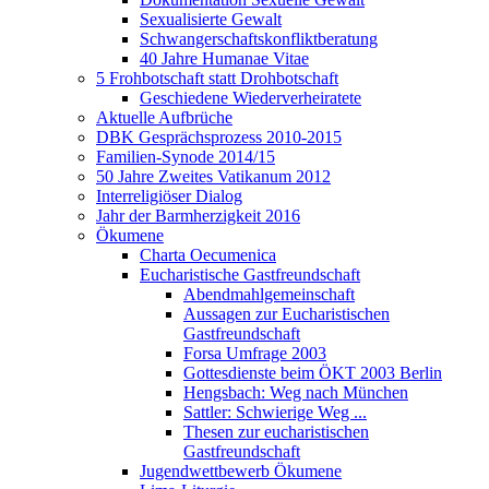
Sexualisierte Gewalt
Schwangerschaftskonfliktberatung
40 Jahre Humanae Vitae
5 Frohbotschaft statt Drohbotschaft
Geschiedene Wiederverheiratete
Aktuelle Aufbrüche
DBK Gesprächsprozess 2010-2015
Familien-Synode 2014/15
50 Jahre Zweites Vatikanum 2012
Interreligiöser Dialog
Jahr der Barmherzigkeit 2016
Ökumene
Charta Oecumenica
Eucharistische Gastfreundschaft
Abendmahlgemeinschaft
Aussagen zur Eucharistischen
Gastfreundschaft
Forsa Umfrage 2003
Gottesdienste beim ÖKT 2003 Berlin
Hengsbach: Weg nach München
Sattler: Schwierige Weg ...
Thesen zur eucharistischen
Gastfreundschaft
Jugendwettbewerb Ökumene