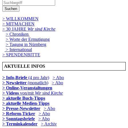
Suchen
> WILLKOMMEN
> MITMACHEN
> 30 JAHRE
Wir sind Kirche
> Chroniken
> Worte der Ermutigung
> Tagung in Nürnberg
> International
> SPENDENBITTE
AKTUELLE INFOS
> Info-Briefe
(4 pro Jahr)
> Abo
> Newsletter
(monatlich)
> Abo
> Online-Veranstaltungen
> Videos
von/mit
Wir sind Kirche
> aktuelle Buch-Tipps
> aktuelle Medien-Tipps
> Presse-Newsletter
> Abo
> Reform-Ticker
> Abo
> Sonntagsbriefe
> Abo
> Terminkalender
> Archiv