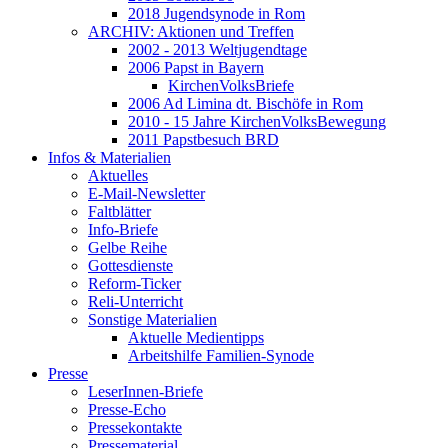
2018 Jugendsynode in Rom
ARCHIV: Aktionen und Treffen
2002 - 2013 Weltjugendtage
2006 Papst in Bayern
KirchenVolksBriefe
2006 Ad Limina dt. Bischöfe in Rom
2010 - 15 Jahre KirchenVolksBewegung
2011 Papstbesuch BRD
Infos & Materialien
Aktuelles
E-Mail-Newsletter
Faltblätter
Info-Briefe
Gelbe Reihe
Gottesdienste
Reform-Ticker
Reli-Unterricht
Sonstige Materialien
Aktuelle Medientipps
Arbeitshilfe Familien-Synode
Presse
LeserInnen-Briefe
Presse-Echo
Pressekontakte
Pressematerial