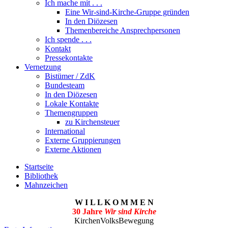
Ich mache mit . . .
Eine Wir-sind-Kirche-Gruppe gründen
In den Diözesen
Themenbereiche Ansprechpersonen
Ich spende . . .
Kontakt
Pressekontakte
Vernetzung
Bistümer / ZdK
Bundesteam
In den Diözesen
Lokale Kontakte
Themengruppen
zu Kirchensteuer
International
Externe Gruppierungen
Externe Aktionen
Startseite
Bibliothek
Mahnzeichen
W I L L K O M M E N
30 Jahre
Wir sind Kirche
KirchenVolksBewegung