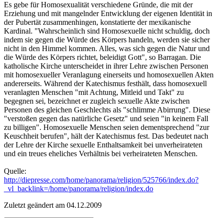
Es gebe für Homosexualität verschiedene Gründe, die mit der
Erziehung und mit mangelnder Entwicklung der eigenen Identität in
der Pubertät zusammenhingen, konstatierte der mexikanische
Kardinal. "Wahrscheinlich sind Homosexuelle nicht schuldig, doch
indem sie gegen die Würde des Körpers handeln, werden sie sicher
nicht in den Himmel kommen. Alles, was sich gegen die Natur und
die Würde des Körpers richtet, beleidigt Gott", so Barragan. Die
katholische Kirche unterscheidet in ihrer Lehre zwischen Personen
mit homosexueller Veranlagung einerseits und homosexuellen Akten
andererseits. Während der Katechismus festhält, dass homosexuell
veranlagten Menschen "mit Achtung, Mitleid und Takt" zu
begegnen sei, bezeichnet er zugleich sexuelle Akte zwischen
Personen des gleichen Geschlechts als "schlimme Abirrung". Diese
"verstoßen gegen das natürliche Gesetz" und seien "in keinem Fall
zu billigen". Homosexuelle Menschen seien dementsprechend "zur
Keuschheit berufen", hält der Katechismus fest. Das bedeutet nach
der Lehre der Kirche sexuelle Enthaltsamkeit bei unverheirateten
und ein treues eheliches Verhältnis bei verheirateten Menschen.
Quelle:
http://diepresse.com/home/panorama/religion/525766/index.do?
_vl_backlink=/home/panorama/religion/index.do
Zuletzt geändert am 04­.12.2009