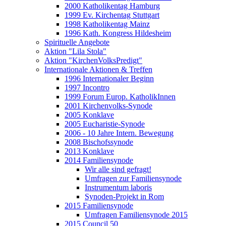
2000 Katholikentag Hamburg
1999 Ev. Kirchentag Stuttgart
1998 Katholikentag Mainz
1996 Kath. Kongress Hildesheim
Spirituelle Angebote
Aktion "Lila Stola"
Aktion "KirchenVolksPredigt"
Internationale Aktionen & Treffen
1996 Internationaler Beginn
1997 Incontro
1999 Forum Europ. KatholikInnen
2001 Kirchenvolks-Synode
2005 Konklave
2005 Eucharistie-Synode
2006 - 10 Jahre Intern. Bewegung
2008 Bischofssynode
2013 Konklave
2014 Familiensynode
Wir alle sind gefragt!
Umfragen zur Familiensynode
Instrumentum laboris
Synoden-Projekt in Rom
2015 Familiensynode
Umfragen Familiensynode 2015
2015 Council 50