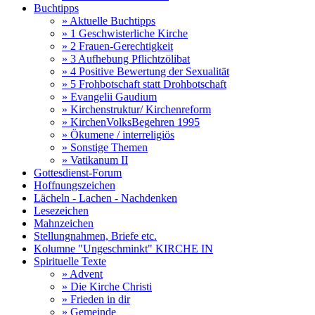
Buchtipps
» Aktuelle Buchtipps
» 1 Geschwisterliche Kirche
» 2 Frauen-Gerechtigkeit
» 3 Aufhebung Pflichtzölibat
» 4 Positive Bewertung der Sexualität
» 5 Frohbotschaft statt Drohbotschaft
» Evangelii Gaudium
» Kirchenstruktur/ Kirchenreform
» KirchenVolksBegehren 1995
» Ökumene / interreligiös
» Sonstige Themen
» Vatikanum II
Gottesdienst-Forum
Hoffnungszeichen
Lächeln - Lachen - Nachdenken
Lesezeichen
Mahnzeichen
Stellungnahmen, Briefe etc.
Kolumne "Ungeschminkt" KIRCHE IN
Spirituelle Texte
» Advent
» Die Kirche Christi
» Frieden in dir
» Gemeinde