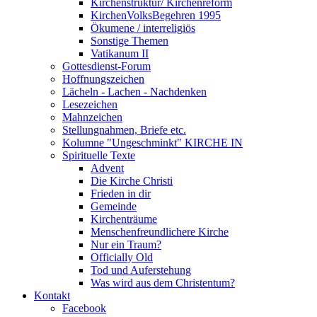
Kirchenstruktur/ Kirchenreform
KirchenVolksBegehren 1995
Ökumene / interreligiös
Sonstige Themen
Vatikanum II
Gottesdienst-Forum
Hoffnungszeichen
Lächeln - Lachen - Nachdenken
Lesezeichen
Mahnzeichen
Stellungnahmen, Briefe etc.
Kolumne "Ungeschminkt" KIRCHE IN
Spirituelle Texte
Advent
Die Kirche Christi
Frieden in dir
Gemeinde
Kirchenträume
Menschenfreundlichere Kirche
Nur ein Traum?
Officially Old
Tod und Auferstehung
Was wird aus dem Christentum?
Kontakt
Facebook