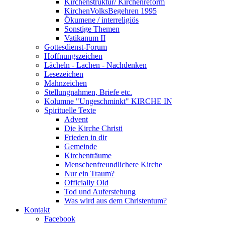
Kirchenstruktur/ Kirchenreform
KirchenVolksBegehren 1995
Ökumene / interreligiös
Sonstige Themen
Vatikanum II
Gottesdienst-Forum
Hoffnungszeichen
Lächeln - Lachen - Nachdenken
Lesezeichen
Mahnzeichen
Stellungnahmen, Briefe etc.
Kolumne "Ungeschminkt" KIRCHE IN
Spirituelle Texte
Advent
Die Kirche Christi
Frieden in dir
Gemeinde
Kirchenträume
Menschenfreundlichere Kirche
Nur ein Traum?
Officially Old
Tod und Auferstehung
Was wird aus dem Christentum?
Kontakt
Facebook