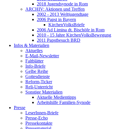
2018 Jugendsynode in Rom
ARCHIV: Aktionen und Treffen
2002 - 2013 Weltjugendtage
2006 Papst in Bayern
KirchenVolksBriefe
2006 Ad Limina dt. Bischöfe in Rom
2010 - 15 Jahre KirchenVolksBewegung
2011 Papstbesuch BRD
Infos & Materialien
Aktuelles
E-Mail-Newsletter
Faltblätter
Info-Briefe
Gelbe Reihe
Gottesdienste
Reform-Ticker
Reli-Unterricht
Sonstige Materialien
Aktuelle Medientipps
Arbeitshilfe Familien-Synode
Presse
LeserInnen-Briefe
Presse-Echo
Pressekontakte
Pressematerial