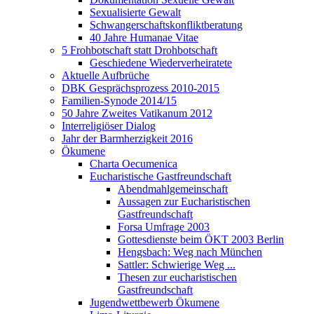
Sexualisierte Gewalt
Schwangerschaftskonfliktberatung
40 Jahre Humanae Vitae
5 Frohbotschaft statt Drohbotschaft
Geschiedene Wiederverheiratete
Aktuelle Aufbrüche
DBK Gesprächsprozess 2010-2015
Familien-Synode 2014/15
50 Jahre Zweites Vatikanum 2012
Interreligiöser Dialog
Jahr der Barmherzigkeit 2016
Ökumene
Charta Oecumenica
Eucharistische Gastfreundschaft
Abendmahlgemeinschaft
Aussagen zur Eucharistischen
Gastfreundschaft
Forsa Umfrage 2003
Gottesdienste beim ÖKT 2003 Berlin
Hengsbach: Weg nach München
Sattler: Schwierige Weg ...
Thesen zur eucharistischen
Gastfreundschaft
Jugendwettbewerb Ökumene