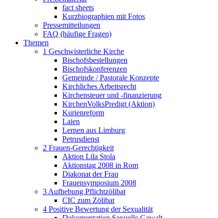
fact sheets
Kurzbiographien mit Fotos
Pressemitteilungen
FAQ (häufige Fragen)
Themen
1 Geschwisterliche Kirche
Bischofsbestellungen
Bischofskonferenzen
Gemeinde / Pastorale Konzepte
Kirchliches Arbeitsrecht
Kirchensteuer und -finanzierung
KirchenVolksPredigt (Aktion)
Kurienreform
Laien
Lernen aus Limburg
Petrusdienst
2 Frauen-Gerechtigkeit
Aktion Lila Stola
Aktionstag 2008 in Rom
Diakonat der Frau
Frauensymposium 2008
3 Aufhebung Pflichtzölibat
CIC zum Zölibat
4 Positive Bewertung der Sexualität
Dokumentation Sexuelle Gewalt