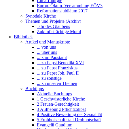
Lima-Liturgie
Europ. Ökum. Versammlung EÖV3
Reformationsjubiläum 2017
Synodale Kirche
Themen und Projekte (Archiv)
Jahr des Glaubens
Zukunftsträchtige Moral
Bibliothek
Artikel und Manuskripte
... von uns
... über uns
... zum Papstamt
... zu Papst Benedikt XVI
... zu Papst Franziskus
... zu Papst Joh. Paul II
... zu sonstige
... zu unseren Themen
Buchtipps
Aktuelle Buchtipps
1 Geschwisterliche Kirche
2 Frauen-Gerechtigkeit
3 Aufhebung Pflichtzölibat
4 Positive Bewertung der Sexualität
5 Frohbotschaft statt Drohbotschaft
Evangelii Gaudium