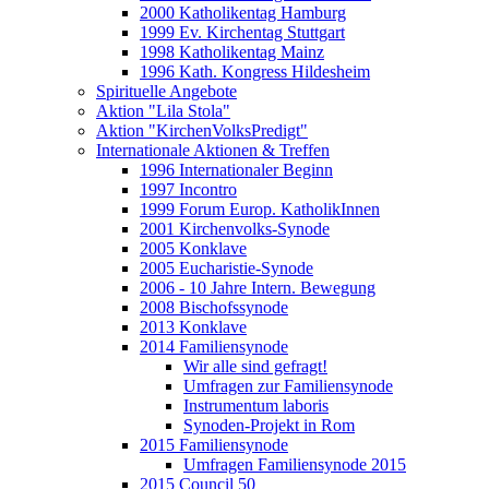
2000 Katholikentag Hamburg
1999 Ev. Kirchentag Stuttgart
1998 Katholikentag Mainz
1996 Kath. Kongress Hildesheim
Spirituelle Angebote
Aktion "Lila Stola"
Aktion "KirchenVolksPredigt"
Internationale Aktionen & Treffen
1996 Internationaler Beginn
1997 Incontro
1999 Forum Europ. KatholikInnen
2001 Kirchenvolks-Synode
2005 Konklave
2005 Eucharistie-Synode
2006 - 10 Jahre Intern. Bewegung
2008 Bischofssynode
2013 Konklave
2014 Familiensynode
Wir alle sind gefragt!
Umfragen zur Familiensynode
Instrumentum laboris
Synoden-Projekt in Rom
2015 Familiensynode
Umfragen Familiensynode 2015
2015 Council 50