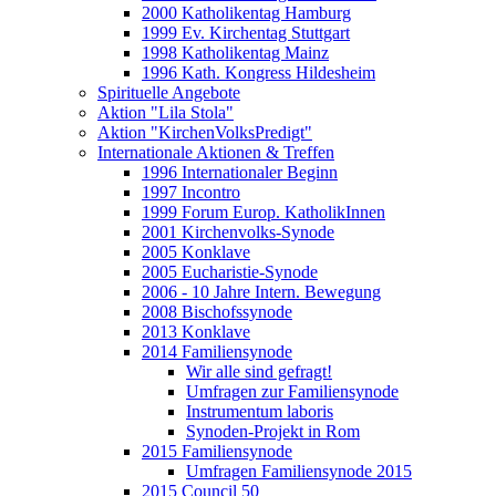
2000 Katholikentag Hamburg
1999 Ev. Kirchentag Stuttgart
1998 Katholikentag Mainz
1996 Kath. Kongress Hildesheim
Spirituelle Angebote
Aktion "Lila Stola"
Aktion "KirchenVolksPredigt"
Internationale Aktionen & Treffen
1996 Internationaler Beginn
1997 Incontro
1999 Forum Europ. KatholikInnen
2001 Kirchenvolks-Synode
2005 Konklave
2005 Eucharistie-Synode
2006 - 10 Jahre Intern. Bewegung
2008 Bischofssynode
2013 Konklave
2014 Familiensynode
Wir alle sind gefragt!
Umfragen zur Familiensynode
Instrumentum laboris
Synoden-Projekt in Rom
2015 Familiensynode
Umfragen Familiensynode 2015
2015 Council 50