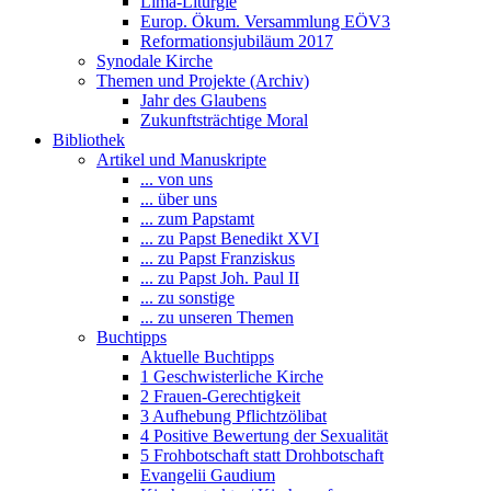
Lima-Liturgie
Europ. Ökum. Versammlung EÖV3
Reformationsjubiläum 2017
Synodale Kirche
Themen und Projekte (Archiv)
Jahr des Glaubens
Zukunftsträchtige Moral
Bibliothek
Artikel und Manuskripte
... von uns
... über uns
... zum Papstamt
... zu Papst Benedikt XVI
... zu Papst Franziskus
... zu Papst Joh. Paul II
... zu sonstige
... zu unseren Themen
Buchtipps
Aktuelle Buchtipps
1 Geschwisterliche Kirche
2 Frauen-Gerechtigkeit
3 Aufhebung Pflichtzölibat
4 Positive Bewertung der Sexualität
5 Frohbotschaft statt Drohbotschaft
Evangelii Gaudium