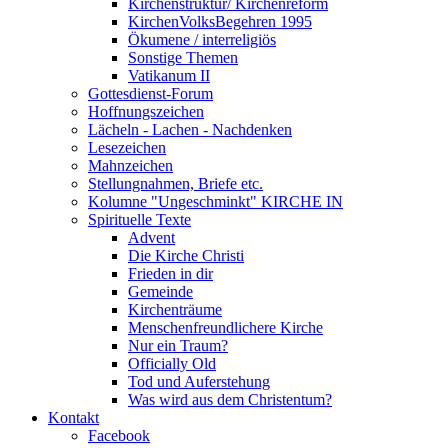
Kirchenstruktur/ Kirchenreform
KirchenVolksBegehren 1995
Ökumene / interreligiös
Sonstige Themen
Vatikanum II
Gottesdienst-Forum
Hoffnungszeichen
Lächeln - Lachen - Nachdenken
Lesezeichen
Mahnzeichen
Stellungnahmen, Briefe etc.
Kolumne "Ungeschminkt" KIRCHE IN
Spirituelle Texte
Advent
Die Kirche Christi
Frieden in dir
Gemeinde
Kirchenträume
Menschenfreundlichere Kirche
Nur ein Traum?
Officially Old
Tod und Auferstehung
Was wird aus dem Christentum?
Kontakt
Facebook