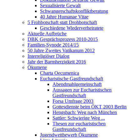
Sexualisierte Gewalt
Schwangerschaftskonfliktberatung
40 Jahre Humanae Vitae
5 Frohbotschaft statt Drohbotschaft
Geschiedene Wiederverheiratete
Aktuelle Aufbrüche
DBK Gesprächsprozess 2010-2015
Familien-Synode 2014/15
50 Jahre Zweites Vatikanum 2012
Interreligiöser Dialog
Jahr der Barmherzigkeit 2016
Ökumene
Charta Oecumenica
Eucharistische Gastfreundschaft
Abendmahlgemeinschaft
Aussagen zur Eucharistischen
Gastfreundschaft
Forsa Umfrage 2003
Gottesdienste beim ÖKT 2003 Berlin
Hengsbach: Weg nach München
Sattler: Schwierige Weg ...
Thesen zur eucharistischen
Gastfreundschaft
Jugendwettbewerb Ökumene