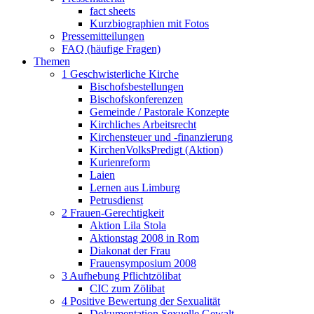
fact sheets
Kurzbiographien mit Fotos
Pressemitteilungen
FAQ (häufige Fragen)
Themen
1 Geschwisterliche Kirche
Bischofsbestellungen
Bischofskonferenzen
Gemeinde / Pastorale Konzepte
Kirchliches Arbeitsrecht
Kirchensteuer und -finanzierung
KirchenVolksPredigt (Aktion)
Kurienreform
Laien
Lernen aus Limburg
Petrusdienst
2 Frauen-Gerechtigkeit
Aktion Lila Stola
Aktionstag 2008 in Rom
Diakonat der Frau
Frauensymposium 2008
3 Aufhebung Pflichtzölibat
CIC zum Zölibat
4 Positive Bewertung der Sexualität
Dokumentation Sexuelle Gewalt