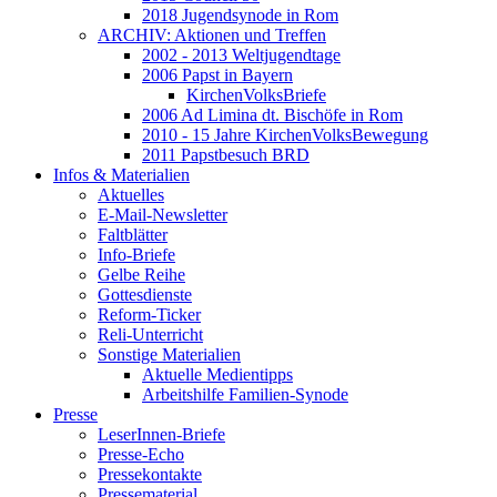
2018 Jugendsynode in Rom
ARCHIV: Aktionen und Treffen
2002 - 2013 Weltjugendtage
2006 Papst in Bayern
KirchenVolksBriefe
2006 Ad Limina dt. Bischöfe in Rom
2010 - 15 Jahre KirchenVolksBewegung
2011 Papstbesuch BRD
Infos & Materialien
Aktuelles
E-Mail-Newsletter
Faltblätter
Info-Briefe
Gelbe Reihe
Gottesdienste
Reform-Ticker
Reli-Unterricht
Sonstige Materialien
Aktuelle Medientipps
Arbeitshilfe Familien-Synode
Presse
LeserInnen-Briefe
Presse-Echo
Pressekontakte
Pressematerial