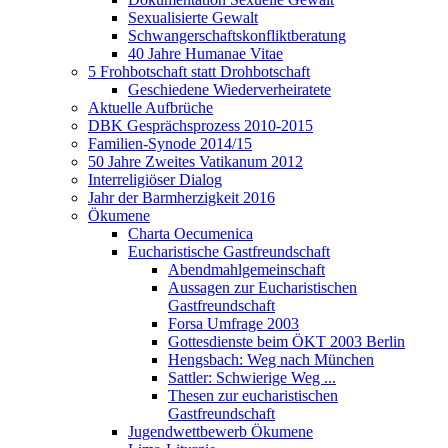
Sexualisierte Gewalt
Schwangerschaftskonfliktberatung
40 Jahre Humanae Vitae
5 Frohbotschaft statt Drohbotschaft
Geschiedene Wiederverheiratete
Aktuelle Aufbrüche
DBK Gesprächsprozess 2010-2015
Familien-Synode 2014/15
50 Jahre Zweites Vatikanum 2012
Interreligiöser Dialog
Jahr der Barmherzigkeit 2016
Ökumene
Charta Oecumenica
Eucharistische Gastfreundschaft
Abendmahlgemeinschaft
Aussagen zur Eucharistischen
Gastfreundschaft
Forsa Umfrage 2003
Gottesdienste beim ÖKT 2003 Berlin
Hengsbach: Weg nach München
Sattler: Schwierige Weg ...
Thesen zur eucharistischen
Gastfreundschaft
Jugendwettbewerb Ökumene