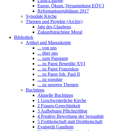
Lima-Liturgie
Europ. Ökum. Versammlung EÖV3
Reformationsjubiläum 2017
Synodale Kirche
Themen und Projekte (Archiv)
Jahr des Glaubens
Zukunftsträchtige Moral
Bibliothek
Artikel und Manuskripte
... von uns
... über uns
... zum Papstamt
... zu Papst Benedikt XVI
... zu Papst Franziskus
... zu Papst Joh. Paul II
... zu sonstige
... zu unseren Themen
Buchtipps
Aktuelle Buchtipps
1 Geschwisterliche Kirche
2 Frauen-Gerechtigkeit
3 Aufhebung Pflichtzölibat
4 Positive Bewertung der Sexualität
5 Frohbotschaft statt Drohbotschaft
Evangelii Gaudium