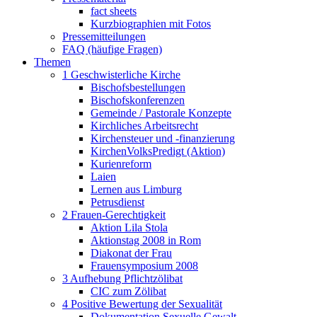
fact sheets
Kurzbiographien mit Fotos
Pressemitteilungen
FAQ (häufige Fragen)
Themen
1 Geschwisterliche Kirche
Bischofsbestellungen
Bischofskonferenzen
Gemeinde / Pastorale Konzepte
Kirchliches Arbeitsrecht
Kirchensteuer und -finanzierung
KirchenVolksPredigt (Aktion)
Kurienreform
Laien
Lernen aus Limburg
Petrusdienst
2 Frauen-Gerechtigkeit
Aktion Lila Stola
Aktionstag 2008 in Rom
Diakonat der Frau
Frauensymposium 2008
3 Aufhebung Pflichtzölibat
CIC zum Zölibat
4 Positive Bewertung der Sexualität
Dokumentation Sexuelle Gewalt