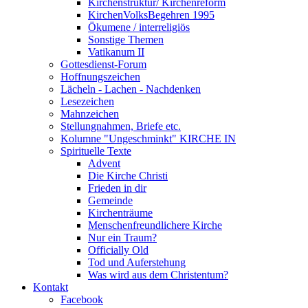
Kirchenstruktur/ Kirchenreform
KirchenVolksBegehren 1995
Ökumene / interreligiös
Sonstige Themen
Vatikanum II
Gottesdienst-Forum
Hoffnungszeichen
Lächeln - Lachen - Nachdenken
Lesezeichen
Mahnzeichen
Stellungnahmen, Briefe etc.
Kolumne "Ungeschminkt" KIRCHE IN
Spirituelle Texte
Advent
Die Kirche Christi
Frieden in dir
Gemeinde
Kirchenträume
Menschenfreundlichere Kirche
Nur ein Traum?
Officially Old
Tod und Auferstehung
Was wird aus dem Christentum?
Kontakt
Facebook