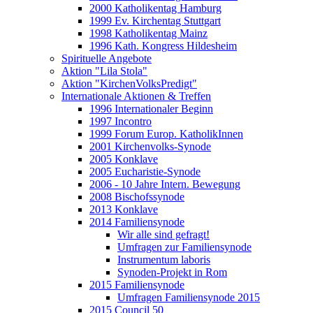
2000 Katholikentag Hamburg
1999 Ev. Kirchentag Stuttgart
1998 Katholikentag Mainz
1996 Kath. Kongress Hildesheim
Spirituelle Angebote
Aktion "Lila Stola"
Aktion "KirchenVolksPredigt"
Internationale Aktionen & Treffen
1996 Internationaler Beginn
1997 Incontro
1999 Forum Europ. KatholikInnen
2001 Kirchenvolks-Synode
2005 Konklave
2005 Eucharistie-Synode
2006 - 10 Jahre Intern. Bewegung
2008 Bischofssynode
2013 Konklave
2014 Familiensynode
Wir alle sind gefragt!
Umfragen zur Familiensynode
Instrumentum laboris
Synoden-Projekt in Rom
2015 Familiensynode
Umfragen Familiensynode 2015
2015 Council 50