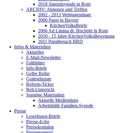
2018 Jugendsynode in Rom
ARCHIV: Aktionen und Treffen
2002 - 2013 Weltjugendtage
2006 Papst in Bayern
KirchenVolksBriefe
2006 Ad Limina dt. Bischöfe in Rom
2010 - 15 Jahre KirchenVolksBewegung
2011 Papstbesuch BRD
Infos & Materialien
Aktuelles
E-Mail-Newsletter
Faltblätter
Info-Briefe
Gelbe Reihe
Gottesdienste
Reform-Ticker
Reli-Unterricht
Sonstige Materialien
Aktuelle Medientipps
Arbeitshilfe Familien-Synode
Presse
LeserInnen-Briefe
Presse-Echo
Pressekontakte
Pressematerial