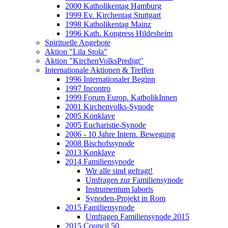
2000 Katholikentag Hamburg
1999 Ev. Kirchentag Stuttgart
1998 Katholikentag Mainz
1996 Kath. Kongress Hildesheim
Spirituelle Angebote
Aktion "Lila Stola"
Aktion "KirchenVolksPredigt"
Internationale Aktionen & Treffen
1996 Internationaler Beginn
1997 Incontro
1999 Forum Europ. KatholikInnen
2001 Kirchenvolks-Synode
2005 Konklave
2005 Eucharistie-Synode
2006 - 10 Jahre Intern. Bewegung
2008 Bischofssynode
2013 Konklave
2014 Familiensynode
Wir alle sind gefragt!
Umfragen zur Familiensynode
Instrumentum laboris
Synoden-Projekt in Rom
2015 Familiensynode
Umfragen Familiensynode 2015
2015 Council 50