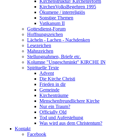
Kirchenstruktur/ Kirchenreform
KirchenVolksBegehren 1995
Ökumene / interreligiös
Sonstige Themen
Vatikanum II
Gottesdienst-Forum
Hoffnungszeichen
Lächeln - Lachen - Nachdenken
Lesezeichen
Mahnzeichen
Stellungnahmen, Briefe etc.
Kolumne "Ungeschminkt" KIRCHE IN
Spirituelle Texte
Advent
Die Kirche Christi
Frieden in dir
Gemeinde
Kirchenträume
Menschenfreundlichere Kirche
Nur ein Traum?
Officially Old
Tod und Auferstehung
Was wird aus dem Christentum?
Kontakt
Facebook