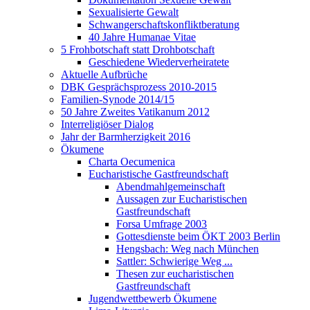
Sexualisierte Gewalt
Schwangerschaftskonfliktberatung
40 Jahre Humanae Vitae
5 Frohbotschaft statt Drohbotschaft
Geschiedene Wiederverheiratete
Aktuelle Aufbrüche
DBK Gesprächsprozess 2010-2015
Familien-Synode 2014/15
50 Jahre Zweites Vatikanum 2012
Interreligiöser Dialog
Jahr der Barmherzigkeit 2016
Ökumene
Charta Oecumenica
Eucharistische Gastfreundschaft
Abendmahlgemeinschaft
Aussagen zur Eucharistischen
Gastfreundschaft
Forsa Umfrage 2003
Gottesdienste beim ÖKT 2003 Berlin
Hengsbach: Weg nach München
Sattler: Schwierige Weg ...
Thesen zur eucharistischen
Gastfreundschaft
Jugendwettbewerb Ökumene