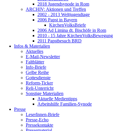
2018 Jugendsynode in Rom
ARCHIV: Aktionen und Treffen
2002 - 2013 Weltjugendtage
2006 Papst in Bayern
KirchenVolksBriefe
2006 Ad Limina dt. Bischöfe in Rom
2010 - 15 Jahre KirchenVolksBewegung
2011 Papstbesuch BRD
Infos & Materialien
Aktuelles
E-Mail-Newsletter
Faltblätter
Info-Briefe
Gelbe Reihe
Gottesdienste
Reform-Ticker
Reli-Unterricht
Sonstige Materialien
Aktuelle Medientipps
Arbeitshilfe Familien-Synode
Presse
LeserInnen-Briefe
Presse-Echo
Pressekontakte
Pressematerial