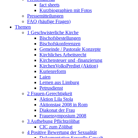
fact sheets
Kurzbiographien mit Fotos
Pressemitteilungen
FAQ (häufige Fragen)
Themen
1 Geschwisterliche Kirche
Bischofsbestellungen
Bischofskonferenzen
Gemeinde / Pastorale Konzepte
Kirchliches Arbeitsrecht
Kirchensteuer und -finanzierung
KirchenVolksPredigt (Aktion)
Kurienreform
Laien
Lernen aus Limburg
Petrusdienst
2 Frauen-Gerechtigkeit
Aktion Lila Stola
Aktionstag 2008 in Rom
Diakonat der Frau
Frauensymposium 2008
3 Aufhebung Pflichtzölibat
CIC zum Zölibat
4 Positive Bewertung der Sexualität
Dokumentation Sexuelle Gewalt