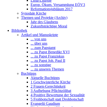
Lima-Liturgie
Europ. Ökum. Versammlung EÖV3
Reformationsjubiläum 2017
Synodale Kirche
Themen und Projekte (Archiv)
Jahr des Glaubens
Zukunftsträchtige Moral
Bibliothek
Artikel und Manuskripte
... von uns
... über uns
... zum Papstamt
... zu Papst Benedikt XVI
... zu Papst Franziskus
... zu Papst Joh. Paul II
... zu sonstige
... zu unseren Themen
Buchtipps
Aktuelle Buchtipps
1 Geschwisterliche Kirche
2 Frauen-Gerechtigkeit
3 Aufhebung Pflichtzölibat
4 Positive Bewertung der Sexualität
5 Frohbotschaft statt Drohbotschaft
Evangelii Gaudium