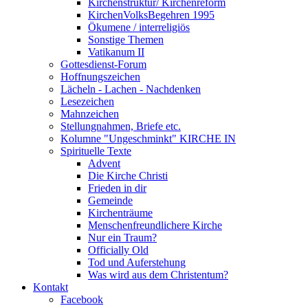
Kirchenstruktur/ Kirchenreform
KirchenVolksBegehren 1995
Ökumene / interreligiös
Sonstige Themen
Vatikanum II
Gottesdienst-Forum
Hoffnungszeichen
Lächeln - Lachen - Nachdenken
Lesezeichen
Mahnzeichen
Stellungnahmen, Briefe etc.
Kolumne "Ungeschminkt" KIRCHE IN
Spirituelle Texte
Advent
Die Kirche Christi
Frieden in dir
Gemeinde
Kirchenträume
Menschenfreundlichere Kirche
Nur ein Traum?
Officially Old
Tod und Auferstehung
Was wird aus dem Christentum?
Kontakt
Facebook