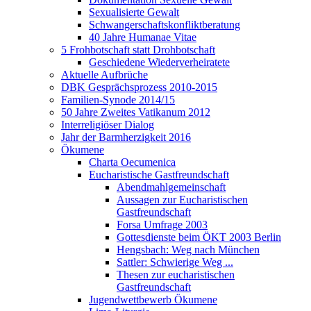
Sexualisierte Gewalt
Schwangerschaftskonfliktberatung
40 Jahre Humanae Vitae
5 Frohbotschaft statt Drohbotschaft
Geschiedene Wiederverheiratete
Aktuelle Aufbrüche
DBK Gesprächsprozess 2010-2015
Familien-Synode 2014/15
50 Jahre Zweites Vatikanum 2012
Interreligiöser Dialog
Jahr der Barmherzigkeit 2016
Ökumene
Charta Oecumenica
Eucharistische Gastfreundschaft
Abendmahlgemeinschaft
Aussagen zur Eucharistischen
Gastfreundschaft
Forsa Umfrage 2003
Gottesdienste beim ÖKT 2003 Berlin
Hengsbach: Weg nach München
Sattler: Schwierige Weg ...
Thesen zur eucharistischen
Gastfreundschaft
Jugendwettbewerb Ökumene