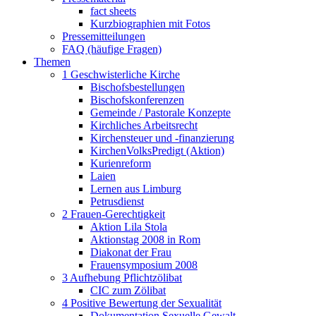
fact sheets
Kurzbiographien mit Fotos
Pressemitteilungen
FAQ (häufige Fragen)
Themen
1 Geschwisterliche Kirche
Bischofsbestellungen
Bischofskonferenzen
Gemeinde / Pastorale Konzepte
Kirchliches Arbeitsrecht
Kirchensteuer und -finanzierung
KirchenVolksPredigt (Aktion)
Kurienreform
Laien
Lernen aus Limburg
Petrusdienst
2 Frauen-Gerechtigkeit
Aktion Lila Stola
Aktionstag 2008 in Rom
Diakonat der Frau
Frauensymposium 2008
3 Aufhebung Pflichtzölibat
CIC zum Zölibat
4 Positive Bewertung der Sexualität
Dokumentation Sexuelle Gewalt