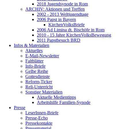
2018 Jugendsynode in Rom
ARCHIV: Aktionen und Treffen
2002 - 2013 Weltjugendtage
2006 Papst in Bayern
KirchenVolksBriefe
2006 Ad Limina dt. Bischöfe in Rom
2010 - 15 Jahre KirchenVolksBewegung
2011 Papstbesuch BRD
Infos & Materialien
Aktuelles
E-Mail-Newsletter
Faltblätter
Info-Briefe
Gelbe Reihe
Gottesdienste
Reform-Ticker
Reli-Unterricht
Sonstige Materialien
Aktuelle Medientipps
Arbeitshilfe Familien-Synode
Presse
LeserInnen-Briefe
Presse-Echo
Pressekontakte
Pressematerial