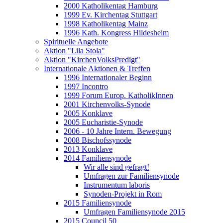
2000 Katholikentag Hamburg
1999 Ev. Kirchentag Stuttgart
1998 Katholikentag Mainz
1996 Kath. Kongress Hildesheim
Spirituelle Angebote
Aktion "Lila Stola"
Aktion "KirchenVolksPredigt"
Internationale Aktionen & Treffen
1996 Internationaler Beginn
1997 Incontro
1999 Forum Europ. KatholikInnen
2001 Kirchenvolks-Synode
2005 Konklave
2005 Eucharistie-Synode
2006 - 10 Jahre Intern. Bewegung
2008 Bischofssynode
2013 Konklave
2014 Familiensynode
Wir alle sind gefragt!
Umfragen zur Familiensynode
Instrumentum laboris
Synoden-Projekt in Rom
2015 Familiensynode
Umfragen Familiensynode 2015
2015 Council 50