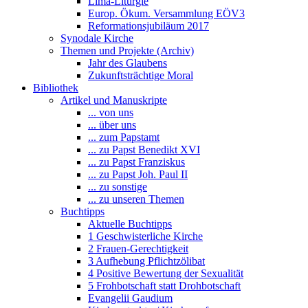
Lima-Liturgie
Europ. Ökum. Versammlung EÖV3
Reformationsjubiläum 2017
Synodale Kirche
Themen und Projekte (Archiv)
Jahr des Glaubens
Zukunftsträchtige Moral
Bibliothek
Artikel und Manuskripte
... von uns
... über uns
... zum Papstamt
... zu Papst Benedikt XVI
... zu Papst Franziskus
... zu Papst Joh. Paul II
... zu sonstige
... zu unseren Themen
Buchtipps
Aktuelle Buchtipps
1 Geschwisterliche Kirche
2 Frauen-Gerechtigkeit
3 Aufhebung Pflichtzölibat
4 Positive Bewertung der Sexualität
5 Frohbotschaft statt Drohbotschaft
Evangelii Gaudium