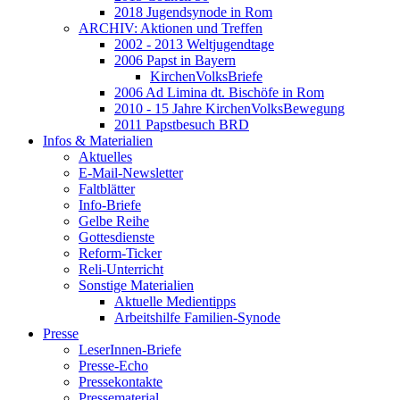
2018 Jugendsynode in Rom
ARCHIV: Aktionen und Treffen
2002 - 2013 Weltjugendtage
2006 Papst in Bayern
KirchenVolksBriefe
2006 Ad Limina dt. Bischöfe in Rom
2010 - 15 Jahre KirchenVolksBewegung
2011 Papstbesuch BRD
Infos & Materialien
Aktuelles
E-Mail-Newsletter
Faltblätter
Info-Briefe
Gelbe Reihe
Gottesdienste
Reform-Ticker
Reli-Unterricht
Sonstige Materialien
Aktuelle Medientipps
Arbeitshilfe Familien-Synode
Presse
LeserInnen-Briefe
Presse-Echo
Pressekontakte
Pressematerial