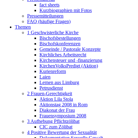
fact sheets
Kurzbiographien mit Fotos
Pressemitteilungen
FAQ (häufige Fragen)
Themen
1 Geschwisterliche Kirche
Bischofsbestellungen
Bischofskonferenzen
Gemeinde / Pastorale Konzepte
Kirchliches Arbeitsrecht
Kirchensteuer und -finanzierung
KirchenVolksPredigt (Aktion)
Kurienreform
Laien
Lernen aus Limburg
Petrusdienst
2 Frauen-Gerechtigkeit
Aktion Lila Stola
Aktionstag 2008 in Rom
Diakonat der Frau
Frauensymposium 2008
3 Aufhebung Pflichtzölibat
CIC zum Zölibat
4 Positive Bewertung der Sexualität
Dokumentation Sexuelle Gewalt