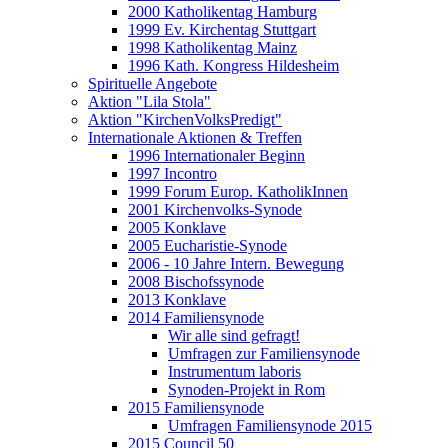
2000 Katholikentag Hamburg
1999 Ev. Kirchentag Stuttgart
1998 Katholikentag Mainz
1996 Kath. Kongress Hildesheim
Spirituelle Angebote
Aktion "Lila Stola"
Aktion "KirchenVolksPredigt"
Internationale Aktionen & Treffen
1996 Internationaler Beginn
1997 Incontro
1999 Forum Europ. KatholikInnen
2001 Kirchenvolks-Synode
2005 Konklave
2005 Eucharistie-Synode
2006 - 10 Jahre Intern. Bewegung
2008 Bischofssynode
2013 Konklave
2014 Familiensynode
Wir alle sind gefragt!
Umfragen zur Familiensynode
Instrumentum laboris
Synoden-Projekt in Rom
2015 Familiensynode
Umfragen Familiensynode 2015
2015 Council 50