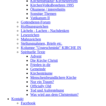
Kirchenstruktur/ Kirchenreform
KirchenVolksBegehren 1995
Ökumene / interreligiös
Sonstige Themen
Vatikanum II
Gottesdienst-Forum
Hoffnungszeichen
Lächeln - Lachen - Nachdenken
Lesezeichen
Mahnzeichen
Stellungnahmen, Briefe etc.
Kolumne "Ungeschminkt" KIRCHE IN
Spirituelle Texte
Advent
Die Kirche Christi
Frieden in dir
Gemeinde
Kirchenträume
Menschenfreundlichere Kirche
Nur ein Traum?
Officially Old
Tod und Auferstehung
Was wird aus dem Christentum?
Kontakt
Facebook