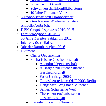
Sexualisierte Gewalt
Schwangerschaftskonfliktberatung
40 Jahre Humanae Vitae
5 Frohbotschaft statt Drohbotschaft
Geschiedene Wiederverheiratete
Aktuelle Aufbrüche
DBK Gesprächsprozess 2010-2015
Familien-Synode 2014/15
50 Jahre Zweites Vatikanum 2012
Interreligiöser Dialog
Jahr der Barmherzigkeit 2016
Ökumene
Charta Oecumenica
Eucharistische Gastfreundschaft
Abendmahlgemeinschaft
Aussagen zur Eucharistischen
Gastfreundschaft
Forsa Umfrage 2003
Gottesdienste beim ÖKT 2003 Berlin
Hengsbach: Weg nach München
Sattler: Schwierige Weg ...
Thesen zur eucharistischen
Gastfreundschaft
Jugendwettbewerb Ökumene