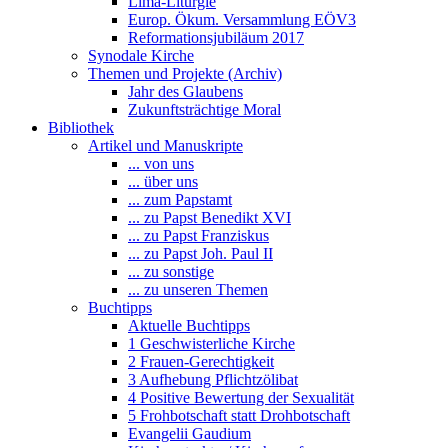
Lima-Liturgie
Europ. Ökum. Versammlung EÖV3
Reformationsjubiläum 2017
Synodale Kirche
Themen und Projekte (Archiv)
Jahr des Glaubens
Zukunftsträchtige Moral
Bibliothek
Artikel und Manuskripte
... von uns
... über uns
... zum Papstamt
... zu Papst Benedikt XVI
... zu Papst Franziskus
... zu Papst Joh. Paul II
... zu sonstige
... zu unseren Themen
Buchtipps
Aktuelle Buchtipps
1 Geschwisterliche Kirche
2 Frauen-Gerechtigkeit
3 Aufhebung Pflichtzölibat
4 Positive Bewertung der Sexualität
5 Frohbotschaft statt Drohbotschaft
Evangelii Gaudium