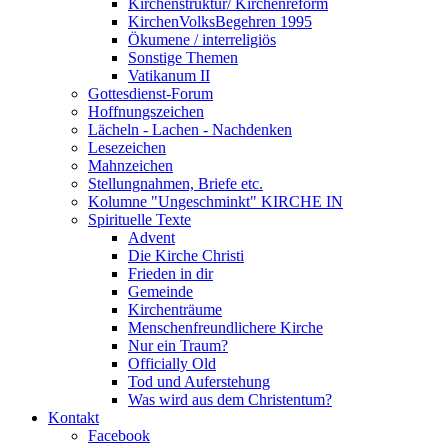
Kirchenstruktur/ Kirchenreform
KirchenVolksBegehren 1995
Ökumene / interreligiös
Sonstige Themen
Vatikanum II
Gottesdienst-Forum
Hoffnungszeichen
Lächeln - Lachen - Nachdenken
Lesezeichen
Mahnzeichen
Stellungnahmen, Briefe etc.
Kolumne "Ungeschminkt" KIRCHE IN
Spirituelle Texte
Advent
Die Kirche Christi
Frieden in dir
Gemeinde
Kirchenträume
Menschenfreundlichere Kirche
Nur ein Traum?
Officially Old
Tod und Auferstehung
Was wird aus dem Christentum?
Kontakt
Facebook