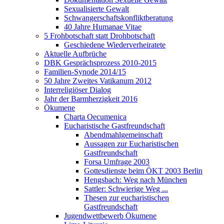
Sexualisierte Gewalt
Schwangerschaftskonfliktberatung
40 Jahre Humanae Vitae
5 Frohbotschaft statt Drohbotschaft
Geschiedene Wiederverheiratete
Aktuelle Aufbrüche
DBK Gesprächsprozess 2010-2015
Familien-Synode 2014/15
50 Jahre Zweites Vatikanum 2012
Interreligiöser Dialog
Jahr der Barmherzigkeit 2016
Ökumene
Charta Oecumenica
Eucharistische Gastfreundschaft
Abendmahlgemeinschaft
Aussagen zur Eucharistischen
Gastfreundschaft
Forsa Umfrage 2003
Gottesdienste beim ÖKT 2003 Berlin
Hengsbach: Weg nach München
Sattler: Schwierige Weg ...
Thesen zur eucharistischen
Gastfreundschaft
Jugendwettbewerb Ökumene