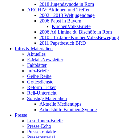
2018 Jugendsynode in Rom
ARCHIV: Aktionen und Treffen
2002 - 2013 Weltjugendtage
2006 Papst in Bayern
KirchenVolksBriefe
2006 Ad Limina dt. Bischöfe in Rom
2010 - 15 Jahre KirchenVolksBewegung
2011 Papstbesuch BRD
Infos & Materialien
Aktuelles
E-Mail-Newsletter
Faltblätter
Info-Briefe
Gelbe Reihe
Gottesdienste
Reform-Ticker
Reli-Unterricht
Sonstige Materialien
Aktuelle Medientipps
Arbeitshilfe Familien-Synode
Presse
LeserInnen-Briefe
Presse-Echo
Pressekontakte
Pressematerial