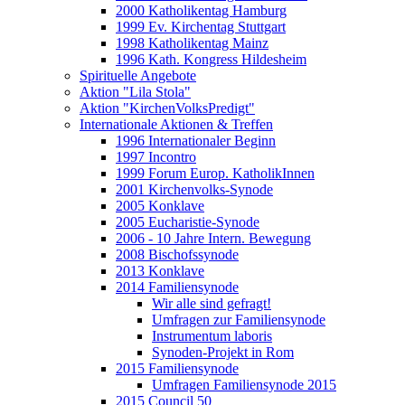
2000 Katholikentag Hamburg
1999 Ev. Kirchentag Stuttgart
1998 Katholikentag Mainz
1996 Kath. Kongress Hildesheim
Spirituelle Angebote
Aktion "Lila Stola"
Aktion "KirchenVolksPredigt"
Internationale Aktionen & Treffen
1996 Internationaler Beginn
1997 Incontro
1999 Forum Europ. KatholikInnen
2001 Kirchenvolks-Synode
2005 Konklave
2005 Eucharistie-Synode
2006 - 10 Jahre Intern. Bewegung
2008 Bischofssynode
2013 Konklave
2014 Familiensynode
Wir alle sind gefragt!
Umfragen zur Familiensynode
Instrumentum laboris
Synoden-Projekt in Rom
2015 Familiensynode
Umfragen Familiensynode 2015
2015 Council 50