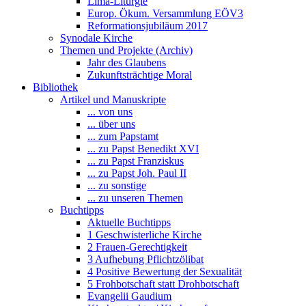
Lima-Liturgie
Europ. Ökum. Versammlung EÖV3
Reformationsjubiläum 2017
Synodale Kirche
Themen und Projekte (Archiv)
Jahr des Glaubens
Zukunftsträchtige Moral
Bibliothek
Artikel und Manuskripte
... von uns
... über uns
... zum Papstamt
... zu Papst Benedikt XVI
... zu Papst Franziskus
... zu Papst Joh. Paul II
... zu sonstige
... zu unseren Themen
Buchtipps
Aktuelle Buchtipps
1 Geschwisterliche Kirche
2 Frauen-Gerechtigkeit
3 Aufhebung Pflichtzölibat
4 Positive Bewertung der Sexualität
5 Frohbotschaft statt Drohbotschaft
Evangelii Gaudium