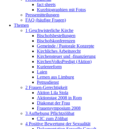
fact sheets
Kurzbiographien mit Fotos
Pressemitteilungen
FAQ (häufige Fragen)
Themen
1 Geschwisterliche Kirche
Bischofsbestellungen
Bischofskonferenzen
Gemeinde / Pastorale Konzepte
Kirchliches Arbeitsrecht
Kirchensteuer und -finanzierung
KirchenVolksPredigt (Aktion)
Kurienreform
Laien
Lernen aus Limburg
Petrusdienst
2 Frauen-Gerechtigkeit
Aktion Lila Stola
Aktionstag 2008 in Rom
Diakonat der Frau
Frauensymposium 2008
3 Aufhebung Pflichtzölibat
CIC zum Zölibat
4 Positive Bewertung der Sexualität
Dokumentation Sexuelle Gewalt