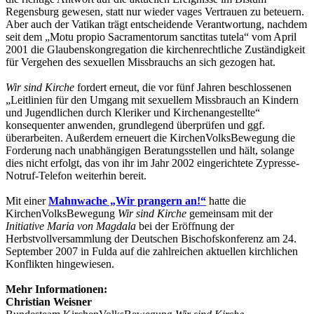
Regensburg gewesen, statt nur wieder vages Vertrauen zu beteuern.
Aber auch der Vatikan trägt entscheidende Verantwortung, nachdem
seit dem „Motu propio Sacramentorum sanctitas tutela“ vom April
2001 die Glaubenskongregation die kirchenrechtliche Zuständigkeit
für Vergehen des sexuellen Missbrauchs an sich gezogen hat.
Wir sind Kirche
fordert erneut, die vor fünf Jahren beschlossenen
„Leitlinien für den Umgang mit sexuellem Missbrauch an Kindern
und Jugendlichen durch Kleriker und Kirchenangestellte“
konsequenter anwenden, grundlegend überprüfen und ggf.
überarbeiten. Außerdem erneuert die KirchenVolksBewegung die
Forderung nach unabhängigen Beratungsstellen und hält, solange
dies nicht erfolgt, das von ihr im Jahr 2002 eingerichtete Zypresse-
Notruf-Telefon weiterhin bereit.
Mit einer
Mahnwache „Wir prangern an!“
hatte die
KirchenVolksBewegung
Wir sind Kirche
gemeinsam mit der
Initiative Maria von Magdala
bei der Eröffnung der
Herbstvollversammlung der Deutschen Bischofskonferenz am 24.
September 2007 in Fulda auf die zahlreichen aktuellen kirchlichen
Konflikten hingewiesen.
Mehr Informationen:
Christian Weisner