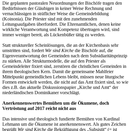
Die geplanten pastoralen Neuordnungen der Bischöfe tragen den
Bedürfnissen der Gläubigen in keiner Weise Rechnung und
vernachlässigen in sträflicher Weise die Gemeindebildung
(Koinonia). Die Priester sind mit den zunehmenden
Leitungsaufgaben überfordert. Die Ehrenamtlichen, denen keine
wirkliche Verantwortung und Kompetenz übertragen wird, sind
immer weniger bereit, als Lückenbüßer tätig zu werden.
Statt struktureller Scheinlösungen, die an der Kirchenbasis sehr
umstritten sind, fordert
Wir sind Kirche
die Bischöfe auf, die
Eigenverantwortung der Gemeinden nach dem Subsidiaritätsprinzip
zu stärken. Alle Strukturmodelle, die auf den Priester als
Gemeindeleiter fixiert sind, zerstören die christlichen Gemeinden in
ihrem theologischen Kern. Damit die gemeinsame Mahlfeier
Mittelpunkt gemeindlichen Lebens bleibt, müssen neue liturgische
Formen entwickelt werden, die nicht auf das Amt fixiert sind, so wie
dies z.B. das aktuelle Diskussionspapier „Kirche und Amt“ der
niederländischen Dominikaner vorschlägt.
Anerkennenswertes Bemühen um die Ökumene, doch
Vertröstung auf 2017 reicht nicht aus
Das intensive und theologisch fundierte Bemühen von Kardinal
Lehmann um die Ökumene ist anerkennenswert. Als gutes Zeichen
begrüßt
Wir sind Kirche
die Bekräftigung des „Subsistit“ (= ist