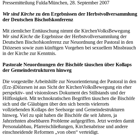
Pressemitteilung Fulda/München, 28. September 2007
Wir sind Kirche
zu den Ergebnissen der Herbstvollversammlung
der Deutschen Bischofskonferenz
Mit ziemlicher Enttäuschung nimmt die KirchenVolksBewegung
Wir sind Kirche
die Ergebnisse der Herbstvollversammlung der
Deutschen Bischofskonferenz zur Neuordnung der Pastoral in den
Diözesen sowie zum künftigen Vorgehen bei sexuellem Missbrauch
in der Kirche zur Kenntnis.
Pastorale Neuordnungen der Bischöfe täuschen über Kollaps
der Gemeindestrukturen hinweg
Die vorgestellte Arbeitshilfe zur Neuorientierung der Pastoral in den
(Erz-)Diözesen ist aus Sicht der KirchenVolksBewegung ein eher
perspektiv- und visionsloses Dokument des Stillstands und der
Hilflosigkeit. Mit technokratischen Begriffen täuschen die Bischöfe
sich und die Gläubigen über den sich bereits vielerorts
vollziehenden Kollaps der Seelsorge und Gemeindestrukturen
hinweg. Viel zu spät haben die Bischöfe die seit Jahren, ja
Jahrzehnten absehbaren Probleme aufgegriffen. Jetzt werden damit
Personalabbau, Pfarreischließungen, Kirchenabrisse und andere
einschneidende Reformen „von oben“ verteidigt.