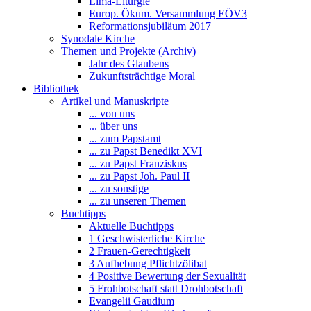
Lima-Liturgie
Europ. Ökum. Versammlung EÖV3
Reformationsjubiläum 2017
Synodale Kirche
Themen und Projekte (Archiv)
Jahr des Glaubens
Zukunftsträchtige Moral
Bibliothek
Artikel und Manuskripte
... von uns
... über uns
... zum Papstamt
... zu Papst Benedikt XVI
... zu Papst Franziskus
... zu Papst Joh. Paul II
... zu sonstige
... zu unseren Themen
Buchtipps
Aktuelle Buchtipps
1 Geschwisterliche Kirche
2 Frauen-Gerechtigkeit
3 Aufhebung Pflichtzölibat
4 Positive Bewertung der Sexualität
5 Frohbotschaft statt Drohbotschaft
Evangelii Gaudium