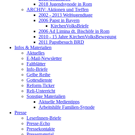
2018 Jugendsynode in Rom
ARCHIV: Aktionen und Treffen
2002 - 2013 Weltjugendtage
2006 Papst in Bayern
KirchenVolksBriefe
2006 Ad Limina dt. Bischöfe in Rom
2010 - 15 Jahre KirchenVolksBewegung
2011 Papstbesuch BRD
Infos & Materialien
Aktuelles
E-Mail-Newsletter
Faltblätter
Info-Briefe
Gelbe Reihe
Gottesdienste
Reform-Ticker
Reli-Unterricht
Sonstige Materialien
Aktuelle Medientipps
Arbeitshilfe Familien-Synode
Presse
LeserInnen-Briefe
Presse-Echo
Pressekontakte
Pressematerial