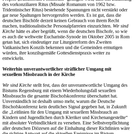
des vorkonziliaren Ritus (Missale Romanum von 1962 bzw.
Tridentinischer Ritus) bestehende Spannungen nicht verstärkt oder
gar neue Spaltungen hervorgerufen werden. Es ist gut, dass die
deutschen Bischöfe derzeit keinen Gebrauch von ihrem Recht
machen, traditionalistische Personalpfarreien einzurichten.
Wir sind
Kirche
hätte es aber begrüßt, wenn die deutschen Bischofe, so wie
es auch die weltweite Eucharistie-Synode im Oktober 2005 in Rom
getan hat, sich eindeutiger zur Liturgiereform des Zweiten
Vatikanischen Konzils bekennen und die Gemeinden ermutigen
würden, ihre konzilsgemäße Gottesdienstpraxis weiter zu
entwickeln.
Weiterhin unverantwortlicher sträflicher Umgang mit
sexuellem Missbrauch in der Kirche
Wir sind Kirche
stellt fest, dass der unverantwortliche Umgang des
Bistums Regensburg mit einem Wiederholungsfall sexuellen
Missbrauchs die gesamte Bischofskonferenz überschattet hat.
Unverständlich ist deshalb umso mehr, warum die Deutsche
Bischofskonferenz kein deutliches Signal gegeben hat, in Zukunft
die „Leitlinien für den Umgang mit sexuellem Missbrauch an
Kindern und Jugendlichen durch Kleriker und Kirchenangestellte“
mit absoluter Verbindlichkeit zu versehen. Eine Selbstverpflichtung
aller deutschen Diözesen auf die Einhaltung dieser Richtlinien wäre
die richtige Antwort auf die aktuellen Ereignisse im Bistum