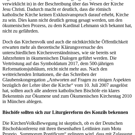
verwirklicht in) in der Beschreibung über das Wesen der Kirche
Jesu Christi. Dadurch macht er deutlich, dass die römisch
katholische Kirche keinen Exklusivanspruch darauf erhebt, Kirche
zu sein. Dies kann nicht deutlich genug gesagt werden, um den
ökumenischen Prozess, zu dem Kardinal Lehmann sich bekannt hat,
nicht zu gefährden.
Doch das Kirchenvolk und auch die nichtkirchliche Öffentlichkeit
erwarten mehr als theoretische Klärungsversuche des
unterschiedlichen Kirchenverständnisses, wie sie bereits seit
Jahrzehnten in ökumenischen Dialogen geführt werden. Die
Vertröstung auf das Symboldatum 2017, dem 500-jährigen
Reformationsjubiläum, reicht nicht mehr aus. Nach den
weitreichenden Irritationen, die das Schreiben der
Glaubenskongregation „Antworten auf Fragen zu einigen Aspekten
bezüglich der Lehre über die Kirche“ vom 10. Juli 2007 ausgelöst
hat, sollten auch alle anderen katholischen Bischöfe ein klares
Bekenntnis zur Ökumene und zum Ökumenischen Kirchentag 2010
in München ablegen.
Bischöfe sollten sich zur Liturgiereform des Konzils bekennen
Die KirchenVolksBewegung ist skeptisch, ob es der Deutschen
Bischofskonferenz mit ihren thesenhaften Leitlinien zum Motu
Proprio „Summorum Pontificum“ gelingen wird, dass mit Zulassung