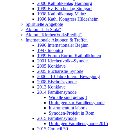
2000 Katholikentag Hamburg
1999 Ev. Kirchentag Stuttgart
1998 Katholikentag Mainz
1996 Kath. Kongress Hildesheim
Spirituelle Angebote
Aktion "Lila Stola"
Aktion "KirchenVolksPredigt"
Internationale Aktionen & Treffen
1996 Internationaler Beginn
1997 Incontro
1999 Forum Europ. KatholikInnen
2001 Kirchenvolks-Synode
2005 Konklave
2005 Eucharistie-Synode
2006 - 10 Jahre Intern. Bewegung
2008 Bischofssynode
2013 Konklave
2014 Familiensynode
Wir alle sind gefragt!
Umfragen zur Familiensynode
Instrumentum laboris
Synoden-Projekt in Rom
2015 Familiensynode
Umfragen Familiensynode 2015
2015 Council 50