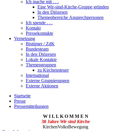
Ich mache mit . . .
Eine Wir-sind-Kirche-Gruppe gründen
In den Diözesen
Themenbereiche Ansprechpersonen
Ich spende . . .
Kontakt
Pressekontakte
Vernetzung
Bistümer / ZdK
Bundesteam
In den Diözesen
Lokale Kontakte
Themengruppen
zu Kirchensteuer
International
Externe Gruppierungen
Externe Aktionen
Startseite
Presse
Pressemitteilungen
W I L L K O M M E N
30 Jahre
Wir sind Kirche
KirchenVolksBewegung