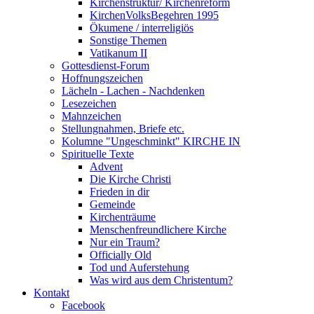
Kirchenstruktur/ Kirchenreform
KirchenVolksBegehren 1995
Ökumene / interreligiös
Sonstige Themen
Vatikanum II
Gottesdienst-Forum
Hoffnungszeichen
Lächeln - Lachen - Nachdenken
Lesezeichen
Mahnzeichen
Stellungnahmen, Briefe etc.
Kolumne "Ungeschminkt" KIRCHE IN
Spirituelle Texte
Advent
Die Kirche Christi
Frieden in dir
Gemeinde
Kirchenträume
Menschenfreundlichere Kirche
Nur ein Traum?
Officially Old
Tod und Auferstehung
Was wird aus dem Christentum?
Kontakt
Facebook