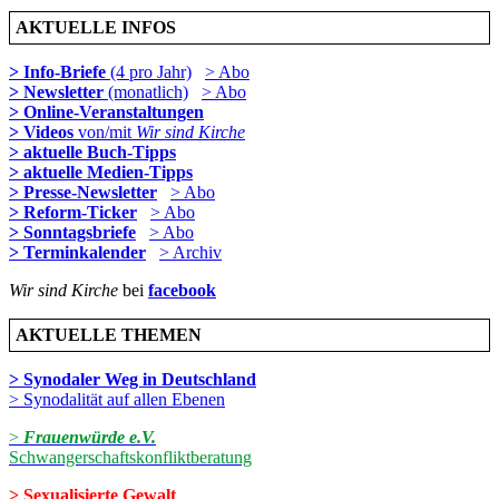
AKTUELLE INFOS
> Info-Briefe
(4 pro Jahr)
> Abo
> Newsletter
(monatlich)
> Abo
> Online-Veranstaltungen
> Videos
von/mit
Wir sind Kirche
> aktuelle Buch-Tipps
> aktuelle Medien-Tipps
> Presse-Newsletter
> Abo
> Reform-Ticker
> Abo
> Sonntagsbriefe
> Abo
> Terminkalender
> Archiv
Wir sind Kirche
bei
facebook
AKTUELLE THEMEN
> Synodaler Weg in Deutschland
> Synodalität auf allen Ebenen
>
Frauenwürde e.V.
Schwangerschaftskonfliktberatung
> Sexualisierte Gewalt