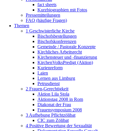
fact sheets
Kurzbiographien mit Fotos
Pressemitteilungen
FAQ (häufige Fragen)
Themen
1 Geschwisterliche Kirche
Bischofsbestellungen
Bischofskonferenzen
Gemeinde / Pastorale Konzepte
Kirchliches Arbeitsrecht
Kirchensteuer und -finanzierung
KirchenVolksPredigt (Aktion)
Kurienreform
Laien
Lernen aus Limburg
Petrusdienst
2 Frauen-Gerechtigkeit
Aktion Lila Stola
Aktionstag 2008 in Rom
Diakonat der Frau
Frauensymposium 2008
3 Aufhebung Pflichtzölibat
CIC zum Zölibat
4 Positive Bewertung der Sexualität
Dokumentation Sexuelle Gewalt