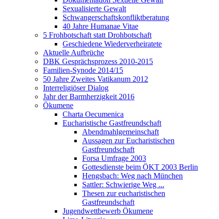
Sexualisierte Gewalt
Schwangerschaftskonfliktberatung
40 Jahre Humanae Vitae
5 Frohbotschaft statt Drohbotschaft
Geschiedene Wiederverheiratete
Aktuelle Aufbrüche
DBK Gesprächsprozess 2010-2015
Familien-Synode 2014/15
50 Jahre Zweites Vatikanum 2012
Interreligiöser Dialog
Jahr der Barmherzigkeit 2016
Ökumene
Charta Oecumenica
Eucharistische Gastfreundschaft
Abendmahlgemeinschaft
Aussagen zur Eucharistischen
Gastfreundschaft
Forsa Umfrage 2003
Gottesdienste beim ÖKT 2003 Berlin
Hengsbach: Weg nach München
Sattler: Schwierige Weg ...
Thesen zur eucharistischen
Gastfreundschaft
Jugendwettbewerb Ökumene