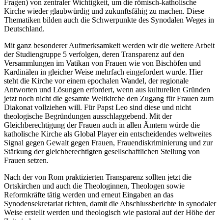
Fragen) von zentraler Wichtigkeit, um die römisch-katholische
Kirche wieder glaubwürdig und zukunftsfähig zu machen. Diese
Thematiken bilden auch die Schwerpunkte des Synodalen Weges in
Deutschland.
Mit ganz besonderer Aufmerksamkeit werden wir die weitere Arbeit
der Studiengruppe 5 verfolgen, deren Transparenz auf den
Versammlungen im Vatikan von Frauen wie von Bischöfen und
Kardinälen in gleicher Weise mehrfach eingefordert wurde. Hier
steht die Kirche vor einem epochalen Wandel, der regionale
Antworten und Lösungen erfordert, wenn aus kulturellen Gründen
jetzt noch nicht die gesamte Weltkirche den Zugang für Frauen zum
Diakonat vollziehen will. Für Papst Leo sind diese und nicht
theologische Begründungen ausschlaggebend. Mit der
Gleichberechtigung der Frauen auch in allen Ämtern würde die
katholische Kirche als Global Player ein entscheidendes weltweites
Signal gegen Gewalt gegen Frauen, Frauendiskriminierung und zur
Stärkung der gleichberechtigten gesellschaftlichen Stellung von
Frauen setzen.
Nach der von Rom praktizierten Transparenz sollten jetzt die
Ortskirchen und auch die Theologinnen, Theologen sowie
Reformkräfte tätig werden und erneut Eingaben an das
Synodensekretariat richten, damit die Abschlussberichte in synodaler
Weise erstellt werden und theologisch wie pastoral auf der Höhe der