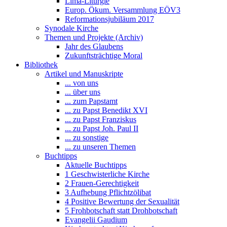
Lima-Liturgie
Europ. Ökum. Versammlung EÖV3
Reformationsjubiläum 2017
Synodale Kirche
Themen und Projekte (Archiv)
Jahr des Glaubens
Zukunftsträchtige Moral
Bibliothek
Artikel und Manuskripte
... von uns
... über uns
... zum Papstamt
... zu Papst Benedikt XVI
... zu Papst Franziskus
... zu Papst Joh. Paul II
... zu sonstige
... zu unseren Themen
Buchtipps
Aktuelle Buchtipps
1 Geschwisterliche Kirche
2 Frauen-Gerechtigkeit
3 Aufhebung Pflichtzölibat
4 Positive Bewertung der Sexualität
5 Frohbotschaft statt Drohbotschaft
Evangelii Gaudium