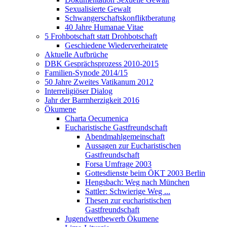
Sexualisierte Gewalt
Schwangerschaftskonfliktberatung
40 Jahre Humanae Vitae
5 Frohbotschaft statt Drohbotschaft
Geschiedene Wiederverheiratete
Aktuelle Aufbrüche
DBK Gesprächsprozess 2010-2015
Familien-Synode 2014/15
50 Jahre Zweites Vatikanum 2012
Interreligiöser Dialog
Jahr der Barmherzigkeit 2016
Ökumene
Charta Oecumenica
Eucharistische Gastfreundschaft
Abendmahlgemeinschaft
Aussagen zur Eucharistischen
Gastfreundschaft
Forsa Umfrage 2003
Gottesdienste beim ÖKT 2003 Berlin
Hengsbach: Weg nach München
Sattler: Schwierige Weg ...
Thesen zur eucharistischen
Gastfreundschaft
Jugendwettbewerb Ökumene