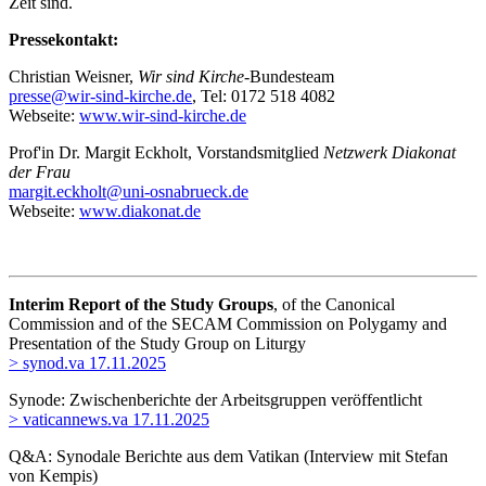
Zeit sind.
Pressekontakt:
Christian Weisner,
Wir sind Kirche-
Bundesteam
presse@wir-sind-kirche.de
, Tel: 0172 518 4082
Webseite:
www.wir-sind-kirche.de
Prof'in Dr. Margit Eckholt, Vorstandsmitglied
Netzwerk Diakonat
der Frau
margit.eckholt@uni-osnabrueck.de
Webseite:
www.diakonat.de
Interim Report of the Study Groups
, of the Canonical
Commission and of the SECAM Commission on Polygamy and
Presentation of the Study Group on Liturgy
> synod.va 17.11.2025
Synode: Zwischenberichte der Arbeitsgruppen veröffentlicht
> vaticannews.va 17.11.2025
Q&A: Synodale Berichte aus dem Vatikan (Interview mit Stefan
von Kempis)