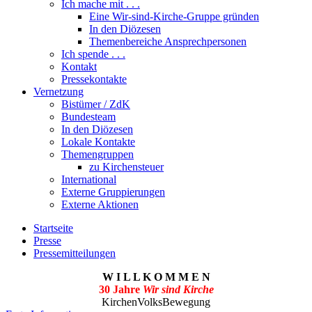
Ich mache mit . . .
Eine Wir-sind-Kirche-Gruppe gründen
In den Diözesen
Themenbereiche Ansprechpersonen
Ich spende . . .
Kontakt
Pressekontakte
Vernetzung
Bistümer / ZdK
Bundesteam
In den Diözesen
Lokale Kontakte
Themengruppen
zu Kirchensteuer
International
Externe Gruppierungen
Externe Aktionen
Startseite
Presse
Pressemitteilungen
W I L L K O M M E N
30 Jahre
Wir sind Kirche
KirchenVolksBewegung