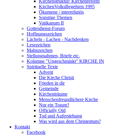
Kirchenstruktur/ Kirchenreform
KirchenVolksBegehren 1995
Ökumene / interreligiös
Sonstige Themen
Vatikanum II
Gottesdienst-Forum
Hoffnungszeichen
Lächeln - Lachen - Nachdenken
Lesezeichen
Mahnzeichen
Stellungnahmen, Briefe etc.
Kolumne "Ungeschminkt" KIRCHE IN
Spirituelle Texte
Advent
Die Kirche Christi
Frieden in dir
Gemeinde
Kirchenträume
Menschenfreundlichere Kirche
Nur ein Traum?
Officially Old
Tod und Auferstehung
Was wird aus dem Christentum?
Kontakt
Facebook