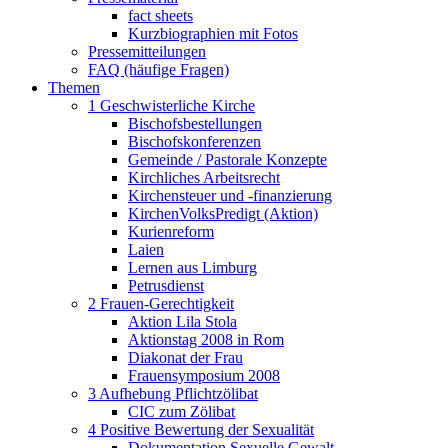
fact sheets
Kurzbiographien mit Fotos
Pressemitteilungen
FAQ (häufige Fragen)
Themen
1 Geschwisterliche Kirche
Bischofsbestellungen
Bischofskonferenzen
Gemeinde / Pastorale Konzepte
Kirchliches Arbeitsrecht
Kirchensteuer und -finanzierung
KirchenVolksPredigt (Aktion)
Kurienreform
Laien
Lernen aus Limburg
Petrusdienst
2 Frauen-Gerechtigkeit
Aktion Lila Stola
Aktionstag 2008 in Rom
Diakonat der Frau
Frauensymposium 2008
3 Aufhebung Pflichtzölibat
CIC zum Zölibat
4 Positive Bewertung der Sexualität
Dokumentation Sexuelle Gewalt