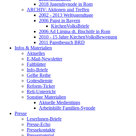
2018 Jugendsynode in Rom
ARCHIV: Aktionen und Treffen
2002 - 2013 Weltjugendtage
2006 Papst in Bayern
KirchenVolksBriefe
2006 Ad Limina dt. Bischöfe in Rom
2010 - 15 Jahre KirchenVolksBewegung
2011 Papstbesuch BRD
Infos & Materialien
Aktuelles
E-Mail-Newsletter
Faltblätter
Info-Briefe
Gelbe Reihe
Gottesdienste
Reform-Ticker
Reli-Unterricht
Sonstige Materialien
Aktuelle Medientipps
Arbeitshilfe Familien-Synode
Presse
LeserInnen-Briefe
Presse-Echo
Pressekontakte
Pressematerial