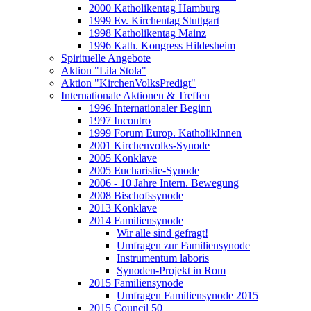
2000 Katholikentag Hamburg
1999 Ev. Kirchentag Stuttgart
1998 Katholikentag Mainz
1996 Kath. Kongress Hildesheim
Spirituelle Angebote
Aktion "Lila Stola"
Aktion "KirchenVolksPredigt"
Internationale Aktionen & Treffen
1996 Internationaler Beginn
1997 Incontro
1999 Forum Europ. KatholikInnen
2001 Kirchenvolks-Synode
2005 Konklave
2005 Eucharistie-Synode
2006 - 10 Jahre Intern. Bewegung
2008 Bischofssynode
2013 Konklave
2014 Familiensynode
Wir alle sind gefragt!
Umfragen zur Familiensynode
Instrumentum laboris
Synoden-Projekt in Rom
2015 Familiensynode
Umfragen Familiensynode 2015
2015 Council 50