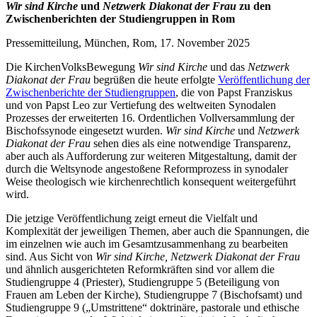
Wir sind Kirche
und
Netzwerk Diakonat der Frau
zu den
Zwischenberichten der Studiengruppen in Rom
Pressemitteilung, München, Rom, 17. November 2025
Die KirchenVolksBewegung
Wir sind Kirche
und das
Netzwerk
Diakonat der Frau
begrüßen die heute erfolgte
Veröffentlichung der
Zwischenberichte der Studiengruppen
, die von Papst Franziskus
und von Papst Leo zur Vertiefung des weltweiten Synodalen
Prozesses der erweiterten 16. Ordentlichen Vollversammlung der
Bischofssynode eingesetzt wurden.
Wir sind Kirche
und
Netzwerk
Diakonat der Frau
sehen dies als eine notwendige Transparenz,
aber auch als Aufforderung zur weiteren Mitgestaltung, damit der
durch die Weltsynode angestoßene Reformprozess in synodaler
Weise theologisch wie kirchenrechtlich konsequent weitergeführt
wird.
Die jetzige Veröffentlichung zeigt erneut die Vielfalt und
Komplexität der jeweiligen Themen, aber auch die Spannungen, die
im einzelnen wie auch im Gesamtzusammenhang zu bearbeiten
sind. Aus Sicht von
Wir sind Kirche, Netzwerk Diakonat der Frau
und ähnlich ausgerichteten Reformkräften sind vor allem die
Studiengruppe 4 (Priester), Studiengruppe 5 (Beteiligung von
Frauen am Leben der Kirche), Studiengruppe 7 (Bischofsamt) und
Studiengruppe 9 („Umstrittene“ doktrinäre, pastorale und ethische