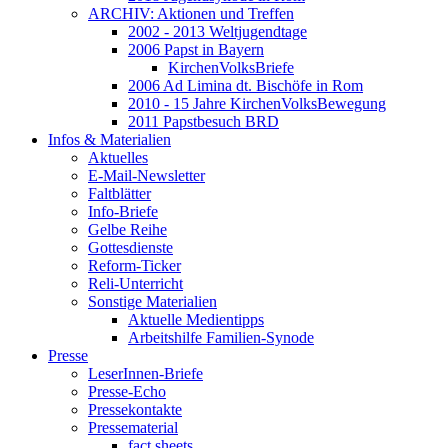
ARCHIV: Aktionen und Treffen
2002 - 2013 Weltjugendtage
2006 Papst in Bayern
KirchenVolksBriefe
2006 Ad Limina dt. Bischöfe in Rom
2010 - 15 Jahre KirchenVolksBewegung
2011 Papstbesuch BRD
Infos & Materialien
Aktuelles
E-Mail-Newsletter
Faltblätter
Info-Briefe
Gelbe Reihe
Gottesdienste
Reform-Ticker
Reli-Unterricht
Sonstige Materialien
Aktuelle Medientipps
Arbeitshilfe Familien-Synode
Presse
LeserInnen-Briefe
Presse-Echo
Pressekontakte
Pressematerial
fact sheets