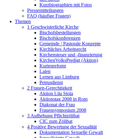
Kurzbiographien mit Fotos
Pressemitteilungen
FAQ (häufige Fragen)
Themen
1 Geschwisterliche Kirche
Bischofsbestellungen
Bischofskonferenzen
Gemeinde / Pastorale Konzepte
Kirchliches Arbeitsrecht
Kirchensteuer und -finanzierung
KirchenVolksPredigt (Aktion)
Kurienreform
Laien
Lernen aus Limburg
Petrusdienst
2 Frauen-Gerechtigkeit
Aktion Lila Stola
Aktionstag 2008 in Rom
Diakonat der Frau
Frauensymposium 2008
3 Aufhebung Pflichtzölibat
CIC zum Zölibat
4 Positive Bewertung der Sexualität
Dokumentation Sexuelle Gewalt
Sexualisierte Gewalt