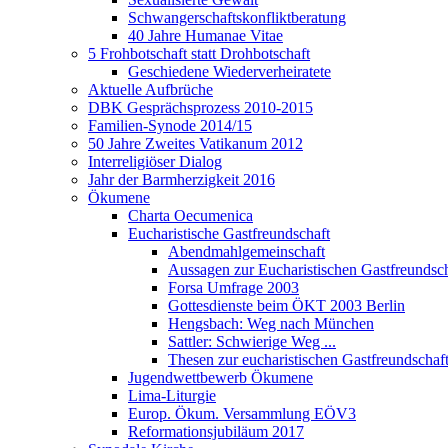
Schwangerschaftskonfliktberatung
40 Jahre Humanae Vitae
5 Frohbotschaft statt Drohbotschaft
Geschiedene Wiederverheiratete
Aktuelle Aufbrüche
DBK Gesprächsprozess 2010-2015
Familien-Synode 2014/15
50 Jahre Zweites Vatikanum 2012
Interreligiöser Dialog
Jahr der Barmherzigkeit 2016
Ökumene
Charta Oecumenica
Eucharistische Gastfreundschaft
Abendmahlgemeinschaft
Aussagen zur Eucharistischen Gastfreundsch
Forsa Umfrage 2003
Gottesdienste beim ÖKT 2003 Berlin
Hengsbach: Weg nach München
Sattler: Schwierige Weg ...
Thesen zur eucharistischen Gastfreundschaf
Jugendwettbewerb Ökumene
Lima-Liturgie
Europ. Ökum. Versammlung EÖV3
Reformationsjubiläum 2017