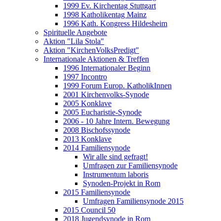
1999 Ev. Kirchentag Stuttgart
1998 Katholikentag Mainz
1996 Kath. Kongress Hildesheim
Spirituelle Angebote
Aktion "Lila Stola"
Aktion "KirchenVolksPredigt"
Internationale Aktionen & Treffen
1996 Internationaler Beginn
1997 Incontro
1999 Forum Europ. KatholikInnen
2001 Kirchenvolks-Synode
2005 Konklave
2005 Eucharistie-Synode
2006 - 10 Jahre Intern. Bewegung
2008 Bischofssynode
2013 Konklave
2014 Familiensynode
Wir alle sind gefragt!
Umfragen zur Familiensynode
Instrumentum laboris
Synoden-Projekt in Rom
2015 Familiensynode
Umfragen Familiensynode 2015
2015 Council 50
2018 Jugendsynode in Rom