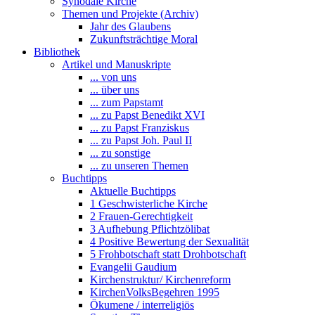
Synodale Kirche
Themen und Projekte (Archiv)
Jahr des Glaubens
Zukunftsträchtige Moral
Bibliothek
Artikel und Manuskripte
... von uns
... über uns
... zum Papstamt
... zu Papst Benedikt XVI
... zu Papst Franziskus
... zu Papst Joh. Paul II
... zu sonstige
... zu unseren Themen
Buchtipps
Aktuelle Buchtipps
1 Geschwisterliche Kirche
2 Frauen-Gerechtigkeit
3 Aufhebung Pflichtzölibat
4 Positive Bewertung der Sexualität
5 Frohbotschaft statt Drohbotschaft
Evangelii Gaudium
Kirchenstruktur/ Kirchenreform
KirchenVolksBegehren 1995
Ökumene / interreligiös