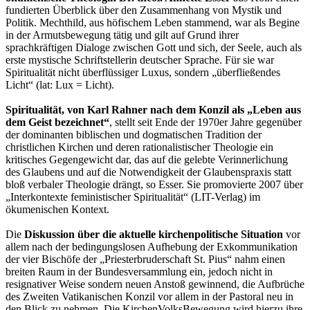
fundierten Überblick über den Zusammenhang von Mystik und
Politik. Mechthild, aus höfischem Leben stammend, war als Begine
in der Armutsbewegung tätig und gilt auf Grund ihrer
sprachkräftigen Dialoge zwischen Gott und sich, der Seele, auch als
erste mystische Schriftstellerin deutscher Sprache. Für sie war
Spiritualität nicht überflüssiger Luxus, sondern „überfließendes
Licht“ (lat: Lux = Licht).
Spiritualität, von Karl Rahner nach dem Konzil als „Leben aus
dem Geist bezeichnet“
, stellt seit Ende der 1970er Jahre gegenüber
der dominanten biblischen und dogmatischen Tradition der
christlichen Kirchen und deren rationalistischer Theologie ein
kritisches Gegengewicht dar, das auf die gelebte Verinnerlichung
des Glaubens und auf die Notwendigkeit der Glaubenspraxis statt
bloß verbaler Theologie drängt, so Esser. Sie promovierte 2007 über
„Interkontexte feministischer Spiritualität“ (LIT-Verlag) im
ökumenischen Kontext.
Die
Diskussion über die aktuelle kirchenpolitische Situation
vor
allem nach der bedingungslosen Aufhebung der Exkommunikation
der vier Bischöfe der „Priesterbruderschaft St. Pius“ nahm einen
breiten Raum in der Bundesversammlung ein, jedoch nicht in
resignativer Weise sondern neuen Anstoß gewinnend, die Aufbrüche
des Zweiten Vatikanischen Konzil vor allem in der Pastoral neu in
den Blick zu nehmen. Die KirchenVolksBewegung wird hierzu ihre