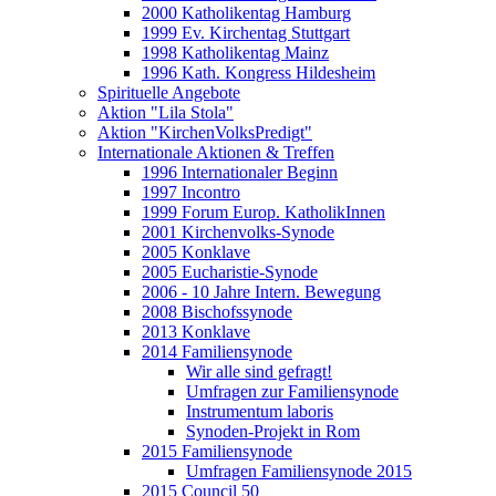
2000 Katholikentag Hamburg
1999 Ev. Kirchentag Stuttgart
1998 Katholikentag Mainz
1996 Kath. Kongress Hildesheim
Spirituelle Angebote
Aktion "Lila Stola"
Aktion "KirchenVolksPredigt"
Internationale Aktionen & Treffen
1996 Internationaler Beginn
1997 Incontro
1999 Forum Europ. KatholikInnen
2001 Kirchenvolks-Synode
2005 Konklave
2005 Eucharistie-Synode
2006 - 10 Jahre Intern. Bewegung
2008 Bischofssynode
2013 Konklave
2014 Familiensynode
Wir alle sind gefragt!
Umfragen zur Familiensynode
Instrumentum laboris
Synoden-Projekt in Rom
2015 Familiensynode
Umfragen Familiensynode 2015
2015 Council 50