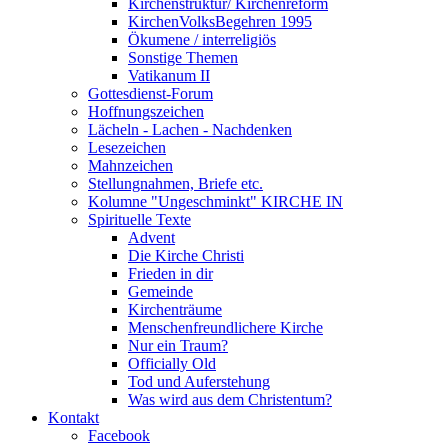
Kirchenstruktur/ Kirchenreform
KirchenVolksBegehren 1995
Ökumene / interreligiös
Sonstige Themen
Vatikanum II
Gottesdienst-Forum
Hoffnungszeichen
Lächeln - Lachen - Nachdenken
Lesezeichen
Mahnzeichen
Stellungnahmen, Briefe etc.
Kolumne "Ungeschminkt" KIRCHE IN
Spirituelle Texte
Advent
Die Kirche Christi
Frieden in dir
Gemeinde
Kirchenträume
Menschenfreundlichere Kirche
Nur ein Traum?
Officially Old
Tod und Auferstehung
Was wird aus dem Christentum?
Kontakt
Facebook