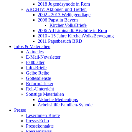
2018 Jugendsynode in Rom
ARCHIV: Aktionen und Treffen
2002 - 2013 Weltjugendtage
2006 Papst in Bayern
KirchenVolksBriefe
2006 Ad Limina dt. Bischöfe in Rom
2010 - 15 Jahre KirchenVolksBewegung
2011 Papstbesuch BRD
Infos & Materialien
Aktuelles
E-Mail-Newsletter
Faltblätter
Info-Briefe
Gelbe Reihe
Gottesdienste
Reform-Ticker
Reli-Unterricht
Sonstige Materialien
Aktuelle Medientipps
Arbeitshilfe Familien-Synode
Presse
LeserInnen-Briefe
Presse-Echo
Pressekontakte
Pressematerial