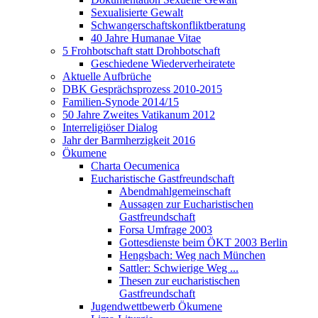
Sexualisierte Gewalt
Schwangerschaftskonfliktberatung
40 Jahre Humanae Vitae
5 Frohbotschaft statt Drohbotschaft
Geschiedene Wiederverheiratete
Aktuelle Aufbrüche
DBK Gesprächsprozess 2010-2015
Familien-Synode 2014/15
50 Jahre Zweites Vatikanum 2012
Interreligiöser Dialog
Jahr der Barmherzigkeit 2016
Ökumene
Charta Oecumenica
Eucharistische Gastfreundschaft
Abendmahlgemeinschaft
Aussagen zur Eucharistischen
Gastfreundschaft
Forsa Umfrage 2003
Gottesdienste beim ÖKT 2003 Berlin
Hengsbach: Weg nach München
Sattler: Schwierige Weg ...
Thesen zur eucharistischen
Gastfreundschaft
Jugendwettbewerb Ökumene