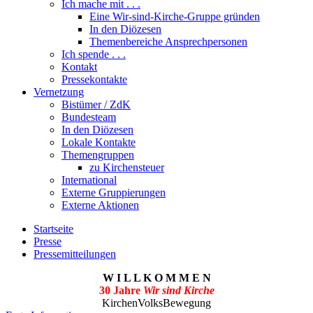
Ich mache mit . . .
Eine Wir-sind-Kirche-Gruppe gründen
In den Diözesen
Themenbereiche Ansprechpersonen
Ich spende . . .
Kontakt
Pressekontakte
Vernetzung
Bistümer / ZdK
Bundesteam
In den Diözesen
Lokale Kontakte
Themengruppen
zu Kirchensteuer
International
Externe Gruppierungen
Externe Aktionen
Startseite
Presse
Pressemitteilungen
W I L L K O M M E N
30 Jahre
Wir sind Kirche
KirchenVolksBewegung