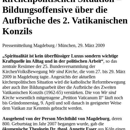
Bildungsoffensive über die
Aufbrüche des 2. Vatikanischen
Konzils
Pressemitteilung Magdeburg / München, 29. März 2009
„Spiritualität ist kein überflüssiger Luxus sondern wichtige
Kraftquelle im Alltag und in der politischen Arbeit“
, so das
zentrale Resümee der 25. Bundesversammlung der
KirchenVolksBewegung
Wir sind Kirche
, die vom 27. bis 29. März
2009 in Magdeburg tagte. Angesichts der aktuellen
kirchenpolitischen Situation wird die katholische Reformbewegung
aber auch ihre Bildungsarbeit über die Aufbrüche des Zweiten
Vatikanischen Konzils (1962-65) verstärken. Die von
Wir sind
Kirche
wesentlich mitgetragene „Petition Vaticanum II“ läuft noch
bis Gründonnerstag, 9. April und soll danach in geeigneter Weise
dem Vatikan zur Kenntnis gebracht werden.
Ausgehend von der Person Mechthild von Magdeburg
, deren
800. Geburtstag im Jahr 2007 begangen wurde, gab die
ökumenische Theologin Dr. theol. Annette Esser
aus Köln einen