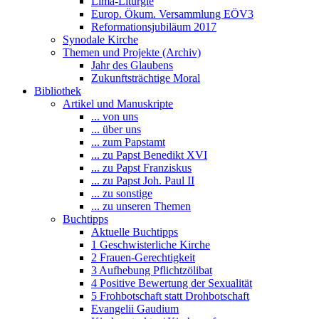
Lima-Liturgie
Europ. Ökum. Versammlung EÖV3
Reformationsjubiläum 2017
Synodale Kirche
Themen und Projekte (Archiv)
Jahr des Glaubens
Zukunftsträchtige Moral
Bibliothek
Artikel und Manuskripte
... von uns
... über uns
... zum Papstamt
... zu Papst Benedikt XVI
... zu Papst Franziskus
... zu Papst Joh. Paul II
... zu sonstige
... zu unseren Themen
Buchtipps
Aktuelle Buchtipps
1 Geschwisterliche Kirche
2 Frauen-Gerechtigkeit
3 Aufhebung Pflichtzölibat
4 Positive Bewertung der Sexualität
5 Frohbotschaft statt Drohbotschaft
Evangelii Gaudium