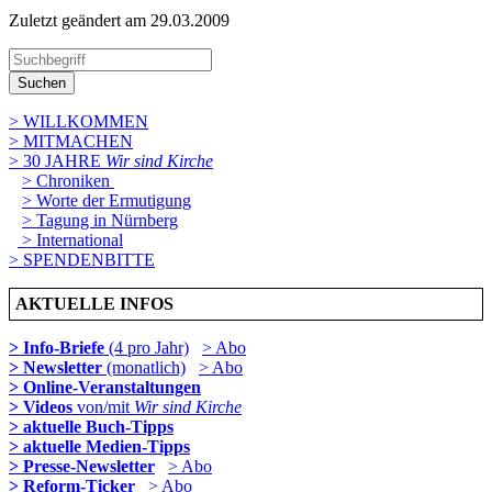
Zuletzt geändert am 29­.03.2009
Suchen
> WILLKOMMEN
> MITMACHEN
> 30 JAHRE
Wir sind Kirche
> Chroniken
> Worte der Ermutigung
> Tagung in Nürnberg
> International
> SPENDENBITTE
AKTUELLE INFOS
> Info-Briefe
(4 pro Jahr)
> Abo
> Newsletter
(monatlich)
> Abo
> Online-Veranstaltungen
> Videos
von/mit
Wir sind Kirche
> aktuelle Buch-Tipps
> aktuelle Medien-Tipps
> Presse-Newsletter
> Abo
> Reform-Ticker
> Abo