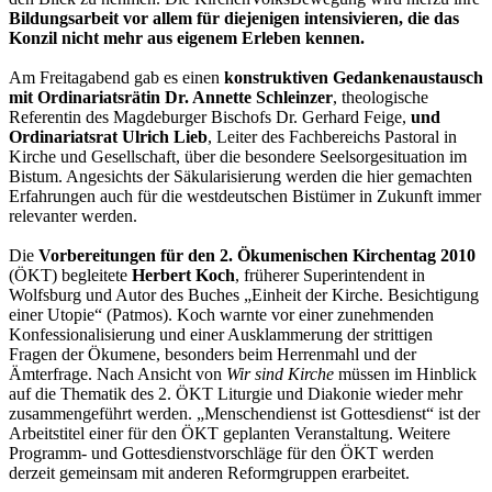
Bildungsarbeit vor allem für diejenigen intensivieren, die das
Konzil nicht mehr aus eigenem Erleben kennen.
Am Freitagabend gab es einen
konstruktiven Gedankenaustausch
mit Ordinariatsrätin Dr. Annette Schleinzer
, theologische
Referentin des Magdeburger Bischofs Dr. Gerhard Feige,
und
Ordinariatsrat Ulrich Lieb
, Leiter des Fachbereichs Pastoral in
Kirche und Gesellschaft, über die besondere Seelsorgesituation im
Bistum. Angesichts der Säkularisierung werden die hier gemachten
Erfahrungen auch für die westdeutschen Bistümer in Zukunft immer
relevanter werden.
Die
Vorbereitungen für den 2. Ökumenischen Kirchentag 2010
(ÖKT) begleitete
Herbert Koch
, früherer Superintendent in
Wolfsburg und Autor des Buches „Einheit der Kirche. Besichtigung
einer Utopie“ (Patmos). Koch warnte vor einer zunehmenden
Konfessionalisierung und einer Ausklammerung der strittigen
Fragen der Ökumene, besonders beim Herrenmahl und der
Ämterfrage. Nach Ansicht von
Wir sind Kirche
müssen im Hinblick
auf die Thematik des 2. ÖKT Liturgie und Diakonie wieder mehr
zusammengeführt werden. „Menschendienst ist Gottesdienst“ ist der
Arbeitstitel einer für den ÖKT geplanten Veranstaltung. Weitere
Programm- und Gottesdienstvorschläge für den ÖKT werden
derzeit gemeinsam mit anderen Reformgruppen erarbeitet.