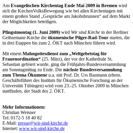
Am
Evangelischen Kirchentag Ende Mai 2009 in Bremen
wird
sich die KirchenVolksBewegung wie bei allen Kirchentagen mit
einem großen Stand „Gespräche am Jakobsbrunnen“ auf dem Markt
der Möglichkeiten beteiligen.
Pfingstmontag (1. Juni 2009)
wird
Wir sind Kirche
in der Berliner
Gethsemane-Kirche die
ökumenische Pilger-Rad-Tour
starten, die
in drei Etappen bis zum 2. ÖKT nach München führen wird.
Mit einem
Mahngottesdienst zum „Weltgebetstag für
Frauenordination“
(25. März), der vor der Kathedrale St.
Sebastian gefeiert wurde, ging die Frühjahrs-Bundesversammlung
am Sonntagmittag zu Ende. Die
nächste Bundesversammlung
zum Thema Ökumene
u.a. mit Prof. Dr. Urs Baumann (ehem.
Geschäftsführer des Instituts für Ökumenische Forschung an der
Universität Tübingen) wird vom 23.-25. Oktober 2009 in München
stattfinden, der Stadt des 2. ÖKT.
Mehr Informationen:
Christian Weisner
Tel: 0172-5 18 40 82
E-Mail:
presse@wir-sind-kirche.de
Internet:
www.wir-sind-kirche.de