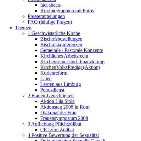
fact sheets
Kurzbiographien mit Fotos
Pressemitteilungen
FAQ (häufige Fragen)
Themen
1 Geschwisterliche Kirche
Bischofsbestellungen
Bischofskonferenzen
Gemeinde / Pastorale Konzepte
Kirchliches Arbeitsrecht
Kirchensteuer und -finanzierung
KirchenVolksPredigt (Aktion)
Kurienreform
Laien
Lernen aus Limburg
Petrusdienst
2 Frauen-Gerechtigkeit
Aktion Lila Stola
Aktionstag 2008 in Rom
Diakonat der Frau
Frauensymposium 2008
3 Aufhebung Pflichtzölibat
CIC zum Zölibat
4 Positive Bewertung der Sexualität
Dokumentation Sexuelle Gewalt