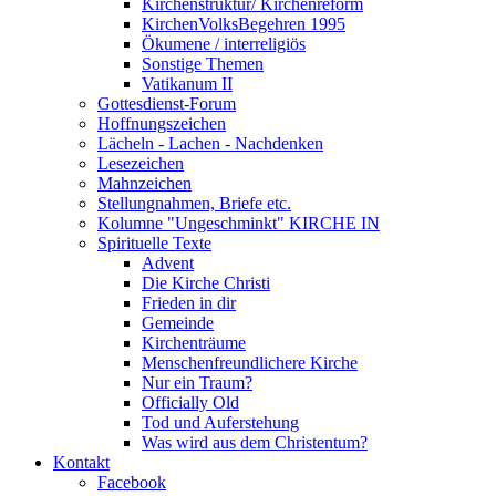
Kirchenstruktur/ Kirchenreform
KirchenVolksBegehren 1995
Ökumene / interreligiös
Sonstige Themen
Vatikanum II
Gottesdienst-Forum
Hoffnungszeichen
Lächeln - Lachen - Nachdenken
Lesezeichen
Mahnzeichen
Stellungnahmen, Briefe etc.
Kolumne "Ungeschminkt" KIRCHE IN
Spirituelle Texte
Advent
Die Kirche Christi
Frieden in dir
Gemeinde
Kirchenträume
Menschenfreundlichere Kirche
Nur ein Traum?
Officially Old
Tod und Auferstehung
Was wird aus dem Christentum?
Kontakt
Facebook