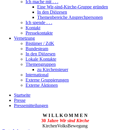
Ich mache mit . . .
Eine Wir-sind-Kirche-Gruppe gründen
In den Diözesen
Themenbereiche Ansprechpersonen
Ich spende . . .
Kontakt
Pressekontakte
Vernetzung
Bistümer / ZdK
Bundesteam
In den Diözesen
Lokale Kontakte
Themengruppen
zu Kirchensteuer
International
Externe Gruppierungen
Externe Aktionen
Startseite
Presse
Pressemitteilungen
W I L L K O M M E N
30 Jahre
Wir sind Kirche
KirchenVolksBewegung