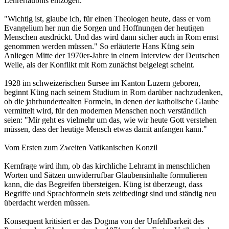
Lehrerlaubnis entzogen.
"Wichtig ist, glaube ich, für einen Theologen heute, dass er vom
Evangelium her nun die Sorgen und Hoffnungen der heutigen
Menschen ausdrückt. Und das wird dann sicher auch in Rom ernst
genommen werden müssen." So erläuterte Hans Küng sein
Anliegen Mitte der 1970er-Jahre in einem Interview der Deutschen
Welle, als der Konflikt mit Rom zunächst beigelegt scheint.
1928 im schweizerischen Sursee im Kanton Luzern geboren,
beginnt Küng nach seinem Studium in Rom darüber nachzudenken,
ob die jahrhundertealten Formeln, in denen der katholische Glaube
vermittelt wird, für den modernen Menschen noch verständlich
seien: "Mir geht es vielmehr um das, wie wir heute Gott verstehen
müssen, dass der heutige Mensch etwas damit anfangen kann."
Vom Ersten zum Zweiten Vatikanischen Konzil
Kernfrage wird ihm, ob das kirchliche Lehramt in menschlichen
Worten und Sätzen unwiderrufbar Glaubensinhalte formulieren
kann, die das Begreifen übersteigen. Küng ist überzeugt, dass
Begriffe und Sprachformeln stets zeitbedingt sind und ständig neu
überdacht werden müssen.
Konsequent kritisiert er das Dogma von der Unfehlbarkeit des