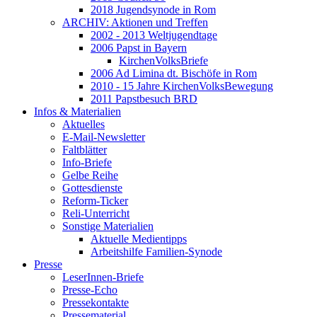
2018 Jugendsynode in Rom
ARCHIV: Aktionen und Treffen
2002 - 2013 Weltjugendtage
2006 Papst in Bayern
KirchenVolksBriefe
2006 Ad Limina dt. Bischöfe in Rom
2010 - 15 Jahre KirchenVolksBewegung
2011 Papstbesuch BRD
Infos & Materialien
Aktuelles
E-Mail-Newsletter
Faltblätter
Info-Briefe
Gelbe Reihe
Gottesdienste
Reform-Ticker
Reli-Unterricht
Sonstige Materialien
Aktuelle Medientipps
Arbeitshilfe Familien-Synode
Presse
LeserInnen-Briefe
Presse-Echo
Pressekontakte
Pressematerial