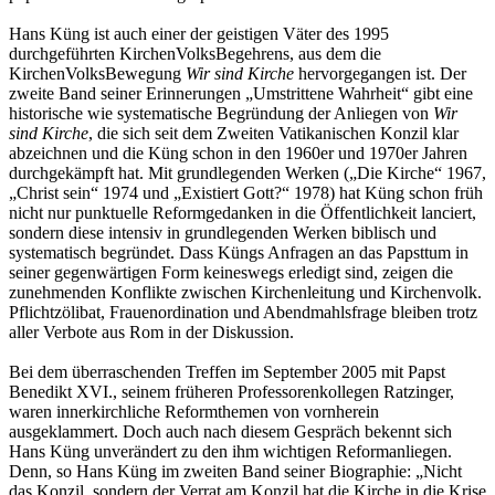
Hans Küng ist auch einer der geistigen Väter des 1995
durchgeführten KirchenVolksBegehrens, aus dem die
KirchenVolksBewegung
Wir sind Kirche
hervorgegangen ist. Der
zweite Band seiner Erinnerungen „Umstrittene Wahrheit“ gibt eine
historische wie systematische Begründung der Anliegen von
Wir
sind Kirche
, die sich seit dem Zweiten Vatikanischen Konzil klar
abzeichnen und die Küng schon in den 1960er und 1970er Jahren
durchgekämpft hat. Mit grundlegenden Werken („Die Kirche“ 1967,
„Christ sein“ 1974 und „Existiert Gott?“ 1978) hat Küng schon früh
nicht nur punktuelle Reformgedanken in die Öffentlichkeit lanciert,
sondern diese intensiv in grundlegenden Werken biblisch und
systematisch begründet. Dass Küngs Anfragen an das Papsttum in
seiner gegenwärtigen Form keineswegs erledigt sind, zeigen die
zunehmenden Konflikte zwischen Kirchenleitung und Kirchenvolk.
Pflichtzölibat, Frauenordination und Abendmahlsfrage bleiben trotz
aller Verbote aus Rom in der Diskussion.
Bei dem überraschenden Treffen im September 2005 mit Papst
Benedikt XVI., seinem früheren Professorenkollegen Ratzinger,
waren innerkirchliche Reformthemen von vornherein
ausgeklammert. Doch auch nach diesem Gespräch bekennt sich
Hans Küng unverändert zu den ihm wichtigen Reformanliegen.
Denn, so Hans Küng im zweiten Band seiner Biographie: „Nicht
das Konzil, sondern der Verrat am Konzil hat die Kirche in die Krise