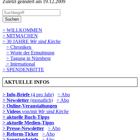
Zuletzt geändert am 19­.12.2009
Suchen
> WILLKOMMEN
> MITMACHEN
> 30 JAHRE
Wir sind Kirche
> Chroniken
> Worte der Ermutigung
> Tagung in Nürnberg
> International
> SPENDENBITTE
AKTUELLE INFOS
> Info-Briefe
(4 pro Jahr)
> Abo
> Newsletter
(monatlich)
> Abo
> Online-Veranstaltungen
> Videos
von/mit
Wir sind Kirche
> aktuelle Buch-Tipps
> aktuelle Medien-Tipps
> Presse-Newsletter
> Abo
> Reform-Ticker
> Abo
> Sonntagsbriefe
> Abo