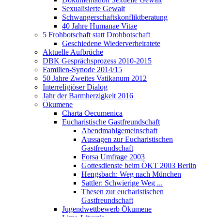
Sexualisierte Gewalt
Schwangerschaftskonfliktberatung
40 Jahre Humanae Vitae
5 Frohbotschaft statt Drohbotschaft
Geschiedene Wiederverheiratete
Aktuelle Aufbrüche
DBK Gesprächsprozess 2010-2015
Familien-Synode 2014/15
50 Jahre Zweites Vatikanum 2012
Interreligiöser Dialog
Jahr der Barmherzigkeit 2016
Ökumene
Charta Oecumenica
Eucharistische Gastfreundschaft
Abendmahlgemeinschaft
Aussagen zur Eucharistischen
Gastfreundschaft
Forsa Umfrage 2003
Gottesdienste beim ÖKT 2003 Berlin
Hengsbach: Weg nach München
Sattler: Schwierige Weg ...
Thesen zur eucharistischen
Gastfreundschaft
Jugendwettbewerb Ökumene