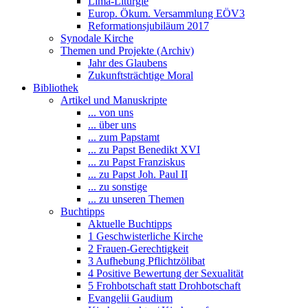
Lima-Liturgie
Europ. Ökum. Versammlung EÖV3
Reformationsjubiläum 2017
Synodale Kirche
Themen und Projekte (Archiv)
Jahr des Glaubens
Zukunftsträchtige Moral
Bibliothek
Artikel und Manuskripte
... von uns
... über uns
... zum Papstamt
... zu Papst Benedikt XVI
... zu Papst Franziskus
... zu Papst Joh. Paul II
... zu sonstige
... zu unseren Themen
Buchtipps
Aktuelle Buchtipps
1 Geschwisterliche Kirche
2 Frauen-Gerechtigkeit
3 Aufhebung Pflichtzölibat
4 Positive Bewertung der Sexualität
5 Frohbotschaft statt Drohbotschaft
Evangelii Gaudium