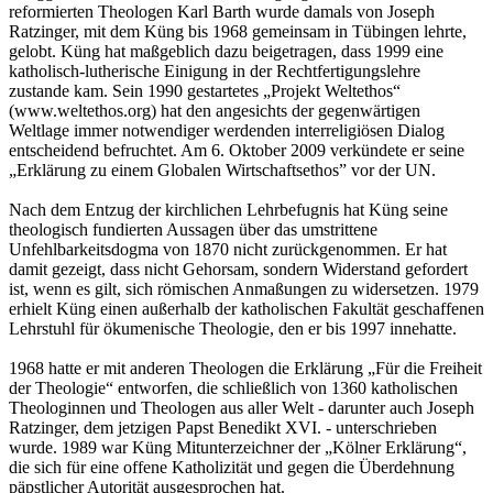
reformierten Theologen Karl Barth wurde damals von Joseph
Ratzinger, mit dem Küng bis 1968 gemeinsam in Tübingen lehrte,
gelobt. Küng hat maßgeblich dazu beigetragen, dass 1999 eine
katholisch-lutherische Einigung in der Rechtfertigungslehre
zustande kam. Sein 1990 gestartetes „Projekt Weltethos“
(www.weltethos.org) hat den angesichts der gegenwärtigen
Weltlage immer notwendiger werdenden interreligiösen Dialog
entscheidend befruchtet. Am 6. Oktober 2009 verkündete er seine
„Erklärung zu einem Globalen Wirtschaftsethos” vor der UN.
Nach dem Entzug der kirchlichen Lehrbefugnis hat Küng seine
theologisch fundierten Aussagen über das umstrittene
Unfehlbarkeitsdogma von 1870 nicht zurückgenommen. Er hat
damit gezeigt, dass nicht Gehorsam, sondern Widerstand gefordert
ist, wenn es gilt, sich römischen Anmaßungen zu widersetzen. 1979
erhielt Küng einen außerhalb der katholischen Fakultät geschaffenen
Lehrstuhl für ökumenische Theologie, den er bis 1997 innehatte.
1968 hatte er mit anderen Theologen die Erklärung „Für die Freiheit
der Theologie“ entworfen, die schließlich von 1360 katholischen
Theologinnen und Theologen aus aller Welt - darunter auch Joseph
Ratzinger, dem jetzigen Papst Benedikt XVI. - unterschrieben
wurde. 1989 war Küng Mitunterzeichner der „Kölner Erklärung“,
die sich für eine offene Katholizität und gegen die Überdehnung
päpstlicher Autorität ausgesprochen hat.