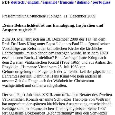
PDF
deutsch
/
english
/
espaniol
/
francais
/
italiano
/
portugues
Pressemitteilung München/Tübingen, 11. Dezember 2009
„Seine Beharrlichkeit ist uns Ermutigung, Inspiration und
Ansporn zugleich.“
Zum 30. Mal jährt sich am 18. Dezember 2009 der Tag, an dem
Prof. Dr. Hans Küng unter Papst Johannes Paul II. aufgrund seiner
Vorschläge zur Reform der katholischen Kirche die kirchliche
Lehrbefugnis „missio canonica“ entzogen wurde. In seinem 1970
erschienenen Buch „Unfehlbar? Eine Anfrage“ hatte Küng nach
dem Zweiten Vatikanischen Konzil (1962-1965) und aus Anlass der
Enzyklika „Humanae Vitae“ vom 25. Juli 1968 zur
Geburtenregelung die Frage nach der Unfehlbarkeit des päpstlichen
Lehramtes gestellt. Damit hat Hans Küng wie kein anderer in
unserer Zeit die Frage nach der Wahrheit im Christentum
wachgerüttelt und seither wachgehalten.
Der von Papst Johannes XXIII. zum offiziellen Berater des Zweiten
Vatikanischen Konzils ernannte Schweizer Theologe von Weltrang
hat ungeachtet der späteren kirchlichen Ausgrenzung entscheidende
Beiträge zu einer ökumenischen Theologie geleistet. Seine 1957
fertiggestellte Doktorarbeit „Rechtfertigung“ über den Schweizer