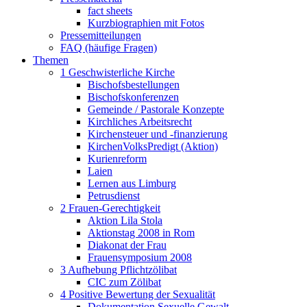
fact sheets
Kurzbiographien mit Fotos
Pressemitteilungen
FAQ (häufige Fragen)
Themen
1 Geschwisterliche Kirche
Bischofsbestellungen
Bischofskonferenzen
Gemeinde / Pastorale Konzepte
Kirchliches Arbeitsrecht
Kirchensteuer und -finanzierung
KirchenVolksPredigt (Aktion)
Kurienreform
Laien
Lernen aus Limburg
Petrusdienst
2 Frauen-Gerechtigkeit
Aktion Lila Stola
Aktionstag 2008 in Rom
Diakonat der Frau
Frauensymposium 2008
3 Aufhebung Pflichtzölibat
CIC zum Zölibat
4 Positive Bewertung der Sexualität
Dokumentation Sexuelle Gewalt