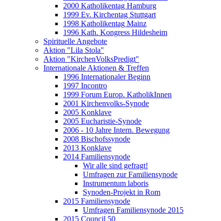
2000 Katholikentag Hamburg
1999 Ev. Kirchentag Stuttgart
1998 Katholikentag Mainz
1996 Kath. Kongress Hildesheim
Spirituelle Angebote
Aktion "Lila Stola"
Aktion "KirchenVolksPredigt"
Internationale Aktionen & Treffen
1996 Internationaler Beginn
1997 Incontro
1999 Forum Europ. KatholikInnen
2001 Kirchenvolks-Synode
2005 Konklave
2005 Eucharistie-Synode
2006 - 10 Jahre Intern. Bewegung
2008 Bischofssynode
2013 Konklave
2014 Familiensynode
Wir alle sind gefragt!
Umfragen zur Familiensynode
Instrumentum laboris
Synoden-Projekt in Rom
2015 Familiensynode
Umfragen Familiensynode 2015
2015 Council 50