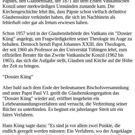
Papstes, den Glaubenssatz, der 1871 auf dem Ersten Vatikanischen
Konzil unter merkwürdigen Umständen zustande kam. Die
Kirchengeschichte lehrt ihn, dass Päpste schon vielfach definitive
Glaubenssätze verkündet haben, die sich im Nachhinein als
fehlerhaft oder gar als Irrtum erwiesen haben.
Schon 1957 wird in der Glaubensbehörde des Vatikans ein "Dossier
Küng" angelegt, um Fragwürdigkeiten seiner Theologie im Auge zu
behalten. Dennoch beruft Papst Johannes XXIII. den Theologen,
der seit 1960 als Professor an der Universität Tübingen lehrt, zum
offiziellen Berater für das Zweite Vatikanische Konzil (1962 bis
1965), das sich die Aufgabe stellt, Glauben und Kirche auf die Höhe
der Zeit zu bringen.
"Dossier Küng"
Aber bald nach dem Ende der bedeutsamen Bischofsversammlung
und unter Papst Paul VI. greift die Glaubenskongregation das
"Dossier Küng" wieder auf, eröffnet insgeheim ein
Lehrbeanstandungsverfahren und versucht, die Verbreitung seiner
Bücher zu unterbinden. Es beginnt ein jahrelanger Streit um ein
faires Verfahren.
Hans Küng sagte dazu: "Es sind ja vor allem zwei Punkte, die
endlich geregelt werden müssten: Ein Verfahren, wo der Angeklagte