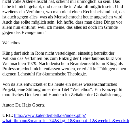
nicht volle Akteneinsicht hat, scheint mir unmöglich zu sein. Das
habe ich nicht gehabt, und das sollte in Zukunft möglich sein. Und
zweitens ein Verfahren, wo man nicht einen Rechtsbeistand hat, das
ist auch gegen alles, was als Menschenrecht heute angesehen wird.
Auch das sollte möglich sein. Ich hoffe, dass man diese Dinge vor
allem nun einführt, weil ich meine, das alles ist doch im Grunde
gegen das Evangelium."
Weltethos
Küng darf sich in Rom nicht verteidigen; einseitig betreibt der
Vatikan das Verfahren bis zum Entzug der Lehrerlaubnis kurz vor
Weihnachten 1979. Nach deutschem Beamtenrecht kann Küng als
Professor jedoch nicht entlassen werden, er erhält in Tübingen einen
eigenen Lehrstuhl für ökumenische Theologie.
Von da aus entwickelt er bis heute ein neues wissenschaftliches
Projekt, eine Stiftung unter dem Titel "Weltethos": Ein Konzept für
moralisches Denken und Handeln im Zeitalter der Globalisierung.
Autor: Dr. Hajo Goertz
URL:
http://www.kalenderblatt.de/index.php?
what=thmanu&manu_id=742&tag=18&monat=12&weekd=&weekdn