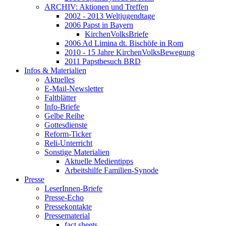
ARCHIV: Aktionen und Treffen
2002 - 2013 Weltjugendtage
2006 Papst in Bayern
KirchenVolksBriefe
2006 Ad Limina dt. Bischöfe in Rom
2010 - 15 Jahre KirchenVolksBewegung
2011 Papstbesuch BRD
Infos & Materialien
Aktuelles
E-Mail-Newsletter
Faltblätter
Info-Briefe
Gelbe Reihe
Gottesdienste
Reform-Ticker
Reli-Unterricht
Sonstige Materialien
Aktuelle Medientipps
Arbeitshilfe Familien-Synode
Presse
LeserInnen-Briefe
Presse-Echo
Pressekontakte
Pressematerial
fact sheets