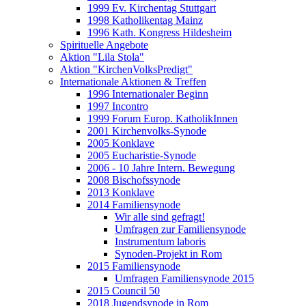
1999 Ev. Kirchentag Stuttgart
1998 Katholikentag Mainz
1996 Kath. Kongress Hildesheim
Spirituelle Angebote
Aktion "Lila Stola"
Aktion "KirchenVolksPredigt"
Internationale Aktionen & Treffen
1996 Internationaler Beginn
1997 Incontro
1999 Forum Europ. KatholikInnen
2001 Kirchenvolks-Synode
2005 Konklave
2005 Eucharistie-Synode
2006 - 10 Jahre Intern. Bewegung
2008 Bischofssynode
2013 Konklave
2014 Familiensynode
Wir alle sind gefragt!
Umfragen zur Familiensynode
Instrumentum laboris
Synoden-Projekt in Rom
2015 Familiensynode
Umfragen Familiensynode 2015
2015 Council 50
2018 Jugendsynode in Rom