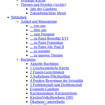
Synodale Kirche
Themen und Projekte (Archiv)
Jahr des Glaubens
Zukunftsträchtige Moral
Bibliothek
Artikel und Manuskripte
... von uns
... über uns
... zum Papstamt
... zu Papst Benedikt XVI
... zu Papst Franziskus
... zu Papst Joh. Paul II
... zu sonstige
... zu unseren Themen
Buchtipps
Aktuelle Buchtipps
1 Geschwisterliche Kirche
2 Frauen-Gerechtigkeit
3 Aufhebung Pflichtzölibat
4 Positive Bewertung der Sexualität
5 Frohbotschaft statt Drohbotschaft
Evangelii Gaudium
Kirchenstruktur/ Kirchenreform
KirchenVolksBegehren 1995
Ökumene / interreligiös