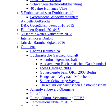
Schwangerschaftskonfliktberatung
40 Jahre Humanae Vitae
5 Frohbotschaft statt Drohbotschaft
Geschiedene Wiederverheiratete
Aktuelle Aufbrüche
DBK Gesprächsprozess 2010-2015
Familien-Synode 2014/15
50 Jahre Zweites Vatikanum 2012
Interreligiöser Dialog
Jahr der Barmherzigkeit 2016
Ökumene
Charta Oecumenica
Eucharistische Gastfreundschaft
Abendmahlgemeinschaft
Aussagen zur Eucharistischen Gastfreundsch
Forsa Umfrage 2003
Gottesdienste beim ÖKT 2003 Berlin
Hengsbach: Weg nach München
Sattler: Schwierige Weg ...
Thesen zur eucharistischen Gastfreundschaf
Jugendwettbewerb Ökumene
Lima-Liturgie
Europ. Ökum. Versammlung EÖV3
Reformationsjubiläum 2017