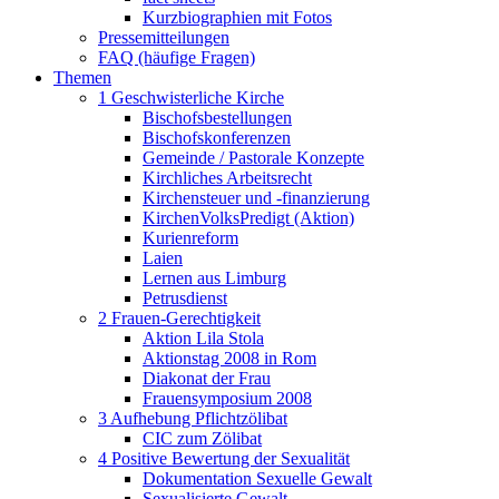
Kurzbiographien mit Fotos
Pressemitteilungen
FAQ (häufige Fragen)
Themen
1 Geschwisterliche Kirche
Bischofsbestellungen
Bischofskonferenzen
Gemeinde / Pastorale Konzepte
Kirchliches Arbeitsrecht
Kirchensteuer und -finanzierung
KirchenVolksPredigt (Aktion)
Kurienreform
Laien
Lernen aus Limburg
Petrusdienst
2 Frauen-Gerechtigkeit
Aktion Lila Stola
Aktionstag 2008 in Rom
Diakonat der Frau
Frauensymposium 2008
3 Aufhebung Pflichtzölibat
CIC zum Zölibat
4 Positive Bewertung der Sexualität
Dokumentation Sexuelle Gewalt
Sexualisierte Gewalt