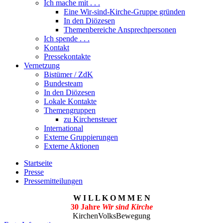
Ich mache mit . . .
Eine Wir-sind-Kirche-Gruppe gründen
In den Diözesen
Themenbereiche Ansprechpersonen
Ich spende . . .
Kontakt
Pressekontakte
Vernetzung
Bistümer / ZdK
Bundesteam
In den Diözesen
Lokale Kontakte
Themengruppen
zu Kirchensteuer
International
Externe Gruppierungen
Externe Aktionen
Startseite
Presse
Pressemitteilungen
W I L L K O M M E N
30 Jahre
Wir sind Kirche
KirchenVolksBewegung