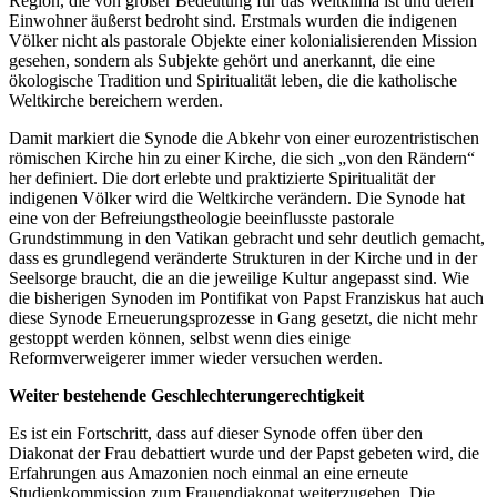
Region, die von großer Bedeutung für das Weltklima ist und deren
Einwohner äußerst bedroht sind. Erstmals wurden die indigenen
Völker nicht als pastorale Objekte einer kolonialisierenden Mission
gesehen, sondern als Subjekte gehört und anerkannt, die eine
ökologische Tradition und Spiritualität leben, die die katholische
Weltkirche bereichern werden.
Damit markiert die Synode die Abkehr von einer eurozentristischen
römischen Kirche hin zu einer Kirche, die sich „von den Rändern“
her definiert. Die dort erlebte und praktizierte Spiritualität der
indigenen Völker wird die Weltkirche verändern. Die Synode hat
eine von der Befreiungstheologie beeinflusste pastorale
Grundstimmung in den Vatikan gebracht und sehr deutlich gemacht,
dass es grundlegend veränderte Strukturen in der Kirche und in der
Seelsorge braucht, die an die jeweilige Kultur angepasst sind. Wie
die bisherigen Synoden im Pontifikat von Papst Franziskus hat auch
diese Synode Erneuerungsprozesse in Gang gesetzt, die nicht mehr
gestoppt werden können, selbst wenn dies einige
Reformverweigerer immer wieder versuchen werden.
Weiter bestehende Geschlechterungerechtigkeit
Es ist ein Fortschritt, dass auf dieser Synode offen über den
Diakonat der Frau debattiert wurde und der Papst gebeten wird, die
Erfahrungen aus Amazonien noch einmal an eine erneute
Studienkommission zum Frauendiakonat weiterzugeben. Die