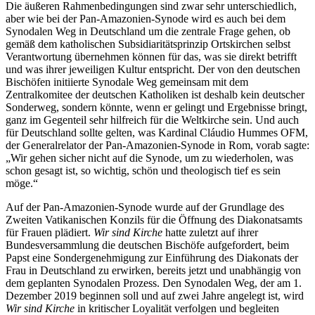
Die äußeren Rahmenbedingungen sind zwar sehr unterschiedlich,
aber wie bei der Pan-Amazonien-Synode wird es auch bei dem
Synodalen Weg in Deutschland um die zentrale Frage gehen, ob
gemäß dem katholischen Subsidiaritätsprinzip Ortskirchen selbst
Verantwortung übernehmen können für das, was sie direkt betrifft
und was ihrer jeweiligen Kultur entspricht. Der von den deutschen
Bischöfen initiierte Synodale Weg gemeinsam mit dem
Zentralkomitee der deutschen Katholiken ist deshalb kein deutscher
Sonderweg, sondern könnte, wenn er gelingt und Ergebnisse bringt,
ganz im Gegenteil sehr hilfreich für die Weltkirche sein. Und auch
für Deutschland sollte gelten, was Kardinal Cláudio Hummes OFM,
der Generalrelator der Pan-Amazonien-Synode in Rom, vorab sagte:
„Wir gehen sicher nicht auf die Synode, um zu wiederholen, was
schon gesagt ist, so wichtig, schön und theologisch tief es sein
möge.“
Auf der Pan-Amazonien-Synode wurde auf der Grundlage des
Zweiten Vatikanischen Konzils für die Öffnung des Diakonatsamts
für Frauen plädiert.
Wir sind Kirche
hatte zuletzt auf ihrer
Bundesversammlung die deutschen Bischöfe aufgefordert, beim
Papst eine Sondergenehmigung zur Einführung des Diakonats der
Frau in Deutschland zu erwirken, bereits jetzt und unabhängig von
dem geplanten Synodalen Prozess. Den Synodalen Weg, der am 1.
Dezember 2019 beginnen soll und auf zwei Jahre angelegt ist, wird
Wir sind Kirche
in kritischer Loyalität verfolgen und begleiten