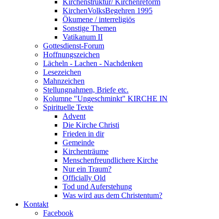
Kirchenstruktur/ Kirchenreform
KirchenVolksBegehren 1995
Ökumene / interreligiös
Sonstige Themen
Vatikanum II
Gottesdienst-Forum
Hoffnungszeichen
Lächeln - Lachen - Nachdenken
Lesezeichen
Mahnzeichen
Stellungnahmen, Briefe etc.
Kolumne "Ungeschminkt" KIRCHE IN
Spirituelle Texte
Advent
Die Kirche Christi
Frieden in dir
Gemeinde
Kirchenträume
Menschenfreundlichere Kirche
Nur ein Traum?
Officially Old
Tod und Auferstehung
Was wird aus dem Christentum?
Kontakt
Facebook