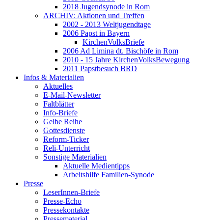
2018 Jugendsynode in Rom
ARCHIV: Aktionen und Treffen
2002 - 2013 Weltjugendtage
2006 Papst in Bayern
KirchenVolksBriefe
2006 Ad Limina dt. Bischöfe in Rom
2010 - 15 Jahre KirchenVolksBewegung
2011 Papstbesuch BRD
Infos & Materialien
Aktuelles
E-Mail-Newsletter
Faltblätter
Info-Briefe
Gelbe Reihe
Gottesdienste
Reform-Ticker
Reli-Unterricht
Sonstige Materialien
Aktuelle Medientipps
Arbeitshilfe Familien-Synode
Presse
LeserInnen-Briefe
Presse-Echo
Pressekontakte
Pressematerial