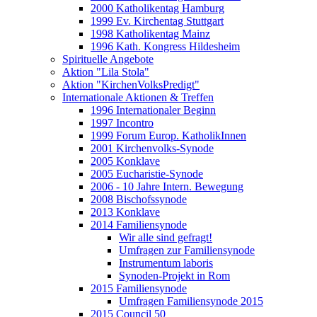
2000 Katholikentag Hamburg
1999 Ev. Kirchentag Stuttgart
1998 Katholikentag Mainz
1996 Kath. Kongress Hildesheim
Spirituelle Angebote
Aktion "Lila Stola"
Aktion "KirchenVolksPredigt"
Internationale Aktionen & Treffen
1996 Internationaler Beginn
1997 Incontro
1999 Forum Europ. KatholikInnen
2001 Kirchenvolks-Synode
2005 Konklave
2005 Eucharistie-Synode
2006 - 10 Jahre Intern. Bewegung
2008 Bischofssynode
2013 Konklave
2014 Familiensynode
Wir alle sind gefragt!
Umfragen zur Familiensynode
Instrumentum laboris
Synoden-Projekt in Rom
2015 Familiensynode
Umfragen Familiensynode 2015
2015 Council 50