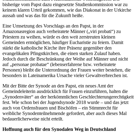
bisherige vom Papst dazu eingesetzte Studienkommission war zu
keinem klaren Urteil gekommen, wie das Diakonat in der Urkirche
aussah und was das für die Zukunft heiße.
Eine Umsetzung des Vorschlags an den Papst, in der
Amazonasregion auch verheiratete Männer („viri probati“) zu
Priestern zu weihen, würde es den weit zerstreuten kleinen
Gemeinden ermöglichen, häufiger Eucharistie zu feiern. Damit
stärkt die katholische Kirche ihre Präsenz gegenüber den
evangelikalen Pfingstkirchen, die einen starken Zulauf haben.
Jedoch durch die Beschränkung der Weihe auf Männer und nicht
auf „personae probatae“ (lebenserfahrene bzw. verheiratete
Personen) bleibt die Unterordnung der Frauen weiter bestehen, die
besonders in Lateinamerika Ursache vieler Gewaltverbrechen ist.
Mit der Bitte der Synode an den Papst, ein neues Amt der
Gemeindeleiterin ausdrücklich für Frauen einzuführen, halten die
„Synodenväter“ an der herkömmlichen Geschlechterungerechtigkeit
fest. Wie schon bei der Jugendsynode 2018 wurde – und das jetzt
auch von Ordensfrauen und Bischöfen – ein Stimmrecht für
weibliche Synodenteilnehmende gefordert, aber auch dieses Mal
bedauerlicherweise nicht erteilt.
Hoffnung auch für den Synodalen Weg in Deutschland