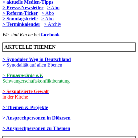
> aktuelle Medien-Tipps
> Presse-Newsletter
> Abo
> Reform-Ticker
> Abo
> Sonntagsbriefe
> Abo
> Terminkalender
> Archiv
Wir sind Kirche
bei
facebook
AKTUELLE THEMEN
> Synodaler Weg in Deutschland
> Synodalität auf allen Ebenen
>
Frauenwürde e.V.
Schwangerschaftskonfliktberatung
> Sexualisierte Gewalt
in der Kirche
> Themen & Projekte
> Ansprechpersonen in Diözesen
> Ansprechpersonen zu Themen