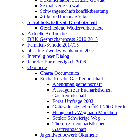
Sexualisierte Gewalt
Schwangerschaftskonfliktberatung
40 Jahre Humanae Vitae
5 Frohbotschaft statt Drohbotschaft
Geschiedene Wiederverheiratete
Aktuelle Aufbrüche
DBK Gesprächsprozess 2010-2015
Familien-Synode 2014/15
50 Jahre Zweites Vatikanum 2012
Interreligiöser Dialog
Jahr der Barmherzigkeit 2016
Ökumene
Charta Oecumenica
Eucharistische Gastfreundschaft
Abendmahlgemeinschaft
Aussagen zur Eucharistischen
Gastfreundschaft
Forsa Umfrage 2003
Gottesdienste beim ÖKT 2003 Berlin
Hengsbach: Weg nach München
Sattler: Schwierige Weg ...
Thesen zur eucharistischen
Gastfreundschaft
Jugendwettbewerb Ökumene