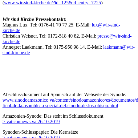
(
www.wir-sind-kirche.de/?id=125&id_entry=7725
).
Wir sind Kirche
-Pressekontakt:
Magnus Lux, Tel: 0176-41 70 77 25, E-Mail:
lux@wir-sind-
kirche.de
Christian Weisner, Tel: 0172-518 40 82, E-Mail:
presse@wir-sind-
kirche.de
Annegret Laakmann, Tel: 0175-950 98 14, E-Mail:
laakmann@wir-
sind-kirche.de
Abschlussdokument auf Spanisch auf der Webseite der Synode:
www.sinodoamazonico.va/content/sinodoamazonico/es/documentos/
final-de-la-asamblea-especial-del-sinodo-de-los-obispo.html
Amazonien-Synode: Das steht im Schlussdokument
> vaticannews.va 26.10.2019
Synoden-Schlusspapier: Die Kernsätze
> vaticannews.va 26.10.2019