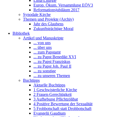
Lima-Liturgie
Europ. Ökum. Versammlung EÖV3
Reformationsjubiläum 2017
Synodale Kirche
Themen und Projekte (Archiv)
Jahr des Glaubens
Zukunftsträchtige Moral
Bibliothek
Artikel und Manuskripte
... von uns
... über uns
... zum Papstamt
... zu Papst Benedikt XVI
... zu Papst Franziskus
... zu Papst Joh. Paul II
... zu sonstige
... zu unseren Themen
Buchtipps
Aktuelle Buchtipps
1 Geschwisterliche Kirche
2 Frauen-Gerechtigkeit
3 Aufhebung Pflichtzölibat
4 Positive Bewertung der Sexualität
5 Frohbotschaft statt Drohbotschaft
Evangelii Gaudium