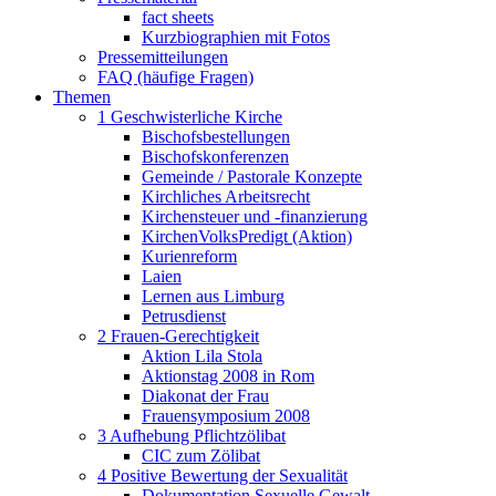
fact sheets
Kurzbiographien mit Fotos
Pressemitteilungen
FAQ (häufige Fragen)
Themen
1 Geschwisterliche Kirche
Bischofsbestellungen
Bischofskonferenzen
Gemeinde / Pastorale Konzepte
Kirchliches Arbeitsrecht
Kirchensteuer und -finanzierung
KirchenVolksPredigt (Aktion)
Kurienreform
Laien
Lernen aus Limburg
Petrusdienst
2 Frauen-Gerechtigkeit
Aktion Lila Stola
Aktionstag 2008 in Rom
Diakonat der Frau
Frauensymposium 2008
3 Aufhebung Pflichtzölibat
CIC zum Zölibat
4 Positive Bewertung der Sexualität
Dokumentation Sexuelle Gewalt