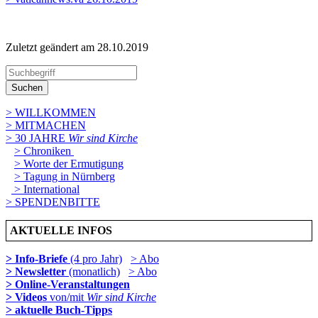
Zuletzt geändert am 28­.10.2019
Suchen
> WILLKOMMEN
> MITMACHEN
> 30 JAHRE
Wir sind Kirche
> Chroniken
> Worte der Ermutigung
> Tagung in Nürnberg
> International
> SPENDENBITTE
AKTUELLE INFOS
> Info-Briefe
(4 pro Jahr)
> Abo
> Newsletter
(monatlich)
> Abo
> Online-Veranstaltungen
> Videos
von/mit
Wir sind Kirche
> aktuelle Buch-Tipps