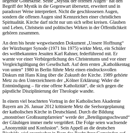
liegende Gotteskrise. Seine „Mystik der offenen Augen“ hat den
Begriff der Mystik in die Gegenwart übersetzt, erweitert und in
paradoxer Weise interpretiert. Nicht die geschlossenen Augen,
sondern die offenen Augen sind Kennzeichen einer christlichen
Spiritualität. Kirche darf nicht nur um sich selbst kreisen. Glauben
und Leben, Christsein und politisches Wirken in der Öffentlichkeit
gehören zusammen.
An dem bis heute wegweisenden Dokument „Unsere Hoffnung“
der Würzburger Synode (1971 bis 1975) wirkte Metz, ein Schüler
des weltbekannten Jesuiten Karl Rahner, federführend mit. Er
warnte vor einer Verbürgerlichung des Christentums und vor einer
Vergleichgültigung der Gesellschaft. Auf dem ersten „Katholikentag
von unten“ 1980 in Berlin führte Metz einen eindrucksvollen
Diskurs mit Hans Küng über die Zukunft der Kirche. 1989 gehörte
Metz zu den Unterzeichnern der „Kölner Erklärung: Wider die
Entmündigung – für eine offene Katholizität“, die sich gegen die
päpstliche Disziplinierung der Theologie wandte.
In einem viel beachteten Vortrag in der Katholischen Akademie
Bayern am 26. Januar 2012 kritisierte Metz die Seelsorgeplanung
der katholischen Kirche in Deutschland. Durch die Bildung
„monströser Großraumpfarreien“ werde der „Beteiligungsschwund“
der Gläubigen immer mehr vergrößert. Die Folge seien wachsende
„Anonymität und Konfusion“. Sein Appell an die deutschen