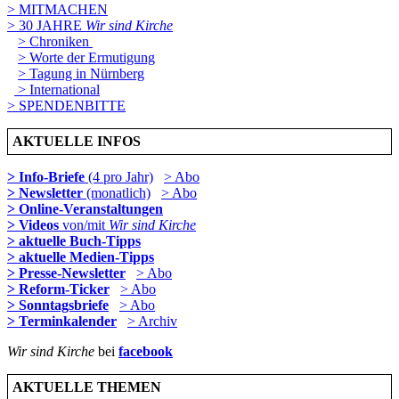
> MITMACHEN
> 30 JAHRE
Wir sind Kirche
> Chroniken
> Worte der Ermutigung
> Tagung in Nürnberg
> International
> SPENDENBITTE
AKTUELLE INFOS
> Info-Briefe
(4 pro Jahr)
> Abo
> Newsletter
(monatlich)
> Abo
> Online-Veranstaltungen
> Videos
von/mit
Wir sind Kirche
> aktuelle Buch-Tipps
> aktuelle Medien-Tipps
> Presse-Newsletter
> Abo
> Reform-Ticker
> Abo
> Sonntagsbriefe
> Abo
> Terminkalender
> Archiv
Wir sind Kirche
bei
facebook
AKTUELLE THEMEN