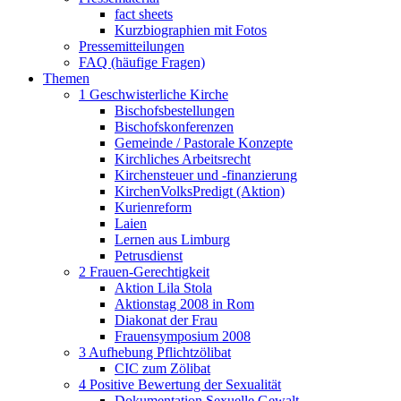
fact sheets
Kurzbiographien mit Fotos
Pressemitteilungen
FAQ (häufige Fragen)
Themen
1 Geschwisterliche Kirche
Bischofsbestellungen
Bischofskonferenzen
Gemeinde / Pastorale Konzepte
Kirchliches Arbeitsrecht
Kirchensteuer und -finanzierung
KirchenVolksPredigt (Aktion)
Kurienreform
Laien
Lernen aus Limburg
Petrusdienst
2 Frauen-Gerechtigkeit
Aktion Lila Stola
Aktionstag 2008 in Rom
Diakonat der Frau
Frauensymposium 2008
3 Aufhebung Pflichtzölibat
CIC zum Zölibat
4 Positive Bewertung der Sexualität
Dokumentation Sexuelle Gewalt