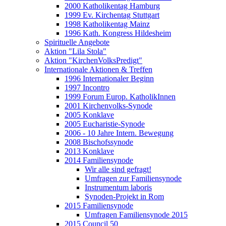
2000 Katholikentag Hamburg
1999 Ev. Kirchentag Stuttgart
1998 Katholikentag Mainz
1996 Kath. Kongress Hildesheim
Spirituelle Angebote
Aktion "Lila Stola"
Aktion "KirchenVolksPredigt"
Internationale Aktionen & Treffen
1996 Internationaler Beginn
1997 Incontro
1999 Forum Europ. KatholikInnen
2001 Kirchenvolks-Synode
2005 Konklave
2005 Eucharistie-Synode
2006 - 10 Jahre Intern. Bewegung
2008 Bischofssynode
2013 Konklave
2014 Familiensynode
Wir alle sind gefragt!
Umfragen zur Familiensynode
Instrumentum laboris
Synoden-Projekt in Rom
2015 Familiensynode
Umfragen Familiensynode 2015
2015 Council 50