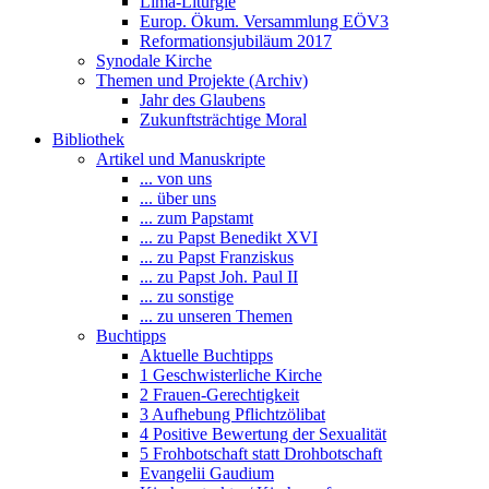
Lima-Liturgie
Europ. Ökum. Versammlung EÖV3
Reformationsjubiläum 2017
Synodale Kirche
Themen und Projekte (Archiv)
Jahr des Glaubens
Zukunftsträchtige Moral
Bibliothek
Artikel und Manuskripte
... von uns
... über uns
... zum Papstamt
... zu Papst Benedikt XVI
... zu Papst Franziskus
... zu Papst Joh. Paul II
... zu sonstige
... zu unseren Themen
Buchtipps
Aktuelle Buchtipps
1 Geschwisterliche Kirche
2 Frauen-Gerechtigkeit
3 Aufhebung Pflichtzölibat
4 Positive Bewertung der Sexualität
5 Frohbotschaft statt Drohbotschaft
Evangelii Gaudium