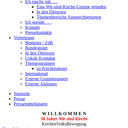
Ich mache mit . . .
Eine Wir-sind-Kirche-Gruppe gründen
In den Diözesen
Themenbereiche Ansprechpersonen
Ich spende . . .
Kontakt
Pressekontakte
Vernetzung
Bistümer / ZdK
Bundesteam
In den Diözesen
Lokale Kontakte
Themengruppen
zu Kirchensteuer
International
Externe Gruppierungen
Externe Aktionen
Startseite
Presse
Pressemitteilungen
W I L L K O M M E N
30 Jahre
Wir sind Kirche
KirchenVolksBewegung