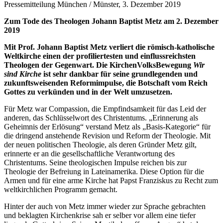
Pressemitteilung München / Münster, 3. Dezember 2019
Zum Tode des Theologen Johann Baptist Metz am 2. Dezember
2019
Mit Prof. Johann Baptist Metz verliert die römisch-katholische
Weltkirche einen der profiliertesten und einflussreichsten
Theologen der Gegenwart. Die KirchenVolksBewegung
Wir
sind Kirche
ist sehr dankbar für seine grundlegenden und
zukunftsweisenden Reformimpulse, die Botschaft vom Reich
Gottes zu verkünden und in der Welt umzusetzen.
Für Metz war Compassion, die Empfindsamkeit für das Leid der
anderen, das Schlüsselwort des Christentums. „Erinnerung als
Geheimnis der Erlösung“ verstand Metz als „Basis-Kategorie“ für
die dringend anstehende Revision und Reform der Theologie. Mit
der neuen politischen Theologie, als deren Gründer Metz gilt,
erinnerte er an die gesellschaftliche Verantwortung des
Christentums. Seine theologischen Impulse reichen bis zur
Theologie der Befreiung in Lateinamerika. Diese Option für die
Armen und für eine arme Kirche hat Papst Franziskus zu Recht zum
weltkirchlichen Programm gemacht.
Hinter der auch von Metz immer wieder zur Sprache gebrachten
und beklagten Kirchenkrise sah er selber vor allem eine tiefer