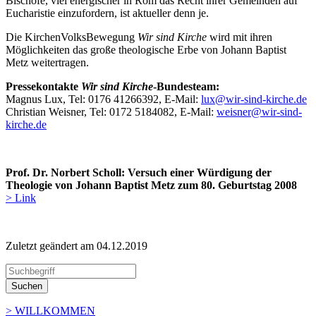
Bischöfe, viel energischer in Rom das Recht ihrer Gemeinden auf
Eucharistie einzufordern, ist aktueller denn je.
Die KirchenVolksBewegung
Wir sind Kirche
wird mit ihren
Möglichkeiten das große theologische Erbe von Johann Baptist
Metz weitertragen.
Pressekontakte
Wir sind Kirche
-Bundesteam:
Magnus Lux, Tel: 0176 41266392, E-Mail:
lux@wir-sind-kirche.de
Christian Weisner, Tel: 0172 5184082, E-Mail:
weisner@wir-sind-
kirche.de
Prof. Dr. Norbert Scholl: Versuch einer Würdigung der
Theologie von Johann Baptist Metz zum 80. Geburtstag 2008
> Link
Zuletzt geändert am 04­.12.2019
Suchen
> WILLKOMMEN