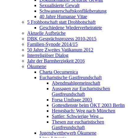
Sexualisierte Gewalt
Schwangerschaftskonfliktberatung
40 Jahre Humanae Vitae
5 Frohbotschaft statt Drohbotschaft
Geschiedene Wiederverheiratete
Aktuelle Aufbrüche
DBK Gesprächsprozess 2010-2015
Familien-Synode 2014/15
50 Jahre Zweites Vatikanum 2012
Interreligiöser Dialog
Jahr der Barmherzigkeit 2016
Ökumene
Charta Oecumenica
Eucharistische Gastfreundschaft
Abendmahlgemeinschaft
Aussagen zur Eucharistischen
Gastfreundschaft
Forsa Umfrage 2003
Gottesdienste beim ÖKT 2003 Berlin
Hengsbach: Weg nach München
Sattler: Schwierige Weg ...
Thesen zur eucharistischen
Gastfreundschaft
Jugendwettbewerb Ökumene