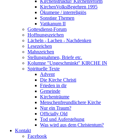
Kirchenstruktur/ Kirchenreform
KirchenVolksBegehren 1995
Ökumene / interreligiös
Sonstige Themen
Vatikanum II
Gottesdienst-Forum
Hoffnungszeichen
Lächeln - Lachen - Nachdenken
Lesezeichen
Mahnzeichen
Stellungnahmen, Briefe etc.
Kolumne "Ungeschminkt" KIRCHE IN
Spirituelle Texte
Advent
Die Kirche Christi
Frieden in dir
Gemeinde
Kirchenträume
Menschenfreundlichere Kirche
Nur ein Traum?
Officially Old
Tod und Auferstehung
Was wird aus dem Christentum?
Kontakt
Facebook