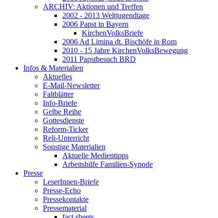
ARCHIV: Aktionen und Treffen
2002 - 2013 Weltjugendtage
2006 Papst in Bayern
KirchenVolksBriefe
2006 Ad Limina dt. Bischöfe in Rom
2010 - 15 Jahre KirchenVolksBewegung
2011 Papstbesuch BRD
Infos & Materialien
Aktuelles
E-Mail-Newsletter
Faltblätter
Info-Briefe
Gelbe Reihe
Gottesdienste
Reform-Ticker
Reli-Unterricht
Sonstige Materialien
Aktuelle Medientipps
Arbeitshilfe Familien-Synode
Presse
LeserInnen-Briefe
Presse-Echo
Pressekontakte
Pressematerial
fact sheets