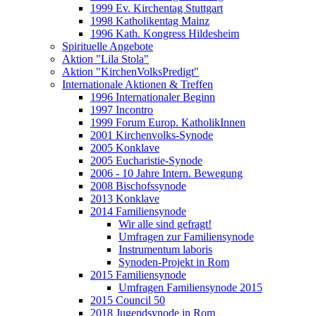
1999 Ev. Kirchentag Stuttgart
1998 Katholikentag Mainz
1996 Kath. Kongress Hildesheim
Spirituelle Angebote
Aktion "Lila Stola"
Aktion "KirchenVolksPredigt"
Internationale Aktionen & Treffen
1996 Internationaler Beginn
1997 Incontro
1999 Forum Europ. KatholikInnen
2001 Kirchenvolks-Synode
2005 Konklave
2005 Eucharistie-Synode
2006 - 10 Jahre Intern. Bewegung
2008 Bischofssynode
2013 Konklave
2014 Familiensynode
Wir alle sind gefragt!
Umfragen zur Familiensynode
Instrumentum laboris
Synoden-Projekt in Rom
2015 Familiensynode
Umfragen Familiensynode 2015
2015 Council 50
2018 Jugendsynode in Rom