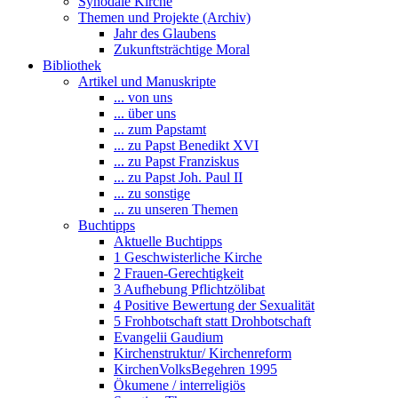
Synodale Kirche
Themen und Projekte (Archiv)
Jahr des Glaubens
Zukunftsträchtige Moral
Bibliothek
Artikel und Manuskripte
... von uns
... über uns
... zum Papstamt
... zu Papst Benedikt XVI
... zu Papst Franziskus
... zu Papst Joh. Paul II
... zu sonstige
... zu unseren Themen
Buchtipps
Aktuelle Buchtipps
1 Geschwisterliche Kirche
2 Frauen-Gerechtigkeit
3 Aufhebung Pflichtzölibat
4 Positive Bewertung der Sexualität
5 Frohbotschaft statt Drohbotschaft
Evangelii Gaudium
Kirchenstruktur/ Kirchenreform
KirchenVolksBegehren 1995
Ökumene / interreligiös