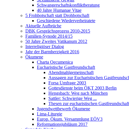
Schwangerschaftskonfliktberatung
40 Jahre Humanae Vitae
5 Frohbotschaft statt Drohbotschaft
Geschiedene Wiederverheiratete
Aktuelle Aufbrüche
DBK Gesprächsprozess 2010-2015
Familien-Synode 2014/15
50 Jahre Zweites Vatikanum 2012
Interreligiöser Dialog
Jahr der Barmherzigkeit 2016
Ökumene
Charta Oecumenica
Eucharistische Gastfreundschaft
Abendmahlgemeinschaft
Aussagen zur Eucharistischen Gastfreundsch
Forsa Umfrage 2003
Gottesdienste beim ÖKT 2003 Berlin
Hengsbach: Weg nach München
Sattler: Schwierige Weg ...
Thesen zur eucharistischen Gastfreundschaf
Jugendwettbewerb Ökumene
Lima-Liturgie
Europ. Ökum. Versammlung EÖV3
Reformationsjubiläum 2017