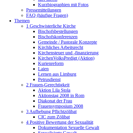
Kurzbiographien mit Fotos
Pressemitteilungen
FAQ (häufige Fragen)
Themen
1 Geschwisterliche Kirche
Bischofsbestellungen
Bischofskonferenzen
Gemeinde / Pastorale Konzepte
Kirchliches Arbeitsrecht
Kirchensteuer und -finanzierung
KirchenVolksPredigt (Aktion)
Kurienreform
Laien
Lernen aus Limburg
Petrusdienst
2 Frauen-Gerechtigkeit
Aktion Lila Stola
Aktionstag 2008 in Rom
Diakonat der Frau
Frauensymposium 2008
3 Aufhebung Pflichtzölibat
CIC zum Zölibat
4 Positive Bewertung der Sexualität
Dokumentation Sexuelle Gewalt
Sexualisierte Gewalt