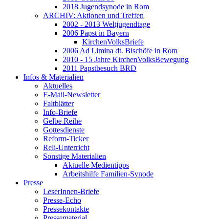
2018 Jugendsynode in Rom
ARCHIV: Aktionen und Treffen
2002 - 2013 Weltjugendtage
2006 Papst in Bayern
KirchenVolksBriefe
2006 Ad Limina dt. Bischöfe in Rom
2010 - 15 Jahre KirchenVolksBewegung
2011 Papstbesuch BRD
Infos & Materialien
Aktuelles
E-Mail-Newsletter
Faltblätter
Info-Briefe
Gelbe Reihe
Gottesdienste
Reform-Ticker
Reli-Unterricht
Sonstige Materialien
Aktuelle Medientipps
Arbeitshilfe Familien-Synode
Presse
LeserInnen-Briefe
Presse-Echo
Pressekontakte
Pressematerial