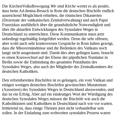
Die KirchenVolksBewegung
Wir sind Kirche
wertet es als positiv,
dass beim Ad-limina-Besuch in Rom die deutschen Bischöfe endlich
ausreichend Möglichkeit erhielten, die römischen Dikasterien
(Dezernate der vatikanischen Zentralverwaltung) und auch Papst
Franziskus ausführlich über die grundsätzliche Notwendigkeit und
über die aktuellen Entwicklungen des Synodalen Weges in
Deutschland zu unterrichten. Diese Kommunikation muss jetzt
unbedingt regelmäßig fortgeführt werden. Denn die sehr offenen,
aber wohl auch sehr kontroversen Gespräche in Rom haben gezeigt,
dass die Missverständnisse und die Bedenken des Vatikans noch
lange nicht ausgeräumt sind. Damit dies aber gelingen kann, braucht
es einen Kurswechsel auf der Ebene der päpstlichen Nuntiatur in
Berlin sowie die Einbindung des gesamten Präsidiums des
Synodalen Weges, also auch der Mitglieder des Zentralkomitees der
deutschen Katholiken.
Den reformbereiten Bischöfen ist es gelungen, ein vom Vatikan und
einigen wenigen deutschen Bischöfen gewünschtes Moratorium
(Aussetzen) des Synodalen Weges in Deutschland abzuwenden, und
das ist ein Erfolg. Aber auf ein eindeutiges Wort der Würdigung des
deutschen Synodalen Weges müssen die Bischöfe wie auch die
Katholikinnen und Katholiken in Deutschland nach wie vor warten.
Irritierend ist, dass einige Themen jetzt nicht verhandelbar sein
sollen. In der Einladung zum weltweiten synodalen Prozess waren