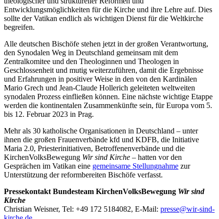
theologischer und struktureller Reformen und
Entwicklungsmöglichkeiten für die Kirche und ihre Lehre auf. Dies
sollte der Vatikan endlich als wichtigen Dienst für die Weltkirche
begreifen.
Alle deutschen Bischöfe stehen jetzt in der großen Verantwortung,
den Synodalen Weg in Deutschland gemeinsam mit dem
Zentralkomitee und den Theologinnen und Theologen in
Geschlossenheit und mutig weiterzuführen, damit die Ergebnisse
und Erfahrungen in positiver Weise in den von den Kardinälen
Mario Grech und Jean-Claude Hollerich geleiteten weltweiten
synodalen Prozess einfließen können. Eine nächste wichtige Etappe
werden die kontinentalen Zusammenkünfte sein, für Europa vom 5.
bis 12. Februar 2023 in Prag.
Mehr als 30 katholische Organisationen in Deutschland – unter
ihnen die großen Frauenverbände kfd und KDFB, die Initiative
Maria 2.0, Priesterinitiativen, Betroffenenverbände und die
KirchenVolksBewegung
Wir sind Kirche
– hatten vor den
Gesprächen im Vatikan eine
gemeinsame Stellungnahme
zur
Unterstützung der reformbereiten Bischöfe verfasst.
Pressekontakt Bundesteam KirchenVolksBewegung
Wir sind
Kirche
Christian Weisner, Tel: +49 172 5184082, E-Mail:
presse@wir-sind-
kirche.de