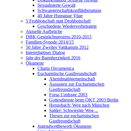
Sexualisierte Gewalt
Schwangerschaftskonfliktberatung
40 Jahre Humanae Vitae
5 Frohbotschaft statt Drohbotschaft
Geschiedene Wiederverheiratete
Aktuelle Aufbrüche
DBK Gesprächsprozess 2010-2015
Familien-Synode 2014/15
50 Jahre Zweites Vatikanum 2012
Interreligiöser Dialog
Jahr der Barmherzigkeit 2016
Ökumene
Charta Oecumenica
Eucharistische Gastfreundschaft
Abendmahlgemeinschaft
Aussagen zur Eucharistischen
Gastfreundschaft
Forsa Umfrage 2003
Gottesdienste beim ÖKT 2003 Berlin
Hengsbach: Weg nach München
Sattler: Schwierige Weg ...
Thesen zur eucharistischen
Gastfreundschaft
Jugendwettbewerb Ökumene