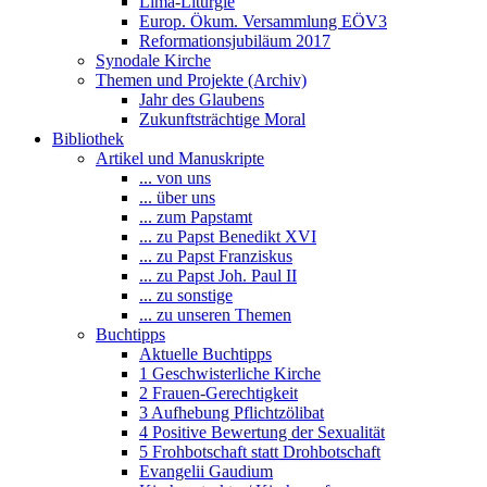
Lima-Liturgie
Europ. Ökum. Versammlung EÖV3
Reformationsjubiläum 2017
Synodale Kirche
Themen und Projekte (Archiv)
Jahr des Glaubens
Zukunftsträchtige Moral
Bibliothek
Artikel und Manuskripte
... von uns
... über uns
... zum Papstamt
... zu Papst Benedikt XVI
... zu Papst Franziskus
... zu Papst Joh. Paul II
... zu sonstige
... zu unseren Themen
Buchtipps
Aktuelle Buchtipps
1 Geschwisterliche Kirche
2 Frauen-Gerechtigkeit
3 Aufhebung Pflichtzölibat
4 Positive Bewertung der Sexualität
5 Frohbotschaft statt Drohbotschaft
Evangelii Gaudium