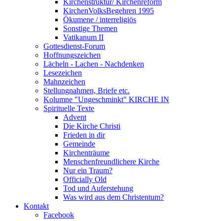
Kirchenstruktur/ Kirchenreform
KirchenVolksBegehren 1995
Ökumene / interreligiös
Sonstige Themen
Vatikanum II
Gottesdienst-Forum
Hoffnungszeichen
Lächeln - Lachen - Nachdenken
Lesezeichen
Mahnzeichen
Stellungnahmen, Briefe etc.
Kolumne "Ungeschminkt" KIRCHE IN
Spirituelle Texte
Advent
Die Kirche Christi
Frieden in dir
Gemeinde
Kirchenträume
Menschenfreundlichere Kirche
Nur ein Traum?
Officially Old
Tod und Auferstehung
Was wird aus dem Christentum?
Kontakt
Facebook