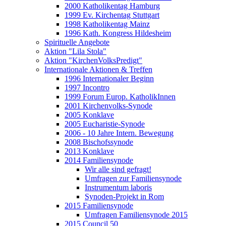
2000 Katholikentag Hamburg
1999 Ev. Kirchentag Stuttgart
1998 Katholikentag Mainz
1996 Kath. Kongress Hildesheim
Spirituelle Angebote
Aktion "Lila Stola"
Aktion "KirchenVolksPredigt"
Internationale Aktionen & Treffen
1996 Internationaler Beginn
1997 Incontro
1999 Forum Europ. KatholikInnen
2001 Kirchenvolks-Synode
2005 Konklave
2005 Eucharistie-Synode
2006 - 10 Jahre Intern. Bewegung
2008 Bischofssynode
2013 Konklave
2014 Familiensynode
Wir alle sind gefragt!
Umfragen zur Familiensynode
Instrumentum laboris
Synoden-Projekt in Rom
2015 Familiensynode
Umfragen Familiensynode 2015
2015 Council 50