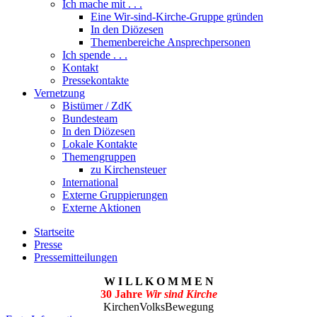
Ich mache mit . . .
Eine Wir-sind-Kirche-Gruppe gründen
In den Diözesen
Themenbereiche Ansprechpersonen
Ich spende . . .
Kontakt
Pressekontakte
Vernetzung
Bistümer / ZdK
Bundesteam
In den Diözesen
Lokale Kontakte
Themengruppen
zu Kirchensteuer
International
Externe Gruppierungen
Externe Aktionen
Startseite
Presse
Pressemitteilungen
W I L L K O M M E N
30 Jahre
Wir sind Kirche
KirchenVolksBewegung