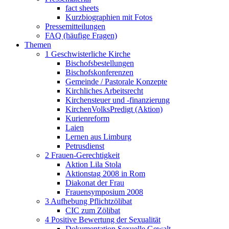
fact sheets
Kurzbiographien mit Fotos
Pressemitteilungen
FAQ (häufige Fragen)
Themen
1 Geschwisterliche Kirche
Bischofsbestellungen
Bischofskonferenzen
Gemeinde / Pastorale Konzepte
Kirchliches Arbeitsrecht
Kirchensteuer und -finanzierung
KirchenVolksPredigt (Aktion)
Kurienreform
Laien
Lernen aus Limburg
Petrusdienst
2 Frauen-Gerechtigkeit
Aktion Lila Stola
Aktionstag 2008 in Rom
Diakonat der Frau
Frauensymposium 2008
3 Aufhebung Pflichtzölibat
CIC zum Zölibat
4 Positive Bewertung der Sexualität
Dokumentation Sexuelle Gewalt