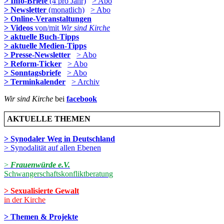
> Info-Briefe
(4 pro Jahr)
> Abo
> Newsletter
(monatlich)
> Abo
> Online-Veranstaltungen
> Videos
von/mit
Wir sind Kirche
> aktuelle Buch-Tipps
> aktuelle Medien-Tipps
> Presse-Newsletter
> Abo
> Reform-Ticker
> Abo
> Sonntagsbriefe
> Abo
> Terminkalender
> Archiv
Wir sind Kirche
bei
facebook
AKTUELLE THEMEN
> Synodaler Weg in Deutschland
> Synodalität auf allen Ebenen
>
Frauenwürde e.V.
Schwangerschaftskonfliktberatung
> Sexualisierte Gewalt
in der Kirche
> Themen & Projekte