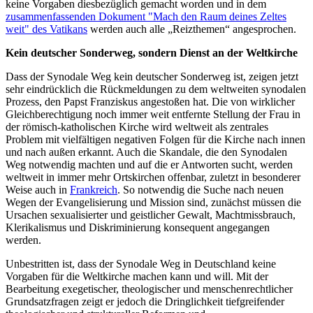
keine Vorgaben diesbezüglich gemacht worden und in dem
zusammenfassenden Dokument "Mach den Raum deines Zeltes
weit" des Vatikans
werden auch alle „Reizthemen“ angesprochen.
Kein deutscher Sonderweg, sondern Dienst an der Weltkirche
Dass der Synodale Weg kein deutscher Sonderweg ist, zeigen jetzt
sehr eindrücklich die Rückmeldungen zu dem weltweiten synodalen
Prozess, den Papst Franziskus angestoßen hat. Die von wirklicher
Gleichberechtigung noch immer weit entfernte Stellung der Frau in
der römisch-katholischen Kirche wird weltweit als zentrales
Problem mit vielfältigen negativen Folgen für die Kirche nach innen
und nach außen erkannt. Auch die Skandale, die den Synodalen
Weg notwendig machten und auf die er Antworten sucht, werden
weltweit in immer mehr Ortskirchen offenbar, zuletzt in besonderer
Weise auch in
Frankreich
. So notwendig die Suche nach neuen
Wegen der Evangelisierung und Mission sind, zunächst müssen die
Ursachen sexualisierter und geistlicher Gewalt, Machtmissbrauch,
Klerikalismus und Diskriminierung konsequent angegangen
werden.
Unbestritten ist, dass der Synodale Weg in Deutschland keine
Vorgaben für die Weltkirche machen kann und will. Mit der
Bearbeitung exegetischer, theologischer und menschenrechtlicher
Grundsatzfragen zeigt er jedoch die Dringlichkeit tiefgreifender