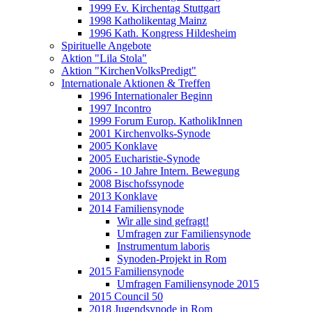
1999 Ev. Kirchentag Stuttgart
1998 Katholikentag Mainz
1996 Kath. Kongress Hildesheim
Spirituelle Angebote
Aktion "Lila Stola"
Aktion "KirchenVolksPredigt"
Internationale Aktionen & Treffen
1996 Internationaler Beginn
1997 Incontro
1999 Forum Europ. KatholikInnen
2001 Kirchenvolks-Synode
2005 Konklave
2005 Eucharistie-Synode
2006 - 10 Jahre Intern. Bewegung
2008 Bischofssynode
2013 Konklave
2014 Familiensynode
Wir alle sind gefragt!
Umfragen zur Familiensynode
Instrumentum laboris
Synoden-Projekt in Rom
2015 Familiensynode
Umfragen Familiensynode 2015
2015 Council 50
2018 Jugendsynode in Rom