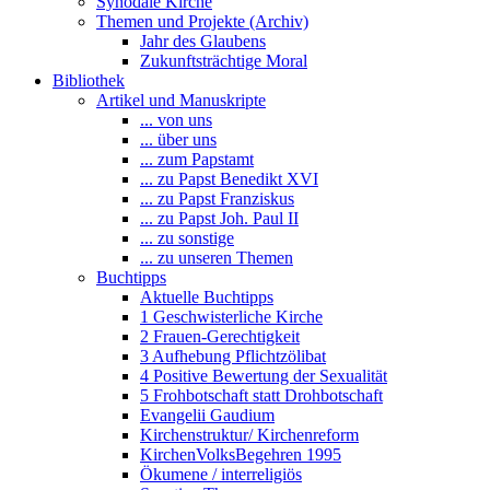
Synodale Kirche
Themen und Projekte (Archiv)
Jahr des Glaubens
Zukunftsträchtige Moral
Bibliothek
Artikel und Manuskripte
... von uns
... über uns
... zum Papstamt
... zu Papst Benedikt XVI
... zu Papst Franziskus
... zu Papst Joh. Paul II
... zu sonstige
... zu unseren Themen
Buchtipps
Aktuelle Buchtipps
1 Geschwisterliche Kirche
2 Frauen-Gerechtigkeit
3 Aufhebung Pflichtzölibat
4 Positive Bewertung der Sexualität
5 Frohbotschaft statt Drohbotschaft
Evangelii Gaudium
Kirchenstruktur/ Kirchenreform
KirchenVolksBegehren 1995
Ökumene / interreligiös