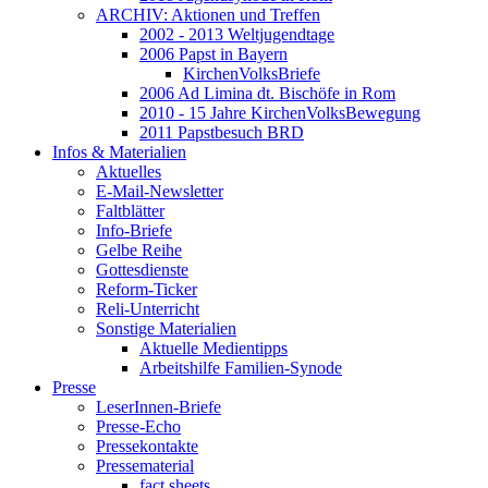
ARCHIV: Aktionen und Treffen
2002 - 2013 Weltjugendtage
2006 Papst in Bayern
KirchenVolksBriefe
2006 Ad Limina dt. Bischöfe in Rom
2010 - 15 Jahre KirchenVolksBewegung
2011 Papstbesuch BRD
Infos & Materialien
Aktuelles
E-Mail-Newsletter
Faltblätter
Info-Briefe
Gelbe Reihe
Gottesdienste
Reform-Ticker
Reli-Unterricht
Sonstige Materialien
Aktuelle Medientipps
Arbeitshilfe Familien-Synode
Presse
LeserInnen-Briefe
Presse-Echo
Pressekontakte
Pressematerial
fact sheets