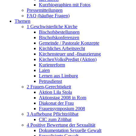
Kurzbiographien mit Fotos
Pressemitteilungen
FAQ (häufige Fragen)
Themen
1 Geschwisterliche Kirche
Bischofsbestellungen
Bischofskonferenzen
Gemeinde / Pastorale Konzepte
Kirchliches Arbeitsrecht
Kirchensteuer und -finanzierung
KirchenVolksPredigt (Aktion)
Kurienreform
Laien
Lernen aus Limburg
Petrusdienst
2 Frauen-Gerechtigkeit
Aktion Lila Stola
Aktionstag 2008 in Rom
Diakonat der Frau
Frauensymposium 2008
3 Aufhebung Pflichtzölibat
CIC zum Zölibat
4 Positive Bewertung der Sexualität
Dokumentation Sexuelle Gewalt
Sexualisierte Gewalt