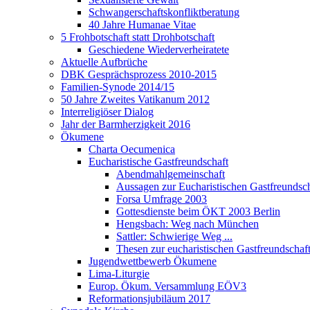
Schwangerschaftskonfliktberatung
40 Jahre Humanae Vitae
5 Frohbotschaft statt Drohbotschaft
Geschiedene Wiederverheiratete
Aktuelle Aufbrüche
DBK Gesprächsprozess 2010-2015
Familien-Synode 2014/15
50 Jahre Zweites Vatikanum 2012
Interreligiöser Dialog
Jahr der Barmherzigkeit 2016
Ökumene
Charta Oecumenica
Eucharistische Gastfreundschaft
Abendmahlgemeinschaft
Aussagen zur Eucharistischen Gastfreundsch
Forsa Umfrage 2003
Gottesdienste beim ÖKT 2003 Berlin
Hengsbach: Weg nach München
Sattler: Schwierige Weg ...
Thesen zur eucharistischen Gastfreundschaf
Jugendwettbewerb Ökumene
Lima-Liturgie
Europ. Ökum. Versammlung EÖV3
Reformationsjubiläum 2017