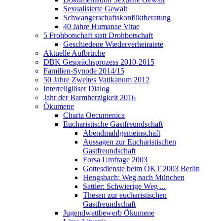
Sexualisierte Gewalt
Schwangerschaftskonfliktberatung
40 Jahre Humanae Vitae
5 Frohbotschaft statt Drohbotschaft
Geschiedene Wiederverheiratete
Aktuelle Aufbrüche
DBK Gesprächsprozess 2010-2015
Familien-Synode 2014/15
50 Jahre Zweites Vatikanum 2012
Interreligiöser Dialog
Jahr der Barmherzigkeit 2016
Ökumene
Charta Oecumenica
Eucharistische Gastfreundschaft
Abendmahlgemeinschaft
Aussagen zur Eucharistischen
Gastfreundschaft
Forsa Umfrage 2003
Gottesdienste beim ÖKT 2003 Berlin
Hengsbach: Weg nach München
Sattler: Schwierige Weg ...
Thesen zur eucharistischen
Gastfreundschaft
Jugendwettbewerb Ökumene