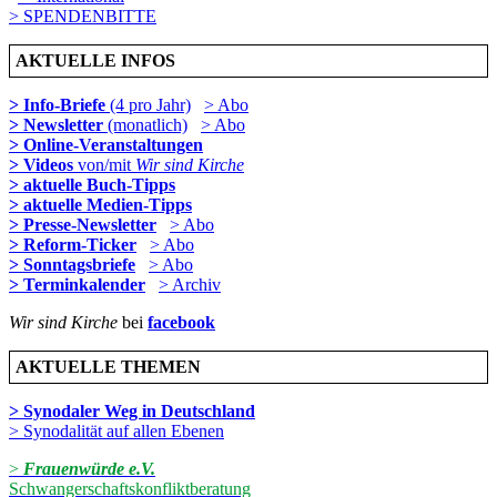
> SPENDENBITTE
AKTUELLE INFOS
> Info-Briefe
(4 pro Jahr)
> Abo
> Newsletter
(monatlich)
> Abo
> Online-Veranstaltungen
> Videos
von/mit
Wir sind Kirche
> aktuelle Buch-Tipps
> aktuelle Medien-Tipps
> Presse-Newsletter
> Abo
> Reform-Ticker
> Abo
> Sonntagsbriefe
> Abo
> Terminkalender
> Archiv
Wir sind Kirche
bei
facebook
AKTUELLE THEMEN
> Synodaler Weg in Deutschland
> Synodalität auf allen Ebenen
>
Frauenwürde e.V.
Schwangerschaftskonfliktberatung