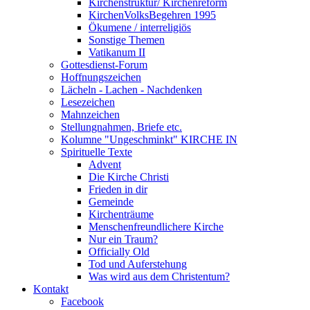
Kirchenstruktur/ Kirchenreform
KirchenVolksBegehren 1995
Ökumene / interreligiös
Sonstige Themen
Vatikanum II
Gottesdienst-Forum
Hoffnungszeichen
Lächeln - Lachen - Nachdenken
Lesezeichen
Mahnzeichen
Stellungnahmen, Briefe etc.
Kolumne "Ungeschminkt" KIRCHE IN
Spirituelle Texte
Advent
Die Kirche Christi
Frieden in dir
Gemeinde
Kirchenträume
Menschenfreundlichere Kirche
Nur ein Traum?
Officially Old
Tod und Auferstehung
Was wird aus dem Christentum?
Kontakt
Facebook