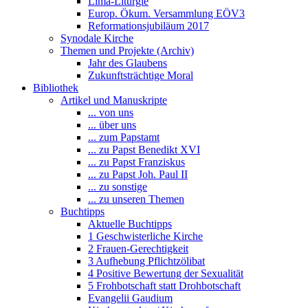
Lima-Liturgie
Europ. Ökum. Versammlung EÖV3
Reformationsjubiläum 2017
Synodale Kirche
Themen und Projekte (Archiv)
Jahr des Glaubens
Zukunftsträchtige Moral
Bibliothek
Artikel und Manuskripte
... von uns
... über uns
... zum Papstamt
... zu Papst Benedikt XVI
... zu Papst Franziskus
... zu Papst Joh. Paul II
... zu sonstige
... zu unseren Themen
Buchtipps
Aktuelle Buchtipps
1 Geschwisterliche Kirche
2 Frauen-Gerechtigkeit
3 Aufhebung Pflichtzölibat
4 Positive Bewertung der Sexualität
5 Frohbotschaft statt Drohbotschaft
Evangelii Gaudium