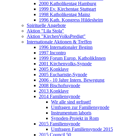
2000 Katholikentag Hamburg
1999 Ev. Kirchentag Stuttgart
1998 Katholikentag Mainz
1996 Kath. Kongress Hildesheim
Spirituelle Angebote
Aktion "Lila Stola"
Aktion "KirchenVolksPredigt"
Internationale Aktionen & Treffen
1996 Internationaler Beginn
1997 Incontro
1999 Forum Europ. KatholikInnen
2001 Kirchenvolks-Synode
2005 Konklave
2005 Eucharistie-Synode
2006 - 10 Jahre Intern. Bewegung
2008 Bischofssynode
2013 Konklave
2014 Familiensynode
Wir alle sind gefragt!
Umfragen zur Familiensynode
Instrumentum laboris
Synoden-Projekt in Rom
2015 Familiensynode
Umfragen Familiensynode 2015
2015 Council 50