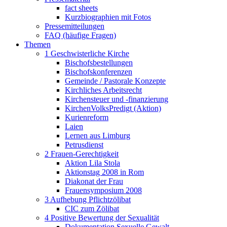
fact sheets
Kurzbiographien mit Fotos
Pressemitteilungen
FAQ (häufige Fragen)
Themen
1 Geschwisterliche Kirche
Bischofsbestellungen
Bischofskonferenzen
Gemeinde / Pastorale Konzepte
Kirchliches Arbeitsrecht
Kirchensteuer und -finanzierung
KirchenVolksPredigt (Aktion)
Kurienreform
Laien
Lernen aus Limburg
Petrusdienst
2 Frauen-Gerechtigkeit
Aktion Lila Stola
Aktionstag 2008 in Rom
Diakonat der Frau
Frauensymposium 2008
3 Aufhebung Pflichtzölibat
CIC zum Zölibat
4 Positive Bewertung der Sexualität
Dokumentation Sexuelle Gewalt