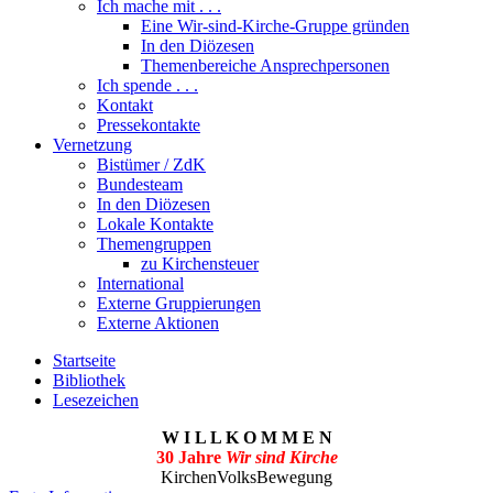
Ich mache mit . . .
Eine Wir-sind-Kirche-Gruppe gründen
In den Diözesen
Themenbereiche Ansprechpersonen
Ich spende . . .
Kontakt
Pressekontakte
Vernetzung
Bistümer / ZdK
Bundesteam
In den Diözesen
Lokale Kontakte
Themengruppen
zu Kirchensteuer
International
Externe Gruppierungen
Externe Aktionen
Startseite
Bibliothek
Lesezeichen
W I L L K O M M E N
30 Jahre
Wir sind Kirche
KirchenVolksBewegung