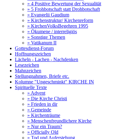
» 4 Positive Bewertung der Sexualität
» 5 Frohbotschaft statt Drohbotschaft
» Evangelii Gaudium
» Kirchenstruktur/ Kirchenreform
» KirchenVolksBegehren 1995
» Ökumene / interreligiös
» Sonstige Themen
» Vatikanum II
Gottesdienst-Forum
Hoffnungszeichen
Lächeln - Lachen - Nachdenken
Lesezeichen
Mahnzeichen
Stellungnahmen, Briefe etc.
Kolumne "Ungeschminkt" KIRCHE IN
Spirituelle Texte
» Advent
» Die Kirche Christi
» Frieden in dir
» Gemeinde
» Kirchenträume
» Menschenfreundlichere Kirche
» Nur ein Traum?
» Officially Old
» Tod und Auferstehung