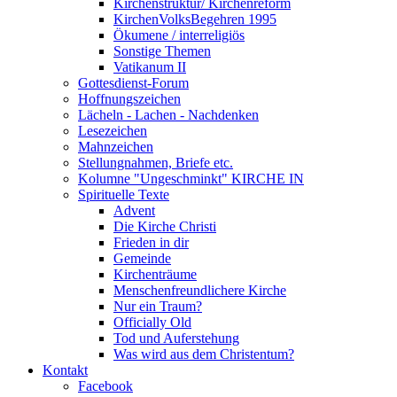
Kirchenstruktur/ Kirchenreform
KirchenVolksBegehren 1995
Ökumene / interreligiös
Sonstige Themen
Vatikanum II
Gottesdienst-Forum
Hoffnungszeichen
Lächeln - Lachen - Nachdenken
Lesezeichen
Mahnzeichen
Stellungnahmen, Briefe etc.
Kolumne "Ungeschminkt" KIRCHE IN
Spirituelle Texte
Advent
Die Kirche Christi
Frieden in dir
Gemeinde
Kirchenträume
Menschenfreundlichere Kirche
Nur ein Traum?
Officially Old
Tod und Auferstehung
Was wird aus dem Christentum?
Kontakt
Facebook