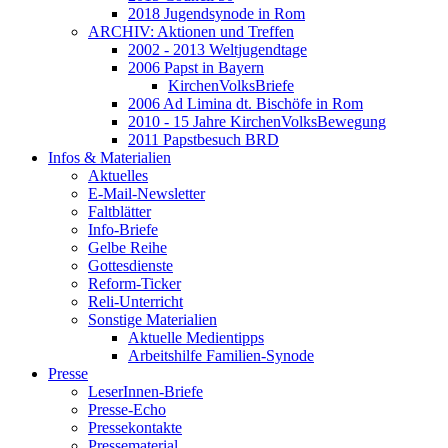
2018 Jugendsynode in Rom
ARCHIV: Aktionen und Treffen
2002 - 2013 Weltjugendtage
2006 Papst in Bayern
KirchenVolksBriefe
2006 Ad Limina dt. Bischöfe in Rom
2010 - 15 Jahre KirchenVolksBewegung
2011 Papstbesuch BRD
Infos & Materialien
Aktuelles
E-Mail-Newsletter
Faltblätter
Info-Briefe
Gelbe Reihe
Gottesdienste
Reform-Ticker
Reli-Unterricht
Sonstige Materialien
Aktuelle Medientipps
Arbeitshilfe Familien-Synode
Presse
LeserInnen-Briefe
Presse-Echo
Pressekontakte
Pressematerial