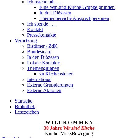
Ich mache mit . . .
Eine Wir-sind-Kirche-Gruppe gründen
In den Diözesen
Themenbereiche Ansprechpersonen
Ich spende . . .
Kontakt
Pressekontakte
Vernetzung
Bistümer / ZdK
Bundesteam
In den Diözesen
Lokale Kontakte
Themengruppen
zu Kirchensteuer
International
Externe Gruppierungen
Externe Aktionen
Startseite
Bibliothek
Lesezeichen
W I L L K O M M E N
30 Jahre
Wir sind Kirche
KirchenVolksBewegung