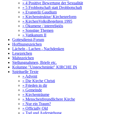
» 4 Positive Bewertung der Sexualität
» 5 Frohbotschaft statt Drohbotschaft
» Evangelii Gaudium
» Kirchenstruktur/ Kirchenreform
» KirchenVolksBegehren 1995
» Ökumene / interreligiös
» Sonstige Themen
» Vatikanum II
Gottesdienst-Forum
Hoffnungszeichen
Lächeln - Lachen - Nachdenken
Lesezeichen
Mahnzeichen
Stellungnahmen, Briefe etc.
Kolumne "Ungeschminkt" KIRCHE IN
Spirituelle Texte
» Advent
» Die Kirche Christi
» Frieden in dir
» Gemeinde
» Kirchenträume
» Menschenfreundlichere Kirche
» Nur ein Traum?
» Officially Old
» Tod und Auferstehung