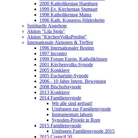
2000 Katholikentag Hamburg
1999 Ev. Kirchentag Stuttgart
1998 Katholikentag Mainz
1996 Kath. Kongress Hildesheim
Spirituelle Angebote
Aktion "Lila Stola"
Aktion "KirchenVolksPredigt"
Internationale Aktionen & Treffen
1996 Internationaler Beginn
1997 Incontro
1999 Forum Europ. KatholikInnen
2001 Kirchenvolks-Synode
2005 Konklave
2005 Eucharistie-Synode
2006 - 10 Jahre Intern. Bewegung
2008 Bischofssynode
2013 Konklave
2014 Familiensynode
Wir alle sind gefragt!
Umfragen zur Familiensynode
Instrumentum laboris
Synoden-Projekt in Rom
2015 Familiensynode
Umfragen Familiensynode 2015
2015 Council 50