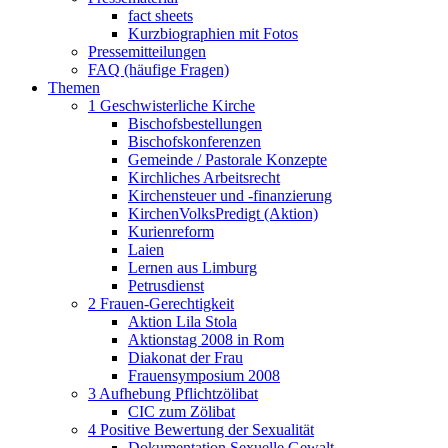
fact sheets
Kurzbiographien mit Fotos
Pressemitteilungen
FAQ (häufige Fragen)
Themen
1 Geschwisterliche Kirche
Bischofsbestellungen
Bischofskonferenzen
Gemeinde / Pastorale Konzepte
Kirchliches Arbeitsrecht
Kirchensteuer und -finanzierung
KirchenVolksPredigt (Aktion)
Kurienreform
Laien
Lernen aus Limburg
Petrusdienst
2 Frauen-Gerechtigkeit
Aktion Lila Stola
Aktionstag 2008 in Rom
Diakonat der Frau
Frauensymposium 2008
3 Aufhebung Pflichtzölibat
CIC zum Zölibat
4 Positive Bewertung der Sexualität
Dokumentation Sexuelle Gewalt