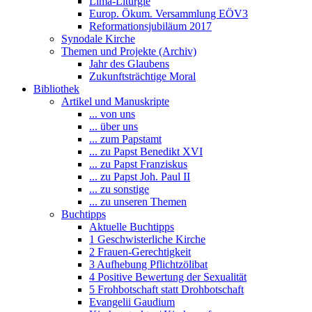
Lima-Liturgie
Europ. Ökum. Versammlung EÖV3
Reformationsjubiläum 2017
Synodale Kirche
Themen und Projekte (Archiv)
Jahr des Glaubens
Zukunftsträchtige Moral
Bibliothek
Artikel und Manuskripte
... von uns
... über uns
... zum Papstamt
... zu Papst Benedikt XVI
... zu Papst Franziskus
... zu Papst Joh. Paul II
... zu sonstige
... zu unseren Themen
Buchtipps
Aktuelle Buchtipps
1 Geschwisterliche Kirche
2 Frauen-Gerechtigkeit
3 Aufhebung Pflichtzölibat
4 Positive Bewertung der Sexualität
5 Frohbotschaft statt Drohbotschaft
Evangelii Gaudium