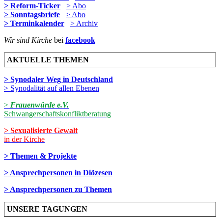
> Reform-Ticker
> Abo
> Sonntagsbriefe
> Abo
> Terminkalender
> Archiv
Wir sind Kirche
bei
facebook
AKTUELLE THEMEN
> Synodaler Weg in Deutschland
> Synodalität auf allen Ebenen
>
Frauenwürde e.V.
Schwangerschaftskonfliktberatung
> Sexualisierte Gewalt
in der Kirche
> Themen & Projekte
> Ansprechpersonen in Diözesen
> Ansprechpersonen zu Themen
UNSERE TAGUNGEN