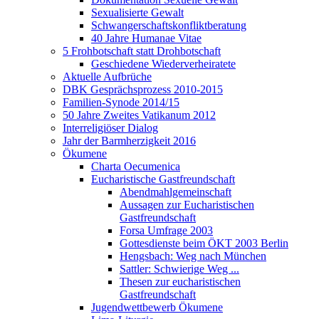
Sexualisierte Gewalt
Schwangerschaftskonfliktberatung
40 Jahre Humanae Vitae
5 Frohbotschaft statt Drohbotschaft
Geschiedene Wiederverheiratete
Aktuelle Aufbrüche
DBK Gesprächsprozess 2010-2015
Familien-Synode 2014/15
50 Jahre Zweites Vatikanum 2012
Interreligiöser Dialog
Jahr der Barmherzigkeit 2016
Ökumene
Charta Oecumenica
Eucharistische Gastfreundschaft
Abendmahlgemeinschaft
Aussagen zur Eucharistischen
Gastfreundschaft
Forsa Umfrage 2003
Gottesdienste beim ÖKT 2003 Berlin
Hengsbach: Weg nach München
Sattler: Schwierige Weg ...
Thesen zur eucharistischen
Gastfreundschaft
Jugendwettbewerb Ökumene