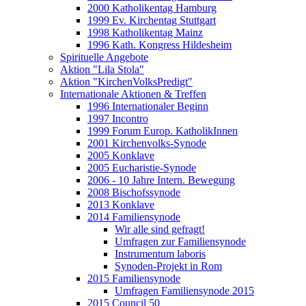
2000 Katholikentag Hamburg
1999 Ev. Kirchentag Stuttgart
1998 Katholikentag Mainz
1996 Kath. Kongress Hildesheim
Spirituelle Angebote
Aktion "Lila Stola"
Aktion "KirchenVolksPredigt"
Internationale Aktionen & Treffen
1996 Internationaler Beginn
1997 Incontro
1999 Forum Europ. KatholikInnen
2001 Kirchenvolks-Synode
2005 Konklave
2005 Eucharistie-Synode
2006 - 10 Jahre Intern. Bewegung
2008 Bischofssynode
2013 Konklave
2014 Familiensynode
Wir alle sind gefragt!
Umfragen zur Familiensynode
Instrumentum laboris
Synoden-Projekt in Rom
2015 Familiensynode
Umfragen Familiensynode 2015
2015 Council 50