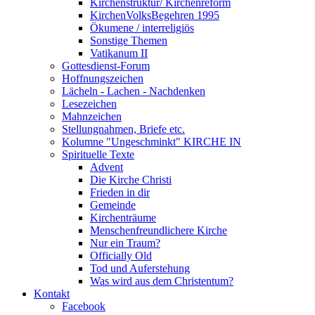
Kirchenstruktur/ Kirchenreform
KirchenVolksBegehren 1995
Ökumene / interreligiös
Sonstige Themen
Vatikanum II
Gottesdienst-Forum
Hoffnungszeichen
Lächeln - Lachen - Nachdenken
Lesezeichen
Mahnzeichen
Stellungnahmen, Briefe etc.
Kolumne "Ungeschminkt" KIRCHE IN
Spirituelle Texte
Advent
Die Kirche Christi
Frieden in dir
Gemeinde
Kirchenträume
Menschenfreundlichere Kirche
Nur ein Traum?
Officially Old
Tod und Auferstehung
Was wird aus dem Christentum?
Kontakt
Facebook