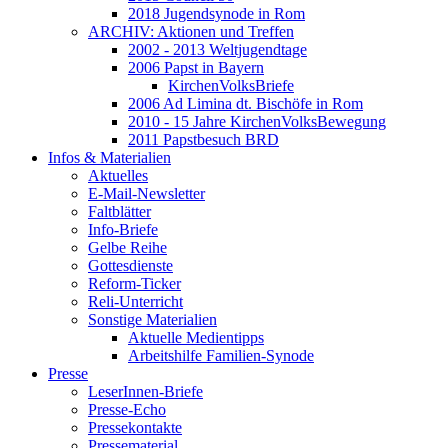
2018 Jugendsynode in Rom
ARCHIV: Aktionen und Treffen
2002 - 2013 Weltjugendtage
2006 Papst in Bayern
KirchenVolksBriefe
2006 Ad Limina dt. Bischöfe in Rom
2010 - 15 Jahre KirchenVolksBewegung
2011 Papstbesuch BRD
Infos & Materialien
Aktuelles
E-Mail-Newsletter
Faltblätter
Info-Briefe
Gelbe Reihe
Gottesdienste
Reform-Ticker
Reli-Unterricht
Sonstige Materialien
Aktuelle Medientipps
Arbeitshilfe Familien-Synode
Presse
LeserInnen-Briefe
Presse-Echo
Pressekontakte
Pressematerial