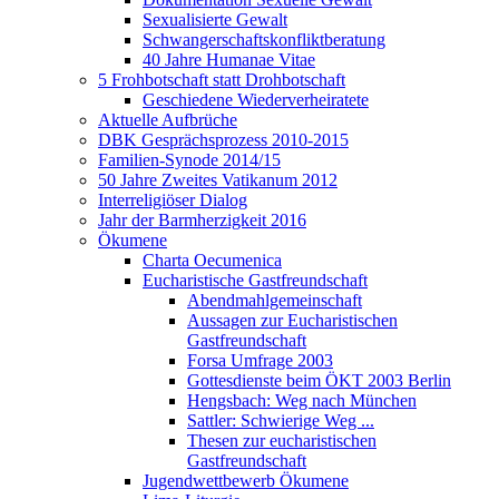
Sexualisierte Gewalt
Schwangerschaftskonfliktberatung
40 Jahre Humanae Vitae
5 Frohbotschaft statt Drohbotschaft
Geschiedene Wiederverheiratete
Aktuelle Aufbrüche
DBK Gesprächsprozess 2010-2015
Familien-Synode 2014/15
50 Jahre Zweites Vatikanum 2012
Interreligiöser Dialog
Jahr der Barmherzigkeit 2016
Ökumene
Charta Oecumenica
Eucharistische Gastfreundschaft
Abendmahlgemeinschaft
Aussagen zur Eucharistischen
Gastfreundschaft
Forsa Umfrage 2003
Gottesdienste beim ÖKT 2003 Berlin
Hengsbach: Weg nach München
Sattler: Schwierige Weg ...
Thesen zur eucharistischen
Gastfreundschaft
Jugendwettbewerb Ökumene