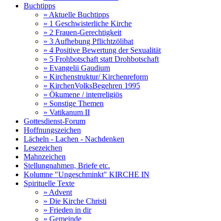
Buchtipps
» Aktuelle Buchtipps
» 1 Geschwisterliche Kirche
» 2 Frauen-Gerechtigkeit
» 3 Aufhebung Pflichtzölibat
» 4 Positive Bewertung der Sexualität
» 5 Frohbotschaft statt Drohbotschaft
» Evangelii Gaudium
» Kirchenstruktur/ Kirchenreform
» KirchenVolksBegehren 1995
» Ökumene / interreligiös
» Sonstige Themen
» Vatikanum II
Gottesdienst-Forum
Hoffnungszeichen
Lächeln - Lachen - Nachdenken
Lesezeichen
Mahnzeichen
Stellungnahmen, Briefe etc.
Kolumne "Ungeschminkt" KIRCHE IN
Spirituelle Texte
» Advent
» Die Kirche Christi
» Frieden in dir
» Gemeinde