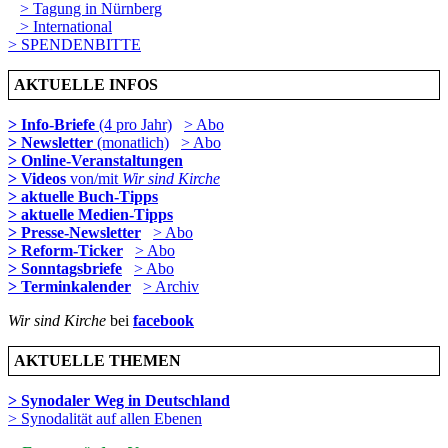
> Tagung in Nürnberg
> International
> SPENDENBITTE
AKTUELLE INFOS
> Info-Briefe
(4 pro Jahr)
> Abo
> Newsletter
(monatlich)
> Abo
> Online-Veranstaltungen
> Videos
von/mit
Wir sind Kirche
> aktuelle Buch-Tipps
> aktuelle Medien-Tipps
> Presse-Newsletter
> Abo
> Reform-Ticker
> Abo
> Sonntagsbriefe
> Abo
> Terminkalender
> Archiv
Wir sind Kirche
bei
facebook
AKTUELLE THEMEN
> Synodaler Weg in Deutschland
> Synodalität auf allen Ebenen