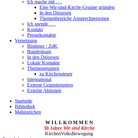
Ich mache mit . . .
Eine Wir-sind-Kirche-Gruppe gründen
In den Diözesen
Themenbereiche Ansprechpersonen
Ich spende . . .
Kontakt
Pressekontakte
Vernetzung
Bistümer / ZdK
Bundesteam
In den Diözesen
Lokale Kontakte
Themengruppen
zu Kirchensteuer
International
Externe Gruppierungen
Externe Aktionen
Startseite
Bibliothek
Mahnzeichen
W I L L K O M M E N
30 Jahre
Wir sind Kirche
KirchenVolksBewegung