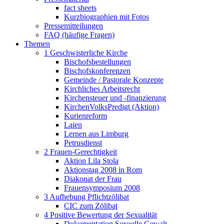
fact sheets
Kurzbiographien mit Fotos
Pressemitteilungen
FAQ (häufige Fragen)
Themen
1 Geschwisterliche Kirche
Bischofsbestellungen
Bischofskonferenzen
Gemeinde / Pastorale Konzepte
Kirchliches Arbeitsrecht
Kirchensteuer und -finanzierung
KirchenVolksPredigt (Aktion)
Kurienreform
Laien
Lernen aus Limburg
Petrusdienst
2 Frauen-Gerechtigkeit
Aktion Lila Stola
Aktionstag 2008 in Rom
Diakonat der Frau
Frauensymposium 2008
3 Aufhebung Pflichtzölibat
CIC zum Zölibat
4 Positive Bewertung der Sexualität
Dokumentation Sexuelle Gewalt