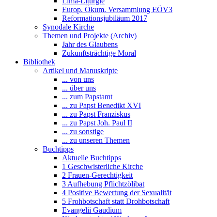
Lima-Liturgie
Europ. Ökum. Versammlung EÖV3
Reformationsjubiläum 2017
Synodale Kirche
Themen und Projekte (Archiv)
Jahr des Glaubens
Zukunftsträchtige Moral
Bibliothek
Artikel und Manuskripte
... von uns
... über uns
... zum Papstamt
... zu Papst Benedikt XVI
... zu Papst Franziskus
... zu Papst Joh. Paul II
... zu sonstige
... zu unseren Themen
Buchtipps
Aktuelle Buchtipps
1 Geschwisterliche Kirche
2 Frauen-Gerechtigkeit
3 Aufhebung Pflichtzölibat
4 Positive Bewertung der Sexualität
5 Frohbotschaft statt Drohbotschaft
Evangelii Gaudium