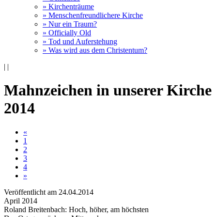
» Kirchenträume
» Menschenfreundlichere Kirche
» Nur ein Traum?
» Officially Old
» Tod und Auferstehung
» Was wird aus dem Christentum?
|
|
Mahnzeichen in unserer Kirche
2014
«
1
2
3
4
»
Veröffentlicht am 24­.04.2014
April 2014
Roland Breitenbach: Hoch, höher, am höchsten